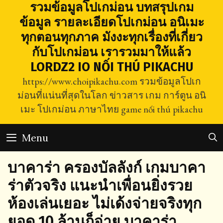
Skip
รวมข้อมูลโปเกม่อน บทสรุปเกม
to
ข้อมูล รายละเอียดโปเกม่อน อนิเมะ
content
ทุกตอนทุกภาค มังงะทุกเรื่องที่เกี่ยว
กับโปเกม่อน เรารวมมาให้แล้ว
LORDZ2 IO NỐI THÚ PIKACHU
https://www.choipikachu.com รวมข้อมูลโปเก
ม่อนที่แน่นที่สุดในโลก ข่าวสาร เกม การ์ตูน อนิ
เมะ โปเกม่อน ภาษาไทย game nối thú pikachu
Menu
บาคาร่า ครองบัลลังก์ เกมบาคา
ร่าตัวจริง แนะนำเพื่อนยิ่งรวย
ห้องเล่นเยอะ ไม่เด้งจ่ายจริงทุก
ยอด 10 ล้านก็จ่าย บาคาร่า