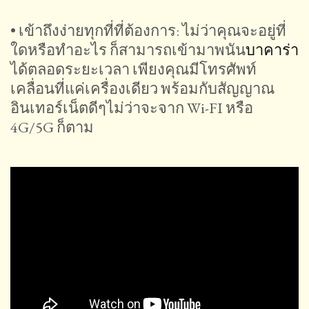
• เข้าถึงง่ายทุกที่ที่ต้องการ: ไม่ว่าคุณจะอยู่ที่
ใดหรือทำอะไร ก็สามารถเข้ามาพนัน
บาคาร่า
ได้ตลอดระยะเวลา เพียงคุณมีโทรศัพท์
เคลื่อนที่แค่เครื่องเดียว พร้อมกับสัญญาณ
อินเทอร์เน็ตดีๆไม่ว่าจะจาก Wi-FI หรือ
4G/5G ก็ตาม