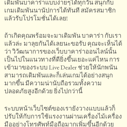
เดิมพันบาคาร่าแบบง่ายๆได้ทุกวัน สนุกกับ
เกมเดิมพันนานัปการได้ทันที สมัครสมาชิก
แล้วรับโปรโมชั่นได้เลย!
ถ้าเกิดคุณพร้อมจะมาเดิมพัน บาคาร่า กับเรา
แล้วล่ะ มาลุยกันได้เลยนะขอรับ คุณจะเห็นได้
ว่า วิวัฒนาการของเว็บบาคาร่าออนไลน์นั้น
เป็นไปในแนวทางที่ดียิ่งขึ้นเยอะแค่ไหน การ
เข้ามาของระบบ Live Dealer ช่วยให้นักพนัน
สามารถเดิมพันและก็เล่นเกมได้อย่างสนุก
มากขึ้น มีความน่านับถือรวมทั้งความ
ปลอดภัยสูงอีกด้วย ยิ่งไปกว่านี้
ระบบหน้าเว็บไซต์ของเรายังวางแบบแล้วก็
ปรับให้กับการใช้แรงงานผ่านเครื่องไม้เครื่อง
มืออย่างโทรศัพท์มือถือมากเพิ่มขึ้นอีกด้วย