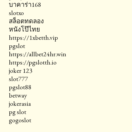
บาคาร่า168
slotxo
สล็อตทดลอง
หนังโป๊ไทย
https://1xbetth.vip
pgslot
https://allbet24hr.win
https://pgslotth.io
joker 123
slot777
pgslot88
betway
jokerasia
pg slot
gogoslot