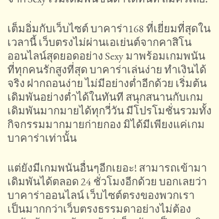
เต็มอิ่มกับเว็บไซต์ บาคาร่า168 ที่เยี่ยมที่สุดใน
เวลานี้ เว็บตรงไม่ผ่านเอเย่นต์จากคาสิโน
ออนไลน์สุดยอดอย่าง Sexy มาพร้อมเกมพนัน
ที่ทุกคนรักสูงที่สุด บาคาร่าเล่นง่าย ทำเงินได้
จริง ฝากถอนง่าย ไม่มีอย่างต่ำอีกด้วย เริ่มต้น
เดิมพันอย่างต่ำได้ในทันที สนุกสนานกับเกม
เดิมพันมากมายได้ทุกวี่วัน มีโปรโมชั่นรวมทั้ง
กิจกรรมมากมายก่ายกอง มิได้มีเพียงแค่เกม
บาคาร่าเท่านั้น
แต่ยังมีเกมพนันอื่นๆอีกเยอะ! สามารถเข้ามา
เดิมพันได้ตลอด 24 ชั่วโมงอีกด้วย บอกเลยว่า
บาคาร่าออนไลน์ เว็บไซต์ตรงของพวกเรา
เป็นมากกว่าเว็บตรงธรรมดาอย่างไม่ต้อง