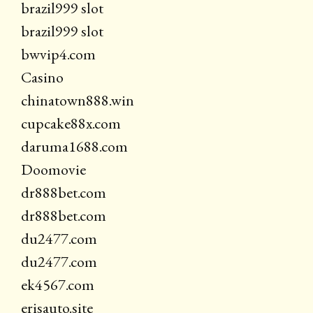
brazil999 slot
brazil999 slot
bwvip4.com
Casino
chinatown888.win
cupcake88x.com
daruma1688.com
Doomovie
dr888bet.com
dr888bet.com
du2477.com
du2477.com
ek4567.com
erisauto.site