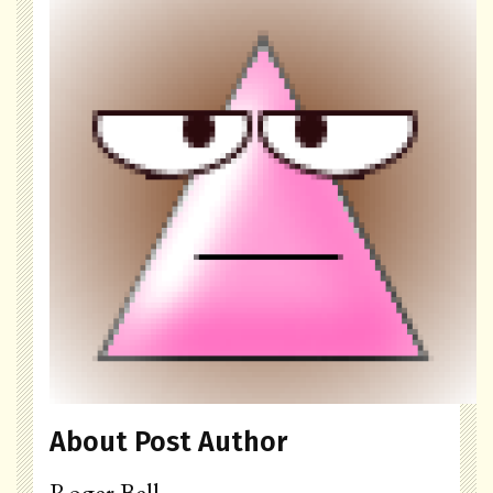
About Post Author
Roger Bell