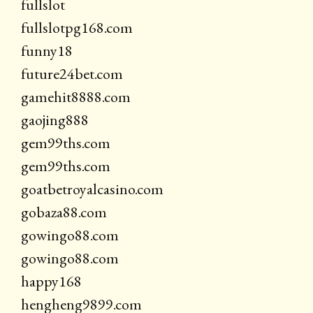
fullslot
fullslotpg168.com
funny18
future24bet.com
gamehit8888.com
gaojing888
gem99ths.com
gem99ths.com
goatbetroyalcasino.com
gobaza88.com
gowingo88.com
gowingo88.com
happy168
hengheng9899.com