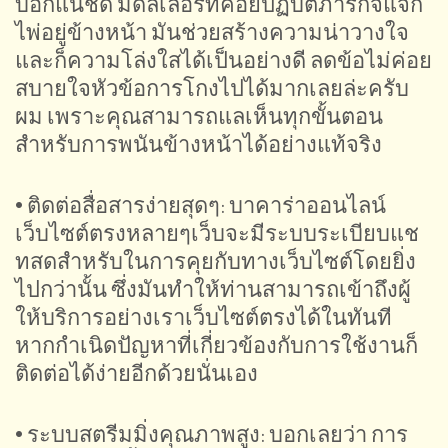
บอกแน่ชัด มีดีลเลอร์ที่คอยปฏิบัติภารกิจแจก
ไพ่อยู่ข้างหน้า มันช่วยสร้างความน่าวางใจ
และก็ความโล่งใสได้เป็นอย่างดี ลดข้อไม่ค่อย
สบายใจหัวข้อการโกงไปได้มากเลยล่ะครับ
ผม เพราะคุณสามารถแลเห็นทุกขั้นตอน
สำหรับการพนันข้างหน้าได้อย่างแท้จริง
• ติดต่อสื่อสารง่ายสุดๆ: บาคาร่าออนไลน์
เว็บไซต์ตรงหลายๆเว็บจะมีระบบระเบียบแช
ทสดสำหรับในการคุยกับทางเว็บไซต์โดยยิ่ง
ไปกว่านั้น ซึ่งมันทำให้ท่านสามารถเข้าถึงผู้
ให้บริการอย่างเราเว็บไซต์ตรงได้ในทันที
หากกำเนิดปัญหาที่เกี่ยวข้องกับการใช้งานก็
ติดต่อได้ง่ายอีกด้วยนั่นเอง
• ระบบสตรีมมิ่งคุณภาพสูง: บอกเลยว่า การ