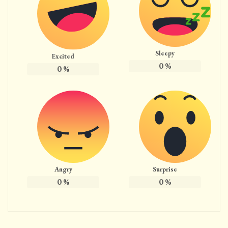
Sleepy
Excited
0
%
0
%
Angry
Surprise
0
%
0
%