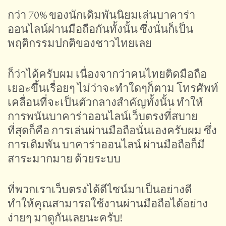
กว่า 70% ของนักเดิมพันนิยมเล่นบาคาร่า
ออนไลน์ผ่านมือถือกันทั้งนั้น ซึ่งนั่นก็เป็น
พฤติกรรมปกติของชาวไทยเลย
ก็ว่าได้ครับผม เนื่องจากว่าคนไทยติดมือถือ
เยอะขึ้นเรื่อยๆ ไม่ว่าจะทำใดๆก็ตาม โทรศัพท์
เคลื่อนที่จะเป็นตัวกลางสำคัญทั้งนั้น ทำให้
การพนันบาคาร่าออนไลน์เว็บตรงที่สบาย
ที่สุดก็คือ การเล่นผ่านมือถือนั่นเองครับผม ซึ่ง
การเดิมพัน บาคาร่าออนไลน์ ผ่านมือถือก็มี
สาระมากมาย ด้วยระบบ
ที่พวกเราเว็บตรงได้ดีไซน์มาเป็นอย่างดี
ทำให้คุณสามารถใช้งานผ่านมือถือได้อย่าง
ง่ายๆ มาดูกันเลยนะครับ!