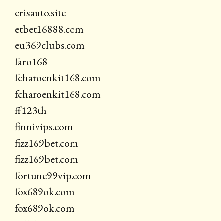
erisauto.site
etbet16888.com
eu369clubs.com
faro168
fcharoenkit168.com
fcharoenkit168.com
ff123th
finnivips.com
fizz169bet.com
fizz169bet.com
fortune99vip.com
fox689ok.com
fox689ok.com