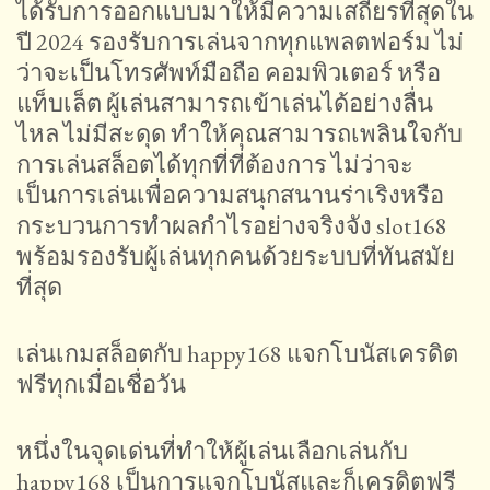
ได้รับการออกแบบมาให้มีความเสถียรที่สุดใน
ปี 2024 รองรับการเล่นจากทุกแพลตฟอร์ม ไม่
ว่าจะเป็นโทรศัพท์มือถือ คอมพิวเตอร์ หรือ
แท็บเล็ต ผู้เล่นสามารถเข้าเล่นได้อย่างลื่น
ไหล ไม่มีสะดุด ทำให้คุณสามารถเพลินใจกับ
การเล่นสล็อตได้ทุกที่ที่ต้องการ ไม่ว่าจะ
เป็นการเล่นเพื่อความสนุกสนานร่าเริงหรือ
กระบวนการทำผลกำไรอย่างจริงจัง slot168
พร้อมรองรับผู้เล่นทุกคนด้วยระบบที่ทันสมัย
ที่สุด
เล่นเกมสล็อตกับ happy168 แจกโบนัสเครดิต
ฟรีทุกเมื่อเชื่อวัน
หนึ่งในจุดเด่นที่ทำให้ผู้เล่นเลือกเล่นกับ
happy168 เป็นการแจกโบนัสและก็เครดิตฟรี