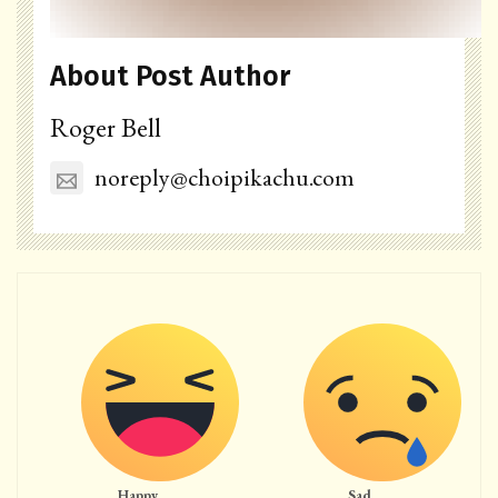
About Post Author
Roger Bell
noreply@choipikachu.com
Happy
Sad