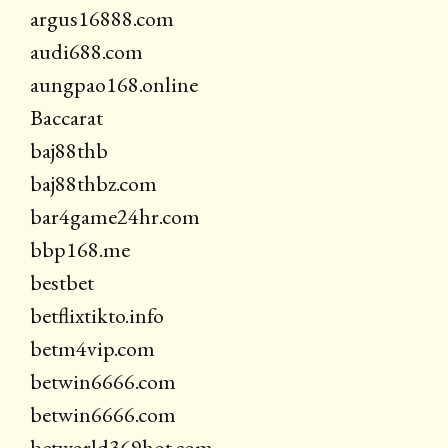
argus16888.com
audi688.com
aungpao168.online
Baccarat
baj88thb
baj88thbz.com
bar4game24hr.com
bbp168.me
bestbet
betflixtikto.info
betm4vip.com
betwin6666.com
betwin6666.com
betworld369hot.com