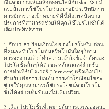
เงินจากการเล่นสล็อตออนไลน์กับ slot168 แม้
กระนั้น การใช้โปรโมชั่นอย่างมีประสิทธิภาพ
ควรมีการวางเป้าหมายที่ดี นี่คือเทคนิคบาง
ประการที่สามารถช่วยให้คุณใช้โปรโมชั่นได้
เต็มประสิทธิภาพ
1. ศึกษาเล่าเรียนเงื่อนไขของโปรโมชั่น: ก่อน
ที่คุณจะรับโปรโมชั่นหรือโบนัสใดๆก็ตาม
ควรจะอ่านแล้วก็ทำความเข้าใจข้อจำกัดของ
โปรโมชั่นนั้นๆให้ดี เช่น หลักเกณฑ์สำหรับ
การทำเทิร์นโอเวอร์ (Turnover) หรือเงื่อนไข
สำหรับเพื่อการเบิกเงิน การเข้าใจเงื่อนไขจะ
ช่วยให้คุณสามารถใช้ประโยชน์จากโปรโม
ชั่นได้อย่างเต็มที่และไม่เสียเปรียบ
2. เลือกโปรโมชั่นที่เหมาะกับการเล่นของคุณ: