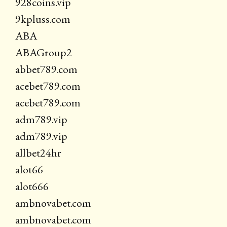
928coins.vip
9kpluss.com
ABA
ABAGroup2
abbet789.com
acebet789.com
acebet789.com
adm789.vip
adm789.vip
allbet24hr
alot66
alot666
ambnovabet.com
ambnovabet.com