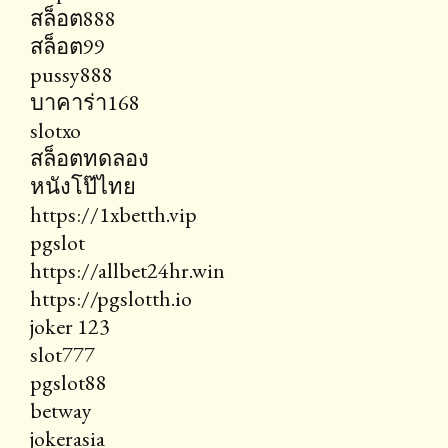
สล็อต888
สล็อต99
pussy888
บาคาร่า168
slotxo
สล็อตทดลอง
หนังโป๊ไทย
https://1xbetth.vip
pgslot
https://allbet24hr.win
https://pgslotth.io
joker 123
slot777
pgslot88
betway
jokerasia