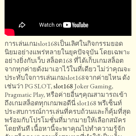
การเล่นเกมslot168เป็นเลิศในกิจกรรมยอด
นิยมอย่างแพร่หลายในยุคปัจจุบัน โดยเฉพาะ
อย่างยิ่งกับเว็บ สล็อต168 ที่ได้เก็บเกมสล็อต
จากทุกค่ายดังมาเอาไว้ในที่เดียว ไม่ว่าคุณจะ
ประทับใจการเล่นเกมslot168จากค่ายไหน ดัง
เช่นว่า PG SLOT,
slot168
Joker Gaming,
Pragmatic Play, หรือค่ายอื่นๆคุณสามารถเข้า
ถึงเกมสล็อตทุกเกมพอดีนี่ slot168 พรีเซ็นท์
ประสบการณ์การเล่นที่ครบถ้วนและก็คุ้มที่สุด
พร้อมกับโปรโมชั่นที่มากมายให้เลือกสมัคร
โดยทันที เนื้อหานี้จะพาคุณไปทำความรู้จัก