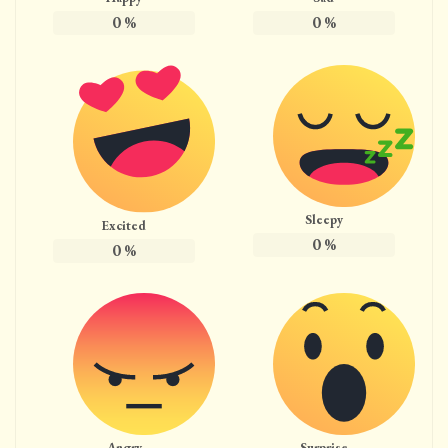
0
%
0
%
Sleepy
Excited
0
%
0
%
Angry
Surprise