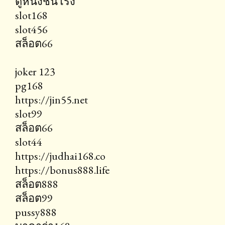
ดูหนังชนโรง
slot168
slot456
สล็อต66
joker 123
pg168
https://jin55.net
slot99
สล็อต66
slot44
https://judhai168.co
https://bonus888.life
สล็อต888
สล็อต99
pussy888