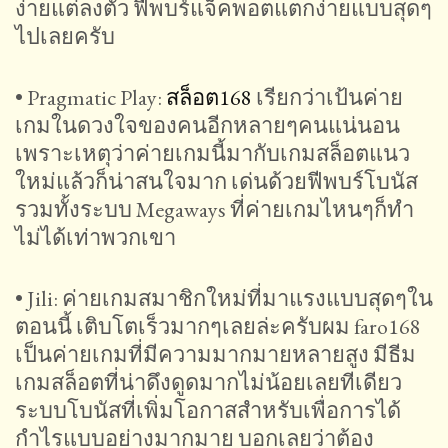
ง่ายแต่ลงตัว ฟีพบร์แจ็คพอตแตกง่ายแบบสุดๆ
ไปเลยครับ
• Pragmatic Play:
สล็อต168
เรียกว่าเป้นค่าย
เกมในดวงใจของคนอีกหลายๆคนแน่นอน
เพราะเหตุว่าค่ายเกมนี้มากับเกมสล็อตแนว
ใหม่แล้วก็น่าสนใจมาก เด่นด้วยฟีพบร์โบนัส
รวมทั้งระบบ Megaways ที่ค่ายเกมไหนๆก็ทำ
ไม่ได้เท่าพวกเขา
• Jili: ค่ายเกมสมาชิกใหม่ที่มาแรงแบบสุดๆใน
ตอนนี้ เติบโตเร็วมากๆเลยล่ะครับผม faro168
เป็นค่ายเกมที่มีความมากมายหลายสูง มีธีม
เกมสล็อตที่น่าดึงดูดมากไม่น้อยเลยทีเดียว
ระบบโบนัสที่เพิ่มโอกาสสำหรับเพื่อการได้
กำไรแบบอย่างมากมาย บอกเลยว่าต้อง