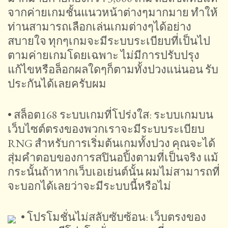
จากค่ายเกมชั้นแนวหน้าต่างๆมากมาย ทำให้
ท่านสามารถเลือกเล่นเกมต่างๆได้อย่าง
สบายใจ ทุกๆเกมจะมีระบบระเบียบที่เป็นไป
ตามค่ายเกมโดยเฉพาะ ไม่มีการปรับปรุง
แก้ไขหรือล็อกผลใดๆก็ตามทั้งปวงแน่นอน รับ
ประกันได้เลยครับผม
• สล็อต168 ระบบเกมที่โปร่งใส: ระบบเกมบน
เว็บไซต์ตรงของพวกเราจะมีระบบระเบียบ
RNG สำหรับการเริ่มต้นเกมทั้งปวง คุณจะได้
สุ่มคำตอบของการสปินอปิ้งตามที่เป็นจริง แม้
กระนั้นถ้าหากเว็บเอเย่นต์นั้น ผมไม่สามารถที่
จะบอกได้เลยว่าจะมีระบบนี้หรือไม่
• โปรโมชั่นไม่สลับซับซ้อน: เว็บตรงของ