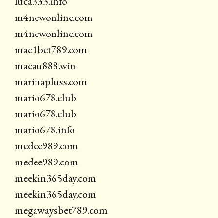
luca333.info
m4newonline.com
m4newonline.com
mac1bet789.com
macau888.win
marinapluss.com
mario678.club
mario678.club
mario678.info
medee989.com
medee989.com
meekin365day.com
meekin365day.com
megawaysbet789.com