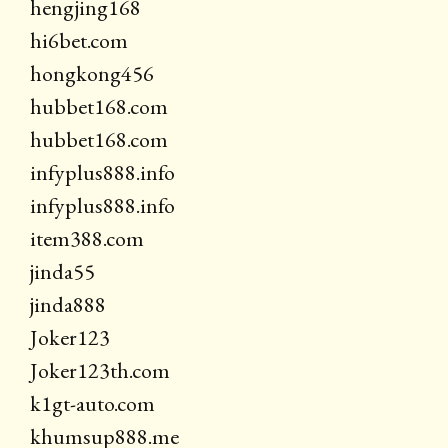
hengjing168
hi6bet.com
hongkong456
hubbet168.com
hubbet168.com
infyplus888.info
infyplus888.info
item388.com
jinda55
jinda888
Joker123
Joker123th.com
k1gt-auto.com
khumsup888.me