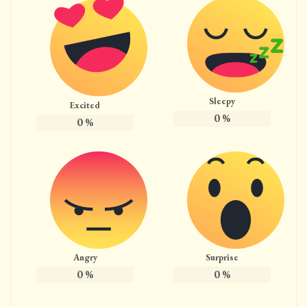
Sleepy
Excited
0
%
0
%
Angry
Surprise
0
%
0
%