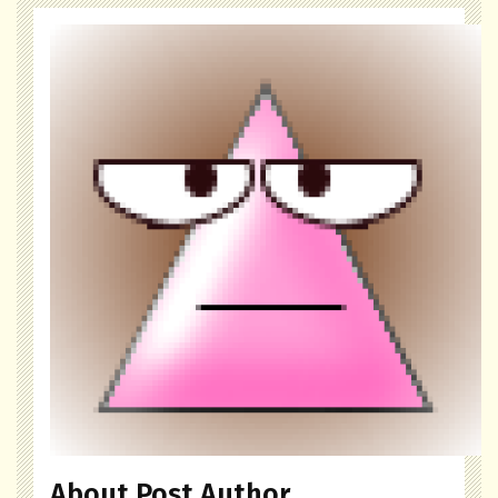
About Post Author