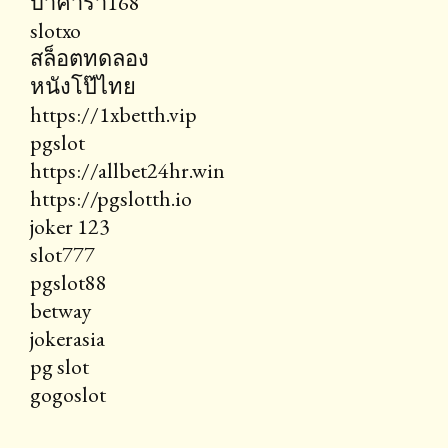
บาคาร่า168
slotxo
สล็อตทดลอง
หนังโป๊ไทย
https://1xbetth.vip
pgslot
https://allbet24hr.win
https://pgslotth.io
joker 123
slot777
pgslot88
betway
jokerasia
pg slot
gogoslot