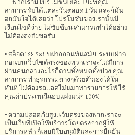
พวกเรามีโปรโมชั่นเยอะแยะที่คุณ
สามารถรับได้แต่ละวันตลอด 1 วัน และก็มั่น
อกมั่นใจได้เลยว่า โปรโมชั่นของเรานั้นมี
เงื่อนไขที่ง่าย ไม่ซับซ้อน สามารถทำได้อย่าง
ไม่ต้องสงสัยขอรับ
• สล็อต168 ระบบฝากถอนทันสมัย: ระบบฝาก
ถอนบนเว็บไซต์ตรงของพวกเราจะไม่มีการ
ผ่านคนกลางอะไรก็ตามทั้งหมดทั้งปวง คุณ
สามารถทำธุรกรรมต่างๆด้วยตัวเองได้ใน
ทันที ไม่ต้องรอแอดไม่นมาทำรายการให้ ไร้
คุณค่าประเพณีแอบแฝงแน่ๆ 100%
• ความปลอดภัยสูง: เว็บตรงของพวกเราจะ
เป็นเว็บที่เปิดให้บริการโดยตรงจากผู้ให้
บริการหลัก ก็เลยมีใบอนุมัติและการยืนยัน