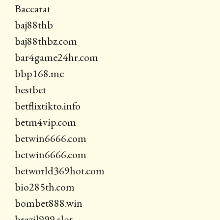
Baccarat
baj88thb
baj88thbz.com
bar4game24hr.com
bbp168.me
bestbet
betflixtikto.info
betm4vip.com
betwin6666.com
betwin6666.com
betworld369hot.com
bio285th.com
bombet888.win
brazil999 slot