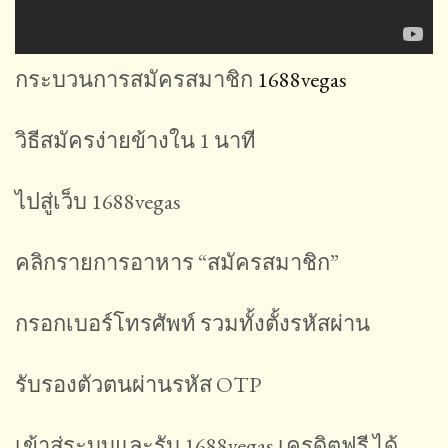
กระบวนการสมัครสมาชิก
1688vegas
วิธีสมัครง่ายข้างใน 1 นาที
ไปสู่เว็บ 1688vegas
คลิกรายการอาหาร “สมัครสมาชิก”
กรอกเบอร์โทรศัพท์ รวมทั้งตั้งรหัสผ่าน
รับรองตัวตนผ่านรหัส OTP
เข้าสู่ระบบและรับ 1688vegas เครดิตฟรี ได้