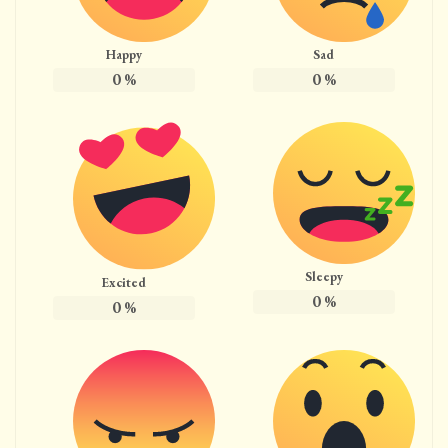
Happy
Sad
0
%
0
%
Sleepy
Excited
0
%
0
%