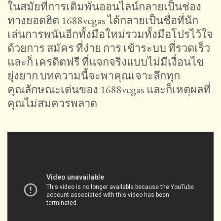
ในสมัยที่การเดิมพันออนไลน์กลายเป็นช่อง
ทางยอดฮิต 1688vegas ได้กลายเป็นชื่อที่นัก
เล่นการพนันอีกทั้งมือใหม่รวมทั้งมือโปรไว้ใจ
ด้วยการ สมัคร ที่ง่าย การ เข้าระบบ ที่รวดเร็ว
และก็ เครดิตฟรี ที่แจกจริงแบบไม่มีเงื่อนไข
ยุ่งยาก บทความนี้จะพาคุณเจาะลึกทุก
คุณลักษณะเด่นของ 1688vegas และก็เหตุผลที่
คุณไม่สมควรพลาด