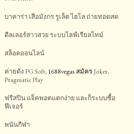
บาคาร่า เสือมังกร รูเล็ต ไฮโล ถ่ายทอดสด
ดีลเลอร์สาวสวย ระบบไลฟ์เรียลไทม์
สล็อตออนไลน์
ค่ายดัง PG Soft,
1688vegas สมัคร
Joker,
Pragmatic Play
ฟรีสปิน แจ็คพอตแตกง่าย และก็ระบบซื้อ
ฟีเจอร์
พนันกีฬา