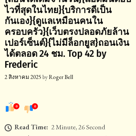
ไวที่สุดในไทย}{บริการดีเป็น
กันเอง}{ดูแลเหมือนคนใน
ครอบครัว}{เว็บตรงปลอดภัยล้าน
เปอร์เซ็นต์}{ไม่มีล็อกยูส}ถอนเงิน
ได้ตลอด 24 ชม. Top 42 by
Frederic
2 สิงหาคม 2025
by
Roger Bell
0
0
Read Time:
2 Minute, 26 Second