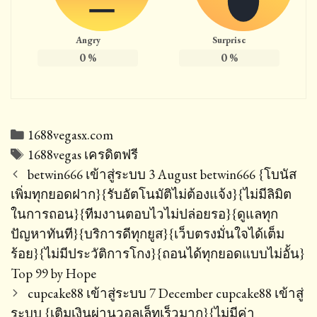
Angry
Surprise
0
%
0
%
Categories
1688vegasx.com
Tags
1688vegas เครดิตฟรี
Post
betwin666 เข้าสู่ระบบ 3 August betwin666 {โบนัส
navigation
เพิ่มทุกยอดฝาก}{รับอัตโนมัติไม่ต้องแจ้ง}{ไม่มีลิมิต
ในการถอน}{ทีมงานตอบไวไม่ปล่อยรอ}{ดูแลทุก
ปัญหาทันที}{บริการดีทุกยูส}{เว็บตรงมั่นใจได้เต็ม
ร้อย}{ไม่มีประวัติการโกง}{ถอนได้ทุกยอดแบบไม่อั้น}
Top 99 by Hope
cupcake88 เข้าสู่ระบบ 7 December cupcake88 เข้าสู่
ระบบ {เติมเงินผ่านวอลเล็ทเร็วมาก}{ไม่มีค่า