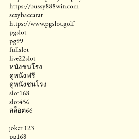
https://pussy888win.com
sexybaccarat
https://www.pgslot.golf
pgslot
pg99
fullslot
live22slot
หนังชนโรง
ดูหนังฟรี
ดูหนังชนโรง
slot168
slot456
สล็อต66
joker 123
pg168