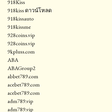
918Kiss
918kiss ดาวน์โหลด
918kissauto
918kissme
928coins.vip
928coins.vip
9kpluss.com
ABA
ABAGroup2
abbet789.com
acebet789.com
acebet789.com
adm789.vip
adm789.vip