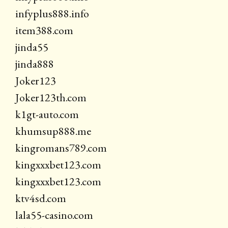
infyplus888.info
item388.com
jinda55
jinda888
Joker123
Joker123th.com
k1gt-auto.com
khumsup888.me
kingromans789.com
kingxxxbet123.com
kingxxxbet123.com
ktv4sd.com
lala55-casino.com