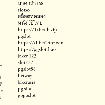
บาคาร่า168
slotxo
สล็อตทดลอง
หนังโป๊ไทย
https://1xbetth.vip
pgslot
https://allbet24hr.win
https://pgslotth.io
ะ
joker 123
slot777
น
pgslot88
betway
ต
jokerasia
ี่
pg slot
จะ
gogoslot
ณ
น