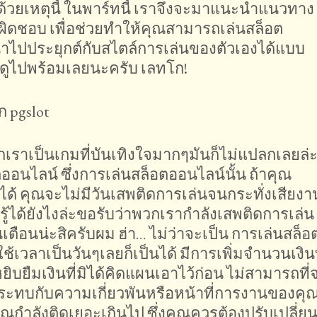
ด้วยเหตุนี้ ในพาร์ทนี้ เราจึงจะมาแนะนำแนวทาง
ิดชอบ เพื่อช่วยทำให้คุณสามารถเล่นสล็อต
ำไปประยุกต์กับสไตล์การเล่นของตัวเองได้แบบ
มาดูไปพร้อมเลยนะครับ เลทโก!
 pgslot
ราเป็นเกมที่บันเทิงใจมากๆมันก็ไม่แปลกเลยล่
อนไลน์ ซึ่งการเล่นสล็อตออนไลน์นั้น ถ้าคุณ
ด้ คุณจะไม่มีวันเสพติดการเล่นจนกระทั่งเสียงา
ู้ได้ยังไงล่ะขอรับว่าพวกเรากำลังเสพติดการเล่น
ตือนน่ะสิครับผม ฮ่า… ไม่ว่าจะเป็น การเล่นสล็อ
้เวลาเป็นวันๆเลยก็เป็นได้ มีการเพิ่มจำนวนเงินท
บยืมเงินที่มิได้คิดแผนเอาไว้ก่อน ไม่สามารถที่
งกระทบกับความเกี่ยวพันหรือหน้าที่การงานของคุ
ณกำลังติดเยอะเกินไป ซึ่งคุณควรต้องปรับเปลี่ย