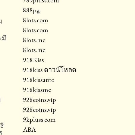
789pluss.com
888pg
8lots.com
ม
8lots.com
ะมี
8lots.me
8lots.me
918Kiss
918kiss ดาวน์โหลด
918kissauto
918kissme
ๆ
928coins.vip
928coins.vip
9kpluss.com
ธี
ABA
้