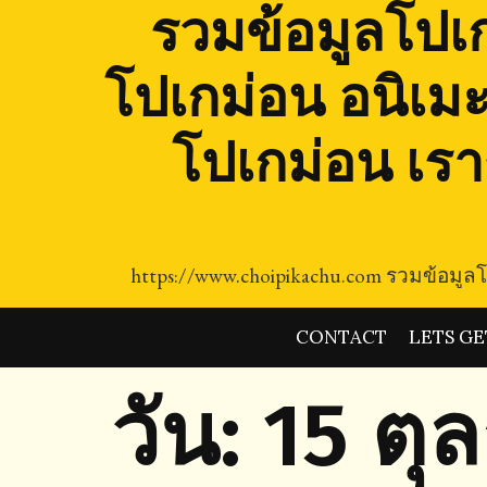
Skip
รวมข้อมูลโปเก
to
content
โปเกม่อน อนิเมะท
โปเกม่อน เร
https://www.choipikachu.com รวมข้อมูลโ
CONTACT
LETS GE
วัน:
15 ตุ