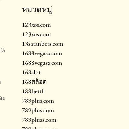
หมวดหมู่
123xos.com
123xos.com
13satanbets.com
หน
1688vegasx.com
1688vegasx.com
168slot
168สล็อต
ก
188betth
บจะ
789plus.com
789plus.com
789pluss.com