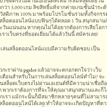
ซต์ตรงไม่ผ่านเอเย่นต์ที่เหมาะสมที่สุดเดี๋ยวนี้
ว่า 3,000 เกม ลิขสิทธิ์แท้จากค่ายเกมชั้นนำระด
วัสดิภาพ 100% มาพร้อมโปรโมชั่นรวมทั้งกิจกรร
สล็อตออนไลน์แบบฟินๆได้ตลอด 1 วัน สนุกสนานก
ะวันแน่นอน หากคุณไม่ได้อยากต้องการเสียโอก
เราเว็บตรงที่ยอดเยี่ยมได้แล้ววันนี้ สมัครเลย!
ารเล่นสล็อตออนไลน์แบบมีความรับผิดชอบ เป็น
วกเราผ่าน
pgslot
แล้วอาจจะตกอกตกใจว่า เว็บ
เตือนสำหรับในการเล่นสล็อตออนไลน์ทำไม? จะ
สล็อตเว็บตรงไม่ผ่านเอเย่นต์ที่มีความน่าเชื่อถือ
า พวกเราต้องการที่จะให้คุณมาสนุกสนานและก็ไ
รา แม้กระนั้นก็มีสมาชิกหลายๆคนที่ไม่สามารถ
สล็อตออนไลน์ได้เลย ทำให้อาจจะเกิดปัญหาที่ต