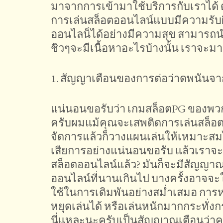
มาจากการเข้ามาใช้บริการกับเราได้ 
การเล่นสล็อตออนไลน์แบบมีความรับผ
ออนไลน็ได้อย่างมีความสุข สามารถน
ชิวๆจะมีเนื้อหาอะไรบ้างนั้น เราจะ
1. สัญญาเตือนของการต่อว่าดพนันจาก
แน่นอนขอรับว่า เกมสล็อตPG ของพวกเ
ครับผมแม้คุณจะเสพติดการเล่นสล็อตอ
จัดการแล้วก็วางแผนเล่นให้เหมาะสมไ
เสียการอย่างแน่นอนขอรับ แล้วเราจะร
สล็อตออนไลน์แล้ว? มันก็จะมีสัญญาณเ
ออนไลน์ที่นานเกินไป บางครั้งอาจจะใช
ใช้ในการเดิมพันอย่างสม่ำเสมอ การหยิ
หยุดเล่นได้ หรือเล่นหนักมากกระทั่
นี่แหละนะครับเป็นสัญญาณเตือนว่าคุ