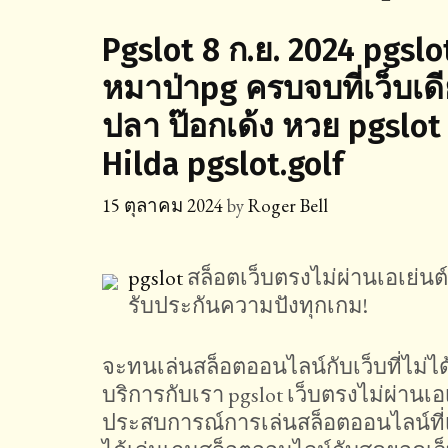
Pgslot 8 ก.ย. 2024 pgslo
หมาป่าpg ครบจบที่เว็บเด
ปลา ป๊อกเด้ง หวย pgslot 
Hilda pgslot.golf
15 ตุลาคม 2024
by
Roger Bell
pgslot
สล็อตเว็บตรงไม่ผ่านเอเย่นต์ท
รับประกันความปังทุกเกม!
จะทนเล่นสล็อตออนไลน์กับเว็บที่ไม่
บริการกับเรา pgslot เว็บตรงไม่ผ่านเอ
ประสบการณ์การเล่นสล็อตออนไลน์ที่เย