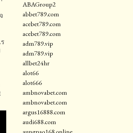
ABAGroup2
abbet789.com
าจ
acebet789.com
acebet789.com
ไร
adm789.vip
ม
adm789.vip
allbet24hr
alot66
alot666
ี
ambnovabet.com
!
ambnovabet.com
argus16888.com
audi688.com
aungpao168.online