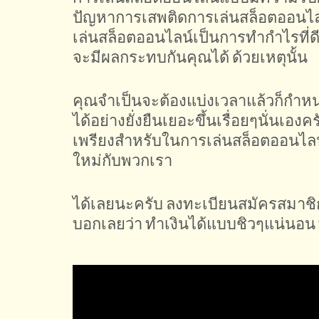
ปัญหาการเสพติดการเล่นสล็อตออนไลน
เล่นสล็อตออนไลน์เป็นการทำกำไรที่ด
จะมีผลกระทบกันคุณได้ ด้วยเหตุนั้น
คุณจำเป็นจะต้องแบ่งเวลาแล้วก็กำหน
ได้อย่างยั่งยืนเยอะขึ้นเรื่อยๆนั่นเ
เพรียงสำหรับในการเล่นสล็อตออนไลน์
ใหม่กับพวกเรา
ได้เลยนะครับ ลงทะเบียนสมัครสมาชิก
บอกเลยว่า ทำเงินได้แบบชิวๆแน่นอน