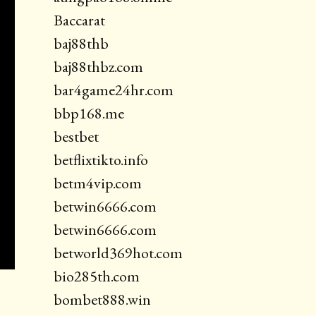
Baccarat
baj88thb
baj88thbz.com
bar4game24hr.com
bbp168.me
bestbet
betflixtikto.info
betm4vip.com
betwin6666.com
betwin6666.com
betworld369hot.com
bio285th.com
bombet888.win