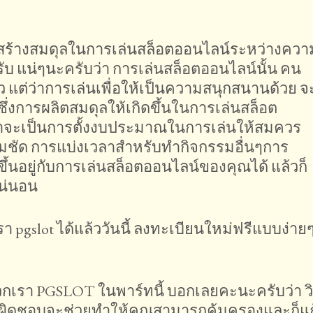
มสร้างสมดุลในการเล่นสล็อตออนไลน์ระหว่างควา
ับ แน่ๆนะครับว่า การเล่นสล็อตออนไลน์นั้น คน
ล้ว แต่ว่าการเล่นเพื่อให้เป็นความสนุกสนานด้วย จ
 ซึ่งการผลิตสมดุลให้เกิดขึ้นในการเล่นสล็อต
ว่าจะเป็นการตั้งงบประมาณในการเล่นให้สมควร
่มชัด การแบ่งเวลาสำหรับทำกิจกรรมอื่นๆการ
ขึ้นอยู่กับการเล่นสล็อตออนไลน์ของคุณได้ แล้วก็
แน่นอน
pgslot ได้แล้ววันนี้ ลงทะเบียนใหม่ฟรีแบบง่าย
เรา PGSLOT ในพาร์ทนี้ บอกเลยคะนะครับว่า วิ
ผิดชอบจะช่วยทำให้คุณสามารถคุ้มครองและก็แก