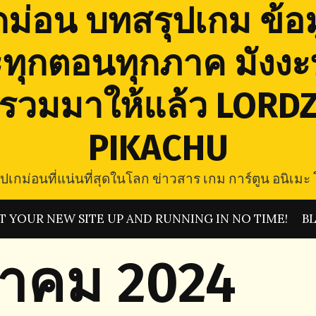
ม่อน บทสรุปเกม ข้อ
ุกตอนทุกภาค มังงะทุกเ
ารวมมาให้แล้ว LORDZ
PIKACHU
ปเกม่อนที่แน่นที่สุดในโลก ข่าวสาร เกม การ์ตูน อนิเม
T YOUR NEW SITE UP AND RUNNING IN NO TIME!
B
ลาคม 2024