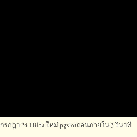
 25 กรกฎา 24 Hilda ใหม่ pgslotถอนภายใน 3 วินาที