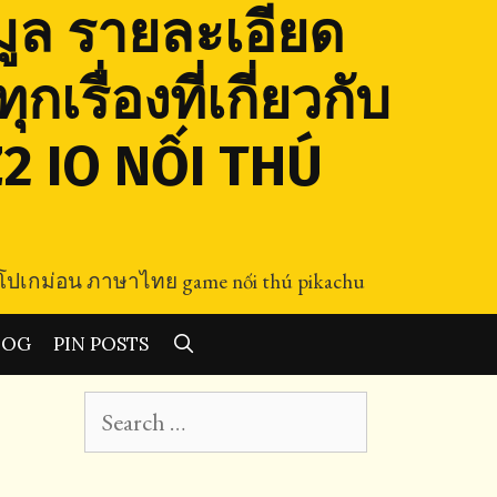
มูล รายละเอียด
รื่องที่เกี่ยวกับ
2 IO NỐI THÚ
ะ โปเกม่อน ภาษาไทย game nối thú pikachu
SEARCH
LOG
PIN POSTS
Search
for: