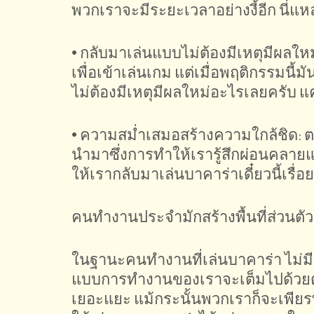
พวกเราจะมีระยะเวลาอย่างงี้อีก นี่
• กลับมาเล่นแบบไม่ต้องมีเหตุมีผลใ
เพื่อเข้าเล่นเกม แต่เมื่อพฤติกรรมนี
ไม่ต้องมีเหตุมีผลใหม่อะไรเลยครับ แค
• ความสม่ำเสมอสร้างความใกล้ชิด: ตอ
นำมาซึ่งการทำให้เรารู้สึกผ่อนคลายและ
ให้เรากลับมาเล่นบาคาร่าเดี๋ยวนี้เรื่อ
คนทำงานประจำมักสร้างพื้นที่ส่วนตัวส
ในฐานะคนทำงานที่เล่นบาคาร่า ไม่มีอ
แบบการทำงานของเราจะเต็มไปด้วยตาร
เยอะแยะ แม้กระนั้นพวกเราก็จะเพียรพ