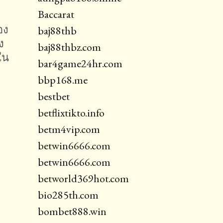
Baccarat
อง
baj88thb
ง
baj88thbz.com
ใน
bar4game24hr.com
bbp168.me
bestbet
betflixtikto.info
betm4vip.com
betwin6666.com
betwin6666.com
betworld369hot.com
bio285th.com
bombet888.win