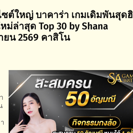
ไซต์ใหญ่ บาคาร่า เกมเดิมพันสุดฮ
 ใหม่ล่าสุด Top 30 by Shana
นายน 2569 คาสิโน
บา
น
มา