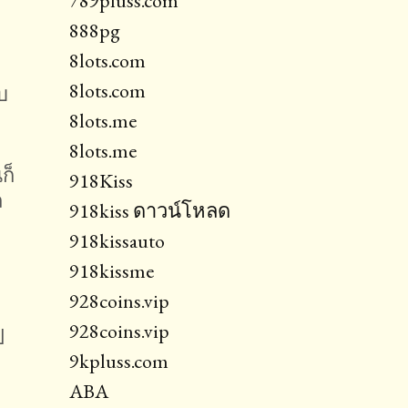
789pluss.com
888pg
8lots.com
ล
8lots.com
บ
8lots.me
8lots.me
ก็
918Kiss
ล
918kiss ดาวน์โหลด
918kissauto
918kissme
928coins.vip
928coins.vip
ป
9kpluss.com
อ
ABA