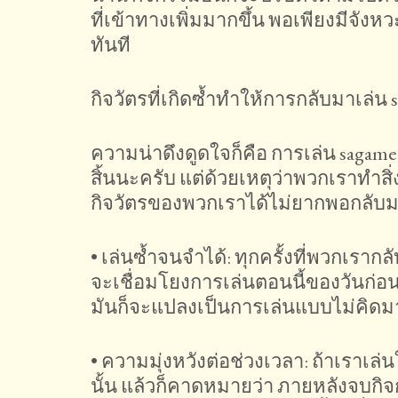
ที่เข้าทางเพิ่มมากขึ้น พอเพียงมีจั
ทันที
กิจวัตรที่เกิดซ้ำทำให้การกลับมาเล่น
ความน่าดึงดูดใจก็คือ การเล่น sagame1
สิ้นนะครับ แต่ด้วยเหตุว่าพวกเราทำสิ่
กิจวัตรของพวกเราได้ไม่ยากพอกลับม
• เล่นซ้ำจนจำได้: ทุกครั้งที่พวกเร
จะเชื่อมโยงการเล่นตอนนี้ของวันก่อนห
มันก็จะแปลงเป็นการเล่นแบบไม่คิดมา
• ความมุ่งหวังต่อช่วงเวลา: ถ้าเราเล่
นั้น แล้วก็คาดหมายว่า ภายหลังจบกิ