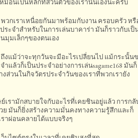
เหมือนเป็นหลักที่ส่วนตัวของเรานั่นเองนะครับ
วัน พวกเราเหนื่อยกันมาพร้อมกับงาน ครอบครัว หรื
ประจำสำหรับในการเล่นบาคาร่า มันก็ราวกับเป็
่ในมุมเล็กๆของตนเอง
ถึงแม้ว่าจะทุกวันจะมีอะไรเปลี่ยนไป แม้กระนั้น
จำแล้วก็เป็นประจำอย่างการเล่นsagame168 มันก็
ีบางส่วนในกิจวัตรประจำวันของเราที่พวกเรายัง
ุษย์เรามักสบายใจกับอะไรที่เคยชินอยู่แล้ว การกลั
้วย มันก็ยิ่งสร้างความมั่นคงทางความรู้สึกและก็
เราผ่อนคลายได้แบบจริงๆ
เว็บไซต์ตรงในเวลาที่เคยชินสูงที่สุด