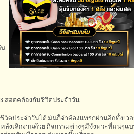
ัน
8 สอดคล้องกับชีวิตประจำวัน
วิตประจำวันได้ มันก็จำต้องแทรกผ่านอีกทั้งเวล
หลังเลิกงานด้วย กิจกรรมต่างๆมีจังหวะที่แน่ๆแ