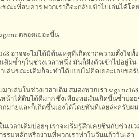
งหวะขณะที่สมควร พวกเราก็จะกลับเข้าไปเล่นได้โด
 sagame ตลอดเยอะขึ้น
68 อาจจะไม่ได้มีต้นเหตุที่เกิดจากความตั้งใจทั้ง
งเดิมซ้ำๆในช่วงเวลาหนึ่ง มันก็ฝังตัวเข้าไปอยู่ใน
าเล่นขณะเดิมก็จะทำได้แบบไม่คิดเยอะเลยขอรั
ากลับมาเล่นในช่วงเวลาเดิม สมองพวกเรา sagame168
น้าได้ดิบได้ดีมาก ซึ่งเพียงพอมันเกิดขึ้นซ้ำบ่อย
กมายและก็เกิดขึ้นเองได้โดยทันทีเลยล่ะครับผม
นในเวลาเดิมบ่อยๆ เราจะเริ่มรู้สึกเคยชินกับช่วงเว
จกรรมหลักหรืองานที่พวกเราทำในวันแล้ววันเล่า