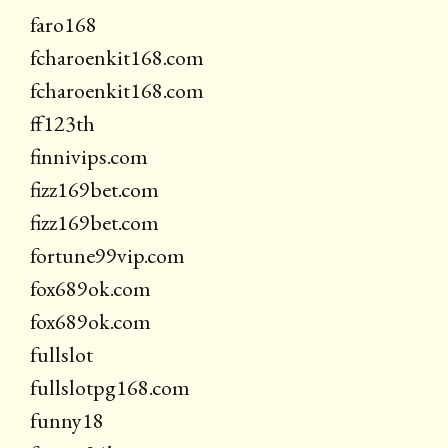
faro168
fcharoenkit168.com
fcharoenkit168.com
ff123th
finnivips.com
fizz169bet.com
fizz169bet.com
fortune99vip.com
fox689ok.com
fox689ok.com
fullslot
fullslotpg168.com
funny18