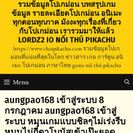
Skip
รวมข้อมูลโปเกม่อน บทสรุปเกม
to
ข้อมูล รายละเอียดโปเกม่อน อนิเมะ
content
ทุกตอนทุกภาค มังงะทุกเรื่องที่เกี่ยว
กับโปเกม่อน เรารวมมาให้แล้ว
LORDZ2 IO NỐI THÚ PIKACHU
https://www.choipikachu.com รวมข้อมูลโปเก
ม่อนที่แน่นที่สุดในโลก ข่าวสาร เกม การ์ตูน อนิ
เมะ โปเกม่อน ภาษาไทย game nối thú pikachu
Menu
aungpao168 เข้าสู่ระบบ 8
กรกฎาคม aungpao168 เข้าสู่
ระบบ หมุนเกมแบบชิลๆไม่เร่งรีบ
หมุนไม่กี่ตาโบนัสเข้าเป๊ะยอด