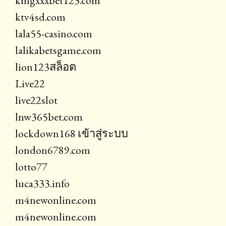
kingxxxbet123.com
ktv4sd.com
lala55-casino.com
lalikabetsgame.com
lion123สล็อต
Live22
live22slot
lnw365bet.com
lockdown168 เข้าสู่ระบบ
london6789.com
lotto77
luca333.info
m4newonline.com
m4newonline.com