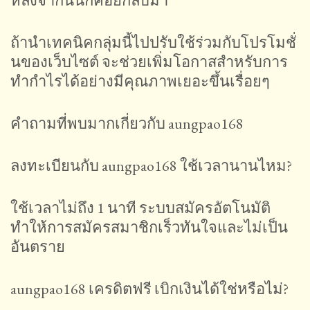
หลังจากนั้นก็ค่อยกลับมา
ถ้านำเทคนิคกลุ่มนี้ไปปรับใช้ร่วมกับโปรโมชั่
นของเว็บไซต์ จะช่วยเพิ่มโอกาสสำหรับการ
ทำกำไรได้อย่างมีคุณภาพเยอะขึ้นเรื่อยๆ
คำถามที่พบมากเกี่ยวกับ aungpao168
ลงทะเบียนกับ aungpao168 ใช้เวลานานไหม?
ใช้เวลาไม่ถึง 1 นาที ระบบสมัครอัตโนมัติ
ทำให้การสมัครสมาชิกเร็วทันใจและไม่เป็น
อันตราย
aungpao168 เครดิตฟรี เบิกเงินได้ใช่หรือไม่?