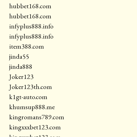
hubbet168.com
hubbet168.com
infyplus888.info
infyplus888.info
item388.com
jinda55
jinda888
Joker123
Joker123th.com
k1gt-auto.com
khumsup888.me
kingromans789.com
kingxxxbet123.com