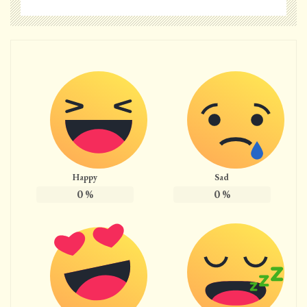
Happy
Sad
0
%
0
%