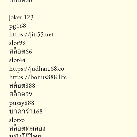
joker 123
pg168
https://jin55.net
slot99
สล็อต66
slot44
https://judhai168.co
https://bonus888.life
สล็อต888
สล็อต99
pussy888
บาคาร่า168
slotxo
สล็อตทดลอง
หนังโป๊ไทย