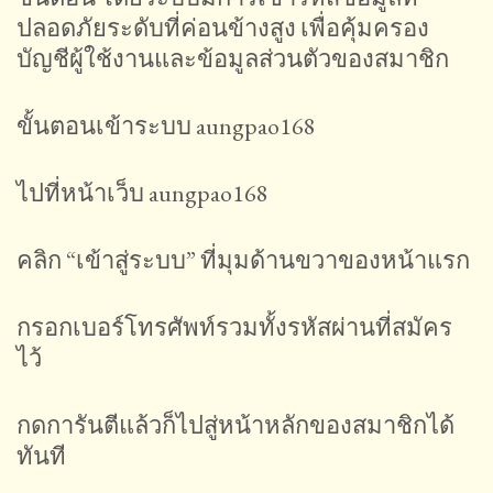
ปลอดภัยระดับที่ค่อนข้างสูง เพื่อคุ้มครอง
บัญชีผู้ใช้งานและข้อมูลส่วนตัวของสมาชิก
ขั้นตอนเข้าระบบ aungpao168
ไปที่หน้าเว็บ aungpao168
คลิก “เข้าสู่ระบบ” ที่มุมด้านขวาของหน้าแรก
กรอกเบอร์โทรศัพท์รวมทั้งรหัสผ่านที่สมัคร
ไว้
กดการันตีแล้วก็ไปสู่หน้าหลักของสมาชิกได้
ทันที