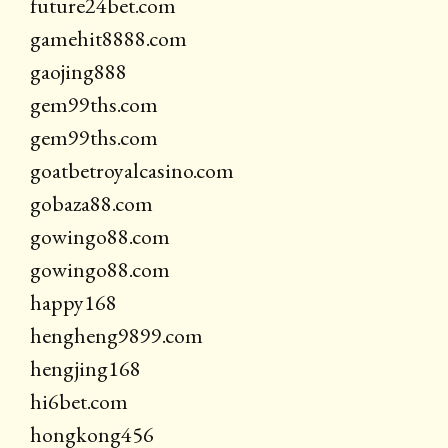
future24bet.com
gamehit8888.com
gaojing888
gem99ths.com
gem99ths.com
goatbetroyalcasino.com
gobaza88.com
gowingo88.com
gowingo88.com
happy168
hengheng9899.com
hengjing168
hi6bet.com
hongkong456