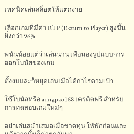
เทคนิคเล่นสล็อตให้แตกง่าย
เลือกเกมที่มีค่า RTP (Return to Player) สูงขึ้น
ยิ่งกว่า 96%
พนันน้อยแต่ว่าเล่นนาน เพื่อมองรูปแบบการ
ออกโบนัสของเกม
ตั้งงบและก็หยุดเล่นเมื่อได้กำไรตามเป้า
ใช้โบนัสหรือ aungpao168 เครดิตฟรี สำหรับ
การทดสอบเกมใหม่ๆ
อย่าเล่นสม่ำเสมอเมื่อขาดทุน ให้พักก่อนและ