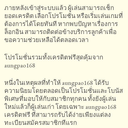
ภายหลังเข้าสู่ระบบแล้ว ผู้เล่นสามารถเช็ก
ยอดเครดิต เลือกโปรโมชั่น หรือเริ่มเล่นเกมที่
ต้องการได้โดยทันที หากพบปัญหาเรื่องการ
ล็อกอิน สามารถติดต่อข้างบริการลูกค้าเพื่อ
ขอความช่วยเหลือได้ตลอดเวลา
โปรโมชั่นรวมทั้งเครดิตฟรีสุดคุ้มจาก
aungpao168
หนึ่งในเหตุผลที่ทำให้ aungpao168 ได้รับ
ความนิยมโดยตลอดเป็นโปรโมชั่นและโบนัส
พิเศษที่มอบให้กับสมาชิกทุกคน ทั้งยังผู้เล่น
ใหม่แล้วก็ผู้เล่นเก่า โดยเฉพาะ aungpao168
เครดิตฟรี ที่สามารถรับได้ง่ายเพียงแต่ลง
ทะเบียนสมัครสมาชิกทีแรก