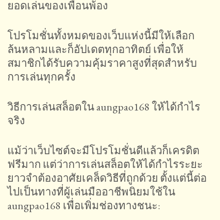
ยอดเล่นของเพื่อนพ้อง
โปรโมชั่นทั้งหมดของเว็บแห่งนี้มีให้เลือก
ล้นหลามและก็อัปเดตทุกอาทิตย์ เพื่อให้
สมาชิกได้รับความคุ้มราคาสูงที่สุดสำหรับ
การเล่นทุกครั้ง
วิธีการเล่นสล็อตใน aungpao168 ให้ได้กำไร
จริง
แม้ว่าเว็บไซต์จะมีโปรโมชั่นดีแล้วก็เครดิต
ฟรีมาก แต่ว่าการเล่นสล็อตให้ได้กำไรระยะ
ยาวจำต้องอาศัยเคล็ดวิธีที่ถูกด้วย ตั้งแต่นี้ต่อ
ไปเป็นทางที่ผู้เล่นมืออาชีพนิยมใช้ใน
aungpao168 เพื่อเพิ่มช่องทางชนะ: