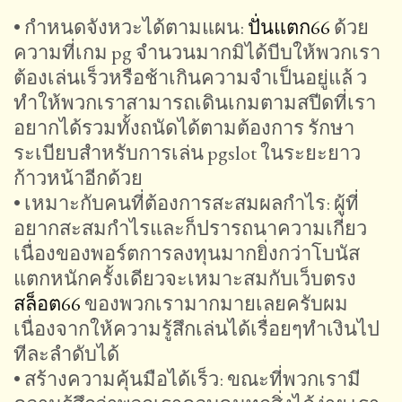
• กำหนดจังหวะได้ตามแผน:
ปั่นแตก66
ด้วย
ความที่เกม pg จำนวนมากมิได้บีบให้พวกเรา
ต้องเล่นเร็วหรือช้าเกินความจำเป็นอยู่แล้ ว
ทำให้พวกเราสามารถเดินเกมตามสปีดที่เรา
อยากได้รวมทั้งถนัดได้ตามต้องการ รักษา
ระเบียบสำหรับการเล่น pgslot ในระยะยาว
ก้าวหน้าอีกด้วย
• เหมาะกับคนที่ต้องการสะสมผลกำไร: ผู้ที่
อยากสะสมกำไรและก็ปรารถนาความเกี่ยว
เนื่องของพอร์ตการลงทุนมากยิ่งกว่าโบนัส
แตกหนักครั้งเดียวจะเหมาะสมกับเว็บตรง
สล็อต66
ของพวกเรามากมายเลยครับผม
เนื่องจากให้ความรู้สึกเล่นได้เรื่อยๆทำเงินไป
ทีละลำดับได้
• สร้างความคุ้นมือได้เร็ว: ขณะที่พวกเรามี