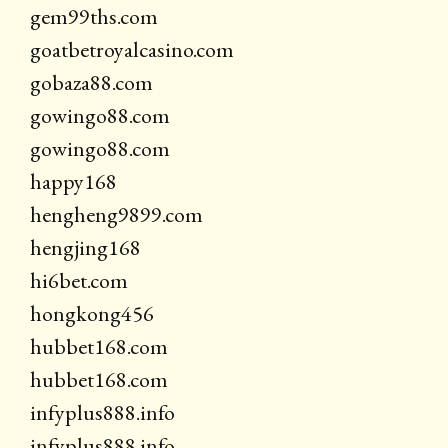
gem99ths.com
goatbetroyalcasino.com
gobaza88.com
gowingo88.com
gowingo88.com
happy168
hengheng9899.com
hengjing168
hi6bet.com
hongkong456
hubbet168.com
hubbet168.com
infyplus888.info
infyplus888.info