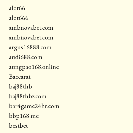
alot66
alot666
ambnovabet.com
ambnovabet.com
argus16888.com
audi688.com
aungpao168.online
Baccarat
baj88thb
baj88thbz.com
bar4game24hr.com
bbp168.me
bestbet