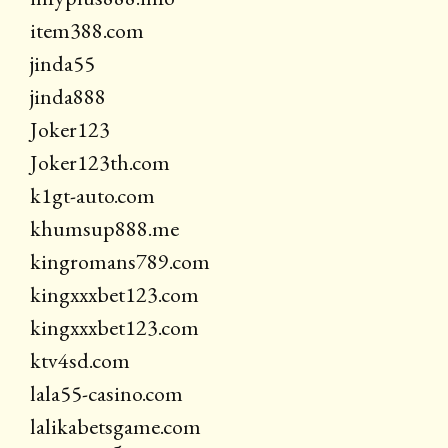
item388.com
jinda55
jinda888
Joker123
Joker123th.com
k1gt-auto.com
khumsup888.me
kingromans789.com
kingxxxbet123.com
kingxxxbet123.com
ktv4sd.com
lala55-casino.com
lalikabetsgame.com