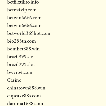
betflixtikto.info
betm4vip.com
betwin6666.com
betwin6666.com
betworld369hot.com
bio285th.com
bombet888.win
brazil999 slot
brazil999 slot
bwvip4.com
Casino
chinatown888.win
cupcake88x.com
daruma1688.com