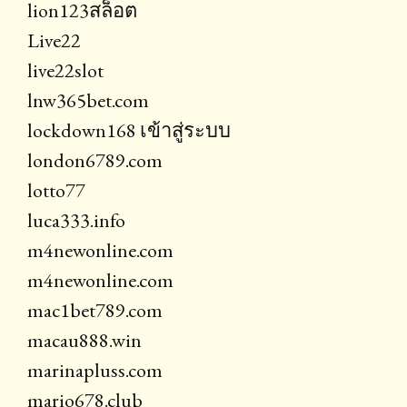
lion123สล็อต
Live22
live22slot
lnw365bet.com
lockdown168 เข้าสู่ระบบ
london6789.com
lotto77
luca333.info
m4newonline.com
m4newonline.com
mac1bet789.com
macau888.win
marinapluss.com
mario678.club