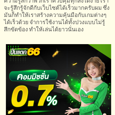
ความรู้สึกว่าพวกเราควบคุมทุกสิ่งได้ง่าย เรา
จะรู้สึกรู้จักดีกับเว็บไซต์ได้เร็วมากครับผม ซึ่ง
มันก็ทำให้เราสร้างความคุ้นมือกับเกมต่างๆ
ได้เร็วด้วย จำการใช้งานได้ทั้งปวงแบบไม่รู้
สึกขัดข้อง ทำให้เล่นได้ยาวนั่นเอง