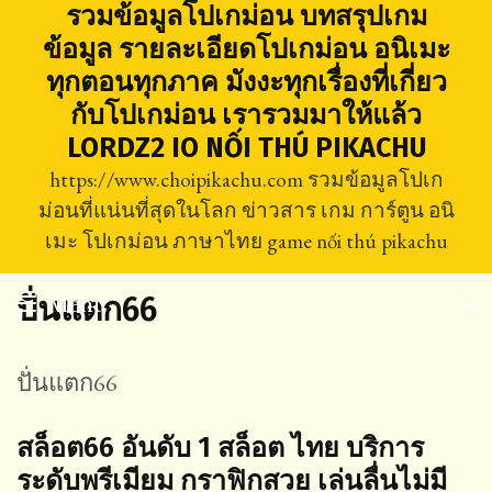
Skip
รวมข้อมูลโปเกม่อน บทสรุปเกม
to
ข้อมูล รายละเอียดโปเกม่อน อนิเมะ
content
ทุกตอนทุกภาค มังงะทุกเรื่องที่เกี่ยว
กับโปเกม่อน เรารวมมาให้แล้ว
LORDZ2 IO NỐI THÚ PIKACHU
https://www.choipikachu.com รวมข้อมูลโปเก
ม่อนที่แน่นที่สุดในโลก ข่าวสาร เกม การ์ตูน อนิ
เมะ โปเกม่อน ภาษาไทย game nối thú pikachu
ปั่นแตก66
Menu
ปั่นแตก66
สล็อต66 อันดับ 1 สล็อต ไทย บริการ
ระดับพรีเมียม กราฟิกสวย เล่นลื่นไม่มี