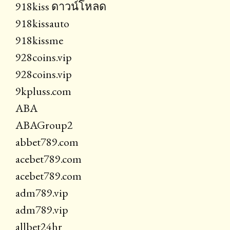
918kiss ดาวน์โหลด
918kissauto
918kissme
928coins.vip
928coins.vip
9kpluss.com
ABA
ABAGroup2
abbet789.com
acebet789.com
acebet789.com
adm789.vip
adm789.vip
allbet24hr