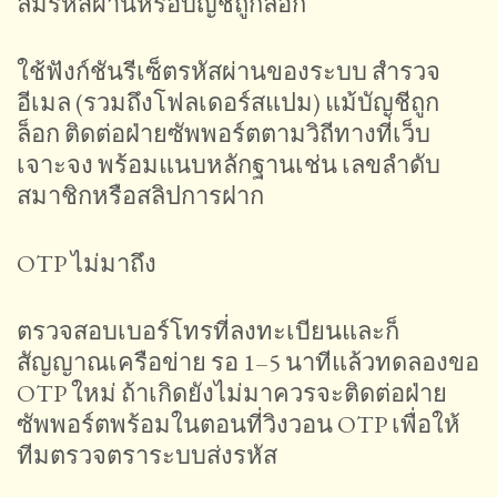
ลืมรหัสผ่านหรือบัญชีถูกล็อก
ใช้ฟังก์ชันรีเซ็ตรหัสผ่านของระบบ สำรวจ
อีเมล (รวมถึงโฟลเดอร์สแปม) แม้บัญชีถูก
ล็อก ติดต่อฝ่ายซัพพอร์ตตามวิถีทางที่เว็บ
เจาะจง พร้อมแนบหลักฐานเช่น เลขลำดับ
สมาชิกหรือสลิปการฝาก
OTP ไม่มาถึง
ตรวจสอบเบอร์โทรที่ลงทะเบียนและก็
สัญญาณเครือข่าย รอ 1–5 นาทีแล้วทดลองขอ
OTP ใหม่ ถ้าเกิดยังไม่มาควรจะติดต่อฝ่าย
ซัพพอร์ตพร้อมในตอนที่วิงวอน OTP เพื่อให้
ทีมตรวจตราระบบส่งรหัส