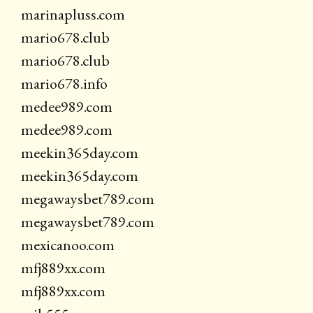
marinapluss.com
mario678.club
mario678.club
mario678.info
medee989.com
medee989.com
meekin365day.com
meekin365day.com
megawaysbet789.com
megawaysbet789.com
mexicanoo.com
mfj889xx.com
mfj889xx.com