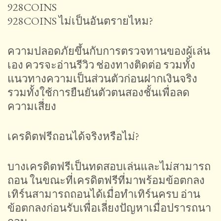
928COINS
928COINS ไม่เป็นอันตรายไหม?
ความปลอดภัยขึ้นกับการตรวจทานของผู้เล่น
เอง ควรจะอ่านรีวิว ช่องทางติดต่อ รวมทั้ง
แนวทางความเป็นส่วนตัวก่อนฝากเงินจริง
รวมทั้งใช้การยืนยันตัวตนสองชั้นเพื่อลด
ความเสี่ยง
เครดิตฟรีถอนได้จริงหรือไม่?
บางเครดิตฟรีเป็นทดสอบเล่นและไม่สามารถ
ถอน ในขณะที่เครดิตฟรีที่มาพร้อมข้อตกลง
เทิร์นสามารถถอนได้เมื่อทำเทิร์นครบ อ่าน
ข้อตกลงก่อนรับเพื่อเลี่ยงปัญหาเมื่อปรารถนา