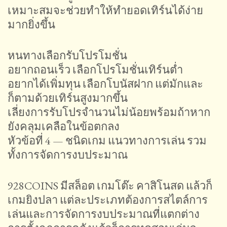
เหมาะสมจะช่วยทำให้ทำยอดเทิร์นได้ง่าย
มากยิ่งขึ้น
หนทางเลือกรับโปรโมชั่น
อยากถอนเร็ว เลือกโปรโมชั่นเทิร์นต่ำ
อยากได้เพิ่มทุน เลือกโบนัสฝาก แต่มักและ
ก็ตามด้วยเทิร์นสูงมากขึ้น
เลี่ยงการรับโปรจำนวนไม่น้อยพร้อมถ้าหาก
ยังคลุมเคลือในข้อตกลง
หัวข้อที่ 4 — ชนิดเกม แนวทางการเล่น รวม
ทั้งการจัดการงบประมาณ
928COINS มีสล็อต เกมโต๊ะ คาสิโนสด แล้วก็
เกมยิงปลา แต่ละประเภทต้องการสไตล์การ
เล่นและการจัดการงบประมาณที่แตกต่าง