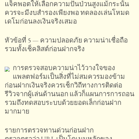
แจ็คพอตให้เลือกความปั่นป่วนสูงแม้กระนั้น
ควรจะมีงบสำรองเพียงพอ ทดลองเล่นโหมด
เดโมก่อนลงเงินจริงเสมอ
หัวข้อที่ 5 — ความปลอดภัย ความน่าเชื่อถือ
รวมทั้งเช็คลิสต์ก่อนฝากจริง
การตรวจสอบความน่าไว้วางใจของ
แพลตฟอร์มเป็นสิ่งที่ไม่สมควรมองข้าม
ก่อนฝากเงินจริงควรเช็กวิถีทางการติดต่อ
รีวิวจากผู้เล่นด้านนอก แล้วก็แผนการการถอน
รวมถึงทดสอบระบบด้วยยอดเล็กก่อนฝาก
มากมาย
รายการตรวจทานด่วนก่อนฝาก
ตรวจตราว่า URL เป็นโดเมนหลักของ