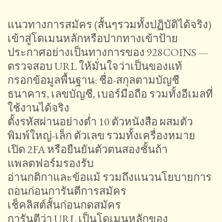
แนวทางการสมัคร (สั้นๆรวมทั้งปฏิบัติได้จริง)
เข้าสู่โดเมนหลักหรือปากทางเข้าป้าย
ประกาศอย่างเป็นทางการของ 928COINS —
ตรวจสอบ URL ให้มั่นใจว่าเป็นของแท้
กรอกข้อมูลพื้นฐาน: ชื่อ-สกุลตามบัญชี
ธนาคาร, เลขบัญชี, เบอร์มือถือ รวมทั้งอีเมลที่
ใช้งานได้จริง
ตั้งรหัสผ่านอย่างต่ำ 10 ตัวหนังสือ ผสมตัว
พิมพ์ใหญ่-เล็ก ตัวเลข รวมทั้งเครื่องหมาย
เปิด 2FA หรือยืนยันตัวตนสองชั้นถ้า
แพลตฟอร์มรองรับ
อ่านกติกาและข้อแม้ รวมถึงแนวนโยบายการ
ถอนก่อนการันตีการสมัคร
เช็คลิสต์สั้นก่อนกดสมัคร
การันตีว่า URL เป็นโดเมนหลักของ