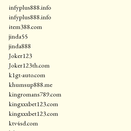
infyplus888.info
infyplus888.info
item388.com
jinda55
jinda888
Joker123
Joker123th.com
k1gt-auto.com
khumsup888.me
kingromans789.com
kingxxxbet123.com
kingxxxbet123.com
ktv4sd.com