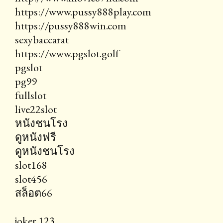
https://www.pussy888play.com
https://pussy888win.com
sexybaccarat
https://www.pgslot.golf
pgslot
pg99
fullslot
live22slot
หนังชนโรง
ดูหนังฟรี
ดูหนังชนโรง
slot168
slot456
สล็อต66
joker 123