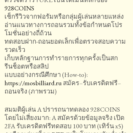
928COINS
เช็กรีวิวจากฟอรัมหรือกลุ่มผู้เล่นหลายแหล่ง
อ่านแนวทางการถอนรวมทั้งข้อกำหนดโปร
โมชั่นอย่างถี่ถ้วน
ทดสอบฝาก-ถอนยอดเล็กเพื่อตรวจสอบความ
รวดเร็ว
เก็บหลักฐานการทำรายการทุกครั้งเป็นสก
รีนช็อตหรือสลิป
แบบอย่างกรณีศึกษา (How-to):
https://mosbilliard.ru
สมัคร–รับเครดิตฟรี–
ถอนจริง (ภาพรวม)
สมมติผู้เล่น A ปรารถนาทดลอง 928COINS
โดยไม่เสี่ยงมาก: A สมัครด้วยข้อมูลจริง เปิด
2FA รับเครดิตฟรีทดสอบ 100 บาท (เทิร์น x5)