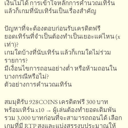
เงินไม่ได้ การเข้าใจหลักการคำนวณเทิร์น
แล้วก็เกมที่นับเทิร์นเป็นเรื่องสำคัญ
ปัญหาที่จะต้องตอบก่อนรับเครดิตฟรี
ยอดเทิร์นที่จำเป็นต้องทำเป็นเยอะแค่ไหน (x
เท่า)?
เกมใดบ้างที่นับเทิร์น แล้วก็เกมใดไม่ร่วม
รายการ?
มีเงื่อนไขการถอนอย่างต่ำ หรือห้ามถอนใน
บางกรณีหรือไม่?
ตัวอย่างการคำนวณเทิร์น
สมมุติรับ 928COINS เครดิตฟรี 300 บาท
พร้อมเทิร์น x10 → ผู้เล่นต้องทำยอดเดิมพัน
รวม 3,000 บาทก่อนที่จะสามารถถอนได้ เลือก
เกมที่มี RTP สูงและแบ่งสรรงบประมาณให้