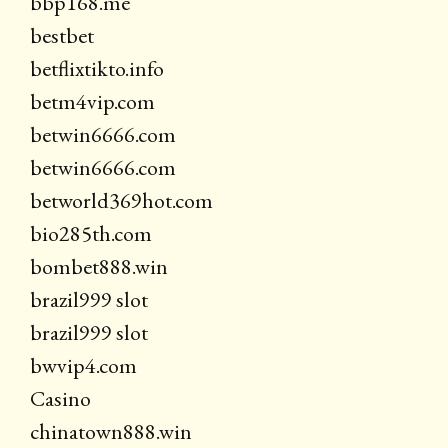
bbp168.me
bestbet
betflixtikto.info
betm4vip.com
betwin6666.com
betwin6666.com
betworld369hot.com
bio285th.com
bombet888.win
brazil999 slot
brazil999 slot
bwvip4.com
Casino
chinatown888.win