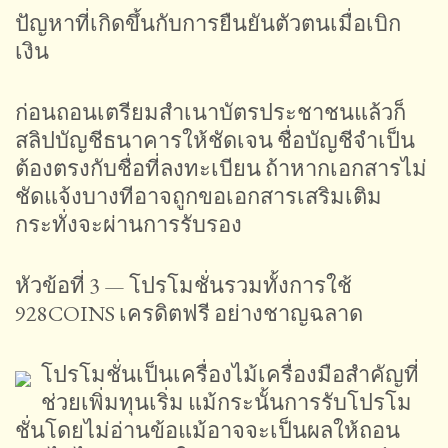
ปัญหาที่เกิดขึ้นกับการยืนยันตัวตนเมื่อเบิก
เงิน
ก่อนถอนเตรียมสำเนาบัตรประชาชนแล้วก็
สลิปบัญชีธนาคารให้ชัดเจน ชื่อบัญชีจำเป็น
ต้องตรงกับชื่อที่ลงทะเบียน ถ้าหากเอกสารไม่
ชัดแจ้งบางทีอาจถูกขอเอกสารเสริมเติม
กระทั่งจะผ่านการรับรอง
หัวข้อที่ 3 — โปรโมชั่นรวมทั้งการใช้
928COINS เครดิตฟรี อย่างชาญฉลาด
โปรโมชั่นเป็นเครื่องไม้เครื่องมือสำคัญที่
ช่วยเพิ่มทุนเริ่ม แม้กระนั้นการรับโปรโม
ชั่นโดยไม่อ่านข้อแม้อาจจะเป็นผลให้ถอน