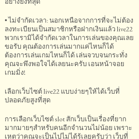
อย่างยิ่งที่สุด
• ไม่จำกัดเวลา: นอกเหนือจากการที่จะไม่ต้อง
ลงทะเบียนเป็นสมาชิกหรือฝากเงินแล้ว live22
พวกเรามิได้จำกัดเวลาในการเล่นของคุณเลย
ขอรับ คุณต้องการเล่นมากแค่ไหนก็ได้
ต้องการเล่นเกมไหนก็ได้ เล่นจวบจนกระทั่ง
คุณจะพึงพอใจได้เลยนะครับ เอนหน้าจอย
เกมมิ่ง!
เลือกเว็บไซต์ live22 แบบง่ายๆให้ได้เว็บที่
ปลอดภัยสูงที่สุด
การเลือกเว็บไซต์ slot สักเว็บเป็นเรื่องที่ยาก
มากมายๆสำหรับคนอีกจำนวนไม่น้อย เพราะ
เหตุว่าคุณจะเป็นไปไม่ได้รู้เลยครับว่า เว็บที่