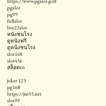
https://www.pgslot.golf
pgslot
pg99
fullslot
live22slot
หนังชนโรง
ดูหนังฟรี
ดูหนังชนโรง
slot168
slot456
สล็อต66
joker 123
pg168
https://jin55.net
slot99