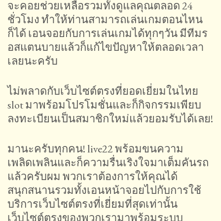
จะคอยช่วยเหลือรวมทั้งดูแลคุณตลอด 24
ชั่วโมง ทำให้ท่านสามารถเล่นเกมตอนไหน
ก็ได้ เอนจอยกับการเล่นเกมได้ทุกๆวัน มีทีมร
อสแตนบายแล้วก็แก้ไขปัญหาให้ตลอดเวลา
เลยนะครับ
ไม่พลาดกับเว็บไซต์ตรงที่ยอดเยี่ยมในไทย
slot มาพร้อมโปรโมชั่นและก็กิจกรรมเพียบ
ลงทะเบียนเป็นสมาชิกใหม่แล้วยอมรับได้เลย!
มานะครับทุกคน! live22 พร้อมขนความ
เพลิดเพลินและก็ความรื่นเริงใจมาเต็มคันรถ
แล้วครับผม พวกเราต้องการให้คุณได้
สนุกสนานรวมทั้งเอนหน้าจอยไปกับการใช้
บริการเว็บไซต์ตรงที่เยี่ยมที่สุดเท่านั้น
เว็บไซต์ตรงของพวกเรามาพร้อมระบบ