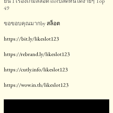
ยืน 1 เรื่องเกมสล็อต slotปลดหนี้ได้ง่ายๆ Top
49
ขอขอบคุณมากby
สล็อต
https://bit.ly/likeslot123
https://rebrand.ly/likeslot123
https://cutly.info/likeslot123
https://wow.in.th/likeslot123