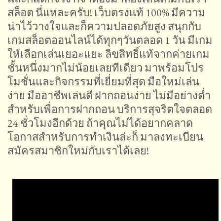
สล็อต นี่แหละครับ! เว็บตรงแท้ 100% มีความ
น่าไว้วางใจและก็ความปลอดภัยสูง สนุกกับ
เกมสล็อตออนไลน์ได้ทุกๆวันตลอด 1 วัน มีเกม
ให้เลือกเล่นเยอะแยะ ลิขสิทธิ์แท้จากค่ายเกม
ชั้นหนึ่งมากไม่น้อยเลยทีเดียว มาพร้อมโปร
โมชั่นและกิจกรรมที่เยี่ยมที่สุด มือใหม่เล่น
ง่าย มืออาชีพเล่นดี ฝากถอนง่าย ไม่มีอย่างต่ำ
สำหรับเพื่อการฝากถอน บริการสุจริตใจตลอด
24 ชั่วโมงอีกด้วย ถ้าคุณไม่ได้อยากคลาด
โอกาสสำหรับการทำเงินล่ะก็ มาลงทะเบียน
สมัครสมาชิกใหม่กับเราได้เลย!