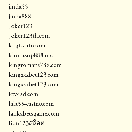
jinda55
jinda888
Joker123
Joker123th.com
k1gt-auto.com
khumsup888.me
kingromans789.com
kingxxxbet123.com
kingxxxbet123.com
ktv4sd.com
lala55-casino.com
lalikabetsgame.com
lion123สล็อต