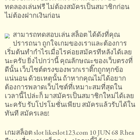
ทดลองเล่นฟรี ไม่ต้องสมัครเป็นสมาชิกก่อน
ไม่ต้องฝากเงินก่อน
สามารถทดสอบเล่น สล็อต ได้ดังที่คุณ
ปรารถนา ถูกใจเกมของเราและต้องการ
เริ่มต้นทำกำไรเมื่อไรค่อยสมัครทีหลังได้เลย
นะครับ ยิ่งไปกว่านี้ คุณลักษณะของเว็บตรงที่
ดีนั้น เว็บไซต์ตรงของพวกเราติ๊กถูกทุกข้อ
แน่นอน ด้วยเหตุนั้น ถ้าหากคุณไม่ได้อยาก
ต้องการพลาดเว็บไซต์ที่เหมาะสมที่สุดใน
เวลานี้ไปล่ะก็ มาสมัครเป็นสมาชิกใหม่ได้เลย
นะครับ รับโปรโมชั่นเพียบ สมัครแล้วรับได้ใน
ทันที สมัครเลย!
เกมสล็อต slot likeslot123.com 10 JUN 68 Rhea