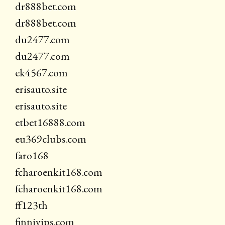
dr888bet.com
dr888bet.com
du2477.com
du2477.com
ek4567.com
erisauto.site
erisauto.site
etbet16888.com
eu369clubs.com
faro168
fcharoenkit168.com
fcharoenkit168.com
ff123th
finnivips.com