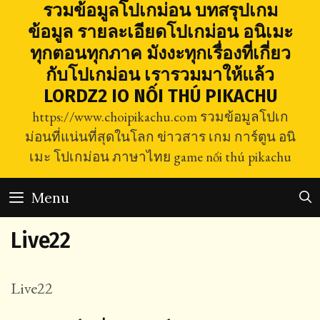
Skip
รวมข้อมูลโปเกม่อน บทสรุปเกม
to
ข้อมูล รายละเอียดโปเกม่อน อนิเมะ
content
ทุกตอนทุกภาค มังงะทุกเรื่องที่เกี่ยว
กับโปเกม่อน เรารวมมาให้แล้ว
LORDZ2 IO NỐI THÚ PIKACHU
https://www.choipikachu.com รวมข้อมูลโปเก
ม่อนที่แน่นที่สุดในโลก ข่าวสาร เกม การ์ตูน อนิ
เมะ โปเกม่อน ภาษาไทย game nối thú pikachu
Menu
Live22
Live22