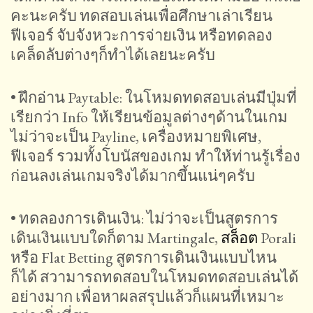
คะนะครับ ทดสอบเล่นเพื่อศึกษาเล่าเรียน
ฟีเจอร์ จับจังหวะการจ่ายเงิน หรือทดลอง
เคล็ดลับต่างๆก็ทำได้เลยนะครับ
• ฝึกอ่าน Paytable: ในโหมดทดสอบเล่นมีปุ่มที่
เรียกว่า Info ให้เรียนข้อมูลต่างๆด้านในเกม
ไม่ว่าจะเป็น Payline, เครื่องหมายพิเศษ,
ฟีเจอร์ รวมทั้งโบนัสของเกม ทำให้ท่านรู้เรื่อง
ก่อนลงเล่นเกมจริงได้มากขึ้นแน่ๆครับ
• ทดลองการเดินเงิน: ไม่ว่าจะเป็นสูตรการ
เดินเงินแบบใดก็ตาม Martingale,
สล็อต
Porali
หรือ Flat Betting สูตรการเดินเงินแบบไหน
ก็ได้ สวามารถทดสอบในโหมดทดสอบเล่นได้
อย่างมาก เพื่อหาผลสรุปแล้วก็แผนที่เหมาะ