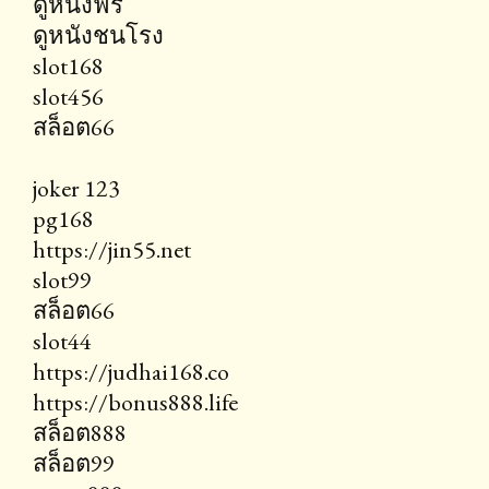
ดูหนังฟรี
ดูหนังชนโรง
slot168
slot456
สล็อต66
joker 123
pg168
https://jin55.net
slot99
สล็อต66
slot44
https://judhai168.co
https://bonus888.life
สล็อต888
สล็อต99