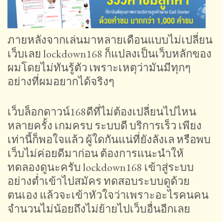
ภายหลังจากเล่นมาหลายเดือนแบบไม่เปลี่ยน
เว็บเลย lockdown168 ก็แปลงเป็นเว็บหลักของ
ผมโดยไม่ทันรู้ตัว เพราะเหตุว่ามันมีทุกๆ
อย่างที่ผมอยากได้จริงๆ
เว็บล็อกดาวน์168ดีที่ไม่ต้องเปลี่ยนไปไหน
หลายครั้ง เกมครบ ระบบดี บริการเร็ว เพียง
เท่านี้ก็พอใจแล้ว ผู้ใดกันแน่ที่ยังลังเล หรือพบ
เว็บไม่ค่อยดีมาก่อน ต้องการแนะนำให้
ทดลองดูนะครับ lockdown168 เข้าสู่ระบบ
อย่างต่ำเข้าไปสมัคร ทดสอบระบบดูด้วย
ตนเอง แล้วจะเข้าหัวใจว่าเพราะอะไรคนคน
จำนวนไม่น้อยถึงไม่ย้ายไปเว็บอื่นอีกเลย