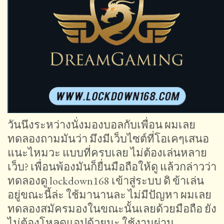
วันนึงระหว่างนั่งมองบอลกับเพื่อน ผมเลย
ทดลองถามมันว่า มึงมีเว็บไซต์ที่โอเคๆเสนอ
แนะไหมวะ แบบที่ครบเลย ไม่ต้องเล่นหลาย
เว็บ? เพื่อนพ้องมันก็ยื่นมือถือให้ดู แล้วกล่าวว่า
ทดลองดู lockdown168 เข้าสู่ระบบ ดิ ข้าเล่น
อยู่ขณะนี้ล่ะ ใช้มานานละ ไม่มีปัญหา ผมเลย
ทดลองสมัครมองในขณะนั้นเลยด้วยมือถือ ยัง
ไม่ต้องโหลดแอปด้วยนะ ใช้งานผ่าน