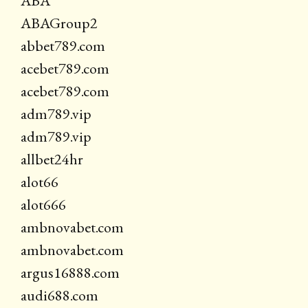
ABA
ABAGroup2
abbet789.com
acebet789.com
acebet789.com
adm789.vip
adm789.vip
allbet24hr
alot66
alot666
ambnovabet.com
ambnovabet.com
argus16888.com
audi688.com