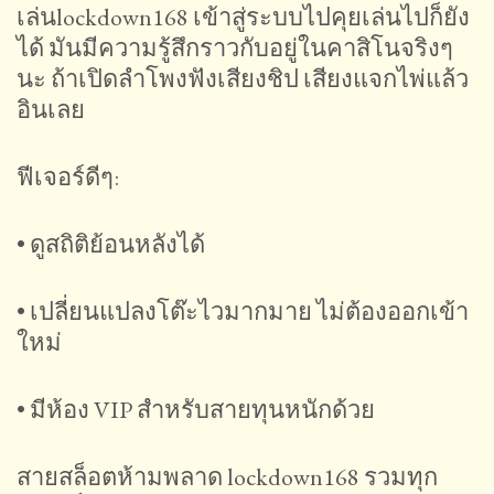
เล่นlockdown168 เข้าสู่ระบบไปคุยเล่นไปก็ยัง
ได้ มันมีความรู้สึกราวกับอยู่ในคาสิโนจริงๆ
นะ ถ้าเปิดลำโพงฟังเสียงชิป เสียงแจกไพ่แล้ว
อินเลย
ฟีเจอร์ดีๆ:
• ดูสถิติย้อนหลังได้
• เปลี่ยนแปลงโต๊ะไวมากมาย ไม่ต้องออกเข้า
ใหม่
• มีห้อง VIP สำหรับสายทุนหนักด้วย
สายสล็อตห้ามพลาด lockdown168 รวมทุก