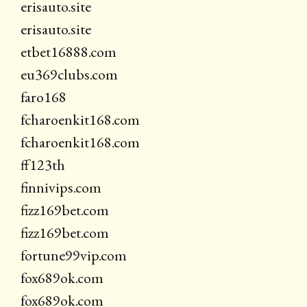
erisauto.site
erisauto.site
etbet16888.com
eu369clubs.com
faro168
fcharoenkit168.com
fcharoenkit168.com
ff123th
finnivips.com
fizz169bet.com
fizz169bet.com
fortune99vip.com
fox689ok.com
fox689ok.com