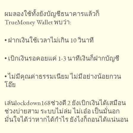
ผมลองใช้ทั้งยังบัญชีธนาคารแล้วก็
TrueMoney Wallet พบว่า:
• ฝากเงินใช้เวลาไม่เกิน 10 วินาที
• เบิกเงินรอคอยแค่ 1-3 นาทีเงินก็ฝากบัญชี
• ไม่มีคุณค่าธรรมเนียม ไม่มีอย่างน้อยกวน
โอ๊ย
เล่นlockdown168ช่วงตี 2 ยังเบิกเงินได้เสมือน
ช่วงบ่ายสาม ระบบไม่ล่ม ไม่เอ๋อ เป็นมั่นอก
มั่นใจได้ว่าหากได้กำไร ยังไงก็ถอนได้แน่นอน