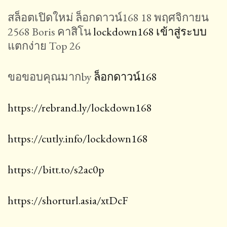
สล็อตเปิดใหม่ ล็อกดาวน์168 18 พฤศจิกายน
2568 Boris คาสิโน
lockdown168 เข้าสู่ระบบ
แตกง่าย Top 26
ขอขอบคุณมากby
ล็อกดาวน์168
https://rebrand.ly/lockdown168
https://cutly.info/lockdown168
https://bitt.to/s2ac0p
https://shorturl.asia/xtDcF