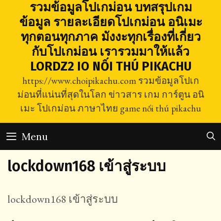
Skip
รวมข้อมูลโปเกม่อน บทสรุปเกม
to
ข้อมูล รายละเอียดโปเกม่อน อนิเมะ
content
ทุกตอนทุกภาค มังงะทุกเรื่องที่เกี่ยว
กับโปเกม่อน เรารวมมาให้แล้ว
LORDZ2 IO NỐI THÚ PIKACHU
https://www.choipikachu.com รวมข้อมูลโปเก
ม่อนที่แน่นที่สุดในโลก ข่าวสาร เกม การ์ตูน อนิ
เมะ โปเกม่อน ภาษาไทย game nối thú pikachu
Menu
lockdown168 เข้าสู่ระบบ
lockdown168 เข้าสู่ระบบ