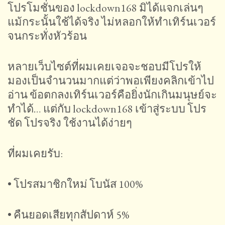
โปรโมชั่นของ lockdown168 มิได้แจกเล่นๆ
แม้กระนั้นใช้ได้จริง ไม่หลอกให้ทำเทิร์นเวอร์
จนกระทั่งหัวร้อน
หลายเว็บไซต์ที่ผมเคยเจอจะชอบมีโปรให้
มองเป็นจำนวนมากแต่ว่าพอเพียงคลิกเข้าไป
อ่าน ข้อตกลงเทิร์นเวอร์คือยิ่งนักเกินมนุษย์จะ
ทำได้… แต่กับ lockdown168 เข้าสู่ระบบ โปร
ชัด โปรจริง ใช้งานได้ง่ายๆ
ที่ผมเคยรับ:
• โปรสมาชิกใหม่ โบนัส 100%
• คืนยอดเสียทุกสัปดาห์ 5%