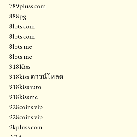
789pluss.com
888pg
8lots.com
8lots.com
8lots.me
8lots.me
918Kiss
918kiss ดาวน์โหลด
918kissauto
918kissme
928coins.vip
928coins.vip
9kpluss.com