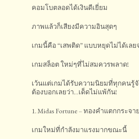
คอมโบตลอดได้เงินดีเยี่ยม
ภาพแล้วก็เสียงมีความอินสุดๆ
เกมนี้คือ “เสพติด” แบบหยุดไม่ได้เลย
เกมสล็อต ใหม่ๆที่ไม่สมควรพลาด!
เว้นแต่เกมได้รับความนิยมที่ทุกคนรู้จั
ต้องบอกเลยว่า…เด็ดไม่แพ้กัน!
1. Midas Fortune – ทองคำแตกกระจา
เกมใหม่ที่กำลังมาแรงมากขณะนี้