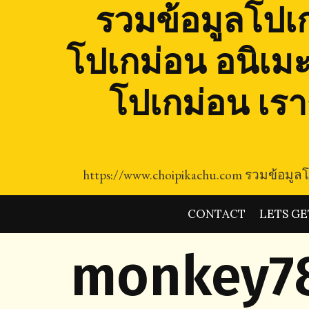
Skip
รวมข้อมูลโปเก
to
content
โปเกม่อน อนิเมะท
โปเกม่อน เร
https://www.choipikachu.com รวมข้อมูลโ
CONTACT
LETS GE
monkey7