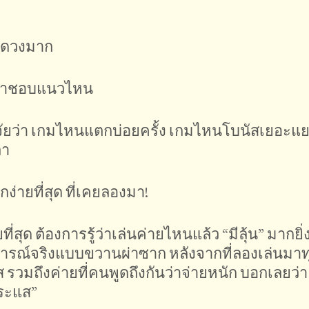
่งดวงมาก
้ ว่าชอบแนวไหน
ิจัยว่า เกมไหนแตกบ่อยครั้ง เกมไหนโบนัสเยอะแ
ลา
ง่ายที่สุด ที่เคยลองมา!
่สุด ต้องการรู้ว่าเล่นค่ายไหนแล้ว “มีลุ้น” มากยิ่
การณ์จริงแบบขวานผ่าซาก หลังจากที่ลองเล่นมาท
แส รวมถึงค่ายที่คนพูดถึงกันว่าจ่ายหนัก บอกเลยว่า
ระแส”