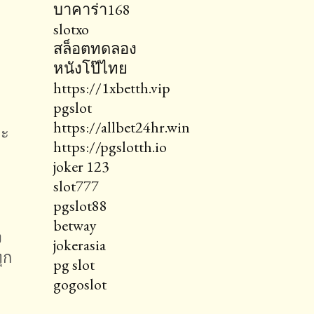
บาคาร่า168
slotxo
สล็อตทดลอง
หนังโป๊ไทย
https://1xbetth.vip
pgslot
https://allbet24hr.win
ยะ
https://pgslotth.io
joker 123
slot777
pgslot88
betway
ง
jokerasia
ุก
pg slot
gogoslot