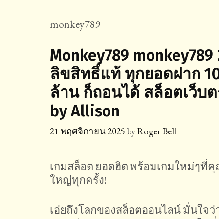
monkey789
Monkey789 monkey789 2
ลิขสิทธิ์แท้ ทุกยอดฝาก 1
ล้าน ก็ถอนได้ สล็อตเว็
by Allison
21 พฤศจิกายน 2025
by
Roger Bell
เกมสล็อต ยอดฮิต พร้อมเกมใหม่ๆที่ค
ใหญ่ทุกครั้ง!
เอ่ยถึงโลกของสล็อตออนไลน์ มั่นใจว่า