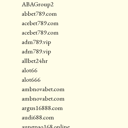
ABAGroup2
abbet789.com
acebet789.com
acebet789.com
adm789.vip
adm789.vip
allbet24hr
alot66
alot666
ambnovabet.com
ambnovabet.com
argus16888.com
audi688.com
aungpao168.online