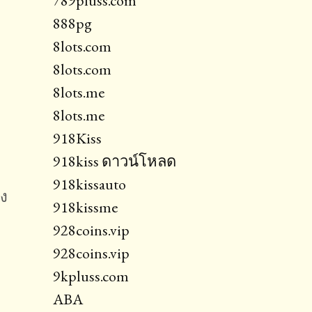
789pluss.com
888pg
8lots.com
8lots.com
8lots.me
8lots.me
918Kiss
918kiss ดาวน์โหลด
918kissauto
อง
918kissme
928coins.vip
928coins.vip
9kpluss.com
ABA