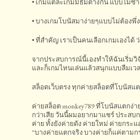
• เกมแต่ละเกมมีธีมต่างกัน แบบไม่ซ้ำ
• บางเกมโบนัสมาง่ายๆแบบไม่ต้องพึ
• ที่สำคัญ เราเป็นคนเลือกเกมเองได
จากประสบการณ์นี้เองทำให้ฉันเริ่มว
และก็เกมไหนเล่นแล้วสนุกแบบลืมเว
สล็อตเว็บตรง ทุกค่ายสล็อตที่โบนัสแตก
ค่ายสล็อต monkey789 ที่โบนัสแตกง่ายที
กว่าเสีย วันนี้ผมอยากมาแชร์ ประสบ
ค่าย ทั้งยังค่ายดัง ค่ายใหม่ ค่ายกระ
“บางค่ายแตกจริง บางค่ายก็แค่ตามก