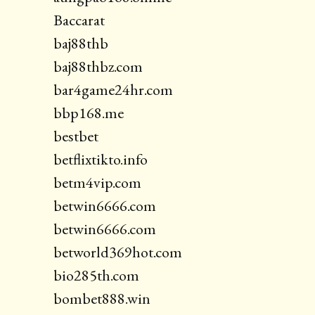
Baccarat
baj88thb
baj88thbz.com
bar4game24hr.com
bbp168.me
bestbet
betflixtikto.info
betm4vip.com
betwin6666.com
betwin6666.com
betworld369hot.com
bio285th.com
bombet888.win