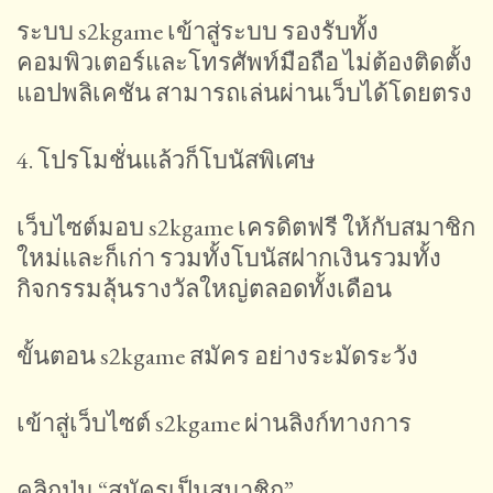
ระบบ s2kgame เข้าสู่ระบบ รองรับทั้ง
คอมพิวเตอร์และโทรศัพท์มือถือ ไม่ต้องติดตั้ง
แอปพลิเคชัน สามารถเล่นผ่านเว็บได้โดยตรง
4. โปรโมชั่นแล้วก็โบนัสพิเศษ
เว็บไซต์มอบ s2kgame เครดิตฟรี ให้กับสมาชิก
ใหม่และก็เก่า รวมทั้งโบนัสฝากเงินรวมทั้ง
กิจกรรมลุ้นรางวัลใหญ่ตลอดทั้งเดือน
ขั้นตอน s2kgame สมัคร อย่างระมัดระวัง
เข้าสู่เว็บไซต์ s2kgame ผ่านลิงก์ทางการ
คลิกปุ่ม “สมัครเป็นสมาชิก”