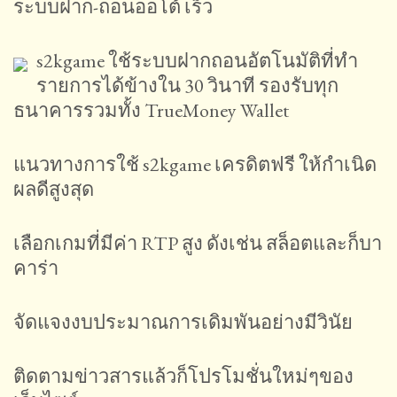
ระบบฝาก-ถอนออโต้ เร็ว
s2kgame ใช้ระบบฝากถอนอัตโนมัติที่ทำ
รายการได้ข้างใน 30 วินาที รองรับทุก
ธนาคารรวมทั้ง TrueMoney Wallet
แนวทางการใช้ s2kgame เครดิตฟรี ให้กำเนิด
ผลดีสูงสุด
เลือกเกมที่มีค่า RTP สูง ดังเช่น สล็อตและก็บา
คาร่า
จัดแจงงบประมาณการเดิมพันอย่างมีวินัย
ติดตามข่าวสารแล้วก็โปรโมชั่นใหม่ๆของ