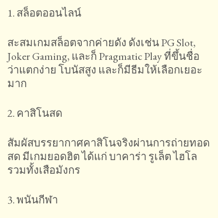
1. สล็อตออนไลน์
สะสมเกมสล็อตจากค่ายดัง ดังเช่น PG Slot,
Joker Gaming, และก็ Pragmatic Play ที่ขึ้นชื่อ
ว่าแตกง่าย โบนัสสูง และก็มีธีมให้เลือกเยอะ
มาก
2. คาสิโนสด
สัมผัสบรรยากาศคาสิโนจริงผ่านการถ่ายทอด
สด มีเกมยอดฮิต ได้แก่ บาคาร่า รูเล็ต ไฮโล
รวมทั้งเสือมังกร
3. พนันกีฬา