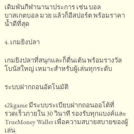
เดิมพันกีฬานานาประการ เช่น บอล
บาสเกตบอล มวย แล้วก็อีสปอร์ต พร้อมราคา
น้ำดีที่สุด
4. เกมยิงปลา
เกมยิงปลาที่สนุกและก็ตื่นเต้น พร้อมรางวัล
โบนัสใหญ่ เหมาะสำหรับผู้เล่นทุกระดับ
ระบบฝากถอนอัตโนมัติ
s2kgame มีระบบระเบียบฝากถอนออโต้ที่
รวดเร็วภายใน 30 วินาที รองรับทุกแบงค์และ
TrueMoney Wallet เพื่อความสบายสบายของผู้
เล่น