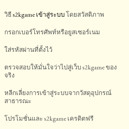
วิธี
s2kgame เข้าสู่ระบบ
โดยสวัสดิภาพ
กรอกเบอร์โทรศัพท์หรือยูสเซอร์เนม
ใส่รหัสผ่านที่ตั้งไว้
ตรวจสอบให้มั่นใจว่าไปสู่เว็บ s2kgame ของ
จริง
หลีกเลี่ยงการเข้าสู่ระบบจากวัสดุอุปกรณ์
สาธารณะ
โปรโมชั่นและ s2kgame เครดิตฟรี