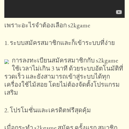
เพราะอะไรจำต้องเลือก s2kgame
1. ระบบสมัครสมาชิกและก็เข้าระบบที่ง่าย
การลงทะเบียนสมัครสมาชิกกับ s2kgame
ใช้เวลาไม่เกิน 3 นาที ด้วยระบบอัตโนมัติที่
รวดเร็ว และยังสามารถเข้าสู่ระบบได้ทุก
เครื่องใช้ไม้สอย โดยไม่ต้องจัดตั้งโปรแกรม
เสริม
2. โปรโมชั่นและเครดิตฟรีสุดคุ้ม
เมื่อกระทำ s2kgame สมัคร ครั้งแรก สมาชิก