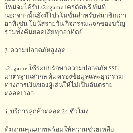
ใหม่จะได้รับ s2kgame เครดิตฟรี ทันที
นอกจากนั้นยังมีโปรโมชั่นสำหรับสมาชิกเก่า
อาทิเช่น โบนัสรายวัน กิจกรรมแจกของขวัญ
รวมทั้งคืนยอดเสียทุกอาทิตย์
3. ความปลอดภัยสูงสุด
s2kgame ใช้ระบบรักษาความปลอดภัย SSL
มาตรฐานสากล คุ้มครองข้อมูลและธุรกรรม
ทางการเงินของผู้เล่นให้ไม่เป็นอันตราย
ตลอดเวลา
4. บริการลูกค้าตลอด 24 ชั่วโมง
ทีมงานคุณภาพพร้อมให้ความช่วยเหลือ