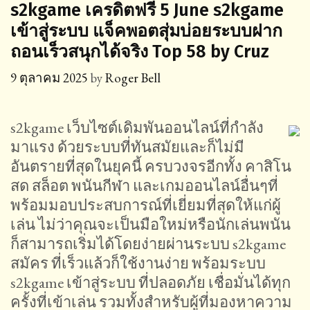
s2kgame เครดิตฟรี 5 June s2kgame
เข้าสู่ระบบ แจ็คพอตสุ่มบ่อยระบบฝาก
ถอนเร็วสนุกได้จริง Top 58 by Cruz
9 ตุลาคม 2025
by
Roger Bell
s2kgame เว็บไซต์เดิมพันออนไลน์ที่กำลัง
มาแรง ด้วยระบบที่ทันสมัยและก็ไม่มี
อันตรายที่สุดในยุคนี้ ครบวงจรอีกทั้ง คาสิโน
สด สล็อต พนันกีฬา และเกมออนไลน์อื่นๆที่
พร้อมมอบประสบการณ์ที่เยี่ยมที่สุดให้แก่ผู้
เล่น ไม่ว่าคุณจะเป็นมือใหม่หรือนักเล่นพนัน
ก็สามารถเริ่มได้โดยง่ายผ่านระบบ s2kgame
สมัคร ที่เร็วแล้วก็ใช้งานง่าย พร้อมระบบ
s2kgame เข้าสู่ระบบ ที่ปลอดภัย เชื่อมั่นได้ทุก
ครั้งที่เข้าเล่น รวมทั้งสำหรับผู้ที่มองหาความ