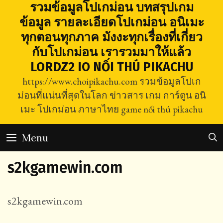
Skip
รวมข้อมูลโปเกม่อน บทสรุปเกม
to
ข้อมูล รายละเอียดโปเกม่อน อนิเมะ
content
ทุกตอนทุกภาค มังงะทุกเรื่องที่เกี่ยว
กับโปเกม่อน เรารวมมาให้แล้ว
LORDZ2 IO NỐI THÚ PIKACHU
https://www.choipikachu.com รวมข้อมูลโปเก
ม่อนที่แน่นที่สุดในโลก ข่าวสาร เกม การ์ตูน อนิ
เมะ โปเกม่อน ภาษาไทย game nối thú pikachu
Menu
s2kgamewin.com
s2kgamewin.com