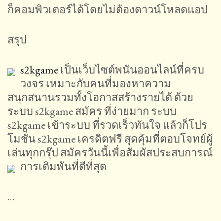
ก็คอมพิวเตอร์ได้โดยไม่ต้องดาวน์โหลดแอป
สรุป
s2kgame
เป็นเว็บไซต์พนันออนไลน์ที่ครบ
วงจร เหมาะกับคนที่มองหาความ
สนุกสนานรวมทั้งโอกาสสร้างรายได้ ด้วย
ระบบ s2kgame สมัคร ที่ง่ายมาก ระบบ
s2kgame เข้าระบบ ที่รวดเร็วทันใจ แล้วก็โปร
โมชั่น s2kgame เครดิตฟรี สุดคุ้มที่ตอบโจทย์ผู้
เล่นทุกกรุ๊ป สมัครวันนี้เพื่อสัมผัสประสบการณ์
การเดิมพันที่ดีที่สุด
…