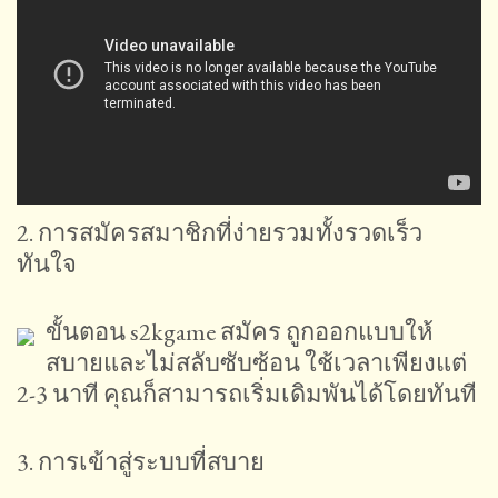
2. การสมัครสมาชิกที่ง่ายรวมทั้งรวดเร็ว
ทันใจ
ขั้นตอน s2kgame สมัคร ถูกออกแบบให้
สบายและไม่สลับซับซ้อน ใช้เวลาเพียงแต่
2-3 นาที คุณก็สามารถเริ่มเดิมพันได้โดยทันที
3. การเข้าสู่ระบบที่สบาย