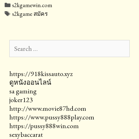
Categories
s2kgamewin.com
Tags
s2kgame สมัคร
Search
for:
https://918kissauto.xyz
ดูหนังออนไลน์
sa gaming
joker123
http://www.movie87hd.com
https://www.pussy888play.com
https://pussy888win.com
sexybaccarat