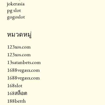
jokerasia
pg slot
gogoslot
หมวดหมู่
123xos.com
123xos.com
13satanbets.com
1688vegasx.com
1688vegasx.com
168slot
168สล็อต
188betth