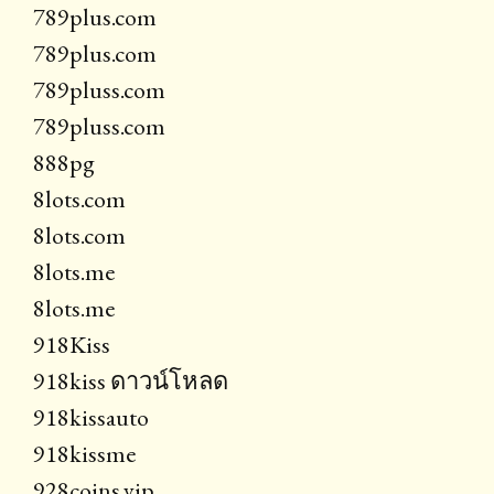
789plus.com
789plus.com
789pluss.com
789pluss.com
888pg
8lots.com
8lots.com
8lots.me
8lots.me
918Kiss
918kiss ดาวน์โหลด
918kissauto
918kissme
928coins.vip