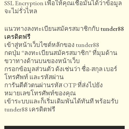
SSL Encryption เพื่อให้คุณเชื่อมั่นได้ว่าข้อมูล
จะไม่รั่วไหล
แนวทางลงทะเบียนสมัครสมาชิกกับ
tunder88
เครดิตฟรี
เข้าสู่หน้าเว็บไซต์หลักของ tunder88
กดปุ่ม “ลงทะเบียนสมัครสมาชิก” ที่มุมด้าน
ขวาทางด้านบนของหน้าเว็บ
กรอกข้อมูลส่วนตัว ดังเช่นว่า ชื่อ-สกุล เบอร์
โทรศัพท์ และรหัสผ่าน
การันตีตัวตนผ่านรหัส OTP ที่ส่งไปยัง
หมายเลขโทรศัพท์ของคุณ
เข้าระบบและก็เริ่มเดิมพันได้ทันที พร้อมรับ
tunder88 เครดิตฟรี