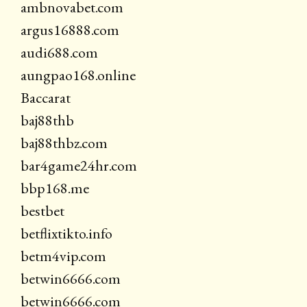
ambnovabet.com
argus16888.com
audi688.com
aungpao168.online
Baccarat
baj88thb
baj88thbz.com
bar4game24hr.com
bbp168.me
bestbet
betflixtikto.info
betm4vip.com
betwin6666.com
betwin6666.com