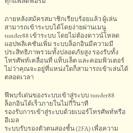
ทุกแพลตฟอร์ม
ภายหลังสมัครสมาชิกเรียบร้อยแล้ว ผู้เล่น
สามารถเข้าระบบได้โดยง่ายผ่านเมนู
tunder88 เข้าระบบ โดยไม่ต้องดาวน์โหลด
แอปพลิเคชันเพิ่ม ระบบล็อกอินมีความมี
ประสิทธิภาพรวมทั้งปลอดภัยสูง รองรับทั้ง
โทรศัพท์เคลื่อนที่ แท็บเล็ต และคอมพิวเตอร์
ไม่ว่าคุณจะอยู่ที่แหน่งใดก็สามารถเข้าเล่นได้
ตลอดเวลา
ฟีพบร์เด่นของระบบเข้าสู่ระบบ tunder88
ล็อกอินได้เร็วภายในไม่กี่วินาที
รองรับการเข้าสู่ระบบด้วยเบอร์โทรศัพท์หรือ
อีเมล
ระบบรับรองตัวตนสองชั้น (2FA) เพื่อความ