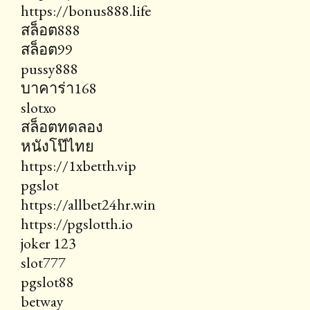
https://bonus888.life
สล็อต888
สล็อต99
pussy888
บาคาร่า168
slotxo
สล็อตทดลอง
หนังโป๊ไทย
https://1xbetth.vip
pgslot
https://allbet24hr.win
https://pgslotth.io
joker 123
slot777
pgslot88
betway