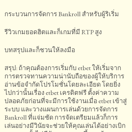
กระบวนการจัดการ Bankroll สำหรับผู้ริเริ่ม
รีวิวเกมยอดฮิตและก็เกมที่มี RTP สูง
บทสรุปและก็ชวนให้ลงมือ
สรุป: ถ้าคุณต้องการเริ่มกับ etbet ให้เริ่มจาก
การตรวจทานความน่านับถือของผู้ให้บริการ
อ่านข้อจำกัดโปรโมชั่นโดยละเอียด โดยยิ่ง
ไปกว่านั้นเรื่อง etbet เครดิตฟรี ตั้งค่าความ
ปลอดภัยก่อนที่จะมีการใช้งานเมื่อ etbet เข้าสู่
ระบบ และวางแผนการเล่นด้วยการจัดการ
Bankroll ที่แจ่มชัด การจัดเตรียมแล้วก็การ
เล่นอย่างมีวินัยจะช่วยให้คุณเล่นได้อย่างเบิก