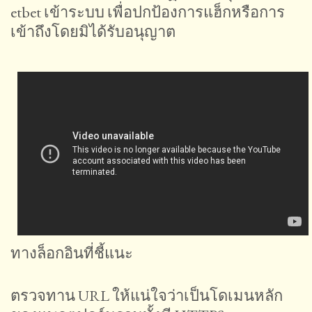
etbet เข้าระบบ เพื่อปกป้องการแฮ็กหรือการ
เข้าถึงโดยมิได้รับอนุญาต
ทางล็อกอินที่ชี้แนะ
ตรวจทาน URL ให้แน่ใจว่าเป็นโดเมนหลัก