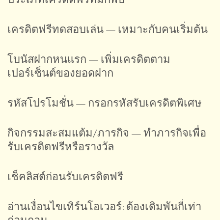
เครดิตฟรีทดสอบเล่น — เหมาะกับคนเริ่มต้น
โบนัสฝากหนแรก — เพิ่มเครดิตตาม
เปอร์เซ็นต์ของยอดฝาก
รหัสโปรโมชั่น — กรอกรหัสรับเครดิตพิเศษ
กิจกรรมสะสมแต้ม/ภารกิจ — ทำภารกิจเพื่อ
รับเครดิตฟรีหรือรางวัล
เช็คลิสต์ก่อนรับเครดิตฟรี
อ่านเงื่อนไขเทิร์นโอเวอร์: ต้องเดิมพันกี่เท่า