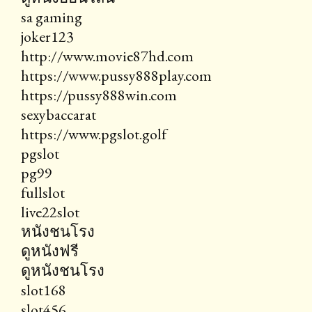
sa gaming
joker123
http://www.movie87hd.com
https://www.pussy888play.com
https://pussy888win.com
sexybaccarat
https://www.pgslot.golf
pgslot
pg99
fullslot
live22slot
หนังชนโรง
ดูหนังฟรี
ดูหนังชนโรง
slot168
slot456