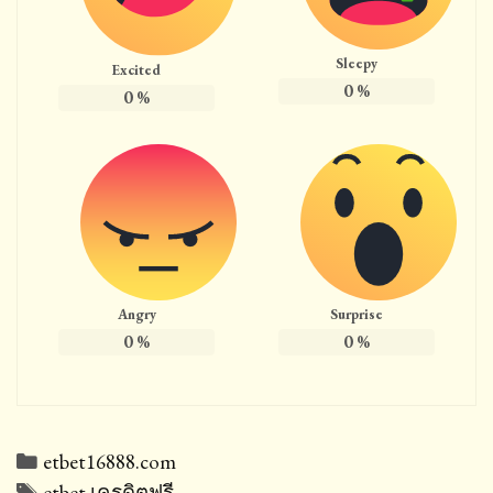
Sleepy
Excited
0
%
0
%
Angry
Surprise
0
%
0
%
Categories
etbet16888.com
Tags
etbet เครดิตฟรี