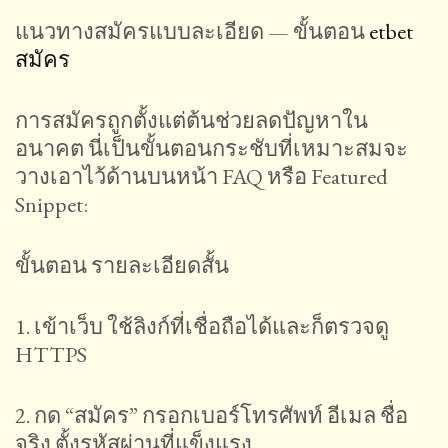
แนวทางสมัครแบบละเอียด — ขั้นตอน
etbet
สมัคร
การสมัครถูกตั้งแต่ต้นช่วยลดปัญหาใน
อนาคต นี่เป็นขั้นตอนกระชับที่เหมาะสมจะ
วางเอาไว้ด้านบนหน้า FAQ หรือ Featured
Snippet:
ขั้นตอน รายละเอียดสั้น
1. เข้าเว็บ ใช้ลิงก์ที่เชื่อถือได้และก็ตรวจดู
HTTPS
2. กด “สมัคร” กรอกเบอร์โทรศัพท์ อีเมล ชื่อ
จริง ตั้งรหัสผ่านที่แข็งแรง