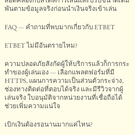
สอดคล้องกับสไตล์การเล่นและปรับขนาดเดิม
พันตามข้อมูลจริงก่อนนำเงินจริงเข้าเล่น
FAQ — คำถามที่พบมากเกี่ยวกับ ETBET
ETBET ไม่มีอันตรายไหม?
ความปลอดภัยสังกัดผู้ให้บริการแล้วก็การกระ
ทำของผู้เล่นเอง — เลือกแพลตฟอร์มที่มี
HTTPS, แผนการความเป็นส่วนตัวกระจ่าง,
ช่องทางติดต่อที่ตอบได้จริง และมีรีวิวจากผู้
เล่นจริง ใบอนุมัติจากหน่วยงานที่เชื่อถือได้
ช่วยเพิ่มความแน่ใจ
เบิกเงินต้องรอนานมากแค่ไหน?