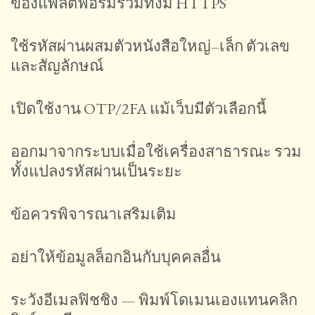
ของแพลตฟอร์มรวมทั้งมี HTTPS
ใช้รหัสผ่านผสมตัวหนังสือใหญ่–เล็ก ตัวเลข
และสัญลักษณ์
เปิดใช้งาน OTP/2FA แม้เว็บมีตัวเลือกนี้
ออกมาจากระบบเมื่อใช้เครื่องสาธารณะ รวม
ทั้งแปลงรหัสผ่านเป็นระยะ
ข้อควรพิจารณาเสริมเติม
อย่าให้ข้อมูลล็อกอินกับบุคคลอื่น
ระวังอีเมลฟิชชิง — พิมพ์โดเมนเองแทนคลิก