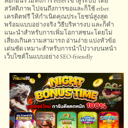
ล็อกอินรวมทั้งการ etbet เข้าสู่ระบบ โดย
สวัสดิภาพ ไปจนถึงการขอและก็ใช้ etbet
เครดิตฟรี ให้กำเนิดคุณประโยชน์สูงสุด
พร้อมแบบอย่างจริง วิธีบริหารงบ และก็คำ
แนะนำสำหรับการเพิ่มโอกาสชนะโดยไม่
เสี่ยงเกินความสามารถ อ่านง่าย แบ่งหัวข้อ
เด่นชัด เหมาะสำหรับการนำไปวางบนหน้า
เว็บไซต์ในแบบอย่าง SEO-friendly