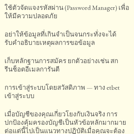
ใช้ตัวจัดแจงรหัสผ่าน (Password Manager) เพื่อ
ให้มีความปลอดภัย
อย่าให้ข้อมูลที่เกินจำเป็นจนกระทั่งจะได้
รับคำอธิบายเหตุผลการขอข้อมูล
เก็บหลักฐานการสมัคร ยกตัวอย่างเช่น สก
รีนช็อตอีเมลการันตี
การเข้าสู่ระบบโดยสวัสดิภาพ — ทาง etbet
เข้าสู่ระบบ
เมื่อบัญชีของคุณเกี่ยวโยงกับเงินจริง การ
ปกป้องคุ้มครองบัญชีเป็นหัวข้อหลักมากมาย
ต่อแต่นี้ไปเป็นแนวทางปฏิบัติเมื่อคุณจะต้อง