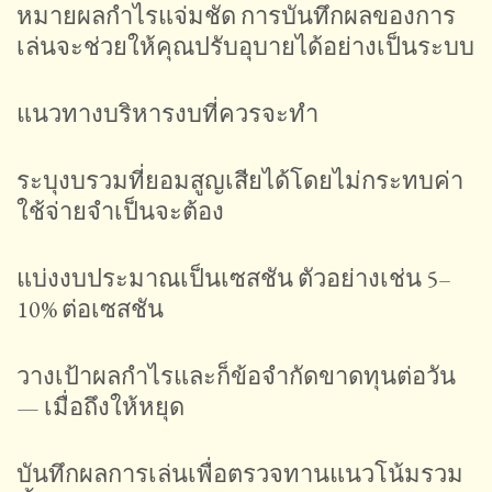
หมายผลกำไรแจ่มชัด การบันทึกผลของการ
เล่นจะช่วยให้คุณปรับอุบายได้อย่างเป็นระบบ
แนวทางบริหารงบที่ควรจะทำ
ระบุงบรวมที่ยอมสูญเสียได้โดยไม่กระทบค่า
ใช้จ่ายจำเป็นจะต้อง
แบ่งงบประมาณเป็นเซสชัน ตัวอย่างเช่น 5–
10% ต่อเซสชัน
วางเป้าผลกำไรและก็ข้อจำกัดขาดทุนต่อวัน
— เมื่อถึงให้หยุด
บันทึกผลการเล่นเพื่อตรวจทานแนวโน้มรวม