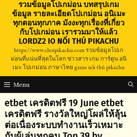
Skip
รวมข้อมูลโปเกม่อน บทสรุปเกม
to
ข้อมูล รายละเอียดโปเกม่อน อนิเมะ
content
ทุกตอนทุกภาค มังงะทุกเรื่องที่เกี่ยว
กับโปเกม่อน เรารวมมาให้แล้ว
LORDZ2 IO NỐI THÚ PIKACHU
https://www.choipikachu.com รวมข้อมูลโปเก
ม่อนที่แน่นที่สุดในโลก ข่าวสาร เกม การ์ตูน อนิ
เมะ โปเกม่อน ภาษาไทย game nối thú pikachu
Menu
etbet เครดิตฟรี 19 June etbet
เครดิตฟรี รางวัลใหญ่โผล่ให้ลุ้น
ต่อเนื่องระบบทำงานเร็วเหมาะ
กับผู้เล่นทุกคน Top 39 by