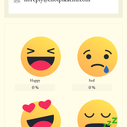
Happy
Sad
0
%
0
%