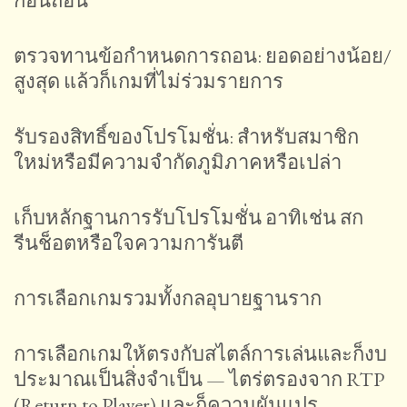
ก่อนถอน
ตรวจทานข้อกำหนดการถอน: ยอดอย่างน้อย/
สูงสุด แล้วก็เกมที่ไม่ร่วมรายการ
รับรองสิทธิ์ของโปรโมชั่น: สำหรับสมาชิก
ใหม่หรือมีความจำกัดภูมิภาคหรือเปล่า
เก็บหลักฐานการรับโปรโมชั่น อาทิเช่น สก
รีนช็อตหรือใจความการันตี
การเลือกเกมรวมทั้งกลอุบายฐานราก
การเลือกเกมให้ตรงกับสไตล์การเล่นและก็งบ
ประมาณเป็นสิ่งจำเป็น — ไตร่ตรองจาก RTP
(Return to Player) และก็ความผันแปร