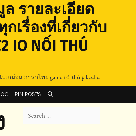
มูล รายละเอียด
รื่องที่เกี่ยวกับ
2 IO NỐI THÚ
ะ โปเกม่อน ภาษาไทย game nối thú pikachu
SEARCH
LOG
PIN POSTS
Search
ง
for: