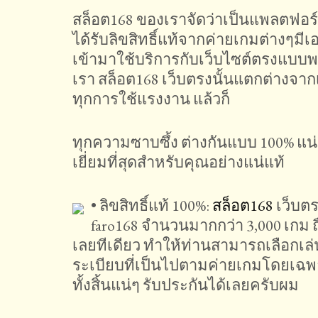
สล็อต168 ของเราจัดว่าเป็นแพลตฟอร์
ได้รับลิขสิทธิ์แท้จากค่ายเกมต่างๆมีเอ
เข้ามาใช้บริการกับเว็บไซต์ตรงแบบ
เรา สล็อต168 เว็บตรงนั้นแตกต่างจาก
ทุกการใช้แรงงาน แล้วก็
ทุกความซาบซึ้ง ต่างกันแบบ 100% แน่
เยี่ยมที่สุดสำหรับคุณอย่างแน่แท้
• ลิขสิทธิ์แท้ 100%:
สล็อต168
เว็บตร
faro168 จำนวนมากกว่า 3,000 เกม ถ
เลยทีเดียว ทำให้ท่านสามารถเลือกเล
ระเบียบที่เป็นไปตามค่ายเกมโดยเฉพา
ทั้งสิ้นแน่ๆ รับประกันได้เลยครับผม