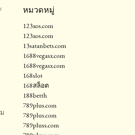
ะ
หมวดหมู่
123xos.com
123xos.com
13satanbets.com
1688vegasx.com
1688vegasx.com
168slot
168สล็อต
188betth
789plus.com
าม
789plus.com
789pluss.com