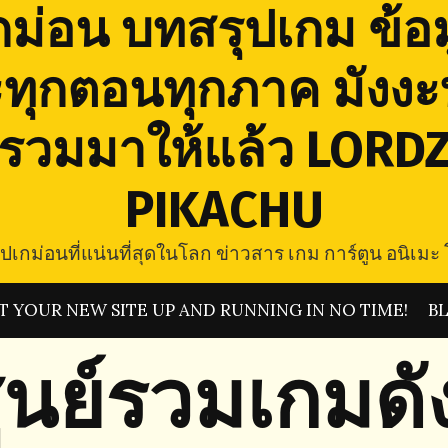
ม่อน บทสรุปเกม ข้อ
ุกตอนทุกภาค มังงะทุกเ
ารวมมาให้แล้ว LORDZ
PIKACHU
ปเกม่อนที่แน่นที่สุดในโลก ข่าวสาร เกม การ์ตูน อนิเม
T YOUR NEW SITE UP AND RUNNING IN NO TIME!
B
ูนย์รวมเกมดั