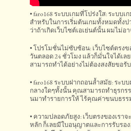
• faro168 ระบบเกมที่โปร่งใส: ระบ
สำหรับในการเริ่มต้นเกมทั้งหมดทั้งปว
ว่าถ้าเกิดเว็บไซต์เอเย่นต์นั้น ผมไม
• โปรโมชั่นไม่ซับซ้อน: เว็บไซต์ตรง
วันตลอด 24 ชั่วโมง แล้วก็มั่นใจได้เลย
สามารถทำได้อย่างไม่ต้องสงสัยขอรับ
• faro168 ระบบฝากถอนล้ำสมัย: ระ
กลางใดๆทั้งนั้น คุณสามารถทำธุรกรร
นมาทำรายการให้ ไร้คุณค่าขนบธรร
• ความปลอดภัยสูง: เว็บตรงของเราจะเ
หลัก ก็เลยมีใบอนุญาตและการรับรองอย่