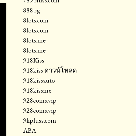
789pluss.com
888pg
8lots.com
8lots.com
8lots.me
8lots.me
918Kiss
918kiss ดาวน์โหลด
918kissauto
918kissme
928coins.vip
928coins.vip
9kpluss.com
ABA