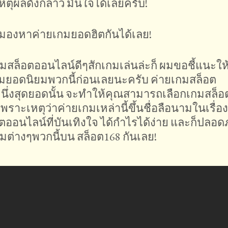
หตุผลดังกล่าว มั่นใจได้เลยครับ!
มองหาค่ายเกมยอดฮิตกันได้เลย!
สล็อตออนไลน์ดีๆสักเกมเล่นล่ะก็ ผมขอชี้แนะให
มยอดนิยมพวกนี้ก่อนเลยนะครับ ค่ายเกมสล็อต
้นหนึ่งสุดยอดนั้น จะทำให้คุณสามารถเลือกเกมสล็อ
 เพราะเหตุว่าค่ายเกมเหล่านี้ขึ้นชื่อลือนามในเรื่อง
อนไลน์ที่บันเทิงใจ ได้กำไรได้ง่าย และก็ปลอด
กมต่างๆพวกนี้บน สล็อต168 กันเลย!