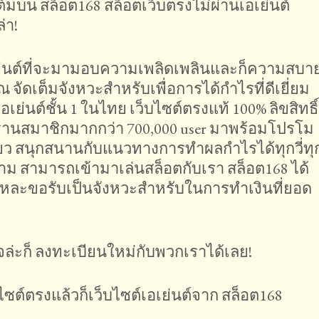
็มบน สล็อต168 สล็อตเว็บตรงไม่ผ่านเอเย่นต์
่า!
อเย่นต์ที่จะมามอบความเพลิดเพลินและก็ความสบา
จัดเต็มจังหวะสำหรับเพื่อการได้กำไรที่ดีเยี่ยม
เอเย่นต์ชั้น 1 ในไทย เว็บไซต์ตรงแท้ 100% ลิขสิทธิ์
านสมาชิกมากกว่า 700,000 user มาพร้อมโปรโม
ียว สนุกสนานกับแนวทางการทำผลกำไรได้ทุกวี่ทุ
็ตาม สามารถเข้ามาเล่นสล็อตกับเรา สล็อต168 ได้
แหละขอรับเป็นจังหวะสำหรับในการทำเงินที่ยอด
ล่ะก็ ลงทะเบียนใหม่กับพวกเราได้เลย!
ซต์ตรงแล้วก็เว็บไซต์เอเย่นต์จาก สล็อต168