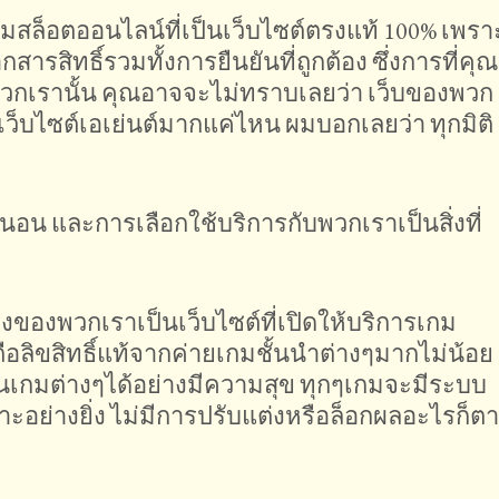
มสล็อตออนไลน์ที่เป็นเว็บไซต์ตรงแท้ 100% เพรา
กสารสิทธิ์รวมทั้งการยืนยันที่ถูกต้อง ซึ่งการที่คุณ
พวกเรานั้น คุณอาจจะไม่ทราบเลยว่า เว็บของพวก
เว็บไซต์เอเย่นต์มากแค่ไหน ผมบอกเลยว่า ทุกมิติ
นอน และการเลือกใช้บริการกับพวกเราเป็นสิ่งที่
งของพวกเราเป็นเว็บไซต์ที่เปิดให้บริการเกม
ือลิขสิทธิ์แท้จากค่ายเกมชั้นนำต่างๆมากไม่น้อย
่นเกมต่างๆได้อย่างมีความสุข ทุกๆเกมจะมีระบบ
ะอย่างยิ่ง ไม่มีการปรับแต่งหรือล็อกผลอะไรก็ต