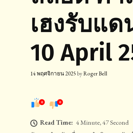
เฮงรับแด
10 April 
14 พฤศจิกายน 2025
by
Roger Bell
0
0
Read Time:
4 Minute, 47 Second