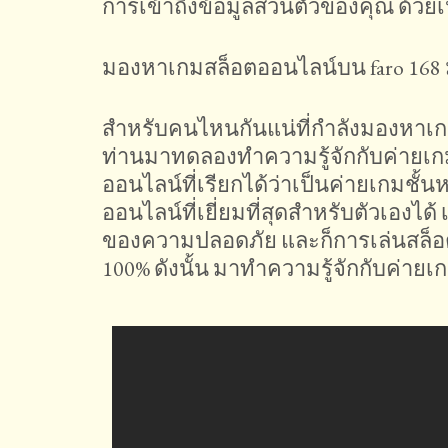
การเข้าถึงข้อมูลส่วนตัวของคุณ ด้วยเ
มองหาเกมสล็อตออนไลน์บน faro 168 
สำหรับคนไหนกันแน่ที่กำลังมองหาเกม
ท่านมาทดลองทำความรู้จักกับค่ายเก
ออนไลน์ที่เรียกได้ว่าเป็นค่ายเกมชั
ออนไลน์ที่เยี่ยมที่สุดสำหรับตัวเองได้
ของความปลอดภัย และก็การเล่นสล็อตอ
100% ดังนั้น มาทำความรู้จักกับค่ายเ