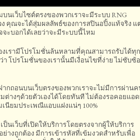
บเกมบนเว็บไซต์ตรงของพวกเราจะมีระบบ RNG
ง คุณจะได้สุ่มผลลัพธ์ของการสปินอปิ้งแท้จริง แต
่อาจจะบอกได้เลยว่าจะมีระบบนี้ไหม
ของเรามีโปรโมชั่นล้นหลามที่คุณสามารถรับได้ทุ
ว่า โปรโมชั่นของเรานั้นมีเงื่อนไขที่ง่าย ไม่ซับซ้
บบฝากถอนบนเว็บตรงของพวกเราจะไม่มีการผ่านค
มต่างๆด้วยตัวเองได้โดยทันที ไม่ต้องรอคอยแอด
มเนียมประเพณีแอบแฝงแน่ๆ 100%
ป็นเว็บที่เปิดให้บริการโดยตรงจากผู้ให้บริการ
างถูกต้อง มีการเข้ารหัสที่เข้มงวดสำหรับเพื่อ