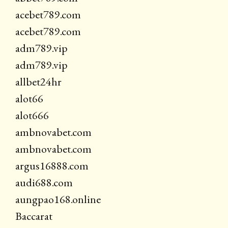
acebet789.com
acebet789.com
adm789.vip
adm789.vip
allbet24hr
alot66
alot666
ambnovabet.com
ambnovabet.com
argus16888.com
audi688.com
aungpao168.online
Baccarat