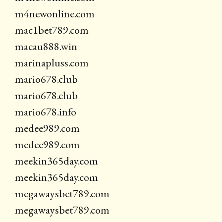
m4newonline.com
mac1bet789.com
macau888.win
marinapluss.com
mario678.club
mario678.club
mario678.info
medee989.com
medee989.com
meekin365day.com
meekin365day.com
megawaysbet789.com
megawaysbet789.com