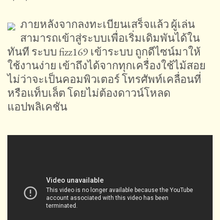
ภายหลังจากลงทะเบียนเสร็จแล้ว ผู้เล่น
สามารถเข้าสู่ระบบเพื่อเริ่มเดิมพันได้ใน
ทันที ระบบ fizz169 เข้าระบบ ถูกดีไซน์มาให้
ใช้งานง่าย เข้าถึงได้จากทุกเครื่องใช้ไม้สอย
ไม่ว่าจะเป็นคอมพิวเตอร์ โทรศัพท์เคลื่อนที่
หรือแท็บเล็ต โดยไม่ต้องดาวน์โหลด
แอปพลิเคชัน