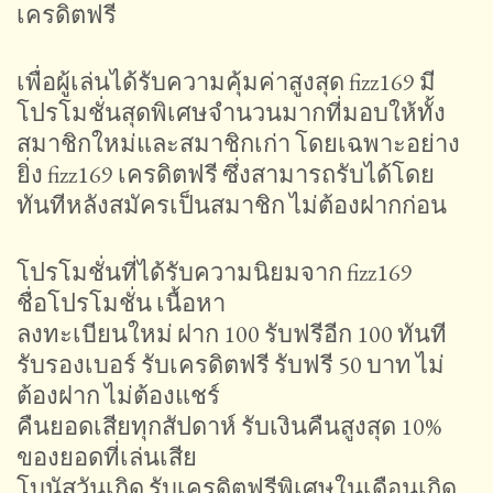
เครดิตฟรี
เพื่อผู้เล่นได้รับความคุ้มค่าสูงสุด fizz169 มี
โปรโมชั่นสุดพิเศษจำนวนมากที่มอบให้ทั้ง
สมาชิกใหม่และสมาชิกเก่า โดยเฉพาะอย่าง
ยิ่ง fizz169 เครดิตฟรี ซึ่งสามารถรับได้โดย
ทันทีหลังสมัครเป็นสมาชิก ไม่ต้องฝากก่อน
โปรโมชั่นที่ได้รับความนิยมจาก fizz169
ชื่อโปรโมชั่น เนื้อหา
ลงทะเบียนใหม่ ฝาก 100 รับฟรีอีก 100 ทันที
รับรองเบอร์ รับเครดิตฟรี รับฟรี 50 บาท ไม่
ต้องฝาก ไม่ต้องแชร์
คืนยอดเสียทุกสัปดาห์ รับเงินคืนสูงสุด 10%
ของยอดที่เล่นเสีย
โบนัสวันเกิด รับเครดิตฟรีพิเศษในเดือนเกิด