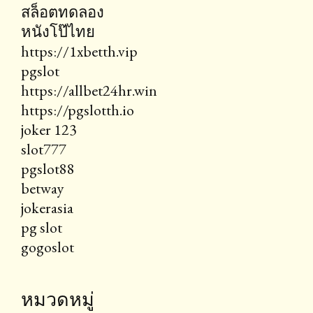
สล็อตทดลอง
หนังโป๊ไทย
https://1xbetth.vip
pgslot
https://allbet24hr.win
https://pgslotth.io
joker 123
slot777
pgslot88
betway
jokerasia
pg slot
gogoslot
หมวดหมู่