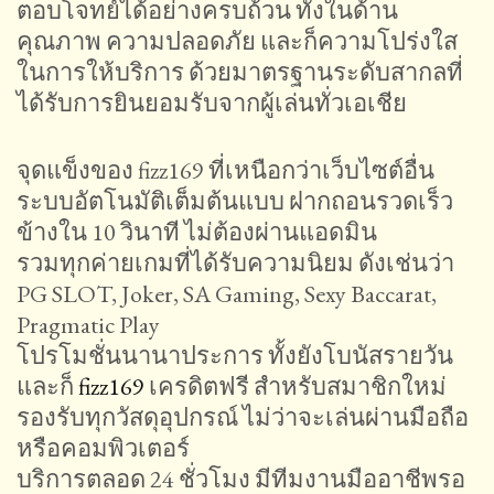
ตอบโจทย์ได้อย่างครบถ้วน ทั้งในด้าน
คุณภาพ ความปลอดภัย และก็ความโปร่งใส
ในการให้บริการ ด้วยมาตรฐานระดับสากลที่
ได้รับการยินยอมรับจากผู้เล่นทั่วเอเชีย
จุดแข็งของ fizz169 ที่เหนือกว่าเว็บไซต์อื่น
ระบบอัตโนมัติเต็มต้นแบบ ฝากถอนรวดเร็ว
ข้างใน 10 วินาที ไม่ต้องผ่านแอดมิน
รวมทุกค่ายเกมที่ได้รับความนิยม ดังเช่นว่า
PG SLOT, Joker, SA Gaming, Sexy Baccarat,
Pragmatic Play
โปรโมชั่นนานาประการ ทั้งยังโบนัสรายวัน
และก็
fizz169
เครดิตฟรี สำหรับสมาชิกใหม่
รองรับทุกวัสดุอุปกรณ์ ไม่ว่าจะเล่นผ่านมือถือ
หรือคอมพิวเตอร์
บริการตลอด 24 ชั่วโมง มีทีมงานมืออาชีพรอ