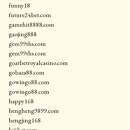
funny18
future24bet.com
gamehit8888.com
gaojing888
gem99ths.com
gem99ths.com
goatbetroyalcasino.com
gobaza88.com
gowingo88.com
gowingo88.com
happy168
hengheng9899.com
hengjing168
hi6bet.com