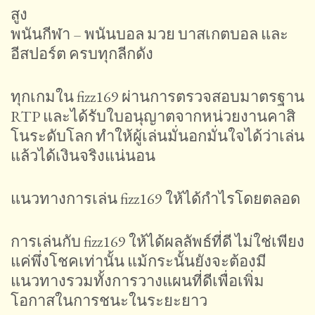
สูง
พนันกีฬา – พนันบอล มวย บาสเกตบอล และ
อีสปอร์ต ครบทุกลีกดัง
ทุกเกมใน fizz169 ผ่านการตรวจสอบมาตรฐาน
RTP และได้รับใบอนุญาตจากหน่วยงานคาสิ
โนระดับโลก ทำให้ผู้เล่นมั่นอกมั่นใจได้ว่าเล่น
แล้วได้เงินจริงแน่นอน
แนวทางการเล่น fizz169 ให้ได้กำไรโดยตลอด
การเล่นกับ fizz169 ให้ได้ผลลัพธ์ที่ดี ไม่ใช่เพียง
แค่พึ่งโชคเท่านั้น แม้กระนั้นยังจะต้องมี
แนวทางรวมทั้งการวางแผนที่ดีเพื่อเพิ่ม
โอกาสในการชนะในระยะยาว