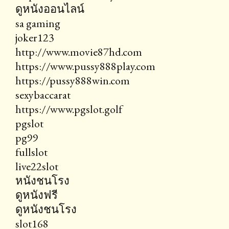
ดูหนังออนไลน์
sa gaming
joker123
http://www.movie87hd.com
https://www.pussy888play.com
https://pussy888win.com
sexybaccarat
https://www.pgslot.golf
pgslot
pg99
fullslot
live22slot
หนังชนโรง
ดูหนังฟรี
ดูหนังชนโรง
slot168