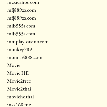
mexicanoo.com
mfj889xx.com
mfj889xx.com
mib555s.com
mib555s.com
mmplay-casino.com
monkey789
mono16888.com
Movie
Movie HD
Movie2free
Movie2thai
moviehdthai
msx168.me