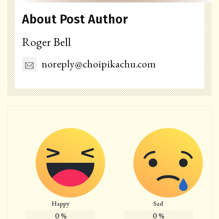
About Post Author
Roger Bell
noreply@choipikachu.com
Happy
Sad
0
%
0
%