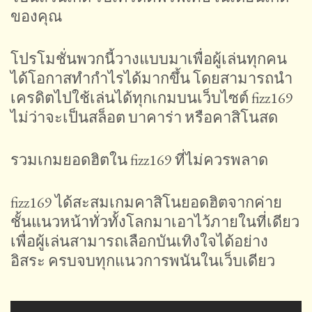
ของคุณ
โปรโมชั่นพวกนี้วางแบบมาเพื่อผู้เล่นทุกคน
ได้โอกาสทำกำไรได้มากขึ้น โดยสามารถนำ
เครดิตไปใช้เล่นได้ทุกเกมบนเว็บไซต์ fizz169
ไม่ว่าจะเป็นสล็อต บาคาร่า หรือคาสิโนสด
รวมเกมยอดฮิตใน fizz169 ที่ไม่ควรพลาด
fizz169 ได้สะสมเกมคาสิโนยอดฮิตจากค่าย
ชั้นแนวหน้าทั่วทั้งโลกมาเอาไว้ภายในที่เดียว
เพื่อผู้เล่นสามารถเลือกบันเทิงใจได้อย่าง
อิสระ ครบจบทุกแนวการพนันในเว็บเดียว