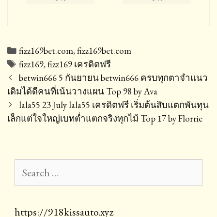
Categories
fizz169bet.com
,
fizz169bet.com
Tags
fizz169
,
fizz169 เครดิตฟรี
Post
betwin666 5 กันยายน betwin666 ครบทุกตาจำแนว
navigation
เดิมได้ดีคนที่เน้นวางแผน Top 98 by Ava
lala55 23 July lala55 เครดิตฟรี เริ่มต้นสิบแตกพันทุน
เล็กแต่ใจใหญ่เบทต่ำแตกจริงทุกไม้ Top 17 by Florrie
Search
for:
https://918kissauto.xyz