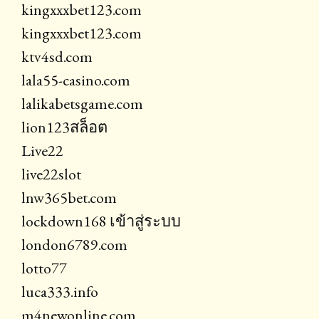
kingxxxbet123.com
kingxxxbet123.com
ktv4sd.com
lala55-casino.com
lalikabetsgame.com
lion123สล็อต
Live22
live22slot
lnw365bet.com
lockdown168 เข้าสู่ระบบ
london6789.com
lotto77
luca333.info
m4newonline.com