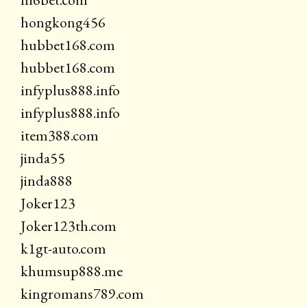
hongkong456
hubbet168.com
hubbet168.com
infyplus888.info
infyplus888.info
item388.com
jinda55
jinda888
Joker123
Joker123th.com
k1gt-auto.com
khumsup888.me
kingromans789.com