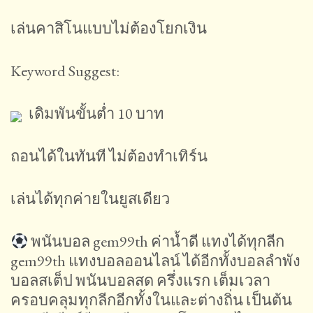
เล่นคาสิโนแบบไม่ต้องโยกเงิน
Keyword Suggest:
เดิมพันขั้นต่ำ 10 บาท
ถอนได้ในทันที ไม่ต้องทำเทิร์น
เล่นได้ทุกค่ายในยูสเดียว
พนันบอล gem99th ค่าน้ำดี แทงได้ทุกลีก
gem99th แทงบอลออนไลน์ ได้อีกทั้งบอลลำพัง
บอลสเต็ป พนันบอลสด ครึ่งแรก เต็มเวลา
ครอบคลุมทุกลีกอีกทั้งในและต่างถิ่น เป็นต้น