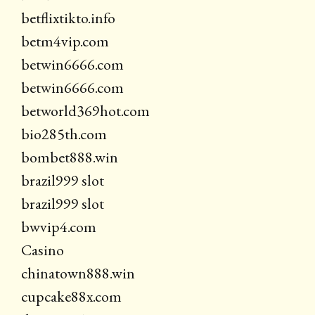
betflixtikto.info
betm4vip.com
betwin6666.com
betwin6666.com
betworld369hot.com
bio285th.com
bombet888.win
brazil999 slot
brazil999 slot
bwvip4.com
Casino
chinatown888.win
cupcake88x.com