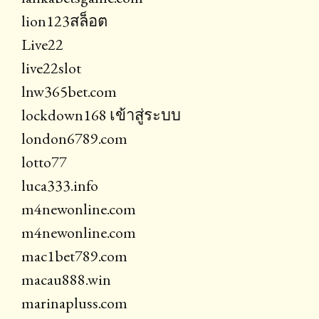
lion123สล็อต
Live22
live22slot
lnw365bet.com
lockdown168 เข้าสู่ระบบ
london6789.com
lotto77
luca333.info
m4newonline.com
m4newonline.com
mac1bet789.com
macau888.win
marinapluss.com