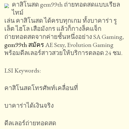
คาสิโนสด gem99th ถ่ายทอดสดแบบเรียล
ไทม์
เล่น คาสิโนสด ได้ครบทุกเกม ทั้งบาคาร่า รู
เล็ต ไฮโล เสือมังกร แล้วก็กางล็คแจ็ก
ถ่ายทอดสดจากค่ายชั้นหนึ่งอย่าง SA Gaming,
gem99th สมัคร
AE Sexy, Evolution Gaming
พร้อมดีลเลอร์สาวสวยให้บริการตลอด 24 ชม.
LSI Keywords:
คาสิโนสดโทรศัพท์เคลื่อนที่
บาคาร่าได้เงินจริง
ดีลเลอร์ถ่ายทอดสด