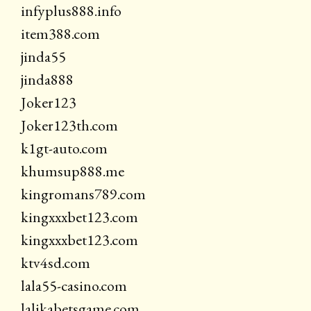
infyplus888.info
item388.com
jinda55
jinda888
Joker123
Joker123th.com
k1gt-auto.com
khumsup888.me
kingromans789.com
kingxxxbet123.com
kingxxxbet123.com
ktv4sd.com
lala55-casino.com
lalikabetsgame.com