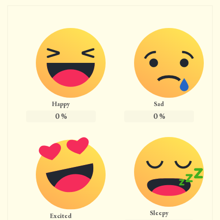
Happy
Sad
0
%
0
%
Sleepy
Excited