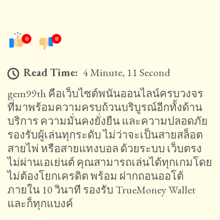
0
0
Read Time:
4 Minute, 11 Second
gem99th คือเว็บไซต์พนันออนไลน์ครบวงจร
ที่มาพร้อมความครบถ้วนบริบูรณ์อีกทั้งด้าน
บริการ ความมั่นคงยั่งยืน และความปลอดภัย
รองรับผู้เล่นทุกระดับ ไม่ว่าจะเป็นสายสล็อต
สายไพ่ หรือสายแทงบอล ด้วยระบบ เว็บตรง
ไม่ผ่านเอเย่นต์ คุณสามารถเล่นได้ทุกเกมโดย
ไม่ต้องโยกเครดิต พร้อม ฝากถอนออโต้
ภายใน 10 วินาที รองรับ TrueMoney Wallet
และก็ทุกแบงค์