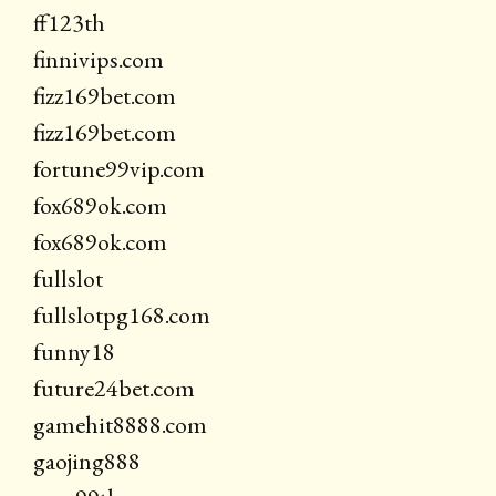
ff123th
finnivips.com
fizz169bet.com
fizz169bet.com
fortune99vip.com
fox689ok.com
fox689ok.com
fullslot
fullslotpg168.com
funny18
future24bet.com
gamehit8888.com
gaojing888