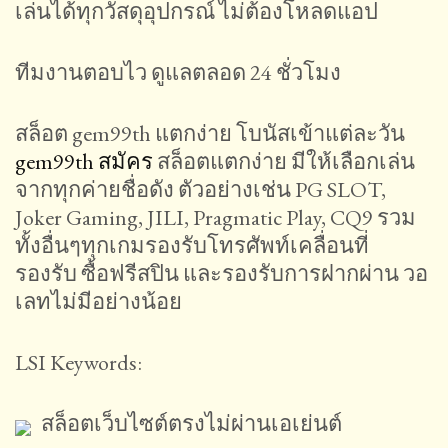
เล่นได้ทุกวัสดุอุปกรณ์ ไม่ต้องโหลดแอป
ทีมงานตอบไว ดูแลตลอด 24 ชั่วโมง
สล็อต gem99th แตกง่าย โบนัสเข้าแต่ละวัน
gem99th สมัคร
สล็อตแตกง่าย มีให้เลือกเล่น
จากทุกค่ายชื่อดัง ตัวอย่างเช่น PG SLOT,
Joker Gaming, JILI, Pragmatic Play, CQ9 รวม
ทั้งอื่นๆทุกเกมรองรับโทรศัพท์เคลื่อนที่
รองรับ ซื้อฟรีสปิน และรองรับการฝากผ่าน วอ
เลทไม่มีอย่างน้อย
LSI Keywords:
สล็อตเว็บไซต์ตรงไม่ผ่านเอเย่นต์