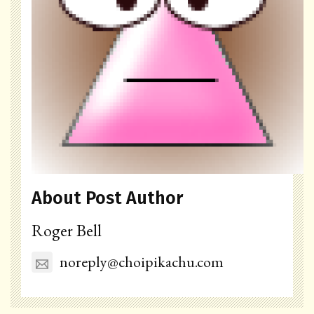
About Post Author
Roger Bell
noreply@choipikachu.com