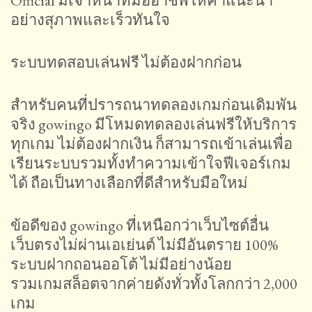
Official มีเจ้าหน้าที่มืออาชีพให้คำแนะนำ
อย่างสุภาพและเร็วทันใจ
ระบบทดสอบเล่นฟรี ไม่ต้องฝากก่อน
สำหรับคนที่ปรารถนาทดลองเกมก่อนเดิมพัน
จริง gowingo มีโหมดทดลองเล่นฟรีให้บริการ
ทุกเกม ไม่ต้องฝากเงิน ก็สามารถเข้าเล่นเพื่อ
เรียนระบบรวมทั้งทำความเข้าใจฟีเจอร์เกม
ได้ ถือเป็นทางเลือกที่ดีสำหรับมือใหม่
ข้อดีของ gowingo ที่เหนือกว่าเว็บไซต์อื่น
เว็บตรงไม่ผ่านเอเย่นต์ ไม่มีอันตราย 100%
ระบบฝากถอนออโต้ ไม่มีอย่างน้อย
รวมเกมสล็อตจากค่ายดังทั่วทั้งโลกกว่า 2,000
เกม