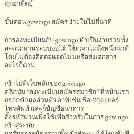
ทุกอาทิตย์
ขั้นตอน gowingo สมัคร ง่ายในไม่กี่นาที
การลงทะเบียนกับ gowingo ทำเป็นง่ายรวมทั้ง
สะดวกผ่านระบบออโต้ ใช้เวลาไม่ถึงหนึ่งนาที
โดยไม่ต้องติดต่อแอดไม่นหรือส่งเอกสาร
อะไรก็ตาม
เข้าไปที่เว็บหลักของ gowingo
คลิกปุ่ม “ลงทะเบียนสมัครสมาชิก” ที่หน้าแรก
กรอกข้อมูลส่วนตัว อาทิเช่น ชื่อ-สกุล เบอร์
โทรศัพท์ และก็บัญชีธนาคาร
ตั้งรหัสผ่านเพื่อใช้เพื่อสำหรับในการ gowingo
เข้าสู่ระบบ
กดรับรองสมัครรวมทั้งเข้าสู่ระบบได้โดยทันที