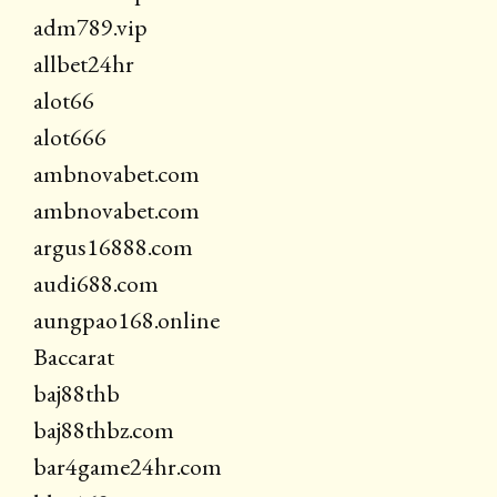
adm789.vip
allbet24hr
alot66
alot666
ambnovabet.com
ambnovabet.com
argus16888.com
audi688.com
aungpao168.online
Baccarat
baj88thb
baj88thbz.com
bar4game24hr.com