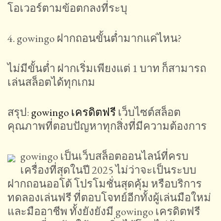
โอเวอร์ตามข้อตกลงที่ระบุ
4. gowingo ฝากถอนขั้นต่ำมากแค่ไหน?
ไม่มีขั้นต่ำ ฝากเริ่มเพียงแต่ 1 บาท ก็สามารถ
เล่นสล็อตได้ทุกเกม
สรุป:
gowingo เครดิตฟรี
เว็บไซต์สล็อต
คุณภาพที่ตอบปัญหาทุกสิ่งที่มีความต้องการ
gowingo เป็นเว็บสล็อตออนไลน์ที่ครบ
เครื่องที่สุดในปี 2025 ไม่ว่าจะเป็นระบบ
ฝากถอนออโต้ โปรโมชั่นสุดคุ้ม หรือบริการ
ทดลองเล่นฟรี ที่ตอบโจทย์อีกทั้งผู้เล่นมือใหม่
และมืออาชีพ ทั้งยังยังมี gowingo เครดิตฟรี