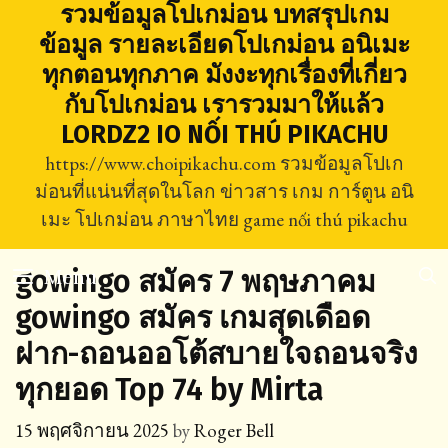
Skip
รวมข้อมูลโปเกม่อน บทสรุปเกม
to
ข้อมูล รายละเอียดโปเกม่อน อนิเมะ
content
ทุกตอนทุกภาค มังงะทุกเรื่องที่เกี่ยว
กับโปเกม่อน เรารวมมาให้แล้ว
LORDZ2 IO NỐI THÚ PIKACHU
https://www.choipikachu.com รวมข้อมูลโปเก
ม่อนที่แน่นที่สุดในโลก ข่าวสาร เกม การ์ตูน อนิ
เมะ โปเกม่อน ภาษาไทย game nối thú pikachu
gowingo สมัคร 7 พฤษภาคม
Menu
gowingo สมัคร เกมสุดเดือด
ฝาก-ถอนออโต้สบายใจถอนจริง
ทุกยอด Top 74 by Mirta
15 พฤศจิกายน 2025
by
Roger Bell