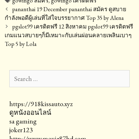
Tags
gowingo สมัคร
,
gowingo เครดิตฟรี
Post
pananthai 19 December pananthai สมัคร ดูสบาย
navigation
กำลังพอดีผู้เล่นที่ใส่ใจบรรยากาศ Top 35 by Alena
pgslot99 เครดิตฟรี 12 สิงหาคม pgslot99 เครดิตฟรี
เกมแนวสบายๆก็มีเหมาะกับเล่นผ่อนคลายเพลินเบาๆ
Top 5 by Lola
Search
for:
https://918kissauto.xyz
ดูหนังออนไลน์
sa gaming
joker123
http://www.movie87hd.com