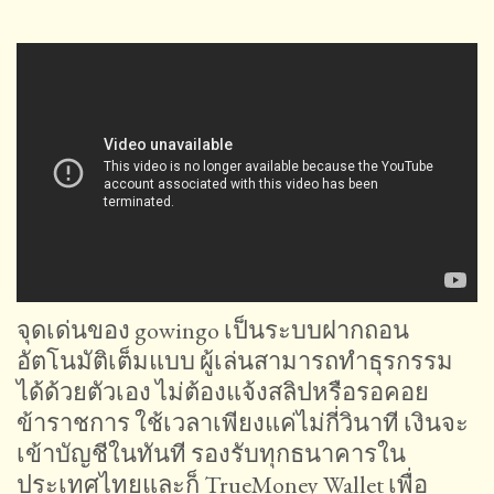
จุดเด่นของ gowingo เป็นระบบฝากถอน
อัตโนมัติเต็มแบบ ผู้เล่นสามารถทำธุรกรรม
ได้ด้วยตัวเอง ไม่ต้องแจ้งสลิปหรือรอคอย
ข้าราชการ ใช้เวลาเพียงแค่ไม่กี่วินาที เงินจะ
เข้าบัญชีในทันที รองรับทุกธนาคารใน
ประเทศไทยและก็ TrueMoney Wallet เพื่อ