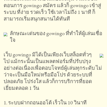
ตอนการ gowingo สมัคร แล้วก็ gowingo เข้าสู่
ระบบ ที่ง่าย รวดเร็ว ใช้เวลาไม่ถึง 1 นาที ก็
สามารถเริ่มสนุกสนานได้ทันที
ลักษณะเด่นของ gowingo ที่ทำให้ผู้เล่นเชื่อ
ใจ
เว็บ gowingo มิได้เป็นเพียงเว็บสล็อตทั่วๆ
ไป แม้กระนั้นเป็นแพลตฟอร์มที่ปรับปรุง
อย่างต่อเนื่องเพื่อตอบโจทย์ผู้เล่นทุกระดับ ไม่
ว่าจะเป็นมือใหม่หรือมือโปร ด้วยระบบที่
ปลอดภัย โปร่งใส แล้วก็การบริการที่ยอด
เยี่ยมตลอด 1 วัน
1. ระบบฝากถอนออโต้ เร็วใน 10 วินาที