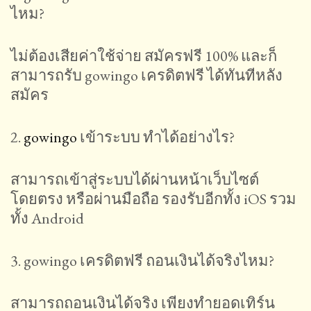
ไหม?
ไม่ต้องเสียค่าใช้จ่าย สมัครฟรี 100% และก็
สามารถรับ gowingo เครดิตฟรี ได้ทันทีหลัง
สมัคร
2.
gowingo
เข้าระบบ ทำได้อย่างไร?
สามารถเข้าสู่ระบบได้ผ่านหน้าเว็บไซต์
โดยตรง หรือผ่านมือถือ รองรับอีกทั้ง iOS รวม
ทั้ง Android
3. gowingo เครดิตฟรี ถอนเงินได้จริงไหม?
สามารถถอนเงินได้จริง เพียงทำยอดเทิร์น