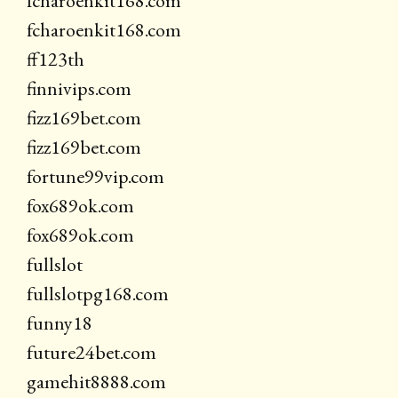
fcharoenkit168.com
fcharoenkit168.com
ff123th
finnivips.com
fizz169bet.com
fizz169bet.com
fortune99vip.com
fox689ok.com
fox689ok.com
fullslot
fullslotpg168.com
funny18
future24bet.com
gamehit8888.com