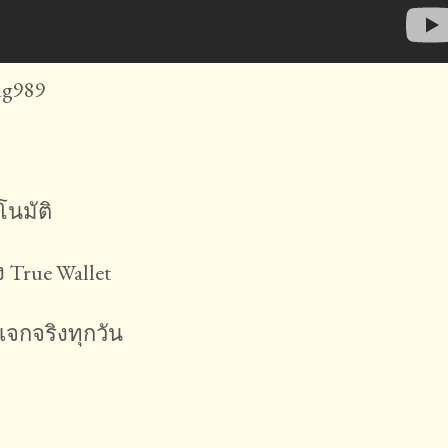
ng989
โนมัติ
 True Wallet
แจกจริงทุกวัน