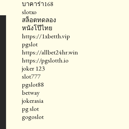
บาคาร่า168
slotxo
สล็อตทดลอง
หนังโป๊ไทย
https://1xbetth.vip
pgslot
https://allbet24hr.win
https://pgslotth.io
joker 123
slot777
pgslot88
betway
jokerasia
pg slot
gogoslot