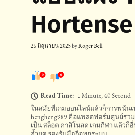
Hortense
26 มิถุนายน 2025
by
Roger Bell
0
0
Read Time:
1 Minute, 40 Second
ในสมัยที่เกมออนไลน์แล้วก็การพนันเป
hengheng989 คือแพลตฟอร์มศูนย์รวมค
เป็น สล็อต คาสิโนสด เกมกีฬา แล้วก็อ
ล้ำยุค รองรับมือถือทุกระบบ