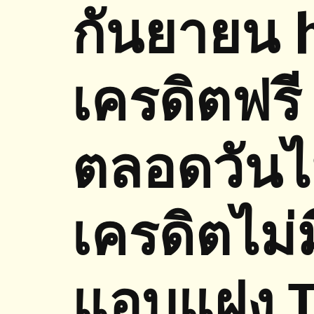
กันยายน 
เครดิตฟรี 
ตลอดวันไ
เครดิตไม่ม
แอบแฝง T