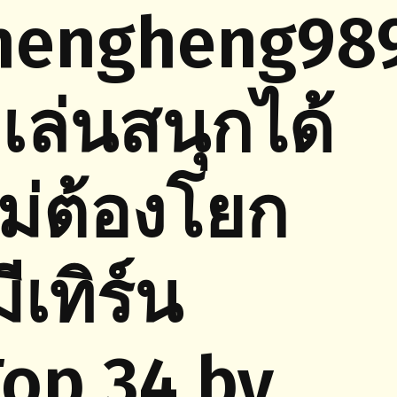
hengheng98
เล่นสนุกได้
ม่ต้องโยก
ีเทิร์น
op 34 by