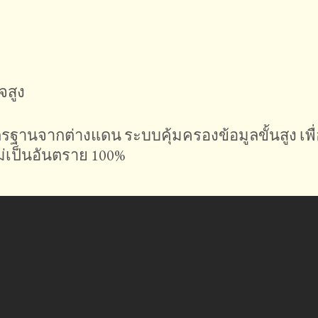
จสูง
รฐานจากต่างแดน ระบบคุ้มครองข้อมูลขั้นสูง เพื่
ไม่เป็นอันตราย 100%