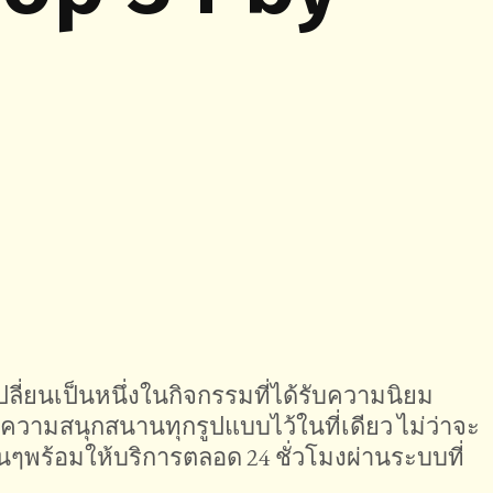
ลี่ยนเป็นหนึ่งในกิจกรรมที่ได้รับความนิยม
วามสนุกสนานทุกรูปแบบไว้ในที่เดียว ไม่ว่าจะ
ื่นๆพร้อมให้บริการตลอด 24 ชั่วโมงผ่านระบบที่