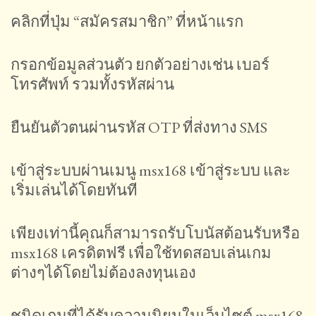
คลิกที่ปุ่ม “สมัครสมาชิก” ที่หน้าแรก
กรอกข้อมูลส่วนตัว ยกตัวอย่างเช่น เบอร์
โทรศัพท์ รวมทั้งรหัสผ่าน
ยืนยันตัวตนผ่านรหัส OTP ที่ส่งทาง SMS
เข้าสู่ระบบผ่านเมนู msx168 เข้าสู่ระบบ และ
เริ่มเล่นได้โดยทันที
เพียงเท่านี้คุณก็สามารถรับโบนัสต้อนรับหรือ
msx168 เครดิตฟรี เพื่อใช้ทดสอบเล่นเกม
ต่างๆได้โดยไม่ต้องลงทุนเอง
ชนิดเกมที่ได้รับความนิยมในเว็บไซต์ msx168