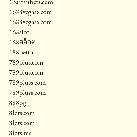
13satanbets.com
1688vegasx.com
1688vegasx.com
168slot
168สล็อต
188betth
789plus.com
789plus.com
789pluss.com
789pluss.com
888pg
8lots.com
8lots.com
8lots.me