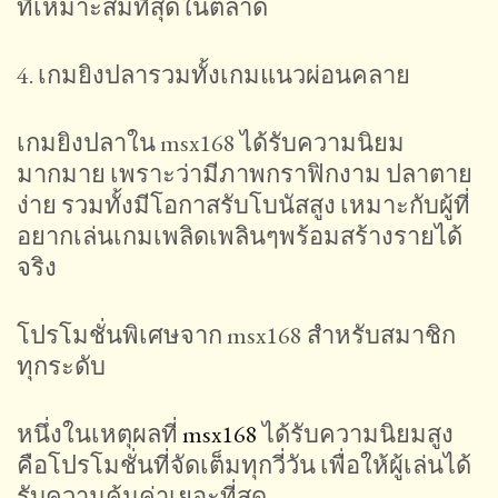
ที่เหมาะสมที่สุดในตลาด
4. เกมยิงปลารวมทั้งเกมแนวผ่อนคลาย
เกมยิงปลาใน msx168 ได้รับความนิยม
มากมาย เพราะว่ามีภาพกราฟิกงาม ปลาตาย
ง่าย รวมทั้งมีโอกาสรับโบนัสสูง เหมาะกับผู้ที่
อยากเล่นเกมเพลิดเพลินๆพร้อมสร้างรายได้
จริง
โปรโมชั่นพิเศษจาก msx168 สำหรับสมาชิก
ทุกระดับ
หนึ่งในเหตุผลที่
msx168
ได้รับความนิยมสูง
คือโปรโมชั่นที่จัดเต็มทุกวี่วัน เพื่อให้ผู้เล่นได้
รับความคุ้มค่าเยอะที่สุด