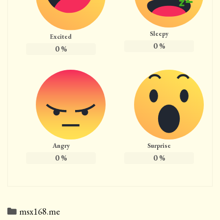
Sleepy
Excited
0
%
0
%
Angry
Surprise
0
%
0
%
Categories
msx168.me