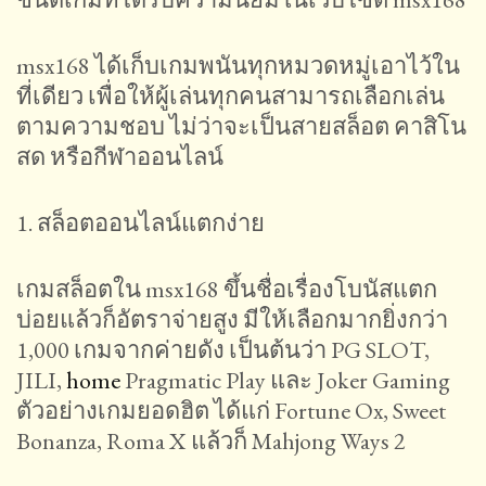
msx168 ได้เก็บเกมพนันทุกหมวดหมู่เอาไว้ใน
ที่เดียว เพื่อให้ผู้เล่นทุกคนสามารถเลือกเล่น
ตามความชอบ ไม่ว่าจะเป็นสายสล็อต คาสิโน
สด หรือกีฬาออนไลน์
1. สล็อตออนไลน์แตกง่าย
เกมสล็อตใน msx168 ขึ้นชื่อเรื่องโบนัสแตก
บ่อยแล้วก็อัตราจ่ายสูง มีให้เลือกมากยิ่งกว่า
1,000 เกมจากค่ายดัง เป็นต้นว่า PG SLOT,
JILI,
home
Pragmatic Play และ Joker Gaming
ตัวอย่างเกมยอดฮิต ได้แก่ Fortune Ox, Sweet
Bonanza, Roma X แล้วก็ Mahjong Ways 2