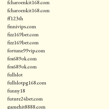
fcharoenkit168.com
fcharoenkit168.com
ff123th
finnivips.com
fizz169bet.com
fizz169bet.com
fortune99vip.com
fox689ok.com
fox689ok.com
fullslot
fullslotpg168.com
funny18
future24bet.com
gamehit8888.com