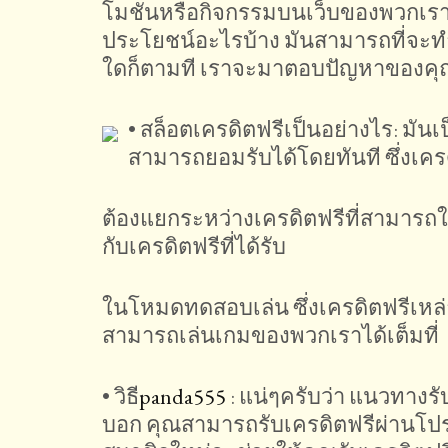
โมชั่นหรือกิจกรรมบนเว็บของพวกเรา ถ้
ประโยชน์อะไรบ้าง มันสามารถที่จะทำ
ใดก็ตามที เราจะมาตอบปัญหาของคุ
• สล็อตเครดิตฟรีเป็นอย่างไร: มันเ
สามารถยอมรับได้โดยทันที ซึ่งเครด
ต้องแยกระหว่างเครดิตฟรีที่สามารถ
กับเครดิตฟรีที่ได้รับ
ในโหมดทดสอบเล่น ซึ่งเครดิตฟรีเหล่
สามารถเล่นเกมของพวกเราได้เต็มที่
• วิธี
panda555
: แน่ๆครับว่า แนวทางร
บอก คุณสามารถรับเครดิตฟรีผ่านโปร