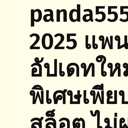
panda555.
2025 แพน
อัปเดทใหม
พิเศษเพีย
สล็อต ไม่ผ