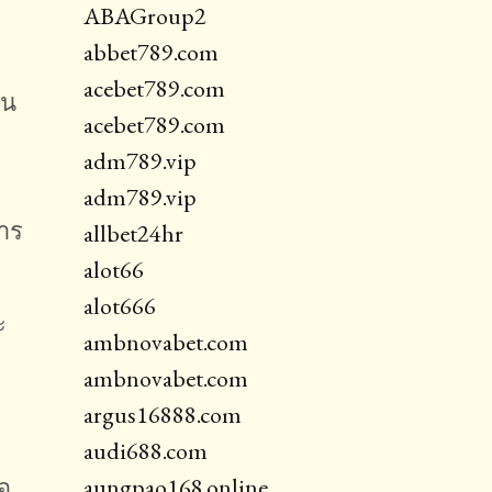
ABAGroup2
abbet789.com
acebet789.com
ุน
acebet789.com
adm789.vip
adm789.vip
การ
allbet24hr
alot66
alot666
ะ
ambnovabet.com
ambnovabet.com
argus16888.com
audi688.com
aungpao168.online
อ