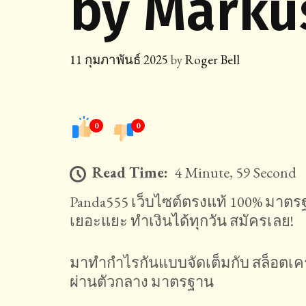
by Marku
11 กุมภาพันธ์ 2025
by
Roger Bell
0
0
Read Time:
4 Minute, 59 Second
Panda555 เว็บไซต์ตรงแท้ 100% มาต
เยอะแยะ ทำเงินได้ทุกวัน สมัครเลย!
มาทำกำไรกันแบบจัดเต็มกับ สล็อตเครด
ผ่านตัวกลาง มาตรฐาน