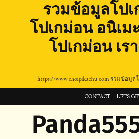
Skip
รวมข้อมูลโปเก
to
content
โปเกม่อน อนิเมะท
โปเกม่อน เร
https://www.choipikachu.com รวมข้อมูลโ
CONTACT
LETS GE
Panda55