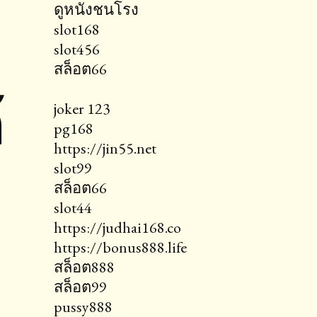
ดูหนังชนโรง
slot168
slot456
สล็อต66
้
joker 123
pg168
https://jin55.net
slot99
สล็อต66
slot44
https://judhai168.co
https://bonus888.life
สล็อต888
สล็อต99
pussy888