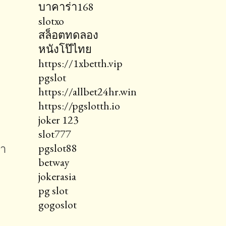
บาคาร่า168
slotxo
สล็อตทดลอง
หนังโป๊ไทย
https://1xbetth.vip
pgslot
https://allbet24hr.win
https://pgslotth.io
joker 123
slot777
pgslot88
้า
betway
jokerasia
pg slot
gogoslot