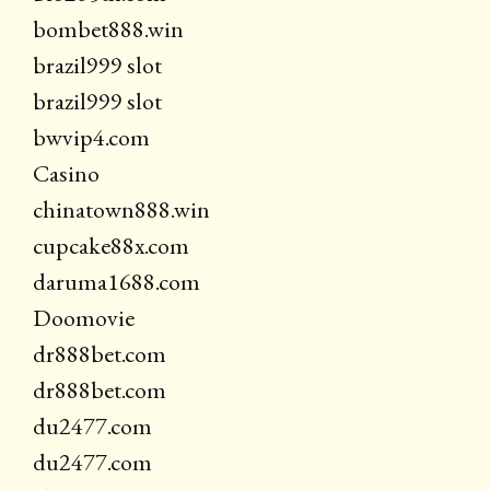
bombet888.win
brazil999 slot
brazil999 slot
bwvip4.com
Casino
chinatown888.win
cupcake88x.com
daruma1688.com
Doomovie
dr888bet.com
dr888bet.com
du2477.com
du2477.com