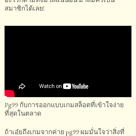
สมาชิกได้เลย!
Pg99 กับการออกแบบเกมสล็อตที่เข้าใจง่าย
ที่สุดในตลาด
ถ้าเอ๋ยถึงเกมจากค่าย pg99 ผมมั่นใจว่าสิ่งที่