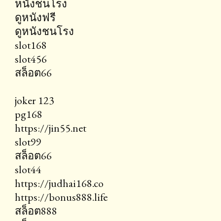
หนังชนโรง
ดูหนังฟรี
ดูหนังชนโรง
slot168
slot456
สล็อต66
joker 123
pg168
https://jin55.net
slot99
สล็อต66
slot44
https://judhai168.co
https://bonus888.life
สล็อต888