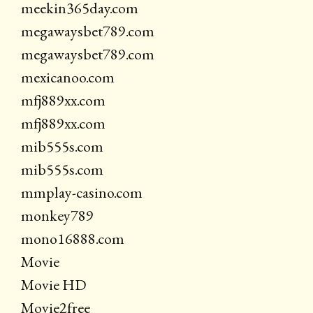
meekin365day.com
megawaysbet789.com
megawaysbet789.com
mexicanoo.com
mfj889xx.com
mfj889xx.com
mib555s.com
mib555s.com
mmplay-casino.com
monkey789
mono16888.com
Movie
Movie HD
Movie2free