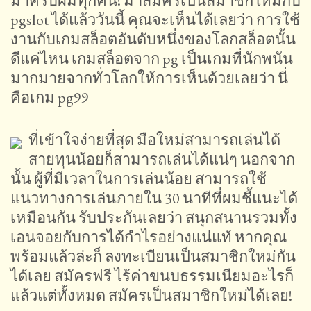
มาครับผมทุกคน! มาสมัครเป็นสมาชิกใหม่กับ
pgslot ได้แล้ววันนี้ คุณจะเห็นได้เลยว่า การใช้
งานกับเกมสล็อตอันดับหนึ่งของโลกสล็อตนั้น
ดีแค่ไหน เกมสล็อตจาก pg เป็นเกมที่นักพนัน
มากมายจากทั่วโลกให้การเห็นด้วยเลยว่า นี่
คือเกม pg99
ที่เข้าใจง่ายที่สุด มือใหม่สามารถเล่นได้
สายทุนน้อยก็สามารถเล่นได้แน่ๆ นอกจาก
นั้น ผู้ที่มีเวลาในการเล่นน้อย สามารถใช้
แนวทางการเล่นภายใน 30 นาทีที่ผมชี้แนะได้
เหมือนกัน รับประกันเลยว่า สนุกสนานรวมทั้ง
เอนจอยกับการได้กำไรอย่างแน่แท้ หากคุณ
พร้อมแล้วล่ะก็ ลงทะเบียนเป็นสมาชิกใหม่กัน
ได้เลย สมัครฟรี ไร้ค่าขนบธรรมเนียมอะไรก็
แล้วแต่ทั้งหมด สมัครเป็นสมาชิกใหม่ได้เลย!