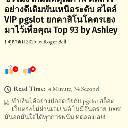
อย่างดีเดิมพันเหนือระดับ สไตล์
VIP pgslot ยกคาสิโนโคตรเฮง
มาไว้เพื่อคุณ Top 93 by Ashley
1 ตุลาคม 2025
by
Roger Bell
0
0
Read Time:
4 Minute, 34 Second
ทำเงินได้อย่างปลอดภัยกับ pgslot สล็อต
เว็บตรงไม่ผ่านเอเย่นต์ ไม่มีอันตราย 100%
มั่นอกมั่นใจได้ทุกการพนัน ทดลองเลย!