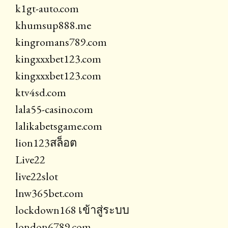
k1gt-auto.com
khumsup888.me
kingromans789.com
kingxxxbet123.com
kingxxxbet123.com
ktv4sd.com
lala55-casino.com
lalikabetsgame.com
lion123สล็อต
Live22
live22slot
lnw365bet.com
lockdown168 เข้าสู่ระบบ
london6789.com