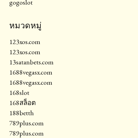
gogoslot
หมวดหมู่
123xos.com
123xos.com
13satanbets.com
1688vegasx.com
1688vegasx.com
168slot
168สล็อต
188betth
789plus.com
789plus.com