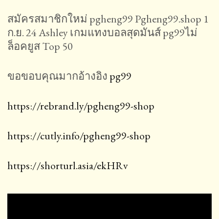
สมัครสมาชิกใหม่ pgheng99 Pgheng99.shop 1
ก.ย. 24 Ashley เกมแทงบอลสุดมันส์ pg99ไม่
ล็อคยูส Top 50
ขอขอบคุณมากอ้างอิง
pg99
https://rebrand.ly/pgheng99-shop
https://cutly.info/pgheng99-shop
https://shorturl.asia/ekHRv