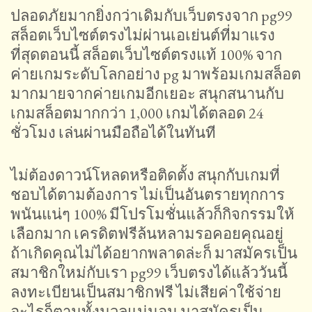
ปลอดภัยมากยิ่งกว่าเดิมกับเว็บตรงจาก pg99
สล็อตเว็บไซต์ตรงไม่ผ่านเอเย่นต์ที่มาแรง
ที่สุดตอนนี้ สล็อตเว็บไซต์ตรงแท้ 100% จาก
ค่ายเกมระดับโลกอย่าง pg มาพร้อมเกมสล็อต
มากมายจากค่ายเกมอีกเยอะ สนุกสนานกับ
เกมสล็อตมากกว่า 1,000 เกมได้ตลอด 24
ชั่วโมง เล่นผ่านมือถือได้ในทันที
ไม่ต้องดาวน์โหลดหรือติดตั้ง สนุกกับเกมที่
ชอบได้ตามต้องการ ไม่เป็นอันตรายทุกการ
พนันแน่ๆ 100% มีโปรโมชั่นแล้วก็กิจกรรมให้
เลือกมาก เครดิตฟรีล้นหลามรอคอยคุณอยู่
ถ้าเกิดคุณไม่ได้อยากพลาดล่ะก็ มาสมัครเป็น
สมาชิกใหม่กับเรา pg99 เว็บตรงได้แล้ววันนี้
ลงทะเบียนเป็นสมาชิกฟรี ไม่เสียค่าใช้จ่าย
อะไรก็ตามทั้งมวลแน่นอน มาสมัครเป็น