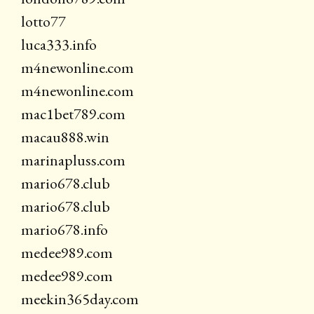
lotto77
luca333.info
m4newonline.com
m4newonline.com
mac1bet789.com
macau888.win
marinapluss.com
mario678.club
mario678.club
mario678.info
medee989.com
medee989.com
meekin365day.com