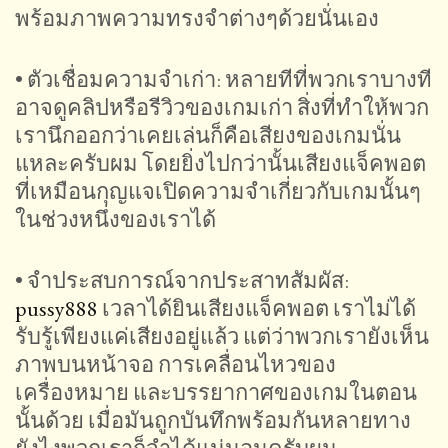
พร้อมภาพความทรงจำต่างๆด้วยนั่นเอง
• ตัวเชื่อมความจำเก่า: หลายทีที่พวกเราบางที
อาจดูคลิปหรือรีวิวของเกมเก่า สิ่งที่ทำให้พวก
เรานึกออกว่าเคยเล่นก็คือเสียงของเกมนั่น
แหละครับผม โดยยิ่งไปกว่านั้นเสียงแจ็คพอต
ที่เหมือนกุญแจเปิดความจำเกี่ยวกับเกมนั้นๆ
ในช่วงหนึ่งของเราได้
• จำประสบการณ์จากประสาทสัมผัส:
pussy888
เวลาได้ยินเสียงแจ็คพอต เราไม่ได้
รับรู้เพียงแค่เสียงอยู่แล้ว แต่ว่าพวกเรายังเห็น
ภาพบนหน้าจอ การเคลื่อนไหวของ
เครื่องหมาย และบรรยากาศของเกมในตอน
นั้นด้วย เมื่อมันถูกบันทึกพร้อมกันหลายทาง