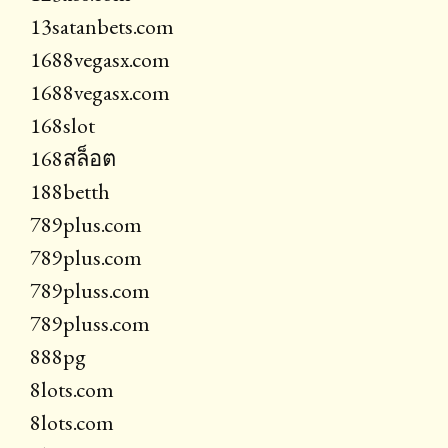
13satanbets.com
1688vegasx.com
1688vegasx.com
168slot
168สล็อต
188betth
789plus.com
789plus.com
789pluss.com
789pluss.com
888pg
8lots.com
8lots.com