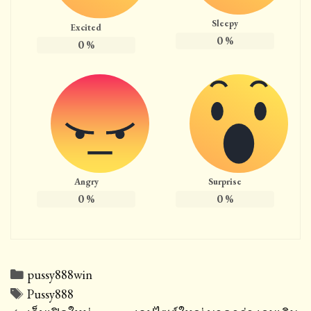
Sleepy
Excited
0
%
0
%
Angry
Surprise
0
%
0
%
Categories
pussy888win
Tags
Pussy888