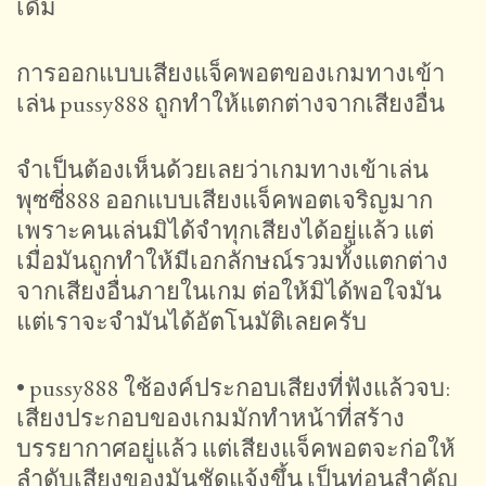
เดิม
การออกแบบเสียงแจ็คพอตของเกมทางเข้า
เล่น pussy888 ถูกทำให้แตกต่างจากเสียงอื่น
จำเป็นต้องเห็นด้วยเลยว่าเกมทางเข้าเล่น
พุซซี่888 ออกแบบเสียงแจ็คพอตเจริญมาก
เพราะคนเล่นมิได้จำทุกเสียงได้อยู่แล้ว แต่
เมื่อมันถูกทำให้มีเอกลักษณ์รวมทั้งแตกต่าง
จากเสียงอื่นภายในเกม ต่อให้มิได้พอใจมัน
แต่เราจะจำมันได้อัตโนมัติเลยครับ
• pussy888 ใช้องค์ประกอบเสียงที่ฟังแล้วจบ:
เสียงประกอบของเกมมักทำหน้าที่สร้าง
บรรยากาศอยู่แล้ว แต่เสียงแจ็คพอตจะก่อให้
ลำดับเสียงของมันชัดแจ้งขึ้น เป็นท่อนสำคัญ