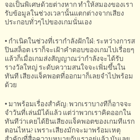
จอเป็นพิเศษด้วยต่างหาก ทำให้สมองของเรา
รับข้อมูลในช่วงเวลานั้นแตกต่างจากเสียง
ประกอบทั่วๆไปของเกมนั่นเอง
• กำเนิดในช่วงที่เรากำลังฝักใฝ่: ระหว่างการส
ปินสล็อต เราก็จะเฝ้าคำตอบของเกมไปเรื่อยๆ
แล้วก็เมื่อเกมส่งสัญญาณว่ากำลังจะได้รับ
รางวัลใหญ่ ระดับความสนใจจะเพิ่มขึ้นใน
ทันที เสียงแจ็คพอตที่ออกมาก็เลยจำไปพร้อม
ด้วย
• มาพร้อมเรื่องสำคัญ: พวกเราบางทีก็อาจจะ
จำวันที่เล่นมิได้แล้ว แต่ว่าพวกเราคิดออกใน
ทันทีว่าเคยได้ยินเสียงแจ็คพอตของเกมทีแรก
ตอนไหน? เพราะเสียงมักจะมาพร้อมเหตุ
สำคัญที่สื่อความหมายกับเราอยู่แล้ว มันเลย