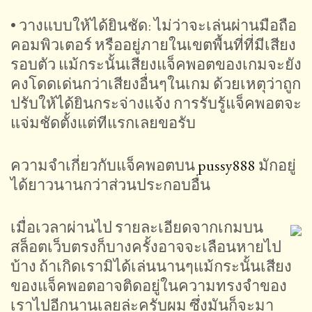
• วางแบบให้ได้ยินชัด: ไม่ว่าจะเล่นผ่านมือถือ
คอมพิวเตอร์ หรืออยู่ภายในเขตพื้นที่ที่มีเสียง
รอบตัว แม้กระนั้นเสียงแจ็คพอตของเกมจะยัง
คงโดดเด่นกว่าเสียงอื่นๆในเกม ด้วยเหตุว่าถูก
ปรับให้ได้ยินกระจ่างแจ้ง การรับรู้แจ็คพอตจะ
แจ่มชัดตั้งแต่ทีแรกเลยขอรับ
ความจำเกี่ยวกับแจ็คพอตบน
pussy888
มักอยู่
ได้ยาวนานกว่าส่วนประกอบอื่น
เมื่อเวลาผ่านไป รายละเอียดจากเกมบน
สล็อตเว็บตรงก็บางครั้งอาจจะเลือนหายไป
บ้าง ถ้าเกิดเรามิได้เล่นนานๆแม้กระนั้นเสียง
ของแจ็คพอตอาจติดอยู่ในความทรงจำของ
เราไปอีกนานเลยล่ะครับผม ซึ่งมันก็จะมา