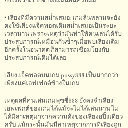
ยังไงพวกเราก็จำได้แน่นอนครับผม
• เสียงที่มีความสม่ำเสมอ: เกมล้นหลามจะยัง
คงใช้เสียงแจ็คพอตเดิมสม่ำเสมอเป็นระยะ
เวลานาน เพราะเหตุว่ามันทำให้คนเล่นได้รับ
ประสบการณ์เหมือนกันซ้ำๆเมื่อพบเสียงเดิม
อีกครั้งในอนาคต ก็สามารถเชื่อมโยงกับ
ประสบการณ์เดิมได้เลย
เสียงแจ็คพอตบนเกม pussy888 เป็นมากกว่า
เพียงแค่เอฟเฟกต์ข้างในเกม
เหตุผลที่คนเล่นเกมพุซซี่888 ยังคงจำเสียง
เอฟเฟกต์ของเกมได้แม้จะไม่ได้เล่นนาน ไม่
ได้มีสาเหตุมาจากความดังของเสียงอปิ้งเดียว
ครับ แม้กระนั้นมันมีสาเหตุจากการที่เสียงถูก