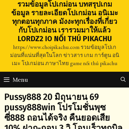
Skip
รวมข้อมูลโปเกม่อน บทสรุปเกม
to
ข้อมูล รายละเอียดโปเกม่อน อนิเมะ
content
ทุกตอนทุกภาค มังงะทุกเรื่องที่เกี่ยว
กับโปเกม่อน เรารวมมาให้แล้ว
LORDZ2 IO NỐI THÚ PIKACHU
https://www.choipikachu.com รวมข้อมูลโปเก
ม่อนที่แน่นที่สุดในโลก ข่าวสาร เกม การ์ตูน อนิ
เมะ โปเกม่อน ภาษาไทย game nối thú pikachu
Menu
Pussy888 20 มิถุนายน 69
pussy888win โปรโมชั่นพุซ
ซี่888 ถอนได้จริง คืนยอดเสีย
10% ฝาก-ถอน 3 วิ โอนเร็วทุกบิล