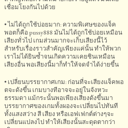
เชื่อมโยงกันไปด้วย
• ไม่ได้ถูกใช้บ่อยมาก: ความพิเศษของแจ็ค
พอตก็คือ pussy888 มันไม่ได้ถูกใช้บ่อยเหมือน
เสียงทั่วไป เกมส่วนมากจะเก็บเสียงนี้ไว้
สำหรับเรื่องราวสำคัญเพียงแค่นั้น ทำให้พวก
เราไม่ได้ยินซ้ำจนเกิดความเคยชินเหมือน
เสียงอื่น พอเสียงนี้มาก็ทำให้จดจำได้ง่ายขึ้น
• เปลี่ยนบรรยากาศเกม: ก่อนที่จะเสียงแจ็คพอ
ตจะดังขึ้น เกมบางทีอาจจะอยู่ในจังหวะ
ธรรมดา แม้กระนั้นพอเพียงเสียงดังขึ้นมา
บรรยากาศของเกมทั้งผองจะเปลี่ยนไปทันที
ทั้งแสงสว่าง สี เสียง หรือเอฟเฟกต์ต่างๆจะ
เปลี่ยนแปลงไป ทำให้เสียงนั้นสะดุดตากว่า