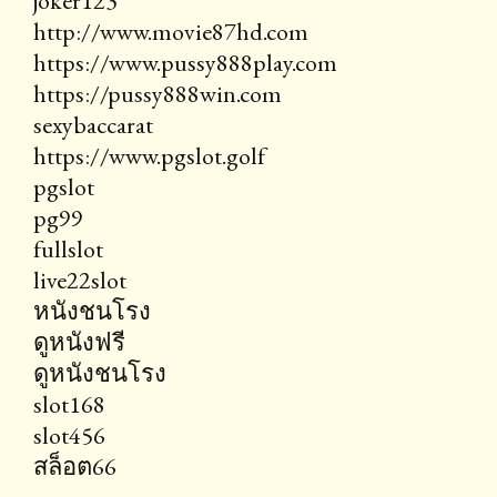
joker123
http://www.movie87hd.com
https://www.pussy888play.com
https://pussy888win.com
sexybaccarat
https://www.pgslot.golf
pgslot
pg99
fullslot
live22slot
หนังชนโรง
ดูหนังฟรี
ดูหนังชนโรง
slot168
slot456
สล็อต66