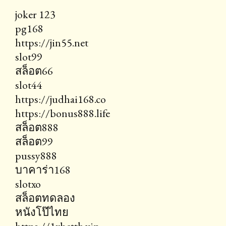
joker 123
pg168
https://jin55.net
slot99
สล็อต66
slot44
https://judhai168.co
https://bonus888.life
สล็อต888
สล็อต99
pussy888
บาคาร่า168
slotxo
สล็อตทดลอง
หนังโป๊ไทย