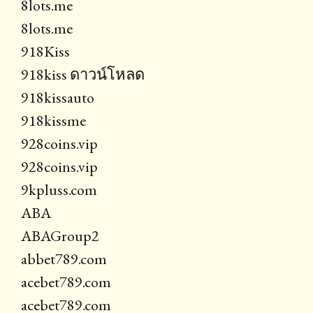
8lots.me
8lots.me
918Kiss
918kiss ดาวน์โหลด
918kissauto
918kissme
928coins.vip
928coins.vip
9kpluss.com
ABA
ABAGroup2
abbet789.com
acebet789.com
acebet789.com