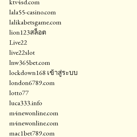
ktv4sd.com
lala55-casino.com
lalikabetsgame.com
lion123สล็อต
Live22
live22slot
lnw365bet.com
lockdown168 เข้าสู่ระบบ
london6789.com
lotto77
luca333.info
m4newonline.com
m4newonline.com
mac1bet789.com