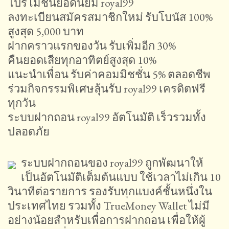
โปรโมชั่นยอดนิยม royal99
ลงทะเบียนสมัครสมาชิกใหม่ รับโบนัส 100%
สูงสุด 5,000 บาท
ฝากคราวแรกของวัน รับเพิ่มอีก 30%
คืนยอดเสียทุกอาทิตย์สูงสุด 10%
แนะนำเพื่อน รับค่าคอมมิชชั่น 5% ตลอดชีพ
ร่วมกิจกรรมพิเศษลุ้นรับ royal99 เครดิตฟรี
ทุกวัน
ระบบฝากถอน royal99 อัตโนมัติ เร็วรวมทั้ง
ปลอดภัย
ระบบฝากถอนของ royal99 ถูกพัฒนาให้
เป็นอัตโนมัติเต็มต้นแบบ ใช้เวลาไม่เกิน 10
วินาทีต่อรายการ รองรับทุกแบงค์ชั้นหนึ่งใน
ประเทศไทย รวมทั้ง TrueMoney Wallet ไม่มี
อย่างน้อยสำหรับเพื่อการฝากถอน เพื่อให้ผู้