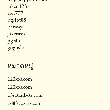
joker 123
slot777
pgslot88
betway
jokerasia
pg slot
gogoslot
หมวดหมู่
123xos.com
123xos.com
13satanbets.com
1688vegasx.com