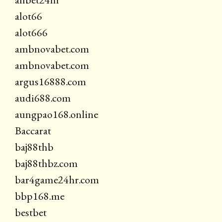
alot66
alot666
ambnovabet.com
ambnovabet.com
argus16888.com
audi688.com
aungpao168.online
Baccarat
baj88thb
baj88thbz.com
bar4game24hr.com
bbp168.me
bestbet