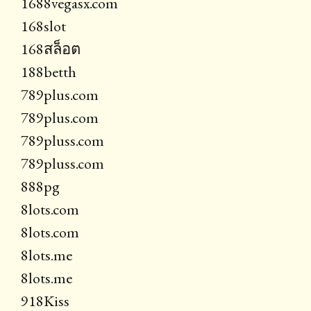
1688vegasx.com
168slot
168สล็อต
188betth
789plus.com
789plus.com
789pluss.com
789pluss.com
888pg
8lots.com
8lots.com
8lots.me
8lots.me
918Kiss