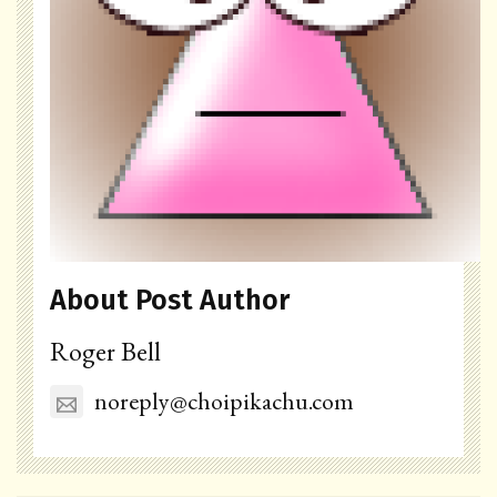
About Post Author
Roger Bell
noreply@choipikachu.com