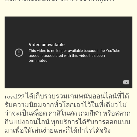
royal99 ได้เก็บรวบรวมเกมพนันออนไลน์ที่ได้
รับความนิยมจากทั่วโลกเอาไว้ในที่เดียว ไม่
ว่าจะเป็นสล็อต คาสิโนสด เกมกีฬา หรือสลาก
กินแบ่งออนไลน์ ทุกบริการได้รับการออกแบบ
มาเพื่อให้เล่นง่ายและก็ได้กำไรได้จริง