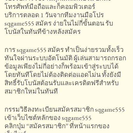
โทรศัพท์มือถือและก็คอมพิวเตอร์
บริการตลอด 1 วันจากทีมงานมือโปร
sqgame555 สมัคร ง่ายในไม่กี่ขั้นตอน รับ
โบนัสในทันทีข้างหลังสมัคร
การ sqgame555 สมัคร ทำเป็นง่ายรวมทั้งเร็ว
ทันใจผ่านระบบอัตโนมัติ ผู้เล่นสามารถกรอก
ข้อมูลเพียงไม่กี่อย่างก็พร้อมเข้าสู่ระบบได้
โดยทันทีโดยไม่ต้องติดต่อแอดไม่น ทั้งยังมี
สิทธิ์รับโบนัสต้อนรับและเครดิตฟรีสำหรับ
สมาชิกใหม่ในทันที
กรรมวิธีลงทะเบียนสมัครสมาชิก sqgame555
เข้าเว็บไซต์หลักของ sqgame555
คลิกปุ่ม “สมัครสมาชิก” ที่หน้าแรกของ