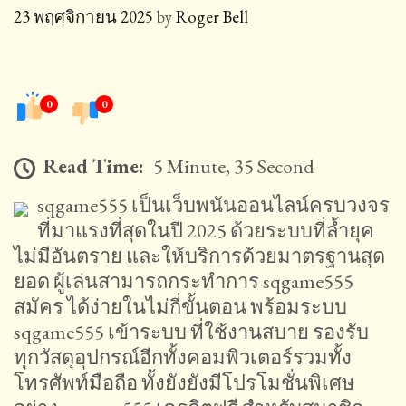
23 พฤศจิกายน 2025
by
Roger Bell
0
0
Read Time:
5 Minute, 35 Second
sqgame555 เป็นเว็บพนันออนไลน์ครบวงจร
ที่มาแรงที่สุดในปี 2025 ด้วยระบบที่ล้ำยุค
ไม่มีอันตราย และให้บริการด้วยมาตรฐานสุด
ยอด ผู้เล่นสามารถกระทำการ sqgame555
สมัคร ได้ง่ายในไม่กี่ขั้นตอน พร้อมระบบ
sqgame555 เข้าระบบ ที่ใช้งานสบาย รองรับ
ทุกวัสดุอุปกรณ์อีกทั้งคอมพิวเตอร์รวมทั้ง
โทรศัพท์มือถือ ทั้งยังยังมีโปรโมชั่นพิเศษ