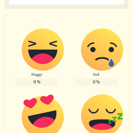
Happy
Sad
0
%
0
%