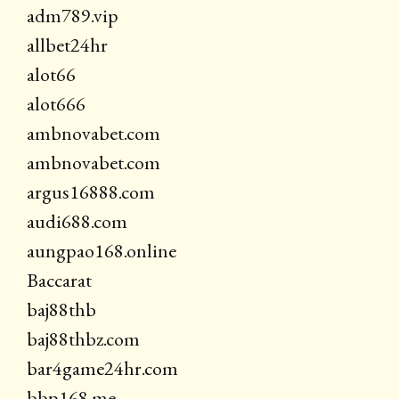
adm789.vip
allbet24hr
alot66
alot666
ambnovabet.com
ambnovabet.com
argus16888.com
audi688.com
aungpao168.online
Baccarat
baj88thb
baj88thbz.com
bar4game24hr.com
bbp168.me