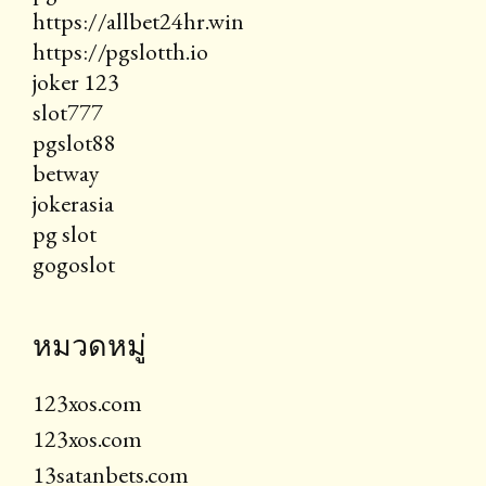
https://allbet24hr.win
https://pgslotth.io
joker 123
slot777
pgslot88
betway
jokerasia
pg slot
gogoslot
หมวดหมู่
123xos.com
123xos.com
13satanbets.com