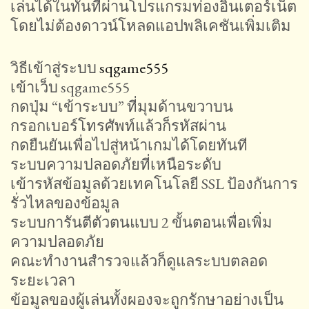
เล่นได้ในทันทีผ่านโปรแกรมท่องอินเตอร์เน็ต
โดยไม่ต้องดาวน์โหลดแอปพลิเคชันเพิ่มเติม
วิธีเข้าสู่ระบบ
sqgame555
เข้าเว็บ sqgame555
กดปุ่ม “เข้าระบบ” ที่มุมด้านขวาบน
กรอกเบอร์โทรศัพท์แล้วก็รหัสผ่าน
กดยืนยันเพื่อไปสู่หน้าเกมได้โดยทันที
ระบบความปลอดภัยที่เหนือระดับ
เข้ารหัสข้อมูลด้วยเทคโนโลยี SSL ป้องกันการ
รั่วไหลของข้อมูล
ระบบการันตีตัวตนแบบ 2 ขั้นตอนเพื่อเพิ่ม
ความปลอดภัย
คณะทำงานสำรวจแล้วก็ดูแลระบบตลอด
ระยะเวลา
ข้อมูลของผู้เล่นทั้งผองจะถูกรักษาอย่างเป็น