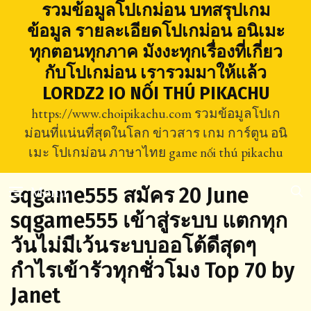
Skip
รวมข้อมูลโปเกม่อน บทสรุปเกม
to
ข้อมูล รายละเอียดโปเกม่อน อนิเมะ
content
ทุกตอนทุกภาค มังงะทุกเรื่องที่เกี่ยว
กับโปเกม่อน เรารวมมาให้แล้ว
LORDZ2 IO NỐI THÚ PIKACHU
https://www.choipikachu.com รวมข้อมูลโปเก
ม่อนที่แน่นที่สุดในโลก ข่าวสาร เกม การ์ตูน อนิ
เมะ โปเกม่อน ภาษาไทย game nối thú pikachu
sqgame555 สมัคร 20 June
Menu
sqgame555 เข้าสู่ระบบ แตกทุก
วันไม่มีเว้นระบบออโต้ดีสุดๆ
กำไรเข้ารัวทุกชั่วโมง Top 70 by
Janet