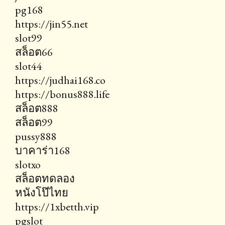
pg168
https://jin55.net
slot99
สล็อต66
slot44
https://judhai168.co
https://bonus888.life
สล็อต888
สล็อต99
pussy888
บาคาร่า168
slotxo
สล็อตทดลอง
หนังโป๊ไทย
https://1xbetth.vip
pgslot