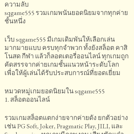
ความลับ
sqgame555 รวมเกมพนันยอดนิยมจากทุกค่าย
ชั้นหนึ่ง
เว็บ sqgame555 มีเกมเดิมพันให้เลือกเล่น
มากมายแบบ ครบทุกจำพวก ทั้งยังสล็อต คาสิ
โนสด กีฬา แล้วก็ลอตเตอรี่ออนไลน์ ทุกเกมถูก
คัดสรรจากค่ายเกมชั้นแนวหน้าระดับโลก
เพื่อให้ผู้เล่นได้รับประสบการณ์ที่ยอดเยี่ยม
หมวดหมู่เกมยอดนิยมใน sqgame555
1. สล็อตออนไลน์
รวมเกมสล็อตแตกง่ายจากค่ายดัง ยกตัวอย่าง
เช่น PG Soft, Joker, Pragmatic Play, JILI, และ