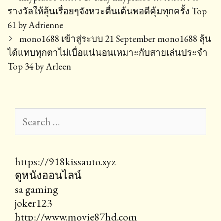
navigation
รางวัลให้ลุ้นเรื่อยๆจังหวะตื่นเต้นพอดีคุ้มทุกครั้ง Top
61 by Adrienne
mono1688 เข้าสู่ระบบ 21 September mono1688 ลุ้น
ได้แทบทุกตาไม่เบื่อแน่นอนเหมาะกับสายเล่นประจำ
Top 34 by Arleen
Search
for:
https://918kissauto.xyz
ดูหนังออนไลน์
sa gaming
joker123
http://www.movie87hd.com