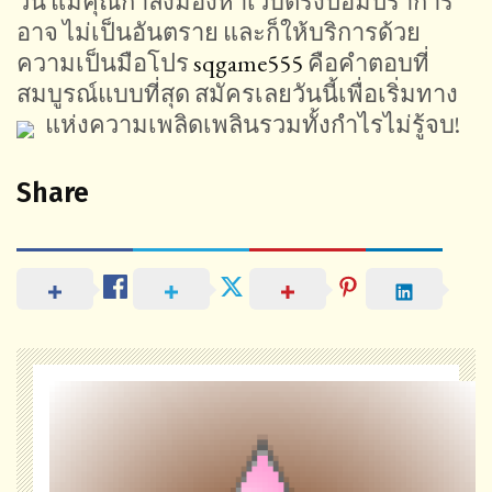
วัน แม้คุณกำลังมองหาเว็บตรงป้อมปราการ
อาจ ไม่เป็นอันตราย และก็ให้บริการด้วย
ความเป็นมือโปร
sqgame555
คือคำตอบที่
สมบูรณ์แบบที่สุด สมัครเลยวันนี้เพื่อเริ่มทาง
แห่งความเพลิดเพลินรวมทั้งกำไรไม่รู้จบ!
Share