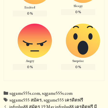
Sleepy
Excited
0
%
0
%
Angry
Surprise
0
%
0
%
Categories
sqgame555s.com
,
sqgame555s.com
Tags
sqgame555 สมัคร
,
sqgame555 เครดิตฟรี
Post
infyplus88 สมัคร 19 May infyplus88 เครดิตฟรี มี