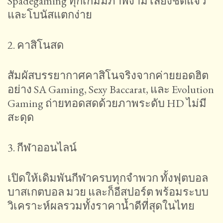
Spadegaming ทุกเกมมีภาพงาม เสียงชัดแจ๋ว
และโบนัสแตกง่าย
2. คาสิโนสด
สัมผัสบรรยากาศคาสิโนจริงจากค่ายยอดฮิต
อย่าง SA Gaming, Sexy Baccarat, และ Evolution
Gaming ถ่ายทอดสดด้วยภาพระดับ HD ไม่มี
สะดุด
3. กีฬาออนไลน์
เปิดให้เดิมพันกีฬาครบทุกจำพวก ทั้งฟุตบอล
บาสเกตบอล มวย และก็อีสปอร์ต พร้อมระบบ
วิเคราะห์ผลรวมทั้งราคาน้ำดีที่สุดในไทย