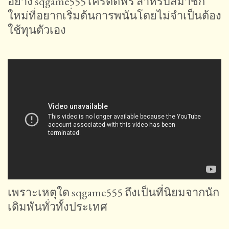
อย่าง sqgame555 เครดิตฟรี สำหรับสมาชิก
ใหม่ที่อยากเริ่มต้นการพนันโดยไม่จำเป็นต้อง
ใช้ทุนตัวเอง
เพราะเหตุใด sqgame555 ถึงเป็นที่นิยมจากนัก
เดิมพันทั่วทั้งประเทศ