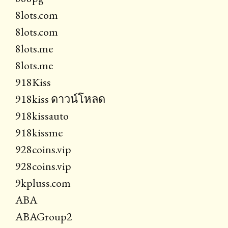
8lots.com
8lots.com
8lots.me
8lots.me
918Kiss
918kiss ดาวน์โหลด
918kissauto
918kissme
928coins.vip
928coins.vip
9kpluss.com
ABA
ABAGroup2