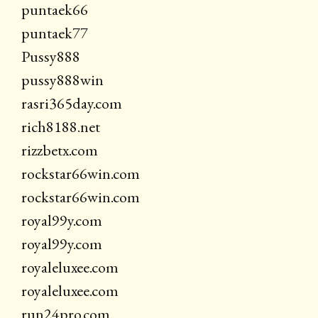
puntaek66
puntaek77
Pussy888
pussy888win
rasri365day.com
rich8188.net
rizzbetx.com
rockstar66win.com
rockstar66win.com
royal99y.com
royal99y.com
royaleluxee.com
royaleluxee.com
run24pro.com