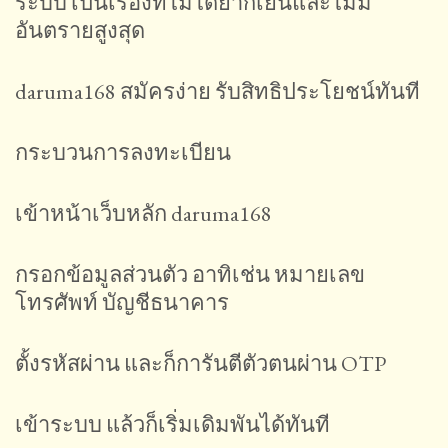
ระบบ เป็นเรื่องที่ไม่ได้ยากเย็นและไม่มี
อันตรายสูงสุด
daruma168 สมัครง่าย รับสิทธิประโยชน์ทันที
กระบวนการลงทะเบียน
เข้าหน้าเว็บหลัก daruma168
กรอกข้อมูลส่วนตัว อาทิเช่น หมายเลข
โทรศัพท์ บัญชีธนาคาร
ตั้งรหัสผ่าน และก็การันตีตัวตนผ่าน OTP
เข้าระบบ แล้วก็เริ่มเดิมพันได้ทันที