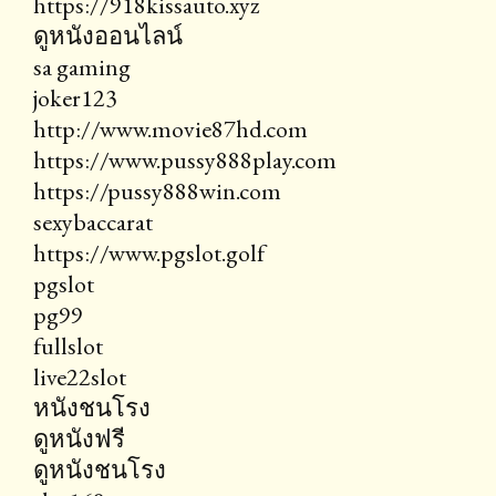
https://918kissauto.xyz
ดูหนังออนไลน์
sa gaming
joker123
http://www.movie87hd.com
https://www.pussy888play.com
https://pussy888win.com
sexybaccarat
https://www.pgslot.golf
pgslot
pg99
fullslot
live22slot
หนังชนโรง
ดูหนังฟรี
ดูหนังชนโรง