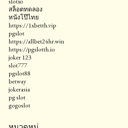
slotxo
สล็อตทดลอง
หนังโป๊ไทย
https://1xbetth.vip
pgslot
https://allbet24hr.win
https://pgslotth.io
joker 123
slot777
pgslot88
betway
jokerasia
pg slot
gogoslot
หมวดหมู่