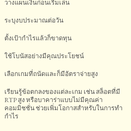
วางแผนเงินก่อนเริ่มเล่น
ระบุงบประมาณต่อวัน
ตั้งเป้ากำไรแล้วก็ขาดทุน
ใช้โบนัสอย่างมีคุณประโยชน์
เลือกเกมที่ถนัดและก็มีอัตราจ่ายสูง
เรียนรู้ข้อตกลงของแต่ละเกม เช่น สล็อตที่มี
RTP สูง หรือบาคาร่าแบบไม่มีคุณค่า
คอมมิชชั่น ช่วยเพิ่มโอกาสสำหรับในการทำ
กำไร