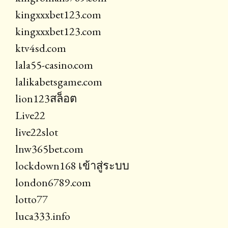
kingxxxbet123.com
kingxxxbet123.com
ktv4sd.com
lala55-casino.com
lalikabetsgame.com
lion123สล็อต
Live22
live22slot
lnw365bet.com
lockdown168 เข้าสู่ระบบ
london6789.com
lotto77
luca333.info