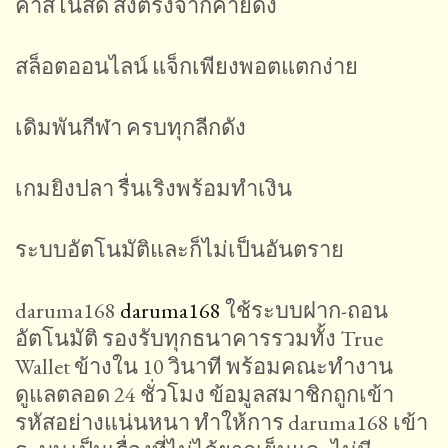
คาสิโนสด ส่งตรงจากค่ายดัง
สล็อตออนไลน์ แจ็กเพียงพอตแตกง่าย
เดิมพันกีฬา ครบทุกลีกดัง
เกมยิงปลา รื่นเริงพร้อมทำเงิน
ระบบอัตโนมัติและก็ไม่เป็นอันตราย
daruma168
daruma168
ใช้ระบบฝาก-ถอน
อัตโนมัติ รองรับทุกธนาคารรวมทั้ง True
Wallet ข้างใน 10 วินาที พร้อมคณะทำงาน
ดูแลตลอด 24 ชั่วโมง ข้อมูลสมาชิกถูกเข้า
รหัสอย่างแน่นหนา ทำให้การ daruma168 เข้า