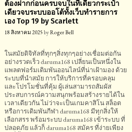
ต้องฝากก่อนครบจบในที่เดียวกระเป๋า
เดียวจบระบบออโต้ทั้งเว็บทำรายการ
เอง Top 19 by Scarlett
18 สิงหาคม 2025
by
Roger Bell
ในสมัยดิจิทัลที่ทุกๆสิ่งทุกๆอย่างเชื่อมต่อกัน
อย่างรวดเร็ว daruma168 เปลี่ยนเป็นหนึ่งใน
แพลตฟอร์มเดิมพันออนไลน์ที่น่าเฝ้ามอง ด้วย
ระบบที่นำสมัย การให้บริการที่ครอบคลุม
และโปรโมชั่นที่คุ้ม ผู้เล่นสามารถสัมผัส
ประสบการณ์ความสนุกพร้อมสร้างรายได้ใน
เวลาเดียวกัน ไม่ว่าจะเป็นเกมคาสิโน สล็อต
หรือการเดิมพันกีฬา daruma168 มีทุกสิ่งให้
เลือกสรร พร้อมระบบ daruma168 เข้าระบบ ที่
ปลอดภัย แล้วก็ daruma168 สมัคร ที่ง่ายเพียง