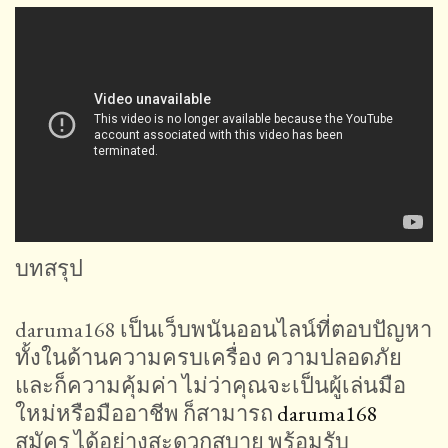
บทสรุป
daruma168 เป็นเว็บพนันออนไลน์ที่ตอบปัญหา
ทั้งในด้านความครบเครื่อง ความปลอดภัย
และก็ความคุ้มค่า ไม่ว่าคุณจะเป็นผู้เล่นมือ
ใหม่หรือมืออาชีพ ก็สามารถ
daruma168
สมัคร ได้อย่างสะดวกสบาย พร้อมรับ