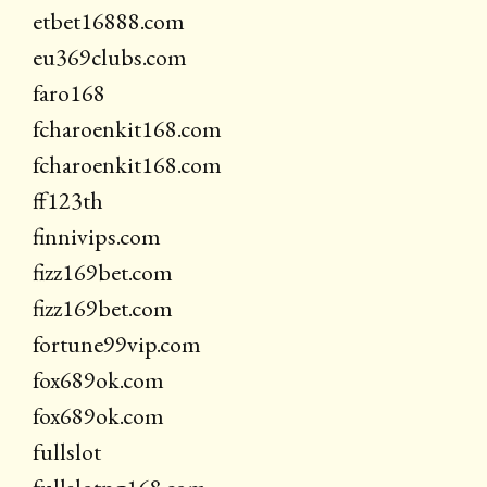
etbet16888.com
eu369clubs.com
faro168
fcharoenkit168.com
fcharoenkit168.com
ff123th
finnivips.com
fizz169bet.com
fizz169bet.com
fortune99vip.com
fox689ok.com
fox689ok.com
fullslot