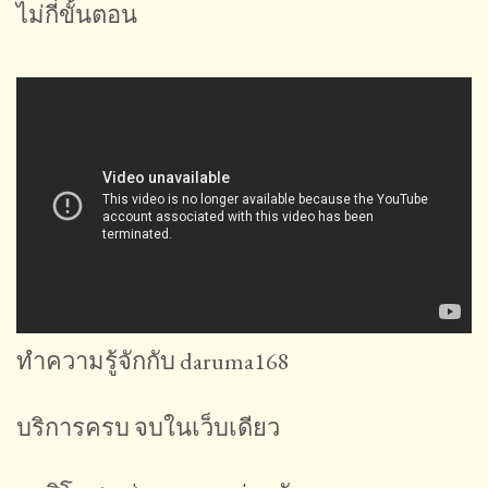
ไม่กี่ขั้นตอน
ทำความรู้จักกับ daruma168
บริการครบ จบในเว็บเดียว