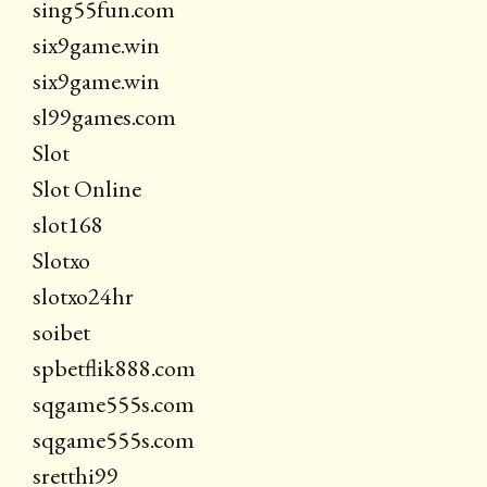
sing55fun.com
six9game.win
six9game.win
sl99games.com
Slot
Slot Online
slot168
Slotxo
slotxo24hr
soibet
spbetflik888.com
sqgame555s.com
sqgame555s.com
sretthi99