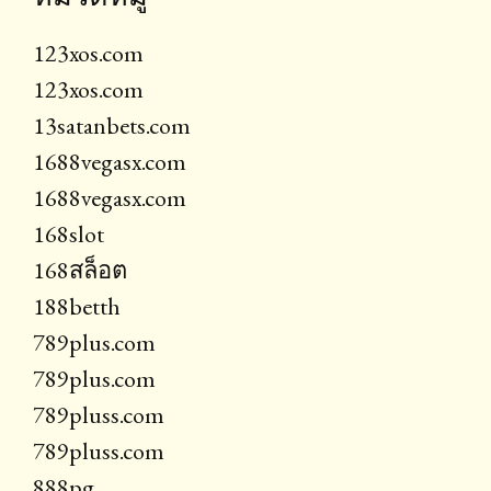
123xos.com
123xos.com
13satanbets.com
1688vegasx.com
1688vegasx.com
168slot
168สล็อต
188betth
789plus.com
789plus.com
789pluss.com
789pluss.com
888pg