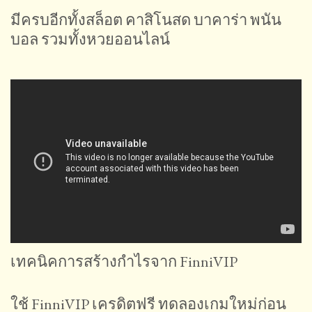
มีครบอีกทั้งสล็อต คาสิโนสด บาคาร่า พนัน
บอล รวมทั้งหวยออนไลน์
เทคนิคการสร้างกำไรจาก FinniVIP
ใช้ FinniVIP เครดิตฟรี ทดลองเกมใหม่ก่อน