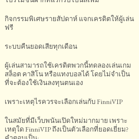
กิจกรรมพิเศษรายสัปดาห์ แจกเครดิตให้ผู้เล่น
ฟรี
ระบบคืนยอดเสียทุกเดือน
ผู้เล่นสามารถใช้เครดิตพวกนี้ทดลองเล่นเกม
สล็อต คาสิโน หรือแทงบอลได้ โดยไม่จำเป็น
ที่จะต้องใช้เงินลงทุนตนเอง
เพราะเหตุไรควรจะเลือกเล่นกับ FinniVIP
ในสมัยที่มีเว็บพนันเปิดใหม่มากมาย เพราะ
เหตุใด FinniVIP ถึงเป็นตัวเลือกที่ยอดเยี่ยม?
คำตอบเป็น: