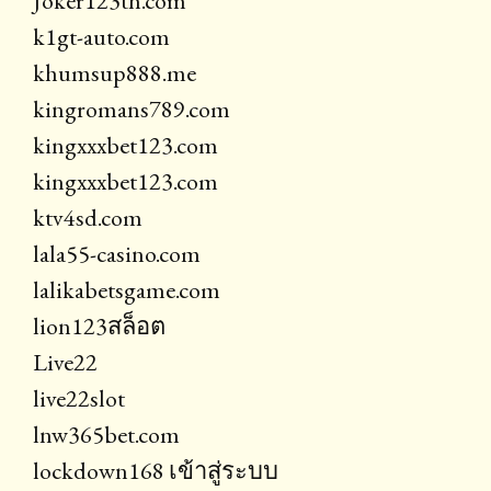
Joker123th.com
k1gt-auto.com
khumsup888.me
kingromans789.com
kingxxxbet123.com
kingxxxbet123.com
ktv4sd.com
lala55-casino.com
lalikabetsgame.com
lion123สล็อต
Live22
live22slot
lnw365bet.com
lockdown168 เข้าสู่ระบบ