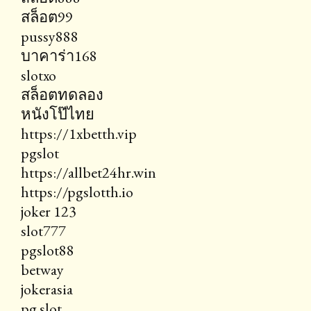
สล็อต99
pussy888
บาคาร่า168
slotxo
สล็อตทดลอง
หนังโป๊ไทย
https://1xbetth.vip
pgslot
https://allbet24hr.win
https://pgslotth.io
joker 123
slot777
pgslot88
betway
jokerasia
pg slot