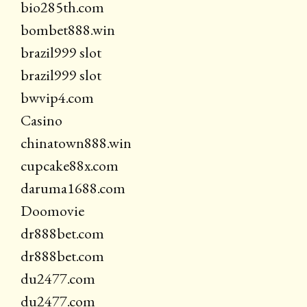
bio285th.com
bombet888.win
brazil999 slot
brazil999 slot
bwvip4.com
Casino
chinatown888.win
cupcake88x.com
daruma1688.com
Doomovie
dr888bet.com
dr888bet.com
du2477.com
du2477.com