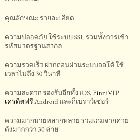
คุณลักษณะ รายละเอียด
ความปลอดภัย ใช้ระบบ SSL รวมทั้งการเข้า
รหัสมาตรฐานสากล
ความรวดเร็ว ฝากถอนผ่านระบบออโต้ ใช้
เวลาไม่ถึง 30 วินาที
ความสะดวก รองรับอีกทั้ง iOS,
FinniVIP
เครดิตฟรี
Android และก็เบราว์เซอร์
ความมากมายหลากหลาย รวมเกมจากค่าย
ดังมากกว่า 30 ค่าย