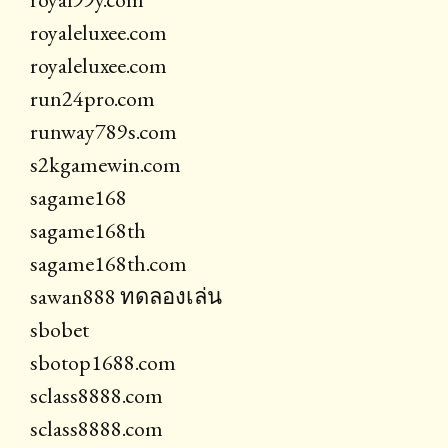
royaleluxee.com
royaleluxee.com
run24pro.com
runway789s.com
s2kgamewin.com
sagame168
sagame168th
sagame168th.com
sawan888 ทดลองเล่น
sbobet
sbotop1688.com
sclass8888.com
sclass8888.com