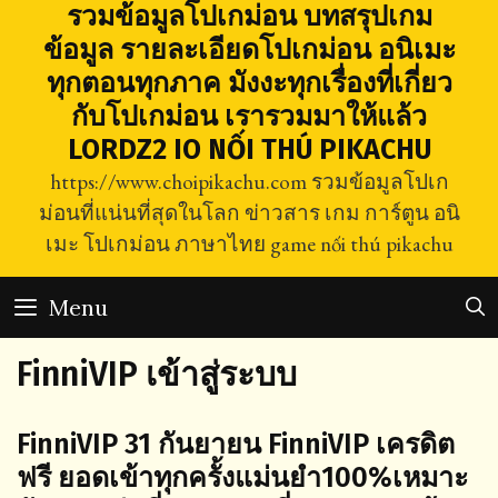
Skip
รวมข้อมูลโปเกม่อน บทสรุปเกม
to
ข้อมูล รายละเอียดโปเกม่อน อนิเมะ
content
ทุกตอนทุกภาค มังงะทุกเรื่องที่เกี่ยว
กับโปเกม่อน เรารวมมาให้แล้ว
LORDZ2 IO NỐI THÚ PIKACHU
https://www.choipikachu.com รวมข้อมูลโปเก
ม่อนที่แน่นที่สุดในโลก ข่าวสาร เกม การ์ตูน อนิ
เมะ โปเกม่อน ภาษาไทย game nối thú pikachu
Menu
FinniVIP เข้าสู่ระบบ
FinniVIP 31 กันยายน FinniVIP เครดิต
ฟรี ยอดเข้าทุกครั้งแม่นยำ100%เหมาะ