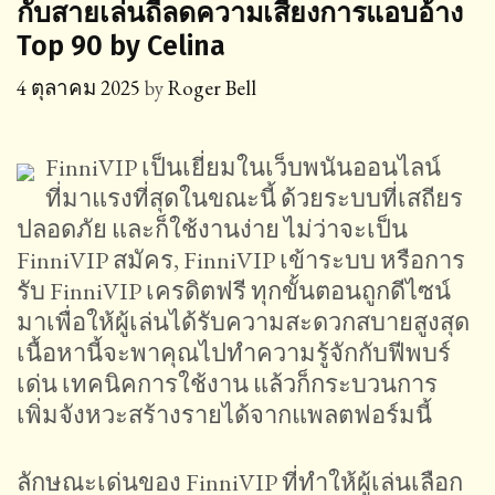
กับสายเล่นถี่ลดความเสี่ยงการแอบอ้าง
Top 90 by Celina
4 ตุลาคม 2025
by
Roger Bell
FinniVIP เป็นเยี่ยมในเว็บพนันออนไลน์
ที่มาแรงที่สุดในขณะนี้ ด้วยระบบที่เสถียร
ปลอดภัย และก็ใช้งานง่าย ไม่ว่าจะเป็น
FinniVIP สมัคร, FinniVIP เข้าระบบ หรือการ
รับ FinniVIP เครดิตฟรี ทุกขั้นตอนถูกดีไซน์
มาเพื่อให้ผู้เล่นได้รับความสะดวกสบายสูงสุด
เนื้อหานี้จะพาคุณไปทำความรู้จักกับฟีพบร์
เด่น เทคนิคการใช้งาน แล้วก็กระบวนการ
เพิ่มจังหวะสร้างรายได้จากแพลตฟอร์มนี้
ลักษณะเด่นของ FinniVIP ที่ทำให้ผู้เล่นเลือก