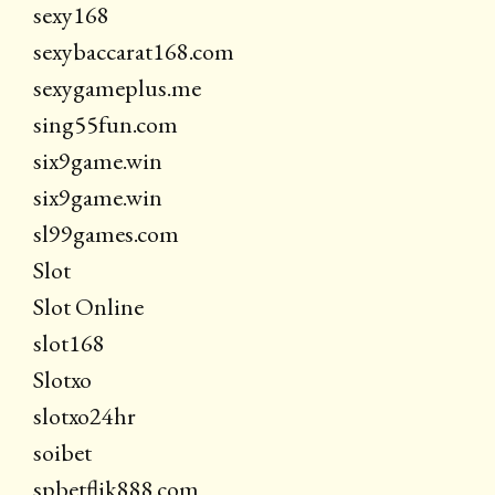
sexy168
sexybaccarat168.com
sexygameplus.me
sing55fun.com
six9game.win
six9game.win
sl99games.com
Slot
Slot Online
slot168
Slotxo
slotxo24hr
soibet
spbetflik888.com