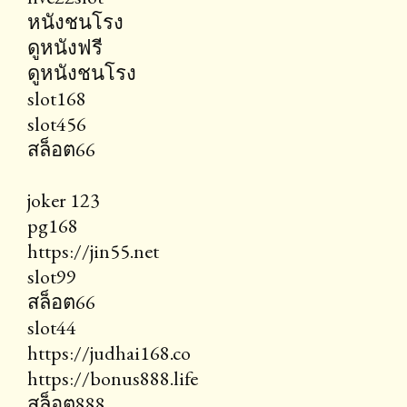
หนังชนโรง
ดูหนังฟรี
ดูหนังชนโรง
slot168
slot456
สล็อต66
joker 123
pg168
https://jin55.net
slot99
สล็อต66
slot44
https://judhai168.co
https://bonus888.life
สล็อต888