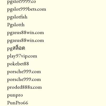
pgslot9999.co
pgslot999bets.com
pgslotfish
Pgslotth
pgzeus88win.com
pgzeus88win.com
pgสล็อต
play97vip.com
pokebet88
porsche999.com
porsche999.com
proded888x.com
punpro
PunPro66