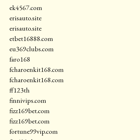
ek4567.com
erisauto.site
erisauto.site
etbet16888.com
eu369clubs.com
faro168
fcharoenkit168.com
fcharoenkit168.com
ff123th
finnivips.com
fizz169bet.com
fizz169bet.com
fortune99vip.com