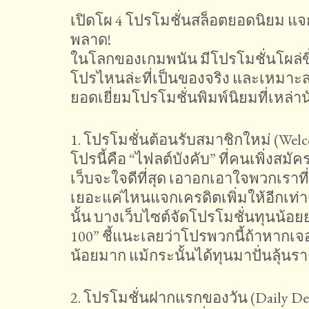
เปิดโผ 4 โปรโมชั่นสล็อตยอดนิยม แจก
พลาด!
ในโลกของเกมพนัน มีโปรโมชั่นโผล่ข
โปรไหนล่ะที่เป็นของจริง และเหมาะส
ยอดเยี่ยมโปรโมชั่นพิมพ์นิยมที่เหล่านั
1. โปรโมชั่นต้อนรับสมาชิกใหม่ (Wel
โปรนี้คือ “ไฟลต์บังคับ” ที่คนเพิ่งสม
เว็บจะใจดีที่สุด เอาอกเอาใจพวกเรา
เยอะแค่ไหนแจกเครดิตเพิ่มให้อีกเท่า
นั้น บางเว็บไซต์จัดโปรโมชั่นทุนน้อยย
100” ชี้แนะเลยว่าโปรพวกนี้ถ้าหากเจอเม
น้อยมาก แม้กระนั้นได้ทุนมาปั่นลุ้นร
2. โปรโมชั่นฝากแรกของวัน (Daily De