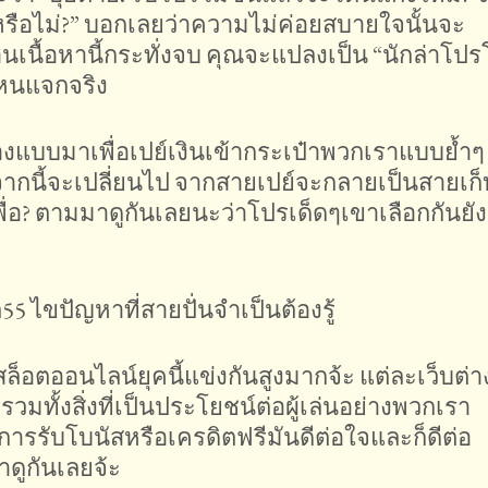
หรือไม่?” บอกเลยว่าความไม่ค่อยสบายใจนั้นจะ
านเนื้อหานี้กระทั่งจบ คุณจะแปลงเป็น “นักล่าโป
รไหนแจกจริง
งแบบมาเพื่อเปย์เงินเข้ากระเป๋าพวกเราแบบย้ำๆ
กนี้จะเปลี่ยนไป จากสายเปย์จะกลายเป็นสายเก็
อ? ตามมาดูกันเลยนะว่าโปรเด็ดๆเขาเลือกกันยัง
5 ไขปัญหาที่สายปั่นจำเป็นต้องรู้
อตออนไลน์ยุคนี้แข่งกันสูงมากจ้ะ แต่ละเว็บต่าง
รวมทั้งสิ่งที่เป็นประโยชน์ต่อผู้เล่นอย่างพวกเรา
่ะ การรับโบนัสหรือเครดิตฟรีมันดีต่อใจและก็ดีต่อ
ดูกันเลยจ้ะ