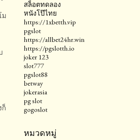
สล็อตทดลอง
หนังโป๊ไทย
รโม
https://1xbetth.vip
pgslot
https://allbet24hr.win
https://pgslotth.io
บ
joker 123
slot777
pgslot88
betway
jokerasia
pg slot
ก็
gogoslot
หมวดหมู่