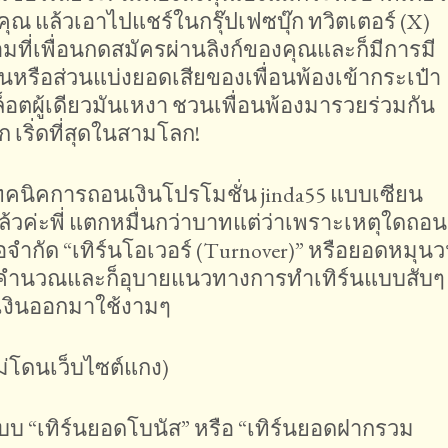
คุณ แล้วเอาไปแชร์ในกรุ๊ปเฟซบุ๊ก ทวิตเตอร์ (X)
็ตามที่เพื่อนกดสมัครผ่านลิงก์ของคุณและก็มีการมี
นหรือส่วนแบ่งยอดเสียของเพื่อนพ้องเข้ากระเป๋า
อตผู้เดียวมันเหงา ชวนเพื่อนพ้องมารวยร่วมกัน
 เริ่ดที่สุดในสามโลก!
ทคนิคการถอนเงินโปรโมชั่น jinda55 แบบเซียน
้วค่ะพี่ แตกหมื่นกว่าบาทแต่ว่าเพราะเหตุใดถอน
อจำกัด “เทิร์นโอเวอร์ (Turnover)” หรือยอดหมุน
ูตรคำนวณและก็อุบายแนวทางการทำเทิร์นแบบสับๆ
ิกเงินออกมาใช้งามๆ
ไม่โดนเว็บไซต์แกง)
บบ “เทิร์นยอดโบนัส” หรือ “เทิร์นยอดฝากรวม