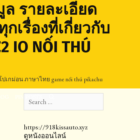
มูล รายละเอียด
รื่องที่เกี่ยวกับ
2 IO NỐI THÚ
ะ โปเกม่อน ภาษาไทย game nối thú pikachu
Search
SEARCH
LOG
PIN POSTS
for:
https://918kissauto.xyz
ดูหนังออนไลน์