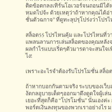
ติดข้อตกลงเทิร์นโอเวอร์จนถอนมิได้
หมดไปจ้ะ ด้วยเหตุว่าถ้าหากคุณได้อ่
ชั่นตัวฉกาจ” ที่ดูทะลุปรุโปร่งว่าโป
สล็อต55 โปรไหนคุ้ม และโปรไหนที่วา
แพลนลานการเล่นสล็อตของคุณหลังจา
ผลกำไรแบบเริ่ดๆตัวมารดาจะสนใจเพื่
ไง!
เพราะอะไรจำต้องรับโปรโมชั่น สล็อต5
ถ้าหากบอกกันตามจริง ระบบของเว็บสล็
งัดกลอุบายเด็ดๆออกมาดึงดูดใจผู้เล่น 
เยอะที่สุดก็คือ “โปรโมชั่น” นั่นเองค
พอร์ตเงินลงทุนของพวกเราอย่างไร มา