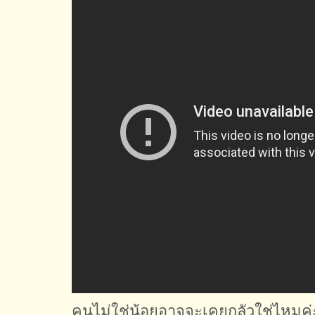
คนไม่ใช่น้อยอาจจะเคยกลัวใช่ไหมค่ะ