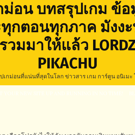
ม่อน บทสรุปเกม ข้อ
ุกตอนทุกภาค มังงะทุกเ
ารวมมาให้แล้ว LORDZ
PIKACHU
ปเกม่อนที่แน่นที่สุดในโลก ข่าวสาร เกม การ์ตูน อนิเม
T YOUR NEW SITE UP AND RUNNING IN NO TIME!
B