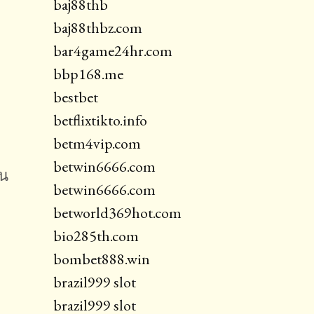
baj88thb
baj88thbz.com
bar4game24hr.com
bbp168.me
bestbet
betflixtikto.info
betm4vip.com
betwin6666.com
วน
betwin6666.com
betworld369hot.com
bio285th.com
bombet888.win
brazil999 slot
brazil999 slot