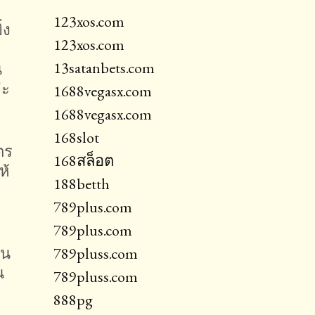
123xos.com
่ง
123xos.com
13satanbets.com
น
่ะ
1688vegasx.com
1688vegasx.com
168slot
ตร
168สล็อต
ห้
188betth
789plus.com
789plus.com
789pluss.com
ัน
น
789pluss.com
888pg