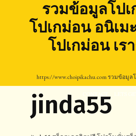
Skip
รวมข้อมูลโปเก
to
content
โปเกม่อน อนิเมะท
โปเกม่อน เร
https://www.choipikachu.com รวมข้อมูลโ
jinda55
CONTACT
LETS GE