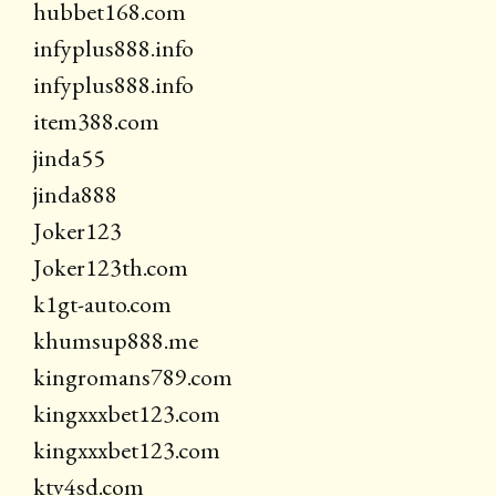
hubbet168.com
infyplus888.info
infyplus888.info
item388.com
jinda55
jinda888
Joker123
Joker123th.com
k1gt-auto.com
khumsup888.me
kingromans789.com
kingxxxbet123.com
kingxxxbet123.com
ktv4sd.com