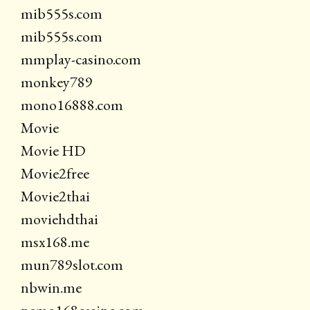
mib555s.com
mib555s.com
mmplay-casino.com
monkey789
mono16888.com
Movie
Movie HD
Movie2free
Movie2thai
moviehdthai
msx168.me
mun789slot.com
nbwin.me