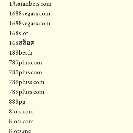
13satanbets.com
1688vegasx.com
1688vegasx.com
168slot
168สล็อต
188betth
789plus.com
789plus.com
789pluss.com
789pluss.com
888pg
8lots.com
8lots.com
8lots.me