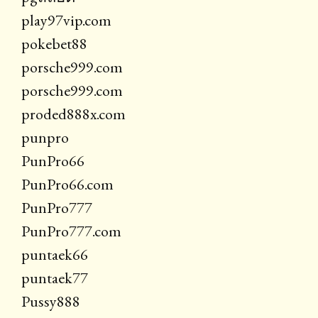
play97vip.com
pokebet88
porsche999.com
porsche999.com
proded888x.com
punpro
PunPro66
PunPro66.com
PunPro777
PunPro777.com
puntaek66
puntaek77
Pussy888