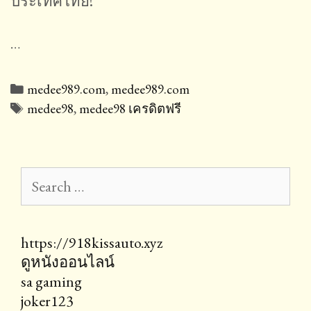
ประเทศไทย!
…
Categories
medee989.com
,
medee989.com
Tags
medee98
,
medee98 เครดิตฟรี
Search
for:
https://918kissauto.xyz
ดูหนังออนไลน์
sa gaming
joker123