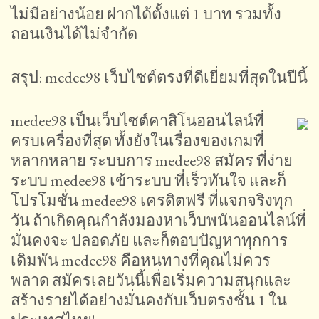
ไม่มีอย่างน้อย ฝากได้ตั้งแต่ 1 บาท รวมทั้ง
ถอนเงินได้ไม่จำกัด
สรุป: medee98 เว็บไซต์ตรงที่ดีเยี่ยมที่สุดในปีนี้
medee98 เป็นเว็บไซต์คาสิโนออนไลน์ที่
ครบเครื่องที่สุด ทั้งยังในเรื่องของเกมที่
หลากหลาย ระบบการ medee98 สมัคร ที่ง่าย
ระบบ medee98 เข้าระบบ ที่เร็วทันใจ และก็
โปรโมชั่น medee98 เครดิตฟรี ที่แจกจริงทุก
วัน ถ้าเกิดคุณกำลังมองหาเว็บพนันออนไลน์ที่
มั่นคงจะ ปลอดภัย และก็ตอบปัญหาทุกการ
เดิมพัน medee98 คือหนทางที่คุณไม่ควร
พลาด สมัครเลยวันนี้เพื่อเริ่มความสนุกและ
สร้างรายได้อย่างมั่นคงกับเว็บตรงชั้น 1 ใน