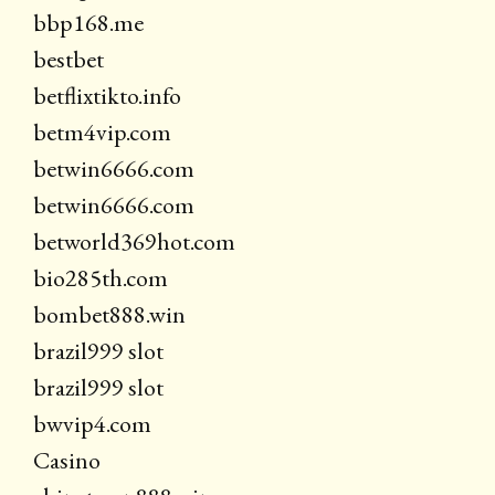
bbp168.me
bestbet
betflixtikto.info
betm4vip.com
betwin6666.com
betwin6666.com
betworld369hot.com
bio285th.com
bombet888.win
brazil999 slot
brazil999 slot
bwvip4.com
Casino