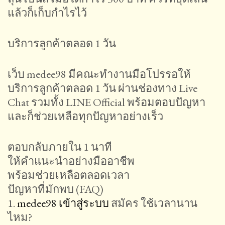
แล้วก็เก็บกำไรไว้
บริการลูกค้าตลอด 1 วัน
เว็บ medee98 มีคณะทำงานมือโปรรอให้
บริการลูกค้าตลอด 1 วัน ผ่านช่องทาง Live
Chat รวมทั้ง LINE Official พร้อมตอบปัญหา
และก็ช่วยเหลือทุกปัญหาอย่างเร็ว
ตอบกลับภายใน 1 นาที
ให้คำแนะนำอย่างมืออาชีพ
พร้อมช่วยเหลือตลอดเวลา
ปัญหาที่มักพบ (FAQ)
1.
medee98 เข้าสู่ระบบ
สมัคร ใช้เวลานาน
ไหม?