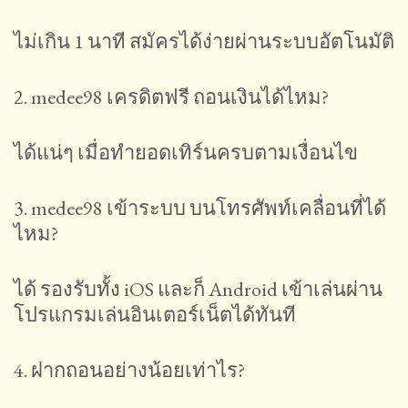
ไม่เกิน 1 นาที สมัครได้ง่ายผ่านระบบอัตโนมัติ
2. medee98 เครดิตฟรี ถอนเงินได้ไหม?
ได้แน่ๆ เมื่อทำยอดเทิร์นครบตามเงื่อนไข
3. medee98 เข้าระบบ บนโทรศัพท์เคลื่อนที่ได้
ไหม?
ได้ รองรับทั้ง iOS และก็ Android เข้าเล่นผ่าน
โปรแกรมเล่นอินเตอร์เน็ตได้ทันที
4. ฝากถอนอย่างน้อยเท่าไร?