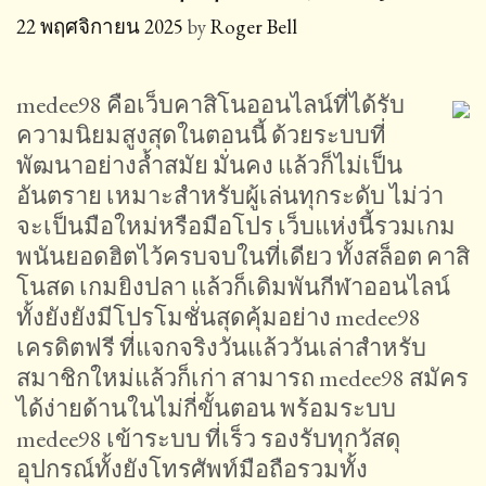
22 พฤศจิกายน 2025
by
Roger Bell
medee98 คือเว็บคาสิโนออนไลน์ที่ได้รับ
ความนิยมสูงสุดในตอนนี้ ด้วยระบบที่
พัฒนาอย่างล้ำสมัย มั่นคง แล้วก็ไม่เป็น
อันตราย เหมาะสำหรับผู้เล่นทุกระดับ ไม่ว่า
จะเป็นมือใหม่หรือมือโปร เว็บแห่งนี้รวมเกม
พนันยอดฮิตไว้ครบจบในที่เดียว ทั้งสล็อต คาสิ
โนสด เกมยิงปลา แล้วก็เดิมพันกีฬาออนไลน์
ทั้งยังยังมีโปรโมชั่นสุดคุ้มอย่าง medee98
เครดิตฟรี ที่แจกจริงวันแล้ววันเล่าสำหรับ
สมาชิกใหม่แล้วก็เก่า สามารถ medee98 สมัคร
ได้ง่ายด้านในไม่กี่ขั้นตอน พร้อมระบบ
medee98 เข้าระบบ ที่เร็ว รองรับทุกวัสดุ
อุปกรณ์ทั้งยังโทรศัพท์มือถือรวมทั้ง