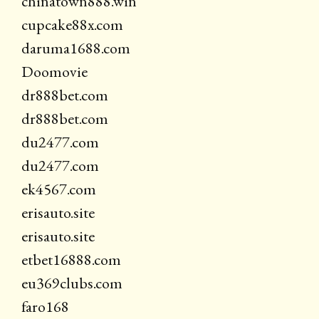
chinatown888.win
cupcake88x.com
daruma1688.com
Doomovie
dr888bet.com
dr888bet.com
du2477.com
du2477.com
ek4567.com
erisauto.site
erisauto.site
etbet16888.com
eu369clubs.com
faro168