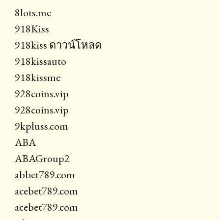
8lots.me
918Kiss
918kiss ดาวน์โหลด
918kissauto
918kissme
928coins.vip
928coins.vip
9kpluss.com
ABA
ABAGroup2
abbet789.com
acebet789.com
acebet789.com