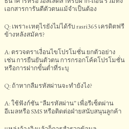
ธนาคารหรือวอลเล็ตสำหรับฝาก-ถอน รวมทั้ง
เอกสารการันตีตัวตนแม้จำเป็นต้อง
Q: เพราะเหตุไรยังไม่ได้รับ rasri365 เครดิตฟรี
ข้างหลังสมัคร?
A: ตรวจตราเงื่อนไขโปรโมชั่น ยกตัวอย่าง
เช่น การยืนยันตัวตน การกรอกโค้ดโปรโมชั่น
หรือการฝากขั้นต่ำที่ระบุ
Q: ถ้าหากลืมรหัสผ่านจะทำยังไง?
A: ใช้ฟังก์ชัน “ลืมรหัสผ่าน” เพื่อรีเซ็ตผ่าน
อีเมลหรือ SMS หรือติดต่อฝ่ายสนับสนุนลูกค้า
แหล่งอ้างอิงแล้วก็การสำรวจข้อมูล