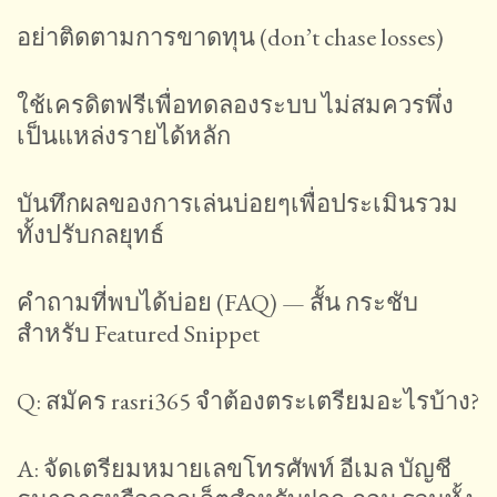
อย่าติดตามการขาดทุน (don’t chase losses)
ใช้เครดิตฟรีเพื่อทดลองระบบ ไม่สมควรพึ่ง
เป็นแหล่งรายได้หลัก
บันทึกผลของการเล่นบ่อยๆเพื่อประเมินรวม
ทั้งปรับกลยุทธ์
คำถามที่พบได้บ่อย (FAQ) — สั้น กระชับ
สำหรับ Featured Snippet
Q: สมัคร rasri365 จำต้องตระเตรียมอะไรบ้าง?
A: จัดเตรียมหมายเลขโทรศัพท์ อีเมล บัญชี