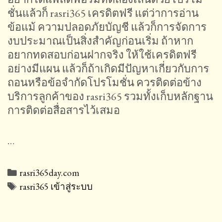
ชั่นแล้วก็ rasri365 เครดิตฟรี แต่ว่าการอ่าน
ข้อแม้ ความปลอดภัยบัญชี แล้วก็การจัดการ
งบประมาณเป็นสิ่งสำคัญก่อนเริ่ม ถ้าหาก
อยากทดสอบก่อนฝากจริง ให้ใช้เครดิตฟรี
อย่างมีแผน แล้วก็ถ้าเกิดมีปัญหาเกี่ยวกับการ
ถอนหรือข้อจำกัดโปรโมชั่น ควรติดต่อข้าง
บริการลูกค้าของ rasri365 รวมทั้งเก็บหลักฐาน
การติดต่อสื่อสารไว้เสมอ
…
Categories
rasri365day.com
Tags
rasri365 เข้าสู่ระบบ