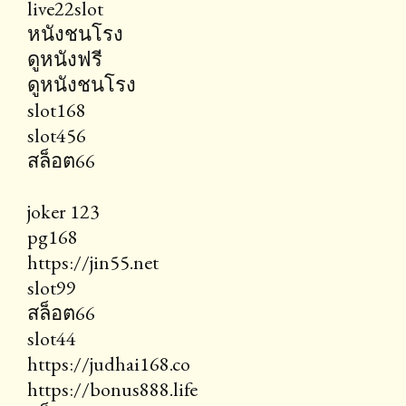
live22slot
หนังชนโรง
ดูหนังฟรี
ดูหนังชนโรง
slot168
slot456
สล็อต66
joker 123
pg168
https://jin55.net
slot99
สล็อต66
slot44
https://judhai168.co
https://bonus888.life