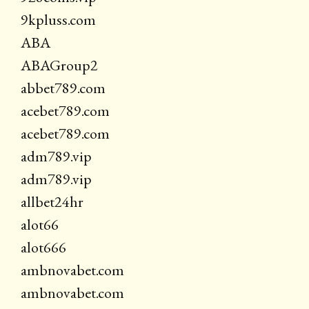
9kpluss.com
ABA
ABAGroup2
abbet789.com
acebet789.com
acebet789.com
adm789.vip
adm789.vip
allbet24hr
alot66
alot666
ambnovabet.com
ambnovabet.com