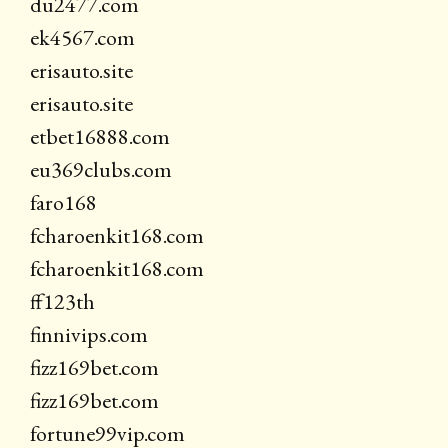
du2477.com
ek4567.com
erisauto.site
erisauto.site
etbet16888.com
eu369clubs.com
faro168
fcharoenkit168.com
fcharoenkit168.com
ff123th
finnivips.com
fizz169bet.com
fizz169bet.com
fortune99vip.com