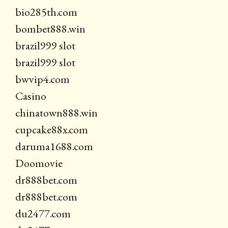
bio285th.com
bombet888.win
brazil999 slot
brazil999 slot
bwvip4.com
Casino
chinatown888.win
cupcake88x.com
daruma1688.com
Doomovie
dr888bet.com
dr888bet.com
du2477.com