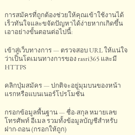
การสมัครที่ถูกต้องช่วยให้คุณเข้าใช้งานได้
เร็วทันใจและขจัดปัญหาได้ง่ายหากเกิดขึ้น
เอาอย่างขั้นตอนต่อไปนี้:
เข้าสู่เว็บทางการ — ตรวจสอบ URL ให้แน่ใจ
ว่าเป็นโดเมนทางการของ rasri365 และมี
HTTPS
คลิกปุ่มสมัคร — ปกติจะอยู่มุมบนของหน้า
แรกหรือแบนเนอร์โปรโมชั่น
กรอกข้อมูลพื้นฐาน — ชื่อ-สกุล หมายเลข
โทรศัพท์ อีเมล รวมทั้งข้อมูลบัญชีสำหรับ
ฝาก-ถอน (กรอกให้ถูก)