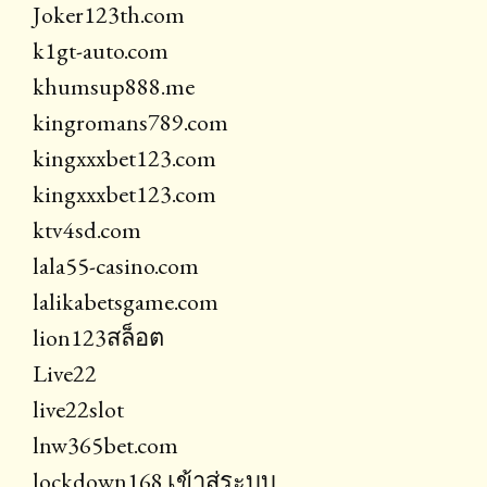
Joker123th.com
k1gt-auto.com
khumsup888.me
kingromans789.com
kingxxxbet123.com
kingxxxbet123.com
ktv4sd.com
lala55-casino.com
lalikabetsgame.com
lion123สล็อต
Live22
live22slot
lnw365bet.com
lockdown168 เข้าสู่ระบบ