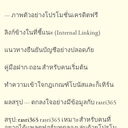
— ภาพตัวอย่างโปรโมชั่นเครดิตฟรี
ลิงก์ข้างในที่ชี้แนะ (Internal Linking)
แนวทางยืนยันบัญชีอย่างปลอดภัย
คู่มือฝาก-ถอน สำหรับคนเริ่มต้น
ทำความเข้าใจกฎเกณฑ์โบนัสและก็เทิร์น
ผลสรุป — ตกลงใจอย่างมีข้อมูลกับ rasri365
สรุป:
rasri365
rasri365 เหมาะสำหรับคนที่
อยากได้แพลตฟอร์มทดลองเล่นด้วยโปรโม