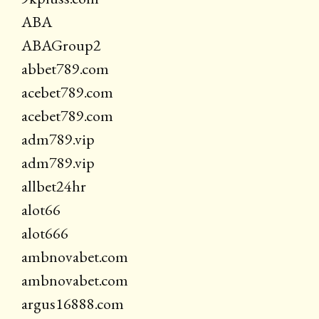
ABA
ABAGroup2
abbet789.com
acebet789.com
acebet789.com
adm789.vip
adm789.vip
allbet24hr
alot66
alot666
ambnovabet.com
ambnovabet.com
argus16888.com