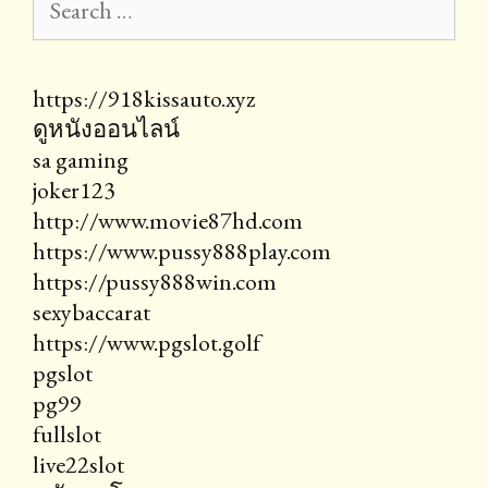
for:
https://918kissauto.xyz
ดูหนังออนไลน์
sa gaming
joker123
http://www.movie87hd.com
https://www.pussy888play.com
https://pussy888win.com
sexybaccarat
https://www.pgslot.golf
pgslot
pg99
fullslot
live22slot