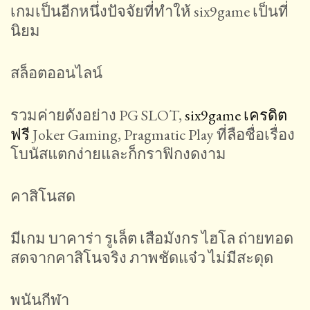
เกมเป็นอีกหนึ่งปัจจัยที่ทำให้ six9game เป็นที่
นิยม
สล็อตออนไลน์
รวมค่ายดังอย่าง PG SLOT,
six9game เครดิต
ฟรี
Joker Gaming, Pragmatic Play ที่ลือชื่อเรื่อง
โบนัสแตกง่ายและก็กราฟิกงดงาม
คาสิโนสด
มีเกม บาคาร่า รูเล็ต เสือมังกร ไฮโล ถ่ายทอด
สดจากคาสิโนจริง ภาพชัดแจ๋ว ไม่มีสะดุด
พนันกีฬา