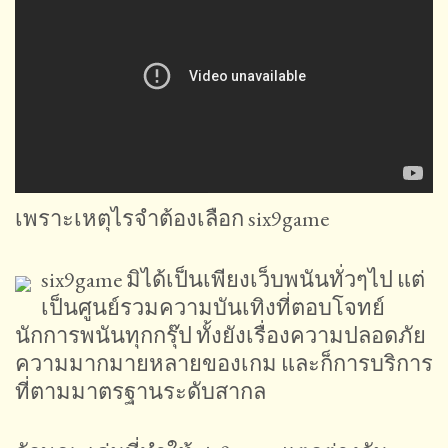
เพราะเหตุไรจำต้องเลือก six9game
six9game มิได้เป็นเพียงเว็บพนันทั่วๆไป แต่
เป็นศูนย์รวมความบันเทิงที่ตอบโจทย์
นักการพนันทุกกรุ๊ป ทั้งยังเรื่องความปลอดภัย
ความมากมายหลายของเกม และก็การบริการ
ที่ตามมาตรฐานระดับสากล