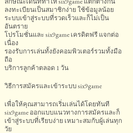
ลักษณะเด่นที่ทำให้ six9game แตกต่างกัน
ลงทะเบียนเป็นสมาชิกง่าย ใช้ข้อมูลน้อย
ระบบเข้าสู่ระบบที่รวดเร็วและก็ไม่เป็น
อันตราย
โปรโมชั่นและ six9game เครดิตฟรี แจกต่อ
เนื่อง
รองรับการเล่นทั้งยังคอมพิวเตอร์รวมทั้งมือ
ถือ
บริการลูกค้าตลอด 1 วัน
วิธีการสมัครและเข้าระบบ six9game
เพื่อให้คุณสามารถเริ่มเล่นได้โดยทันที
six9game ออกแบบแนวทางการสมัครและก็
เข้าสู่ระบบที่เรียบง่าย เหมาะสมกับผู้เล่นทุก
วัย