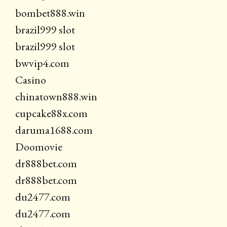
bombet888.win
brazil999 slot
brazil999 slot
bwvip4.com
Casino
chinatown888.win
cupcake88x.com
daruma1688.com
Doomovie
dr888bet.com
dr888bet.com
du2477.com
du2477.com