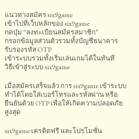
แนวทางสมัคร six9game
เข้าไปที่เว็บหลักของ six9game
กดปุ่ม “ลงทะเบียนสมัครสมาชิก”
กรอกข้อมูลส่วนตัวรวมทั้งบัญชีธนาคาร
รับรองรหัส OTP
เข้าระบบรวมทั้งเริ่มเล่นเกมได้ในทันที
วิธีเข้าสู่ระบบ six9game
เมื่อสมัครเสร็จแล้ว การ six9game เข้าระบบ
ทำได้โดยใส่เบอร์โทรและรหัสผ่าน หรือ
ยืนยันด้วย OTP เพื่อให้เกิดความปลอดภัย
สูงสุด
six9game เครดิตฟรี และโปรโมชั่น