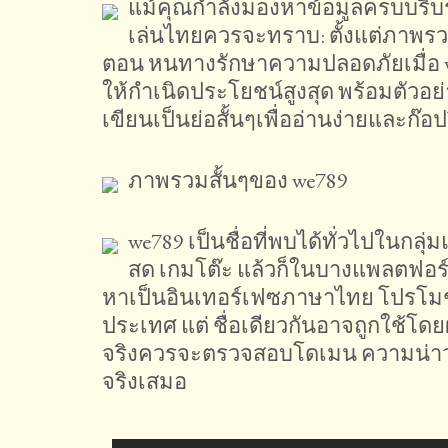
แม้คุณกำลังมองหาข้อมูลครบบริบรูณ์
เล่นไทยควรจะทราบ: ตั้งแต่ภาพรว
ตอน หนทางรักษาความปลอดภัยเมื่อ we7
ให้กำเนิดประโยชน์สูงสุด พร้อมตัวอย่า
เขียนเป็นย่อสั้นๆเพื่ออ่านง่ายและก๊อ
ภาพรวมสั้นๆของ we789
we789 เป็นชื่อที่พบได้ทั่วไปในกล
สด เกมโต๊ะ แล้วก็ในบางแพลตฟอร์
หาเป็นอินเทอร์เฟซภาษาไทย โปรโมช
ประเทศ แต่ ชื่อเดียวกันอาจถูกใช้โดย
จริงควรจะตรวจสอบโดเมน ความน่าวางใจ
จริงเสมอ