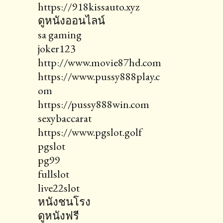
https://918kissauto.xyz
ดูหนังออนไลน์
sa gaming
joker123
http://www.movie87hd.com
https://www.pussy888play.c
om
https://pussy888win.com
sexybaccarat
https://www.pgslot.golf
pgslot
pg99
fullslot
live22slot
หนังชนโรง
ดูหนังฟรี