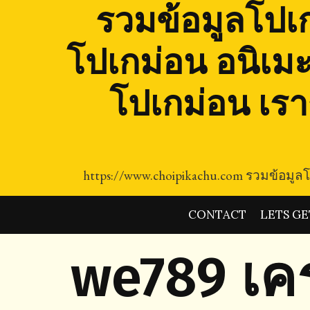
Skip
รวมข้อมูลโปเก
to
content
โปเกม่อน อนิเมะท
โปเกม่อน เร
https://www.choipikachu.com รวมข้อมูลโ
CONTACT
LETS GE
we789 เคร