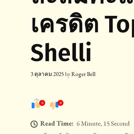
เครดิต To
Shelli
3 ตุลาคม 2025
by
Roger Bell
0
0
Read Time:
6 Minute, 15 Second