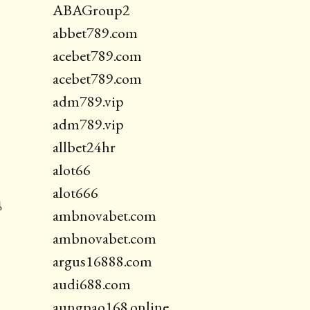
ABAGroup2
abbet789.com
acebet789.com
acebet789.com
adm789.vip
adm789.vip
allbet24hr
alot66
alot666
น
ambnovabet.com
ambnovabet.com
argus16888.com
audi688.com
aungpao168.online