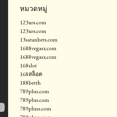
หมวดหมู่
123xos.com
123xos.com
13satanbets.com
1688vegasx.com
1688vegasx.com
168slot
168สล็อต
188betth
789plus.com
789plus.com
789pluss.com