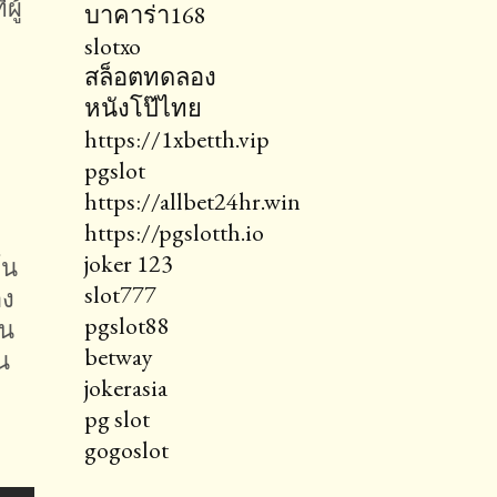
ผู้
บาคาร่า168
slotxo
สล็อตทดลอง
หนังโป๊ไทย
https://1xbetth.vip
pgslot
https://allbet24hr.win
https://pgslotth.io
joker 123
โน
slot777
อง
pgslot88
ใน
betway
น
jokerasia
pg slot
gogoslot