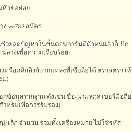
นหัวข้อย่อย
าง we789 สมัคร
ต้นช่วยลดปัญหาในขั้นตอนการันตีตัวตนแล้วก็เบิก
ล่างเพื่อความเรียบร้อย:
องหรือคลิกลิงก์จากแหล่งที่เชื่อถือได้ ตรวจตราให้
SSL)
กข้อมูลรากฐาน ดังเช่น ชื่อ-นามสกุล เบอร์มือถือ
กสำหรับเพื่อการรับรอง)
หญ่/เล็ก จำนวน รวมทั้งเครื่องหมาย ไม่ใช้รหัส