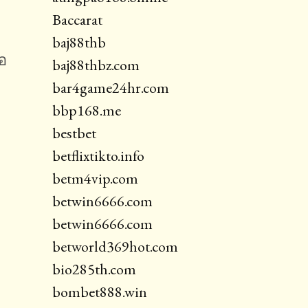
Baccarat
baj88thb
อ
baj88thbz.com
bar4game24hr.com
bbp168.me
bestbet
betflixtikto.info
betm4vip.com
betwin6666.com
betwin6666.com
betworld369hot.com
bio285th.com
bombet888.win