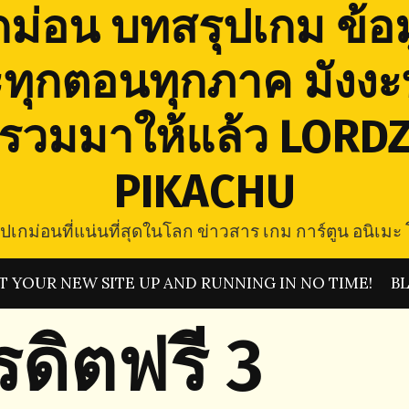
ม่อน บทสรุปเกม ข้อ
ุกตอนทุกภาค มังงะทุกเ
ารวมมาให้แล้ว LORDZ
PIKACHU
ปเกม่อนที่แน่นที่สุดในโลก ข่าวสาร เกม การ์ตูน อนิเม
T YOUR NEW SITE UP AND RUNNING IN NO TIME!
B
ดิตฟรี 3