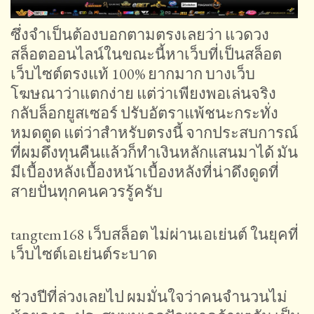
ซึ่งจำเป็นต้องบอกตามตรงเลยว่า แวดวง
สล็อตออนไลน์ในขณะนี้หาเว็บที่เป็นสล็อต
เว็บไซต์ตรงแท้ 100% ยากมาก บางเว็บ
โฆษณาว่าแตกง่าย แต่ว่าเพียงพอเล่นจริง
กลับล็อกยูสเซอร์ ปรับอัตราแพ้ชนะกระทั่ง
หมดตูด แต่ว่าสำหรับตรงนี้ จากประสบการณ์
ที่ผมดึงทุนคืนแล้วก็ทำเงินหลักแสนมาได้ มัน
มีเบื้องหลังเบื้องหน้าเบื้องหลังที่น่าดึงดูดที่
สายปั่นทุกคนควรรู้ครับ
tangtem168 เว็บสล็อต ไม่ผ่านเอเย่นต์ ในยุคที่
เว็บไซต์เอเย่นต์ระบาด
ช่วงปีที่ล่วงเลยไป ผมมั่นใจว่าคนจำนวนไม่