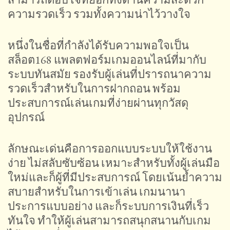
ความรวดเร็ว รวมทั้งความน่าไว้วางใจ
หนึ่งในชื่อที่กำลังได้รับความพอใจเป็น
สล็อต168 แพลตฟอร์มเกมออนไลน์ที่มากับ
ระบบทันสมัย รองรับผู้เล่นที่ปรารถนาความ
รวดเร็วสำหรับในการฝากถอน พร้อม
ประสบการณ์เล่นเกมที่ง่ายผ่านทุกวัสดุ
อุปกรณ์
ลักษณะเด่นคือการออกแบบระบบให้ใช้งาน
ง่าย ไม่สลับซับซ้อน เหมาะสำหรับทั้งผู้เล่นมือ
ใหม่และก็ผู้ที่มีประสบการณ์ โดยเน้นย้ำความ
สบายสำหรับในการเข้าเล่น เกมนานา
ประการแบบอย่าง และก็ระบบการเงินที่เร็ว
ทันใจ ทำให้ผู้เล่นสามารถสนุกสนานกับเกม