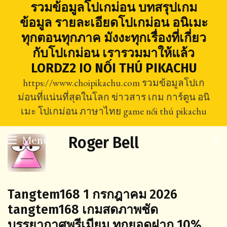
Skip
รวมข้อมูลโปเกม่อน บทสรุปเกม
to
ข้อมูล รายละเอียดโปเกม่อน อนิเมะ
content
ทุกตอนทุกภาค มังงะทุกเรื่องที่เกี่ยว
กับโปเกม่อน เรารวมมาให้แล้ว
LORDZ2 IO NỐI THÚ PIKACHU
https://www.choipikachu.com รวมข้อมูลโปเก
ม่อนที่แน่นที่สุดในโลก ข่าวสาร เกม การ์ตูน อนิ
เมะ โปเกม่อน ภาษาไทย game nối thú pikachu
Menu
Roger Bell
Tangtem168 1 กรกฎาคม 2026
tangtem168 เกมสดภาพชัด
บรรยากาศพรีเมียม ทุกยอดฝาก 10%