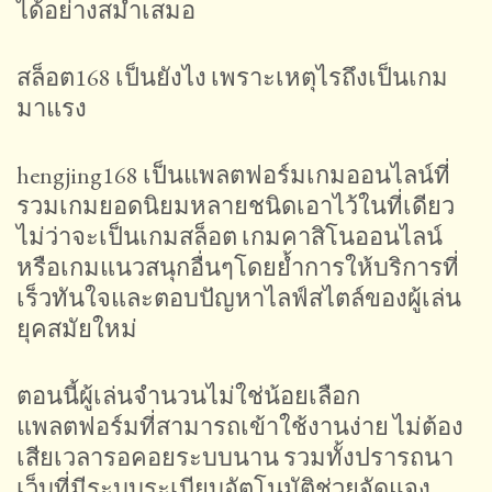
ได้อย่างสม่ำเสมอ
สล็อต168 เป็นยังไง เพราะเหตุไรถึงเป็นเกม
มาแรง
hengjing168 เป็นแพลตฟอร์มเกมออนไลน์ที่
รวมเกมยอดนิยมหลายชนิดเอาไว้ในที่เดียว
ไม่ว่าจะเป็นเกมสล็อต เกมคาสิโนออนไลน์
หรือเกมแนวสนุกอื่นๆโดยย้ำการให้บริการที่
เร็วทันใจและตอบปัญหาไลฟ์สไตล์ของผู้เล่น
ยุคสมัยใหม่
ตอนนี้ผู้เล่นจำนวนไม่ใช่น้อยเลือก
แพลตฟอร์มที่สามารถเข้าใช้งานง่าย ไม่ต้อง
เสียเวลารอคอยระบบนาน รวมทั้งปรารถนา
เว็บที่มีระบบระเบียบอัตโนมัติช่วยจัดแจง