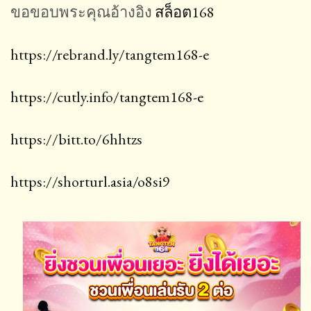
ขอขอบพระคุณอ้างอิง
สล็อต168
https://rebrand.ly/tangtem168-e
https://cutly.info/tangtem168-e
https://bitt.to/6hhtzs
https://shorturl.asia/o8si9