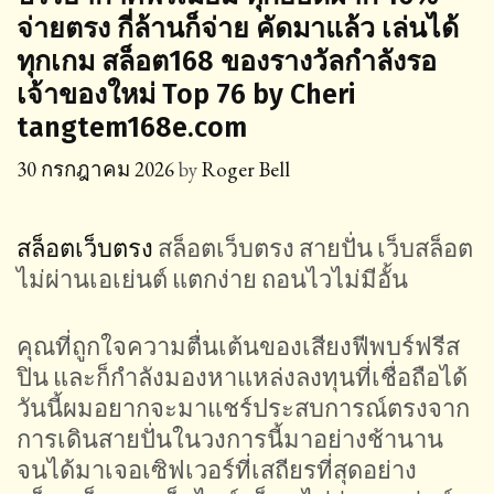
จ่ายตรง กี่ล้านก็จ่าย คัดมาแล้ว เล่นได้
ทุกเกม สล็อต168 ของรางวัลกำลังรอ
เจ้าของใหม่ Top 76 by Cheri
tangtem168e.com
30 กรกฎาคม 2026
by
Roger Bell
สล็อตเว็บตรง
สล็อตเว็บตรง สายปั่น เว็บสล็อต
ไม่ผ่านเอเย่นต์ แตกง่าย ถอนไวไม่มีอั้น
คุณที่ถูกใจความตื่นเต้นของเสียงฟีพบร์ฟรีส
ปิน และก็กำลังมองหาแหล่งลงทุนที่เชื่อถือได้
วันนี้ผมอยากจะมาแชร์ประสบการณ์ตรงจาก
การเดินสายปั่นในวงการนี้มาอย่างช้านาน
จนได้มาเจอเซิฟเวอร์ที่เสถียรที่สุดอย่าง