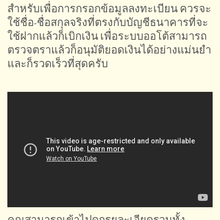
สำหรับเพื่อการกรอกข้อมูลลงทะเบียน ควรจะ
ใช้ชื่อ-ชื่อสกุลจริงที่ตรงกับบัญชีธนาคารที่จะ
ใช้ฝากแล้วก็เบิกเงิน เพื่อระบบออโต้สามารถ
ตรวจตราแล้วก็อนุมัติยอดเงินได้อย่างแม่นยำ
และก็รวดเร็วที่สุดครับ
คุณสามารถเข้าไปดูกรยละเอียดรวมทั้ง