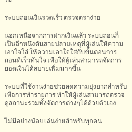
ระบบถอนเงินรวดเร็ว ตรวจตราง่าย
นอกเหนือจากการฝากเงินแล้ว ระบบถอนก็
เป็นอีกหนึ่งต้นสายปลายเหตุที่ผู้เล่นให้ความ
เอาใจใส่ ให้ความเอาใจใส่กับขั้นตอนการ
ถอนที่เร็วทันใจ เพื่อให้ผู้เล่นสามารถจัดการ
ยอดเงินได้สบายเพิ่มมากขึ้น
ระบบที่ใช้งานง่ายช่วยลดความยุ่งยากสำหรับ
เพื่อการทำรายการ ทำให้ผู้เล่นสามารถตรวจ
ดูสถานะรวมทั้งจัดการต่างๆได้ด้วยตัวเอง
ไม่มีอย่างน้อย เล่นง่ายสำหรับทุกคน