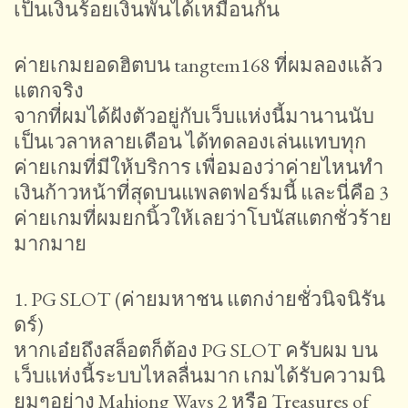
เป็นเงินร้อยเงินพันได้เหมือนกัน
ค่ายเกมยอดฮิตบน tangtem168 ที่ผมลองแล้ว
แตกจริง
จากที่ผมได้ฝังตัวอยู่กับเว็บแห่งนี้มานานนับ
เป็นเวลาหลายเดือน ได้ทดลองเล่นแทบทุก
ค่ายเกมที่มีให้บริการ เพื่อมองว่าค่ายไหนทำ
เงินก้าวหน้าที่สุดบนแพลตฟอร์มนี้ และนี่คือ 3
ค่ายเกมที่ผมยกนิ้วให้เลยว่าโบนัสแตกชั่วร้าย
มากมาย
1. PG SLOT (ค่ายมหาชน แตกง่ายชั่วนิจนิรัน
ดร์)
หากเอ๋ยถึงสล็อตก็ต้อง PG SLOT ครับผม บน
เว็บแห่งนี้ระบบไหลลื่นมาก เกมได้รับความนิ
ยมๆอย่าง Mahjong Ways 2 หรือ Treasures of