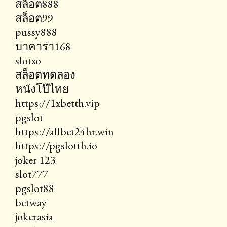
สล็อต888
สล็อต99
pussy888
บาคาร่า168
slotxo
สล็อตทดลอง
หนังโป๊ไทย
https://1xbetth.vip
pgslot
https://allbet24hr.win
https://pgslotth.io
joker 123
slot777
pgslot88
betway
jokerasia