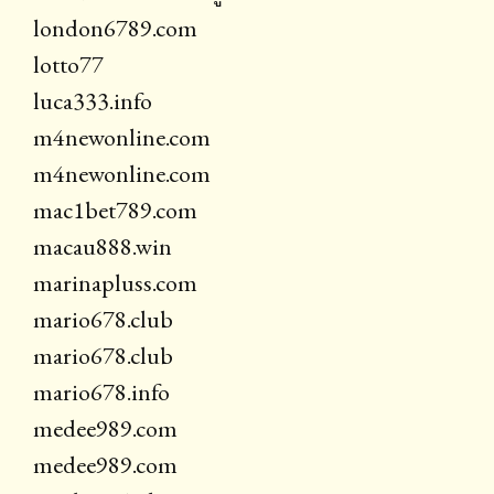
london6789.com
lotto77
luca333.info
m4newonline.com
m4newonline.com
mac1bet789.com
macau888.win
marinapluss.com
mario678.club
mario678.club
mario678.info
medee989.com
medee989.com