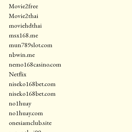
Movie2free
Movie2thai
moviehdthai
msx168.me
mun789slot.com
nbwin.me
nemo168casino.com
Netflix
niseko168bet.com
niseko168bet.com
no1huay
no1huay.com
onesiamclub.site