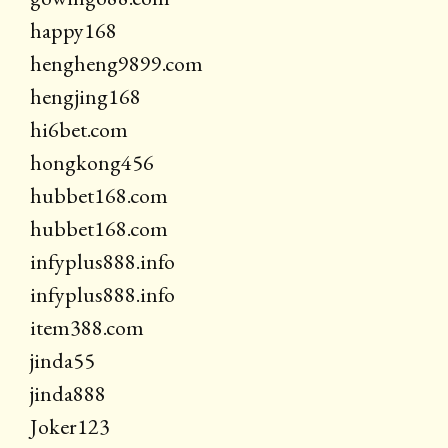
happy168
hengheng9899.com
hengjing168
hi6bet.com
hongkong456
hubbet168.com
hubbet168.com
infyplus888.info
infyplus888.info
item388.com
jinda55
jinda888
Joker123