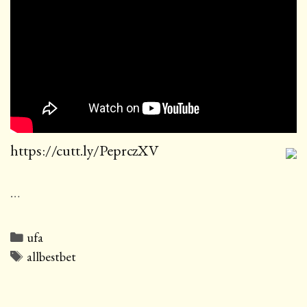
https://cutt.ly/PeprczXV
…
Categories
ufa
Tags
allbestbet