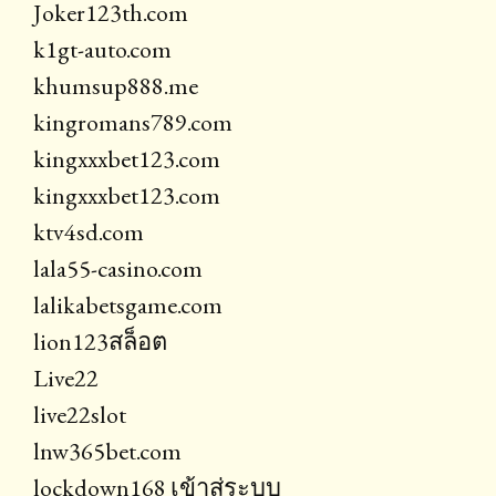
Joker123th.com
k1gt-auto.com
khumsup888.me
kingromans789.com
kingxxxbet123.com
kingxxxbet123.com
ktv4sd.com
lala55-casino.com
lalikabetsgame.com
lion123สล็อต
Live22
live22slot
lnw365bet.com
lockdown168 เข้าสู่ระบบ