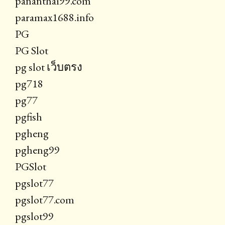
pananthai99.com
paramax1688.info
PG
PG Slot
pg slot เว็บตรง
pg718
pg77
pgfish
pgheng
pgheng99
PGSlot
pgslot77
pgslot77.com
pgslot99