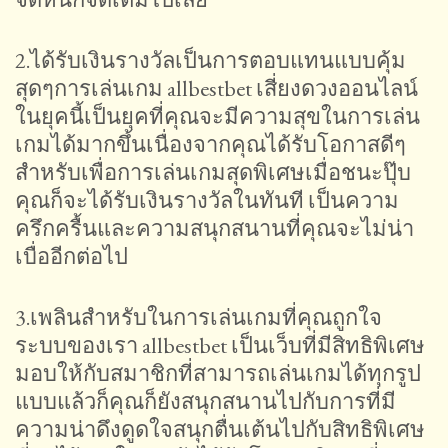
2.ได้รับเงินรางวัลเป็นการตอบแทนแบบคุ้ม
สุดๆการเล่นเกม allbestbet เสี่ยงดวงออนไลน์
ในยุคนี้เป็นยุคที่คุณจะมีความสุขในการเล่น
เกมได้มากขึ้นเนื่องจากคุณได้รับโอกาสดีๆ
สำหรับเพื่อการเล่นเกมสุดพิเศษเมื่อชนะปุ๊บ
คุณก็จะได้รับเงินรางวัลในทันที เป็นความ
ครึกครื้นและความสนุกสนานที่คุณจะไม่น่า
เบื่ออีกต่อไป
3.เพลินสำหรับในการเล่นเกมที่คุณถูกใจ
ระบบของเรา allbestbet เป็นเว็บที่มีสิทธิพิเศษ
มอบให้กับสมาชิกที่สามารถเล่นเกมได้ทุกรูป
แบบแล้วก็คุณก็ยังสนุกสนานไปกับการที่มี
ความน่าดึงดูดใจสนุกตื่นเต้นไปกับสิทธิพิเศษ