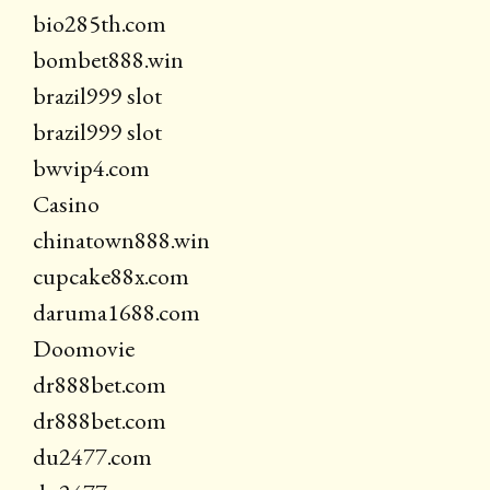
bio285th.com
bombet888.win
brazil999 slot
brazil999 slot
bwvip4.com
Casino
chinatown888.win
cupcake88x.com
daruma1688.com
Doomovie
dr888bet.com
dr888bet.com
du2477.com