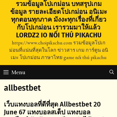
Skip
รวมข้อมูลโปเกม่อน บทสรุปเกม
to
ข้อมูล รายละเอียดโปเกม่อน อนิเมะ
content
ทุกตอนทุกภาค มังงะทุกเรื่องที่เกี่ยว
กับโปเกม่อน เรารวมมาให้แล้ว
LORDZ2 IO NỐI THÚ PIKACHU
https://www.choipikachu.com รวมข้อมูลโปเก
ม่อนที่แน่นที่สุดในโลก ข่าวสาร เกม การ์ตูน อนิ
เมะ โปเกม่อน ภาษาไทย game nối thú pikachu
Menu
allbestbet
เว็บแทงบอลที่ดีที่สุด Allbestbet 20
June 67 แทงบอลสเต็ป แทงบอล