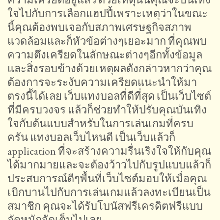
ใจไปกับการเลือกแฮปปี้เพราะเหตุว่าในขณะ
นี้คุณต้องพบเจอกับสภาพเศรษฐกิจสภาพ
แวดล้อมและก็หัวข้อต่างๆเยอะมาก ที่คุณพบ
ความตึงเครียดในลักษณะต่างๆอีกทั้งข้อมูล
และสิ่งรอบข้างด้วยเหตุผลดังกล่าวหากว่าคุณ
ต้องการจะระงับความเครียดแนะนำให้มา
ตรงนี้ได้เลย เว็บแทงบอลที่ดีที่สุด เป็นเว็บไซต์
ที่มีครบวงจร แล้วก็ช่วยทำให้ปรับคุณบันเทิง
ใจกับต้นแบบสำหรับในการเล่นเกมที่ครบ
ครัน แทงบอลเว็บไหนดี เป็นเว็บแล้วก็
application ที่จะสร้างความรื่นเริงใจให้กับคุณ
ได้มากมายและจะต้องว้าวไปกับรูปแบบแล้วก็
ประสบการณ์ดีๆพื้นที่เว็บไซต์มอบให้เมื่อคุณ
เบิกบานไปกับการเล่นเกมแล้วลงทะเบียนเป็น
สมาชิก คุณจะได้รับโบนัสฟรีเครดิตฟรีแบบ
จัดหนักจัดเต็มไปเลย