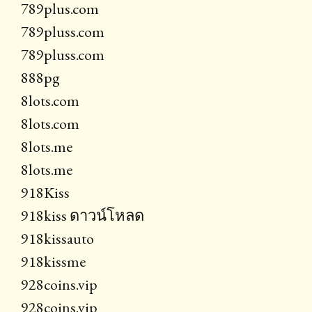
789plus.com
789pluss.com
789pluss.com
888pg
8lots.com
8lots.com
8lots.me
8lots.me
918Kiss
918kiss ดาวน์โหลด
918kissauto
918kissme
928coins.vip
928coins.vip