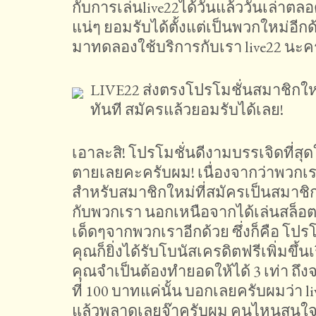
กับการเล่นlive22ได้วันแล้ววันเล่าตล
แน่ๆ ยอมรับได้ตั้งแต่เป็นพวกใหม่อี
มาทดลองใช้บริการกับเรา live22 นะคร
LIVE22 ส่งตรงโปรโมชั่นสมาชิกใหม
ทันที สมัครแล้วยอมรับได้เลย!
เอาละสิ! โปรโมชั่นดีงามบรรเจิดที่
ตายเลยคะครับผม! เนื่องจากว่าพวกเรา l
สำหรับสมาชิกใหม่ที่สมัครเป็นสมาชิก
กับพวกเรา นอกเหนือจากได้เล่นสล็อต
เด็ดๆจากพวกเราอีกด้วย ซึ่งก็คือ โป
คุณก็ยิ่งได้รับโบนัสเครดิตฟรีเพิ่มขึ้น
คุณจำเป็นต้องทำยอดให้ได้ 3 เท่า ถึง
ที่ 100 บาทแค่นั้น บอกเลยครับผมว่า
แล้วพลาดเลยจ๊าครับผม คนไหนสนใจล