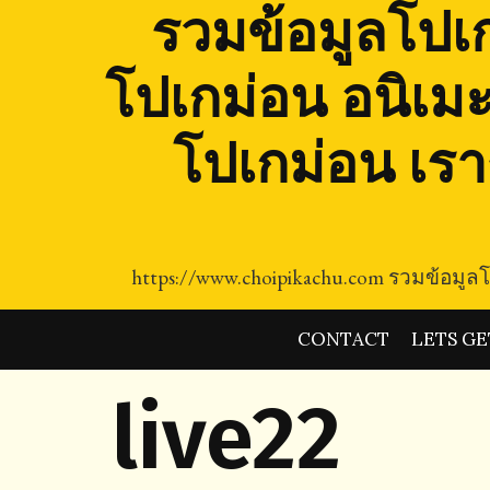
Skip
รวมข้อมูลโปเก
to
content
โปเกม่อน อนิเมะท
โปเกม่อน เร
https://www.choipikachu.com รวมข้อมูลโ
CONTACT
LETS GE
live22