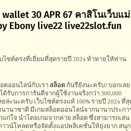
 wallet 30 APR 67 คาสิโนเว็บแม่
by Ebony live22 live22slot.fun
ไซต์ตรงที่เยี่ยมที่สุดรายปี 2024 ท้าทายให้ท่าน
็อตออนไลน์กับเรา
สล็อต
กันรึยังนะครับ? บอกเลย
่ได้รับการการันตีจากผู้ใช้งานจริงกว่า 300,000
ลยล่ะนะครับ เว็บไซต์ตรงแท้ 100% รายปี 2024 ที่สุ
บนานาชาติ มีเกมสล็อตออนไลน์จากนานาประกา
บสาแก่ใจ นำโดยเกมจากค่าย สล็อต ซึ่งสามารถเล่น
ดาวน์โหลดหรือจัดตั้งแอปพลิเคชั่นให้ยุ่งยาก สนุก