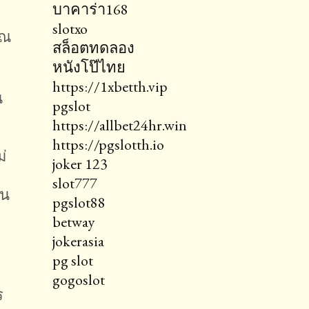
บาคาร่า168
slotxo
ุณ
สล็อตทดลอง
หนังโป๊ไทย
https://1xbetth.vip
น
pgslot
า
https://allbet24hr.win
https://pgslotth.io
ม่
joker 123
slot777
่น
pgslot88
betway
jokerasia
pg slot
gogoslot
ร