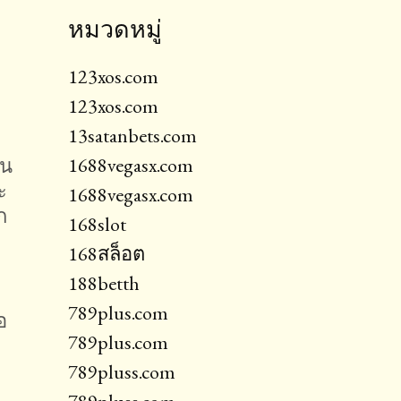
หมวดหมู่
123xos.com
123xos.com
13satanbets.com
1688vegasx.com
ุน
ะ
1688vegasx.com
ก
168slot
168สล็อต
188betth
789plus.com
อ
789plus.com
789pluss.com