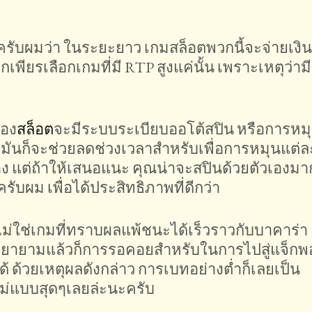
รับผมว่า ในระยะยาว เกมสล็อตพวกนี้จะจ่ายเงิน
ากเพียรเลือกเกมที่มี RTP สูงแค่นั้น เพราะเหตุว่ามี
ของ
สล็อต
จะมีระบบระเบียบออโต้สปิน หรือการหม
ซึ่งมันก็จะช่วยลดช่วงเวลาสำหรับเพื่อการหมุนแต่ล
กเอง แต่ถ้าให้เสนอแนะ คุณน่าจะสปินด้วยตัวเองมา
รับผม เพื่อได้ประสิทธิภาพที่ดีกว่า
22ไม่ใช่เกมที่ทราบผลแพ้ชนะได้เร็วราวกับบาคาร่า
พยายามแล้วก็การรอคอยสำหรับในการไปสู่แจ็กพ
้ ด้วยเหตุผลดังกล่าว การเบทอย่างต่ำก็เลยเป็น
หม่แบบสุดๆเลยล่ะนะครับ