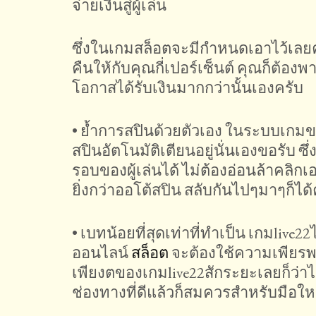
จ่ายเงินสู่ผู้เล่น
ซึ่งในเกมสล็อตจะมีกำหนดเอาไว้เลยค
คืนให้กับคุณกี่เปอร์เซ็นต์ คุณก็ต้องพ
โอกาสได้รับเงินมากกว่านั้นเองครับ
• ย้ำการสปินด้วยตัวเอง ในระบบเกม
สปินอัตโนมัติเตียนอยู่นั่นเองขอรับ 
รอบของผู้เล่นได้ ไม่ต้องอ่อนล้าคลิ
ยิ่งกว่าออโต้สปิน สลับกันไปๆมาๆก็ได้ค
• เบทน้อยที่สุดเท่าที่ทำเป็น เกมlive
ออนไลน์
สล็อต
จะต้องใช้ความเพียร
เพียงตของเกมlive22สักระยะเลยก็ว่าได
ช่องทางที่ดีแล้วก็สมควรสำหรับมือใ