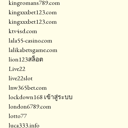
kingromans789.com
kingxxxbet123.com
kingxxxbet123.com
ktv4sd.com
lala55-casino.com
lalikabetsgame.com
lion123สล็อต
Live22
live22slot
lnw365bet.com
lockdown168 เข้าสู่ระบบ
london6789.com
lotto77
luca333.info