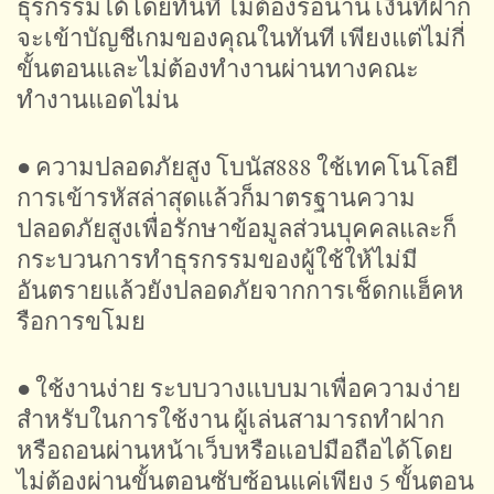
ธุรกรรมได้โดยทันที ไม่ต้องรอนาน เงินที่ฝาก
จะเข้าบัญชีเกมของคุณในทันที เพียงแต่ไม่กี่
ขั้นตอนและไม่ต้องทำงานผ่านทางคณะ
ทำงานแอดไม่น
● ความปลอดภัยสูง โบนัส888 ใช้เทคโนโลยี
การเข้ารหัสล่าสุดแล้วก็มาตรฐานความ
ปลอดภัยสูงเพื่อรักษาข้อมูลส่วนบุคคลและก็
กระบวนการทำธุรกรรมของผู้ใช้ให้ไม่มี
อันตรายแล้วยังปลอดภัยจากการเช็ดกแฮ็คห
รือการขโมย
● ใช้งานง่าย ระบบวางแบบมาเพื่อความง่าย
สำหรับในการใช้งาน ผู้เล่นสามารถทำฝาก
หรือถอนผ่านหน้าเว็บหรือแอปมือถือได้โดย
ไม่ต้องผ่านขั้นตอนซับซ้อนแค่เพียง 5 ขั้นตอน