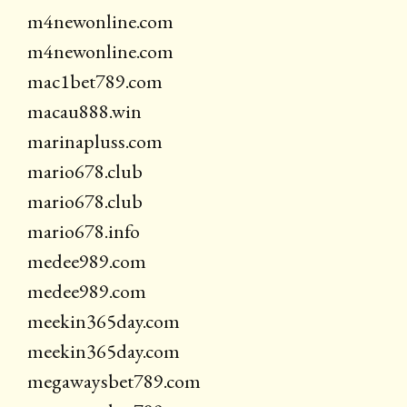
m4newonline.com
m4newonline.com
mac1bet789.com
macau888.win
marinapluss.com
mario678.club
mario678.club
mario678.info
medee989.com
medee989.com
meekin365day.com
meekin365day.com
megawaysbet789.com