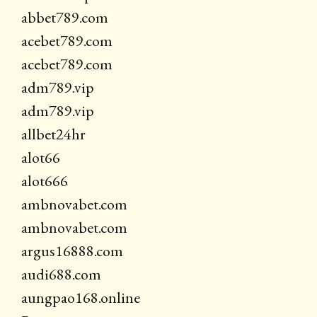
abbet789.com
acebet789.com
acebet789.com
adm789.vip
adm789.vip
allbet24hr
alot66
alot666
ambnovabet.com
ambnovabet.com
argus16888.com
audi688.com
aungpao168.online