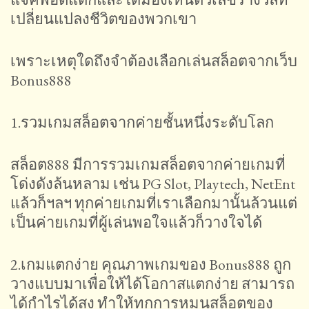
เปลี่ยนแปลงชีวิตของพวกเขา
เพราะเหตุใดถึงจำต้องเลือกเล่นสล็อตจากเว็บ
Bonus888
1.รวมเกมสล็อตจากค่ายชั้นหนึ่งระดับโลก
สล็อต888 มีการรวมเกมสล็อตจากค่ายเกมที่
โด่งดังล้นหลาม เช่น PG Slot, Playtech, NetEnt
แล้วก็ฯลฯ ทุกค่ายเกมที่เราเลือกมานั้นล้วนแต่
เป็นค่ายเกมที่ผู้เล่นพอใจแล้วก็วางใจได้
2.เกมแตกง่าย คุณภาพเกมของ Bonus888 ถูก
วางแบบมาเพื่อให้ได้โอกาสแตกง่าย สามารถ
ได้กำไรได้สูง ทำให้ทุกการหมุนสล็อตของ