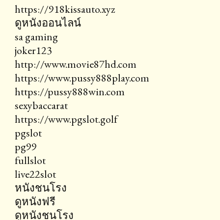
https://918kissauto.xyz
ดูหนังออนไลน์
sa gaming
joker123
http://www.movie87hd.com
https://www.pussy888play.com
https://pussy888win.com
sexybaccarat
https://www.pgslot.golf
pgslot
pg99
fullslot
live22slot
หนังชนโรง
ดูหนังฟรี
ดูหนังชนโรง