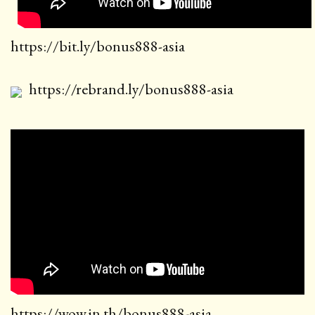
https://bit.ly/bonus888-asia
https://rebrand.ly/bonus888-asia
https://wow.in.th/bonus888-asia