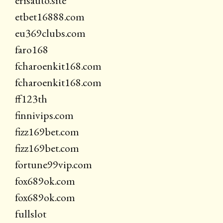
erisauto.site
etbet16888.com
eu369clubs.com
faro168
fcharoenkit168.com
fcharoenkit168.com
ff123th
finnivips.com
fizz169bet.com
fizz169bet.com
fortune99vip.com
fox689ok.com
fox689ok.com
fullslot