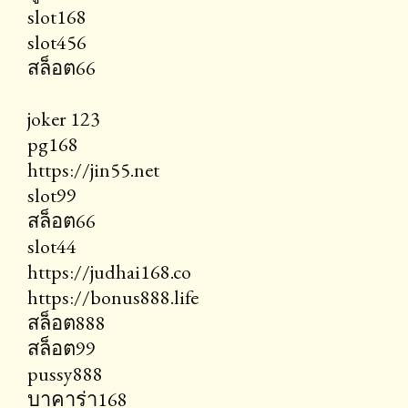
slot168
slot456
สล็อต66
joker 123
pg168
https://jin55.net
slot99
สล็อต66
slot44
https://judhai168.co
https://bonus888.life
สล็อต888
สล็อต99
pussy888
บาคาร่า168