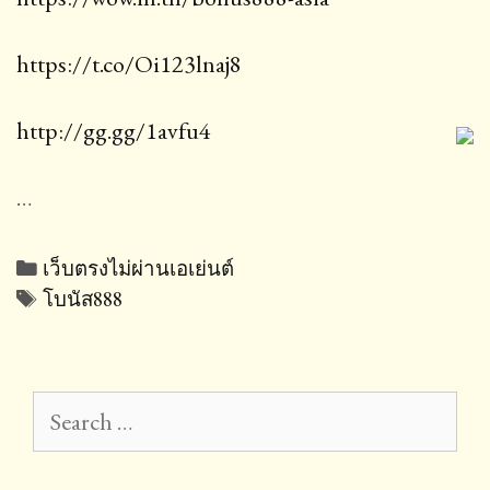
https://t.co/Oi123lnaj8
http://gg.gg/1avfu4
…
Categories
เว็บตรงไม่ผ่านเอเย่นต์
Tags
โบนัส888
Search
for: