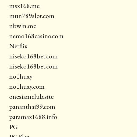
msx168.me
mun789slot.com
nbwin.me
nemo168casino.com
Netflix
niseko168bet.com
niseko168bet.com
no1huay
no1huay.com
onesiamclub.site
pananthai99.com
paramax1688.info
PG
PG Slot