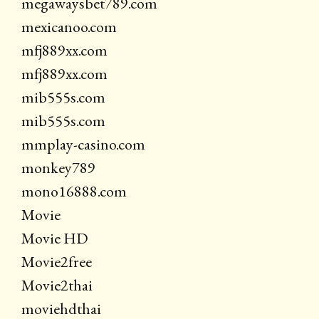
megawaysbet789.com
mexicanoo.com
mfj889xx.com
mfj889xx.com
mib555s.com
mib555s.com
mmplay-casino.com
monkey789
mono16888.com
Movie
Movie HD
Movie2free
Movie2thai
moviehdthai