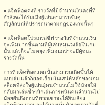
● แจ็คพ็อตคงที่ รางวัลที่มีจำนวนเงินคงที่ที่
กำลังจะได้รับเมื่อผู้เล่นสามารถจับคู่
สัญลักษณ์ที่ปรารถนาตามกฎของเกมนั้นๆ
● แจ็คพ็อตโปรเกรสซีฟ รางวัลที่จำนวนเงิน
จะเพิ่มมากขึ้นตามที่ผู้เล่นหมุนวงล้อในเกม
นั้น แล้วก็จะไม่หยุดเพิ่มจนกว่าจะมีผู้ชนะ
รางวัลนั้น
การที่ แจ็คพ็อตแตก นั้นสามารถเกิดขึ้นได้
แบบสุ่ม แล้วก็ยอดเยี่ยมในเสน่ห์หลักของเกม
สล็อตที่ล่อใจผู้เล่นผู้คนจำนวนไม่ใช้น้อยให้
กลับมาเล่นซ้ำๆนักเล่นการพนันคนจำนวนไม่
น้อยฝันถึงตอนที่พวกเขาจะได้ยินเสียง
แจ็คพ็อตแตกและได้มองเห็นตัวเลขรางวัลที่