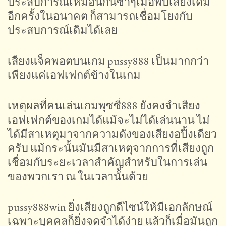
ประสบการณ์เหมือนกันซ้ำๆเมื่อพบเสียงเดิม
อีกครั้งในอนาคต ก็สามารถเชื่อมโยงกับ
ประสบการณ์เดิมได้เลย
เสียงแจ็คพอตบนเกม pussy888 เป็นมากกว่า
เพียงแค่เอฟเฟกต์ข้างในเกม
เหตุผลที่คนเล่นเกมพุซซี่888 ยังคงจำเสียง
เอฟเฟกต์ของเกมได้แม้จะไม่ได้เล่นนาน ไม่
ได้มีสาเหตุมาจากความดังของเสียงอปิ้งเดียว
ครับ แม้กระนั้นมันมีสาเหตุจากการที่เสียงถูก
เชื่อมกับระยะเวลาสำคัญสำหรับในการเล่น
ของพวกเรา ณ ในเวลานั้นด้วย
pussy888win ยิ่งเสียงถูกดีไซน์ให้มีเอกลักษณ์
เฉพาะบุคคลก็ยิ่งจดจำได้ง่าย แล้วก็เมื่อมันถูก