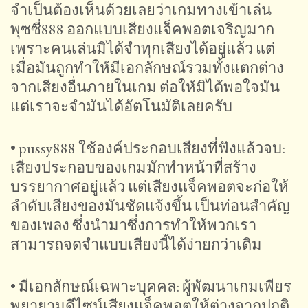
จำเป็นต้องเห็นด้วยเลยว่าเกมทางเข้าเล่น
พุซซี่888 ออกแบบเสียงแจ็คพอตเจริญมาก
เพราะคนเล่นมิได้จำทุกเสียงได้อยู่แล้ว แต่
เมื่อมันถูกทำให้มีเอกลักษณ์รวมทั้งแตกต่าง
จากเสียงอื่นภายในเกม ต่อให้มิได้พอใจมัน
แต่เราจะจำมันได้อัตโนมัติเลยครับ
• pussy888 ใช้องค์ประกอบเสียงที่ฟังแล้วจบ:
เสียงประกอบของเกมมักทำหน้าที่สร้าง
บรรยากาศอยู่แล้ว แต่เสียงแจ็คพอตจะก่อให้
ลำดับเสียงของมันชัดแจ้งขึ้น เป็นท่อนสำคัญ
ของเพลง ซึ่งนำมาซึ่งการทำให้พวกเรา
สามารถจดจำแบบเสียงนี้ได้ง่ายกว่าเดิม
• มีเอกลักษณ์เฉพาะบุคคล: ผู้พัฒนาเกมเพียร
พยายามดีไซน์เสียงแจ็คพอตให้ต่างจากปกติ