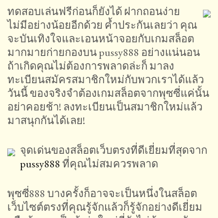
ทดสอบเล่นฟรีก่อนก็ยังได้ ฝากถอนง่าย
ไม่มีอย่างน้อยอีกด้วย ค้ำประกันเลยว่า คุณ
จะบันเทิงใจและเอนหน้าจอยกับเกมสล็อต
มากมายก่ายกองบน pussy888 อย่างแน่นอน
ถ้าเกิดคุณไม่ต้องการพลาดล่ะก็ มาลง
ทะเบียนสมัครสมาชิกใหม่กับพวกเราได้แล้ว
วันนี้ ของจริงจำต้องเกมสล็อตจากพุซซี่แค่นั้น
อย่าคอยช้า! ลงทะเบียนเป็นสมาชิกใหม่แล้ว
มาสนุกกันได้เลย!
จุดเด่นของสล็อตเว็บตรงที่ดีเยี่ยมที่สุดจาก
pussy888
ที่คุณไม่สมควรพลาด
พุซซี่888 บางครั้งก็อาจจะเป็นหนึ่งในสล็อต
เว็บไซต์ตรงที่คุณรู้จักแล้วก็รู้จักอย่างดีเยี่ยม