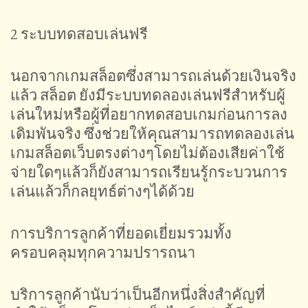
2 ระบบทดสอบเล่นฟรี
นอกจากเกมสล็อตซึ่งสามารถเล่นด้วยเงินจริง
แล้ว สล็อต ยังมีระบบทดลองเล่นฟรีสำหรับผู้
เล่นใหม่หรือผู้ที่อยากทดสอบเกมก่อนการลง
เดิมพันจริง ซึ่งช่วยให้คุณสามารถทดลองเล่น
เกมสล็อตเว็บตรงต่างๆโดยไม่ต้องเสียค่าใช้
จ่ายใดๆแล้วก็ยังสามารถเรียนรู้กระบวนการ
เล่นแล้วก็กลยุทธ์ต่างๆได้ด้วย
การบริการลูกค้าที่ยอดเยี่ยมรวมทั้ง
ครอบคลุมทุกความปรารถนา
บริการลูกค้านับว่าเป็นอีกหนึ่งสิ่งสำคัญที่