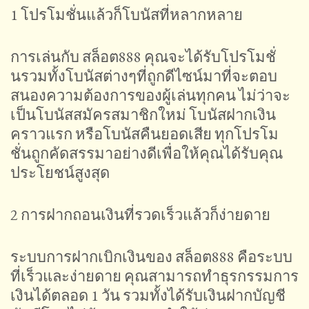
1 โปรโมชั่นแล้วก็โบนัสที่หลากหลาย
การเล่นกับ สล็อต888 คุณจะได้รับโปรโมชั่
นรวมทั้งโบนัสต่างๆที่ถูกดีไซน์มาที่จะตอบ
สนองความต้องการของผู้เล่นทุกคน ไม่ว่าจะ
เป็นโบนัสสมัครสมาชิกใหม่ โบนัสฝากเงิน
คราวแรก หรือโบนัสคืนยอดเสีย ทุกโปรโม
ชั่นถูกคัดสรรมาอย่างดีเพื่อให้คุณได้รับคุณ
ประโยชน์สูงสุด
2 การฝากถอนเงินที่รวดเร็วแล้วก็ง่ายดาย
ระบบการฝากเบิกเงินของ สล็อต888 คือระบบ
ที่เร็วและง่ายดาย คุณสามารถทำธุรกรรมการ
เงินได้ตลอด 1 วัน รวมทั้งได้รับเงินฝากบัญชี