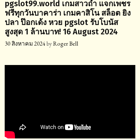
pgslot99.world เกมสาวถ้ำ แจกเพชร
ฟรีทุกวันบาคาร่า เกมคาสิโน สล็อต ยิง
ปลา ป๊อกเด้ง หวย pgslot รับโบนัส
สูงสุด 1 ล้านบาท! 16 August 2024
30 สิงหาคม 2024
by
Roger Bell