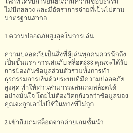
โลกที่ได้รับการยืนยันว่ามีความชอบธรรม
ไม่มีกลลวง และมีอัตราการจ่ายที่เป็นไปตาม
มาตรฐานสากล
1 ความปลอดภัยสูงสุดในการเล่น
ความปลอดภัยเป็นสิ่งที่ผู้เล่นทุกคนควรนึกถึง
เป็นขั้นแรก การเล่นกับ สล็อต888 คุณจะได้รับ
การป้องกันข้อมูลส่วนตัวรวมทั้งการทำ
ธุรกรรมการเงินด้วยระบบที่มีความปลอดภัย
สูงสุด ทำให้ท่านสามารถเล่นเกมสล็อตได้
อย่างมั่นใจ โดยไม่ต้องวิตกกังวลว่าข้อมูลของ
คุณจะถูกเอาไปใช้ในทางที่ไม่ถูก
2 เข้าถึงเกมสล็อตจากค่ายเกมชั้นนำ