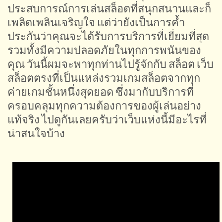
ประสบการณ์การเล่นสล็อตที่สนุกสนานและก็
เพลิดเพลินเจริญใจ แต่ว่ายังเป็นการค้ำ
ประกันว่าคุณจะได้รับการบริการที่เยี่ยมที่สุด
รวมทั้งมีความปลอดภัยในทุกการพนันของ
คุณ วันนี้ผมจะพาทุกท่านไปรู้จักกับ สล็อต เว็บ
สล็อตตรงที่เป็นแหล่งรวมเกมสล็อตจากทุก
ค่ายเกมชั้นหนึ่งสุดยอด ซึ่งมากับบริการที่
ครอบคลุมทุกความต้องการของผู้เล่นอย่าง
แท้จริง ไปดูกันเลยครับว่าเว็บแห่งนี้มีอะไรที่
น่าสนใจบ้าง