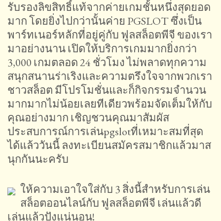
รับรองลิขสิทธิ์แท้จากค่ายเกมชั้นหนึ่งสุดยอด
มาก โดยยิ่งไปกว่านั้นค่าย PGSLOT ซึ่งเป็น
พาร์ทเนอร์หลักที่อยู่คู่กับ ฟูลสล็อตพีจี ของเรา
มาอย่างนาน เปิดให้บริการเกมมากยิ่งกว่า
3,000 เกมตลอด 24 ชั่วโมง ไม่พลาดทุกความ
สนุกสนานร่าเริงและความตรึงใจจากพวกเรา
ชาวสล็อต มีโปรโมชั่นและก็กิจกรรมจำนวน
มากมากไม่น้อยเลยทีเดียวพร้อมจัดเต็มให้กับ
คุณอย่างมาก เชิญชวนคุณมาสัมผัส
ประสบการณ์การเล่นpgslotที่เหมาะสมที่สุด
ได้แล้ววันนี้ ลงทะเบียนสมัครสมาชิกแล้วมาส
นุกกันนะครับ
ให้ความเอาใจใส่กับ 3 สิ่งนี้สำหรับการเล่น
สล็อตออนไลน์กับ ฟูลสล็อตพีจี เล่นแล้วดี
เล่นแล้วปังแน่นอน!