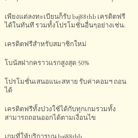
เพียงแต่ลงทะเบียนก็รับ baj88thb เครดิตฟรี
ได้ในทันที รวมทั้งโปรโมชั่นอื่นๆอย่างเช่น:
เครดิตฟรีสำหรับสมาชิกใหม่
โบนัสฝากคราวแรกสูงสุด 50%
โปรโมชั่นเสนอแนะสหาย รับค่าคอมฯ ถอน
ได้
เครดิตฟรีทั้งปวงใช้ได้กับทุกเกมรวมทั้ง
สามารถถอนออกได้ตามเงื่อนไข
เกมที่ให้บริการบน baj88thb