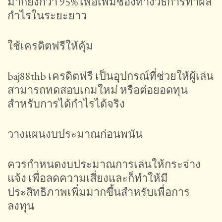
มากยิ่งกว่า 95% เพื่อเพิ่มช่องทางวิธีการทำผล
กำไรในระยะยาว
ใช้เครดิตฟรีให้คุ้ม
baj88thb เครดิตฟรี เป็นอุปกรณ์ที่ช่วยให้ผู้เล่น
สามารถทดสอบเกมใหม่ หรือต่อยอดทุน
สำหรับการได้กำไรได้จริง
วางแผนงบประมาณก่อนพนัน
ควรกำหนดงบประมาณการเล่นให้กระจ่าง
แจ้ง เพื่อลดความเสี่ยงและก็ทำให้มี
ประสิทธิภาพเพิ่มมากขึ้นสำหรับเพื่อการ
ลงทุน