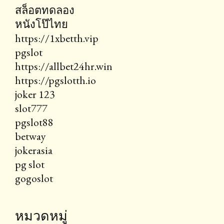
สล็อตทดลอง
หนังโป๊ไทย
https://1xbetth.vip
pgslot
https://allbet24hr.win
https://pgslotth.io
joker 123
slot777
pgslot88
betway
jokerasia
pg slot
gogoslot
หมวดหมู่