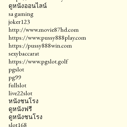
ดูหนังออนไลน์
sa gaming
joker123
http://www.movie87hd.com
https://www.pussy888play.com
https://pussy888win.com
sexybaccarat
https://www.pgslot.golf
pgslot
pg99
fullslot
live22slot
หนังชนโรง
ดูหนังฟรี
ดูหนังชนโรง
slot168