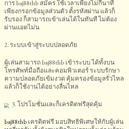
การ baj88thb สมัคร ใช้เวลาเพียงไม่กี่นาที
เพียงกรอกข้อมูลส่วนตัว ตั้งรหัสผ่าน แล้วก็
รับรอง ก็สามารถเข้าเล่นได้ในทันที ไม่ต้อง
ผ่านแอดไม่น
2. ระบบเข้าสู่ระบบปลอดภัย
ผู้เล่นสามารถ baj88thb เข้าระบบ ได้ทั้งบน
โทรศัพท์มือถือและคอมพิวเตอร์ ระบบรักษา
ความปลอดภัยเข้มงวด คุ้มครองข้อมูลรั่วไหล
แล้วก็ใช้งานได้อย่างลื่นไหล
3. โปรโมชั่นและก็เครดิตฟรีสุดคุ้ม
baj88thb
เครดิตฟรี มอบสิทธิพิเศษให้กับผู้เล่น