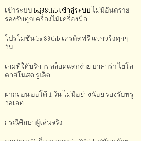
เข้าระบบ
baj88thb เข้าสู่ระบบ
ไม่มีอันตราย
รองรับทุกเครื่องไม้เครื่องมือ
โปรโมชั่น baj88thb เครดิตฟรี แจกจริงทุกๆ
วัน
เกมที่ให้บริการ สล็อตแตกง่าย บาคาร่า ไฮโล
คาสิโนสด รูเล็ต
ฝากถอน ออโต้ 1 วัน ไม่มีอย่างน้อย รองรับทรู
วอเลท
กรณีศึกษาผู้เล่นจริง