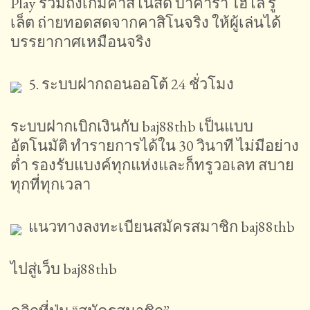
Play รวมถึงเกมคาสิโนสด บาคาร่า ไฮโล รู
เล็ต ถ่ายทอดสดจากคาสิโนจริง ให้ผู้เล่นได้
บรรยากาศเหมือนจริง
5. ระบบฝากถอนออโต้ 24 ชั่วโมง
ระบบฝากเบิกเงินกับ baj88thb เป็นแบบ
อัตโนมัติ ทำรายการได้ใน 30 วินาที ไม่มีอย่าง
ต่ำ รองรับแบงค์ทุกแห่งและก็ทรูวอเลท สบาย
ทุกที่ทุกเวลา
แนวทางลงทะเบียนสมัครสมาชิก baj88thb
ไปสู่เว็บ baj88thb