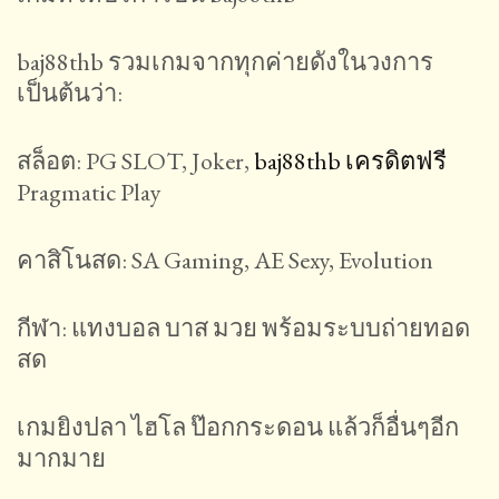
baj88thb รวมเกมจากทุกค่ายดังในวงการ
เป็นต้นว่า:
สล็อต: PG SLOT, Joker,
baj88thb เครดิตฟรี
Pragmatic Play
คาสิโนสด: SA Gaming, AE Sexy, Evolution
กีฬา: แทงบอล บาส มวย พร้อมระบบถ่ายทอด
สด
เกมยิงปลา ไฮโล ป๊อกกระดอน แล้วก็อื่นๆอีก
มากมาย