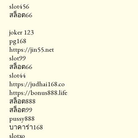
slot456
สล็อต66
joker 123
pg168
https://jin55.net
slot99
สล็อต66
slot44
https://judhai168.co
https://bonus888.life
สล็อต888
สล็อต99
pussy888
บาคาร่า168
slotxo