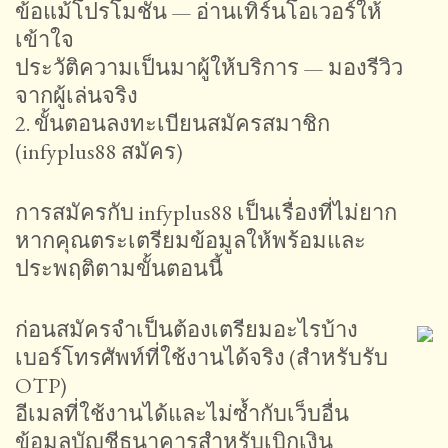
ข้อแม้โปรโมชั่น — อ่านเทิร์นโอเวอร์ให้
เข้าใจ
ประวัติความเป็นมาผู้ให้บริการ — มองรีวิว
จากผู้เล่นจริง
2. ขั้นตอนลงทะเบียนสมัครสมาชิก
(infyplus88 สมัคร)
การสมัครกับ infyplus88 เป็นเรื่องที่ไม่ยาก
หากคุณตระเตรียมข้อมูลให้พร้อมและ
ประพฤติตามขั้นตอนนี้
ก่อนสมัครจำเป็นต้องเตรียมอะไรบ้าง
เบอร์โทรศัพท์ที่ใช้งานได้จริง (สำหรับรับ
OTP)
อีเมลที่ใช้งานได้และไม่ซ้ำกับเว็บอื่น
ข้อมูลบัญชีธนาคารสำหรับเบิกเงิน