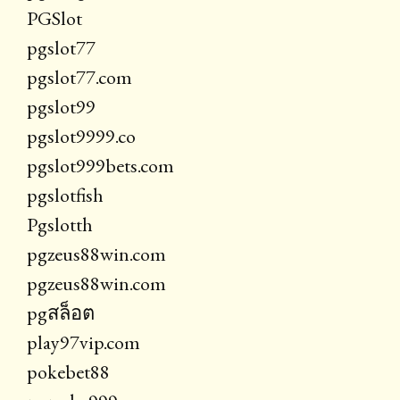
PGSlot
pgslot77
pgslot77.com
pgslot99
pgslot9999.co
pgslot999bets.com
pgslotfish
Pgslotth
pgzeus88win.com
pgzeus88win.com
pgสล็อต
play97vip.com
pokebet88