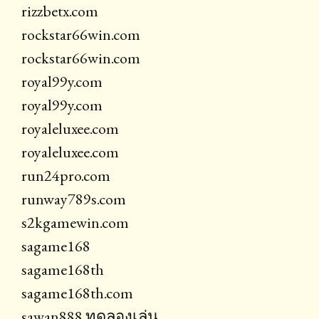
rizzbetx.com
rockstar66win.com
rockstar66win.com
royal99y.com
royal99y.com
royaleluxee.com
royaleluxee.com
run24pro.com
runway789s.com
s2kgamewin.com
sagame168
sagame168th
sagame168th.com
sawan888 ทดลองเล่น