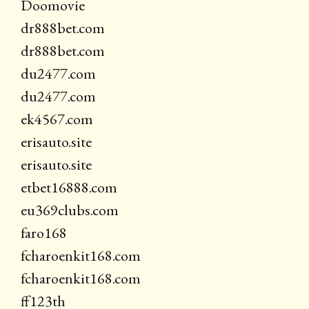
Doomovie
dr888bet.com
dr888bet.com
du2477.com
du2477.com
ek4567.com
erisauto.site
erisauto.site
etbet16888.com
eu369clubs.com
faro168
fcharoenkit168.com
fcharoenkit168.com
ff123th