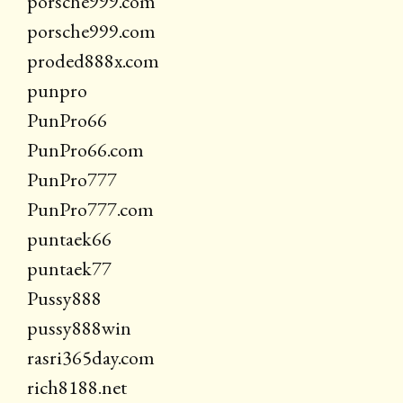
porsche999.com
porsche999.com
proded888x.com
punpro
PunPro66
PunPro66.com
PunPro777
PunPro777.com
puntaek66
puntaek77
Pussy888
pussy888win
rasri365day.com
rich8188.net