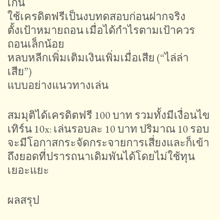
เกิน
ใช้เครดิตฟรีเป็นงบทดสอบก่อนฝากจริง
ตั้งเป้าหมายถอน เมื่อได้กำไรตามเป้าควร
ถอนเล็กน้อย
หลบหลีกเพิ่มเติมเงินเพิ่มเมื่อเสีย (“ไล่ล่า
เสีย”)
แบบอย่างแนวทางเล่น
สมมุติได้เครดิตฟรี 100 บาท รวมทั้งมีเงื่อนไข
เทิร์น 10x: เล่นรอบละ 10 บาท ปริมาณ 10 รอบ
จะมีโอกาสกระจัดกระจายการเสี่ยงและก็เข้า
ถึงยอดที่ปรารถนาเดิมพันได้โดยไม่ใช้ทุน
เยอะแยะ
ผลสรุป