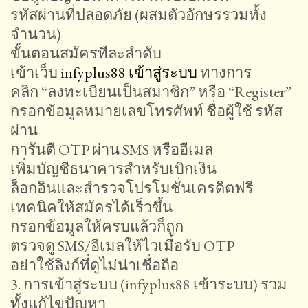
รหัสผ่านที่ปลอดภัย (ผสมตัวอักษรรวมทั้ง
จำนวน)
ขั้นตอนสมัครทีละลำดับ
เข้าเว็บ
infyplus88 เข้าสู่ระบบ
ทางการ
คลิก “ลงทะเบียนเป็นสมาชิก” หรือ “Register”
กรอกข้อมูลหมายเลขโทรศัพท์ ชื่อผู้ใช้ รหัส
ผ่าน
การันตี OTP ผ่าน SMS หรืออีเมล
เพิ่มบัญชีธนาคารสำหรับเบิกเงิน
ล็อกอินและสำรวจโปรโมชั่นเครดิตฟรี
เทคนิคให้สมัครได้เร็วขึ้น
กรอกข้อมูลให้ครบแล้วก็ถูก
ตรวจดู SMS/อีเมลให้ไวเมื่อรับ OTP
อย่าใช้ลิงก์ที่ดูไม่น่าเชื่อถือ
3. การเข้าสู่ระบบ (infyplus88 เข้าระบบ) รวม
ทั้งแก้ไขปัญหา