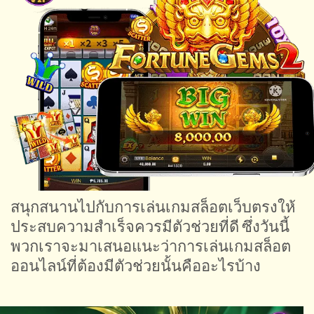
สนุกสนานไปกับการเล่นเกมสล็อตเว็บตรงให้
ประสบความสำเร็จควรมีตัวช่วยที่ดี ซึ่งวันนี้
พวกเราจะมาเสนอแนะว่าการเล่นเกมสล็อต
ออนไลน์ที่ต้องมีตัวช่วยนั้นคืออะไรบ้าง