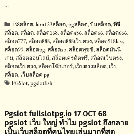
…
Categories
168สล็อต
,
lion123สล็อต
,
pgสล็อต
,
ปั่นสล็อต
,
พีจี
สล็อต
,
สล็อต
,
สล็อต168
,
สล็อต456
,
สล็อต66
,
สล็อต666
,
สล็อต777
,
สล็อต888
,
สล็อต888เว็บตรง
,
สล็อต918kiss
,
สล็อต99
,
สล็อตpg
,
สล็อตxo
,
สล็อตพุซซี่
,
สล็อตมันนี่
เกม
,
สล็อตออนไลน์
,
สล็อตเครดิตฟรี
,
สล็อตเว็บตรง
,
สล็อตเว็บตรง
,
สล็อตโจ๊กเกอร์
,
เว็บตรงสล็อต
,
เว็บ
สล็อต
,
เว็บสล็อต pg
Tags
PGSlot
,
pgslotfish
Pgslot fullslotpg.io 17 OCT 68
pgslot เว็บ ใหญ่ ทำไม pgslot ถึงกลาย
เป็นเว็บสล็อตที่คนไทยเล่นมากที่สุด