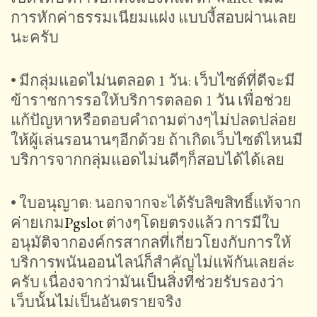
การหักค่าธรรมเนียมแฝง แบบงี้สอบผ่านเลย
นะครับ
• มีกลุ่มแอดไม่นตลอด 1 วัน: เว็บไซต์ที่ดีจะมี
ข้าราชการรอให้บริการตลอด 1 วัน เพื่อช่วย
แก้ปัญหาหรือตอบคำถามต่างๆไม่ปลดปล่อย
ให้ผู้เล่นรอนานๆอีกด้วย ถ้าเกิดเว็บไซต์ไหนมี
บริการจากกลุ่มแอดไม่นดีๆก็สอบได้ได้เลย
• ใบอนุญาต: นอกจากจะได้รับลิขสิทธิ์แท้จาก
ค่ายเกม
Pgslot
ต่างๆโดยตรงแล้ว การมีใบ
อนุมัติจากองค์กรสากลที่เกี่ยวโยงกับการให้
บริการพนันออนไลน์ก็สำคัญไม่แพ้กันเลยล่ะ
ครับ เนื่องจากว่ามันเป็นสิ่งที่ช่วยรับรองว่า
เว็บนั้นไม่เป็นอันตรายจริง