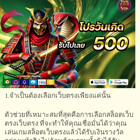
1.จำเป็นต้องเลือกเว็บตรงเพียงแค่นั้น
ตัวช่วยที่เหมาะสมที่สุดคือการเลือกสล็อตเว็บ
ตรงเว็บตรง ที่จะทำให้คุณเชื่อมั่นได้ว่าคุณ
เล่นเกมสล็อตเว็บตรงแล้วได้รับเงินรางวัล