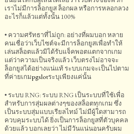
เราไม่มีการล็อกยูส ล็อกผล หรือการหลอกลวง
อะไรก็แล้วแต่ทั้งนั้น 100%
• ความศรัทธาที่ไม่ถูก: อย่างที่ผมบอก หลาย
คนเชื่อว่าเว็บไซต์จะมีการล็อกยูสเพื่อทำให้
เล่นสล็อตแล้วมิได้รับแจ็คพอตแตกจากเกม
แต่ว่าความเป็นจริงแล้ว เว็บตรงไม่อาจจะ
ล็อกยูสได้อย่างแน่แท้ ระบบเกมจะเป็นไปตาม
ที่ค่ายเกม
pgslot
ระบุเพียงแค่นั้น
• ระบบ RNG: ระบบ RNG เป็นระบบที่ใช้เพื่อ
สำหรับการสุ่มผลต่างๆของสล็อตทุกเกม ซึ่ง
เป็นระบบสุ่มแบบเรียลไทม์ ไม่มีผู้ใดสามารถ
ควบคุมระบบได้ ยิ่งเป็นการล็อกยูสที่ตัวบุคคล
ด้วยแล้ว บอกเลยว่า ไม่มีวันแน่นอนครับผม