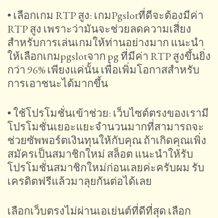
• เลือกเกม RTP สูง: เกมPgslotที่ดีจะต้องมีค่า
RTP สูง เพราะว่ามันจะช่วยลดความเสี่ยง
สำหรับการเล่นเกมให้ท่านอย่างมาก แนะนำ
ให้เลือกเกมpgslotจาก pg ที่มีค่า RTP สูงขึ้นยิ่ง
กว่า 96% เพียงแค่นั้น เพื่อเพิ่มโอกาสสำหรับ
การเอาชนะได้มากขึ้น
• ใช้โปรโมชั่นเข้าช่วย: เว็บไซต์ตรงของเรามี
โปรโมชั่นเยอะแยะจำนวนมากที่สามารถจะ
ช่วยซัพพอร์ตเงินทุนให้กับคุณ ถ้าเกิดคุณเพิ่ง
สมัครเป็นสมาชิกใหม่ สล็อต แนะนำให้รับ
โปรโมชั่นสมาชิกใหม่ก่อนเลยค่ะครับผม รับ
เครดิตฟรีแล้วมาลุยกันต่อได้เลย
เลือกเว็บตรงไม่ผ่านเอเย่นต์ที่ดีที่สุด เลือก