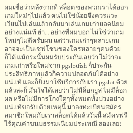
ผมเชื่อว่าหลังจากที่ สล็อต ของพวกเราได้ออก
เกมใหม่ๆไปแล้ว คนไม่ใช่น้อยจึงควรแวะ
เวียนไปเล่นแล้วกลับมาเล่นเกมเก่ายอดนิยม
อย่างแน่แท้ ฮ่า… อย่างที่ผมบอก ไม่ใช่ว่าเกม
ใหม่ๆไม่ดีครับผม แต่ว่าเกมเก่าๆหลายเกม
อาจจะเป็นเซฟโซนของใครหลายๆคนด้วย
ก็ได้ แม้กระนั้นผมรับประกันเลยว่า ไม่ว่าจะ
เกมเก่าหรือใหม่จาก pgslotfish ก็ประกัน
ประสิทธิภาพแล้วก็ความปลอดภัยได้อย่าง
แน่แท้ และก็ยิ่งมาใช้บริการกับเรา pgslot ด้วย
แล้วล่ะก็ มั่นใจได้เลยว่า ไม่มีล็อกยูส ไม่มีล็อก
ผล หรือไม่มีการโกงใดๆทั้งหมดทั้งปวงอย่าง
แน่แท้ขอรับ ด้วยเหตุนี้ มาลงทะเบียนสมัคร
สมาชิกใหม่กับเราสล็อตได้แล้ววันนี้ สมัครฟรี
ไร้คุณค่าขนบธรรมเนียมประเพณี ลองเลย!