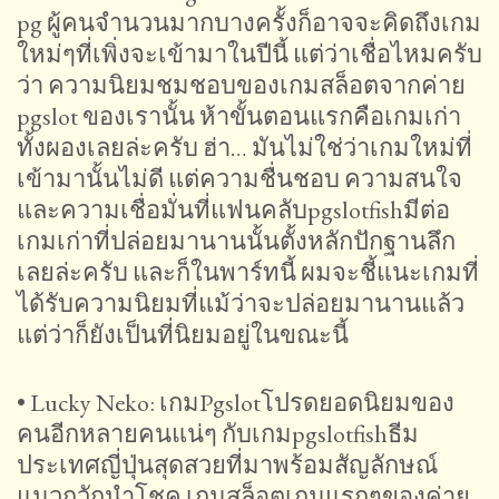
pg ผู้คนจำนวนมากบางครั้งก็อาจจะคิดถึงเกม
ใหม่ๆที่เพิ่งจะเข้ามาในปีนี้ แต่ว่าเชื่อไหมครับ
ว่า ความนิยมชมชอบของเกมสล็อตจากค่าย
pgslot ของเรานั้น ห้าขั้นตอนแรกคือเกมเก่า
ทั้งผองเลยล่ะครับ ฮ่า… มันไม่ใช่ว่าเกมใหม่ที่
เข้ามานั้นไม่ดี แต่ความชื่นชอบ ความสนใจ
และความเชื่อมั่นที่แฟนคลับpgslotfishมีต่อ
เกมเก่าที่ปล่อยมานานนั้นตั้งหลักปักฐานลึก
เลยล่ะครับ และก็ในพาร์ทนี้ ผมจะชี้แนะเกมที่
ได้รับความนิยมที่แม้ว่าจะปล่อยมานานแล้ว
แต่ว่าก็ยังเป็นที่นิยมอยู่ในขณะนี้
• Lucky Neko: เกมPgslotโปรดยอดนิยมของ
คนอีกหลายคนแน่ๆ กับเกมpgslotfishธีม
ประเทศญี่ปุ่นสุดสวยที่มาพร้อมสัญลักษณ์
แมวกวักนำโชค เกมสล็อตเกมแรกๆของค่าย