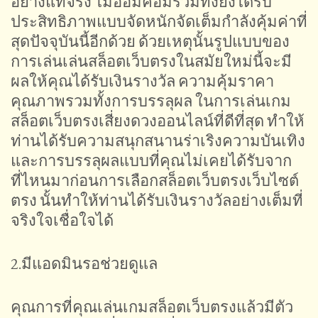
อย่างแท้จริง ไม่อ้อมค้อมรวมทั้งยังได้รับ
ประสิทธิภาพแบบจัดหนักจัดเต็มกำลังคุ้มค่าที่
สุดปัจจุบันนี้อีกด้วย ด้วยเหตุนั้นรูปแบบของ
การเล่นเล่นสล็อตเว็บตรงในสมัยใหม่นี้จะมี
ผลให้คุณได้รับเงินรางวัล ความคุ้มราคา
คุณภาพรวมทั้งการบรรลุผล ในการเล่นเกม
สล็อตเว็บตรงเสี่ยงดวงออนไลน์ที่ดีที่สุด ทำให้
ท่านได้รับความสนุกสนานร่าเริงความบันเทิง
และการบรรลุผลแบบที่คุณไม่เคยได้รับจาก
ที่ไหนมาก่อนการเลือกสล็อตเว็บตรงเว็บไซต์
ตรง นั้นทำให้ท่านได้รับเงินรางวัลอย่างเต็มที่
จริงใจเชื่อใจได้
2.มีแอดมินรอช่วยดูแล
คุณการที่คุณเล่นเกมสล็อตเว็บตรงแล้วมีตัว