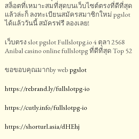
สล็อตที่เหมาะสมที่สุดบนเว็บไซต์ตรงที่ดีที่สุด
แล้วล่ะก็ ลงทะเบียนสมัครสมาชิกใหม่ pgslot
ได้แล้ววันนี้ สมัครฟรี ลองเลย!
เว็บตรง slot pgslot Fullslotpg.io 4 ตุลา 2568
Anibal casino online fullslotpg ที่ดีที่สุด Top 52
ขอขอบคุณมากby web
pgslot
https://rebrand.ly/fullslotpg-io
https://cutly.info/fullslotpg-io
https://shorturl.asia/dHEhj