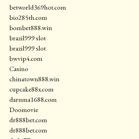
betworld369hot.com
bio285th.com
bombet888.win
brazil999 slot
brazil999 slot
bwvip4.com
Casino
chinatown888.win
cupcake88x.com
daruma1688.com
Doomovie
dr888bet.com
dr888bet.com