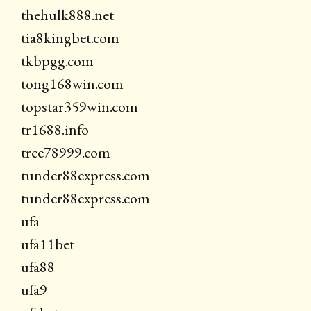
thehulk888.net
tia8kingbet.com
tkbpgg.com
tong168win.com
topstar359win.com
tr1688.info
tree78999.com
tunder88express.com
tunder88express.com
ufa
ufa11bet
ufa88
ufa9