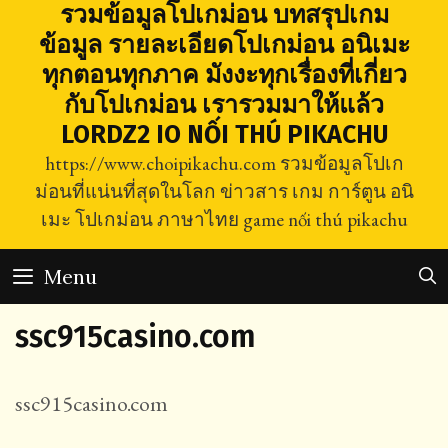
Skip
รวมข้อมูลโปเกม่อน บทสรุปเกม
to
ข้อมูล รายละเอียดโปเกม่อน อนิเมะ
content
ทุกตอนทุกภาค มังงะทุกเรื่องที่เกี่ยว
กับโปเกม่อน เรารวมมาให้แล้ว
LORDZ2 IO NỐI THÚ PIKACHU
https://www.choipikachu.com รวมข้อมูลโปเก
ม่อนที่แน่นที่สุดในโลก ข่าวสาร เกม การ์ตูน อนิ
เมะ โปเกม่อน ภาษาไทย game nối thú pikachu
Menu
ssc915casino.com
ssc915casino.com