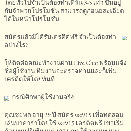
โดยทั่วไปจำเป็นต้องทำเทิร์น 3-5 เท่า ขึ้นอยู่
กับจำพวกโปรโมชัน สามารถดูก่อนยละเอียด
ได้ในหน้าโปรโมชั่น
สมัครแล้วมิได้รับเครดิตฟรี จำเป็นต้องทำ
อย่างไร?
ให้ติดต่อคณะทำงานผ่าน Live Chat พร้อมแจ้ง
ชื่อผู้ใช้งาน ทีมงานจะตรวจทานและก็เพิ่ม
เครดิตให้โดยทันที
กรณีศึกษาผู้ใช้งานจริง
คุณชยพล อายุ 29 ปี สมัคร ssc915 เพื่อทดสอบ
เล่นบาคาร่าโดยใช้ ssc915 เครดิตฟรี เขาเริ่ม