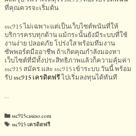
ที่คุณควรจะเริ่มต้น
ssc915 ไม่เฉพาะแต่เป็นเว็บไซต์พนันที่ให้
บริการครบทุกด้าน แม้กระนั้นยังมีระบบที่ใช้
งานง่าย ปลอดภัย โปร่งใส พร้อมทีมงาน
ซัพพอร์ตมืออาชีพ ถ้าเกิดคุณกำลังมองหา
เว็บไซต์ที่มีทั้งประสิทธิภาพแล้วก็ความคุ้มค่า
ssc915 สมัคร และ ssc915 เข้าระบบ วันนี้ พร้อม
รับ
ssc915 เครดิตฟรี
ไปเริ่มลงทุนได้ทันที
…
Categories
ssc915casino.com
Tags
ssc915 เครดิตฟรี