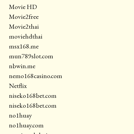
Movie HD
Movie2free
Movie2thai
moviehdthai
msx168.me
mun789slot.com
nbwin.me
nemo168casino.com
Netflix
niseko168bet.com
niseko168bet.com
no1huay
no1huay.com