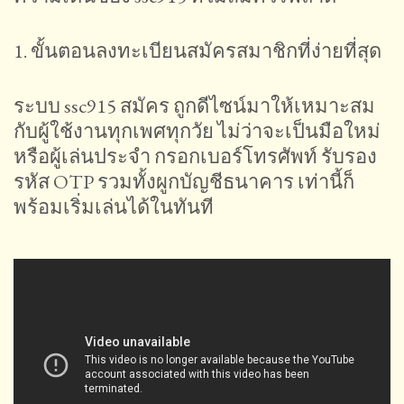
1. ขั้นตอนลงทะเบียนสมัครสมาชิกที่ง่ายที่สุด
ระบบ ssc915 สมัคร ถูกดีไซน์มาให้เหมาะสม
กับผู้ใช้งานทุกเพศทุกวัย ไม่ว่าจะเป็นมือใหม่
หรือผู้เล่นประจำ กรอกเบอร์โทรศัพท์ รับรอง
รหัส OTP รวมทั้งผูกบัญชีธนาคาร เท่านี้ก็
พร้อมเริ่มเล่นได้ในทันที