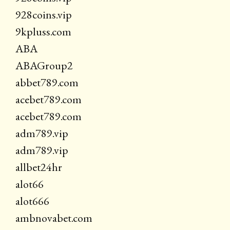
928coins.vip
9kpluss.com
ABA
ABAGroup2
abbet789.com
acebet789.com
acebet789.com
adm789.vip
adm789.vip
allbet24hr
alot66
alot666
ambnovabet.com