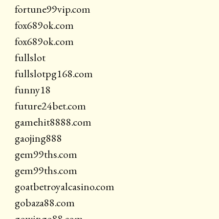
fortune99vip.com
fox689ok.com
fox689ok.com
fullslot
fullslotpg168.com
funny18
future24bet.com
gamehit8888.com
gaojing888
gem99ths.com
gem99ths.com
goatbetroyalcasino.com
gobaza88.com
gowingo88.com