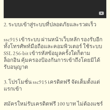
2. ระบบเข้าสู่ระบบที่ปลอดภัยและรวดเร็ว
ssc915 เข้าระบบ ผ่านหน้าเว็บหลัก รองรับอีก
ทั้งโทรศัพท์มือถือและคอมพิวเตอร์ ใช้ระบบ
SSL 256-bit เข้ารหัสข้อมูลครั้งใดก็ตาม
ล็อกอิน คุ้มครองป้องกันการเข้าถึงโดยมิได้
รับอนุญาต
3. โปรโมชั่น ssc915 เครดิตฟรี จัดเต็มตั้งแต่
แรกเข้า
สมัครใหม่รับเครดิตฟรี 100 บาท ไม่ต้องแชร์