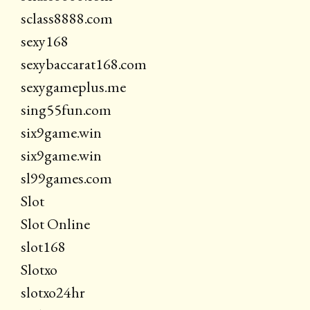
sclass8888.com
sexy168
sexybaccarat168.com
sexygameplus.me
sing55fun.com
six9game.win
six9game.win
sl99games.com
Slot
Slot Online
slot168
Slotxo
slotxo24hr