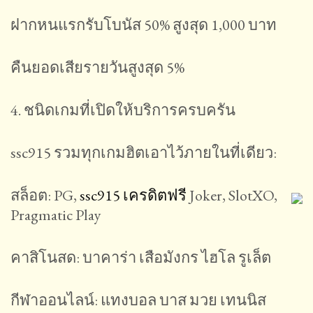
ฝากหนแรกรับโบนัส 50% สูงสุด 1,000 บาท
คืนยอดเสียรายวันสูงสุด 5%
4. ชนิดเกมที่เปิดให้บริการครบครัน
ssc915 รวมทุกเกมฮิตเอาไว้ภายในที่เดียว:
สล็อต: PG,
ssc915 เครดิตฟรี
Joker, SlotXO,
Pragmatic Play
คาสิโนสด: บาคาร่า เสือมังกร ไฮโล รูเล็ต
กีฬาออนไลน์: แทงบอล บาส มวย เทนนิส