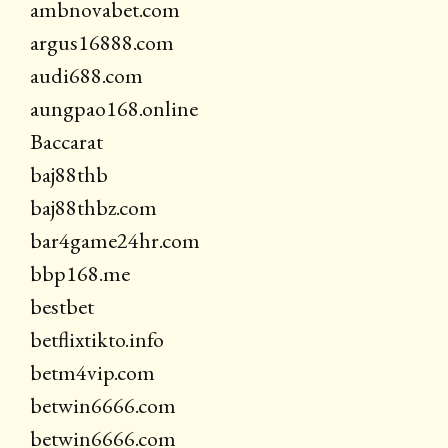
ambnovabet.com
argus16888.com
audi688.com
aungpao168.online
Baccarat
baj88thb
baj88thbz.com
bar4game24hr.com
bbp168.me
bestbet
betflixtikto.info
betm4vip.com
betwin6666.com
betwin6666.com