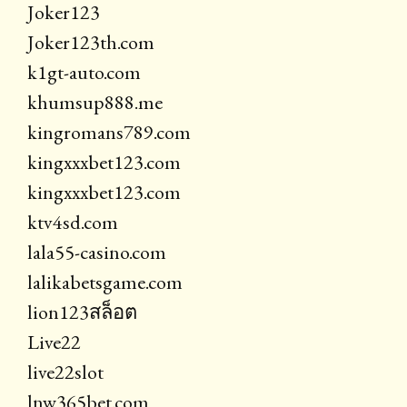
Joker123
Joker123th.com
k1gt-auto.com
khumsup888.me
kingromans789.com
kingxxxbet123.com
kingxxxbet123.com
ktv4sd.com
lala55-casino.com
lalikabetsgame.com
lion123สล็อต
Live22
live22slot
lnw365bet.com