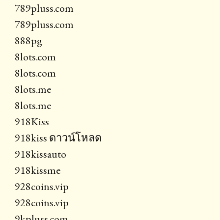
789pluss.com
789pluss.com
888pg
8lots.com
8lots.com
8lots.me
8lots.me
918Kiss
918kiss ดาวน์โหลด
918kissauto
918kissme
928coins.vip
928coins.vip
9kpluss.com