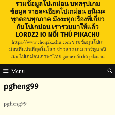
Skip
รวมข้อมูลโปเกม่อน บทสรุปเกม
to
ข้อมูล รายละเอียดโปเกม่อน อนิเมะ
content
ทุกตอนทุกภาค มังงะทุกเรื่องที่เกี่ยว
กับโปเกม่อน เรารวมมาให้แล้ว
LORDZ2 IO NỐI THÚ PIKACHU
https://www.choipikachu.com รวมข้อมูลโปเก
ม่อนที่แน่นที่สุดในโลก ข่าวสาร เกม การ์ตูน อนิ
เมะ โปเกม่อน ภาษาไทย game nối thú pikachu
Menu
pgheng99
pgheng99