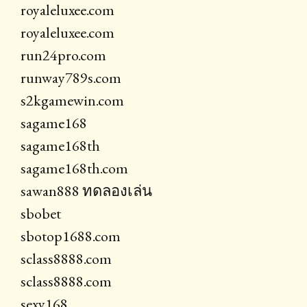
royaleluxee.com
royaleluxee.com
run24pro.com
runway789s.com
s2kgamewin.com
sagame168
sagame168th
sagame168th.com
sawan888 ทดลองเล่น
sbobet
sbotop1688.com
sclass8888.com
sclass8888.com
sexy168