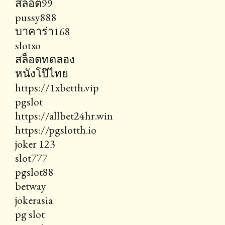
สล็อต99
pussy888
บาคาร่า168
slotxo
สล็อตทดลอง
หนังโป๊ไทย
https://1xbetth.vip
pgslot
https://allbet24hr.win
https://pgslotth.io
joker 123
slot777
pgslot88
betway
jokerasia
pg slot