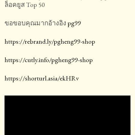
ล็อคยูส Top 50
ขอขอบคุณมากอ้างอิง
pg99
https://rebrand.ly/pgheng99-shop
https://cutly.info/pgheng99-shop
https://shorturl.asia/ekHRv