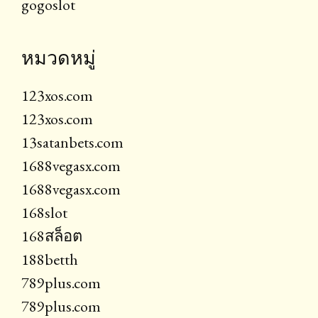
gogoslot
หมวดหมู่
123xos.com
123xos.com
13satanbets.com
1688vegasx.com
1688vegasx.com
168slot
168สล็อต
188betth
789plus.com
789plus.com