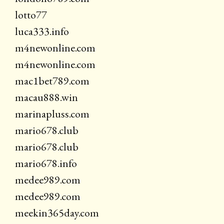
lotto77
luca333.info
m4newonline.com
m4newonline.com
mac1bet789.com
macau888.win
marinapluss.com
mario678.club
mario678.club
mario678.info
medee989.com
medee989.com
meekin365day.com