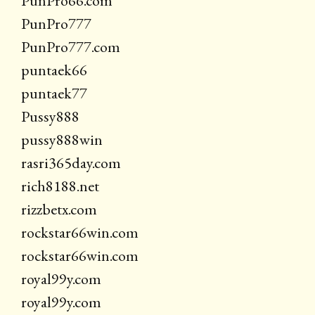
PunPro66.com
PunPro777
PunPro777.com
puntaek66
puntaek77
Pussy888
pussy888win
rasri365day.com
rich8188.net
rizzbetx.com
rockstar66win.com
rockstar66win.com
royal99y.com
royal99y.com