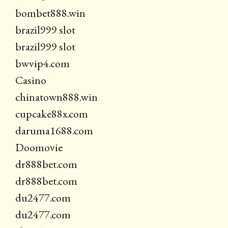
bombet888.win
brazil999 slot
brazil999 slot
bwvip4.com
Casino
chinatown888.win
cupcake88x.com
daruma1688.com
Doomovie
dr888bet.com
dr888bet.com
du2477.com
du2477.com