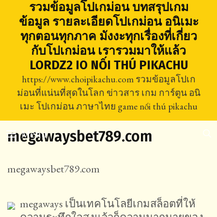
Skip
รวมข้อมูลโปเกม่อน บทสรุปเกม
to
ข้อมูล รายละเอียดโปเกม่อน อนิเมะ
content
ทุกตอนทุกภาค มังงะทุกเรื่องที่เกี่ยว
กับโปเกม่อน เรารวมมาให้แล้ว
LORDZ2 IO NỐI THÚ PIKACHU
https://www.choipikachu.com รวมข้อมูลโปเก
ม่อนที่แน่นที่สุดในโลก ข่าวสาร เกม การ์ตูน อนิ
เมะ โปเกม่อน ภาษาไทย game nối thú pikachu
megawaysbet789.com
Menu
megawaysbet789.com
megaways เป็นเทคโนโลยีเกมสล็อตที่ให้