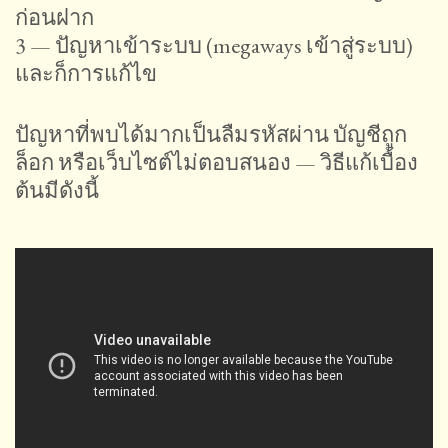
ก่อนฝาก
3 — ปัญหาเข้าระบบ (megaways เข้าสู่ระบบ)
และก็การแก้ไข
ปัญหาที่พบได้มากเป็นลืมรหัสผ่าน บัญชีถูก
ล็อก หรือเว็บไซต์ไม่ตอบสนอง — วิธีแก้เบื้อง
ต้นมีดังนี้