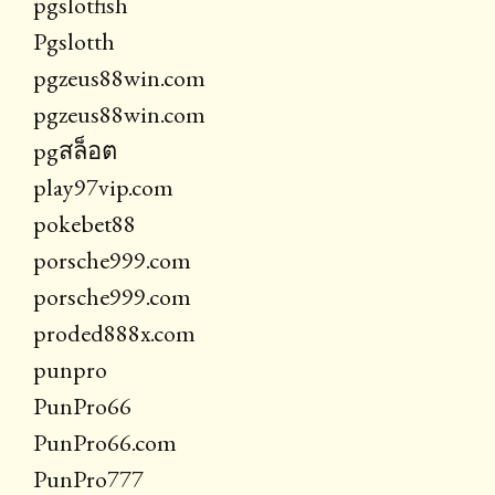
pgslotfish
Pgslotth
pgzeus88win.com
pgzeus88win.com
pgสล็อต
play97vip.com
pokebet88
porsche999.com
porsche999.com
proded888x.com
punpro
PunPro66
PunPro66.com
PunPro777