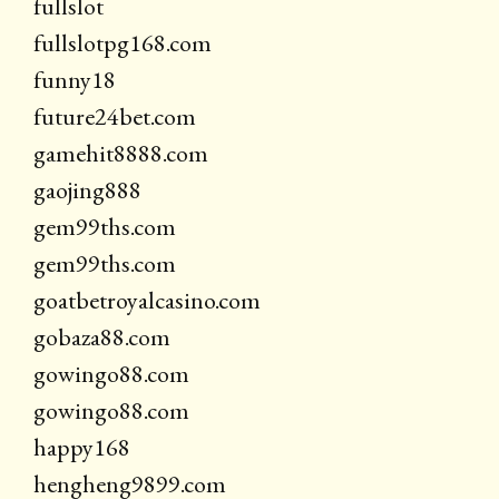
fullslot
fullslotpg168.com
funny18
future24bet.com
gamehit8888.com
gaojing888
gem99ths.com
gem99ths.com
goatbetroyalcasino.com
gobaza88.com
gowingo88.com
gowingo88.com
happy168
hengheng9899.com