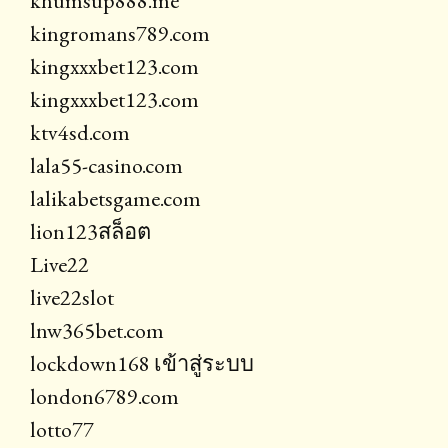
khumsup888.me
kingromans789.com
kingxxxbet123.com
kingxxxbet123.com
ktv4sd.com
lala55-casino.com
lalikabetsgame.com
lion123สล็อต
Live22
live22slot
lnw365bet.com
lockdown168 เข้าสู่ระบบ
london6789.com
lotto77