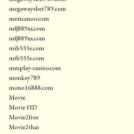
megawaysbet789.com
mexicanoo.com
mfj889xx.com
mfj889xx.com
mib555s.com
mib555s.com
mmplay-casino.com
monkey789
mono16888.com
Movie
Movie HD
Movie2free
Movie2thai