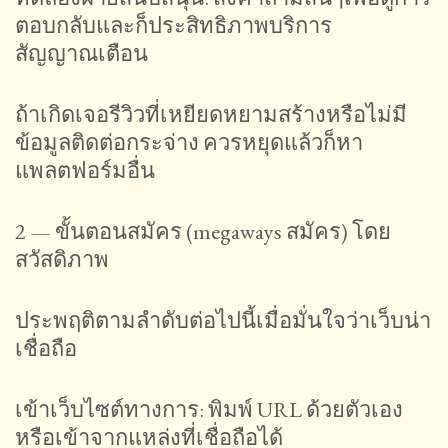
ตอบกลับและก็ประสิทธิภาพบริการ
สัญญาณเตือน
ถ้าเกิดเจอรีวิวที่เหยียดหยามสร้างหรือไม่มี
ข้อมูลติดต่อกระจ่าง ควรหยุดแล้วก็หา
แพลตฟอร์มอื่น
2 — ขั้นตอนสมัคร (megaways สมัคร) โดย
สวัสดิภาพ
ประพฤติตามลำดับต่อไปนี้เมื่อมั่นใจว่าเว็บน่า
เชื่อถือ
เข้าเว็บไซต์ทางการ: พิมพ์ URL ด้วยตัวเอง
หรือเข้าจากแหล่งที่เชื่อถือได้