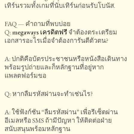
เทิร์นรวมทั้งเกมที่นับเทิร์นก่อนรับโบนัส.
FAQ — คำถามที่พบบ่อย
Q:
megaways เครดิตฟรี
จำต้องตระเตรียม
เอกสารอะไรเมื่อจำต้องการันตีตัวตน?
A: ปกติคือบัตรประชาชนหรือหนังสือเดินทาง
พร้อมรูปถ่ายและก็หลักฐานที่อยู่หาก
แพลตฟอร์มขอ
Q: หากลืมรหัสผ่านจะทำเช่นไร?
A: ใช้ฟังก์ชัน “ลืมรหัสผ่าน” เพื่อรีเซ็ตผ่าน
อีเมลหรือ SMS ถ้ามีปัญหา ให้ติดต่อฝ่าย
สนับสนุนพร้อมหลักฐาน