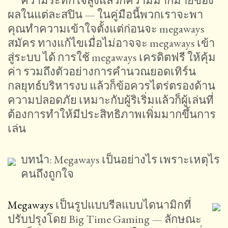
ความระทึกใจสูงแล้วก็ความมากมายของ
ผลในแต่ละสปิน — ในคู่มือนี้พวกเราจะพา
คุณทำความเข้าใจตั้งแต่ก่อนจะ megaways
สมัคร ทางแก้ไขเมื่อไม่อาจจะ megaways เข้า
สู่ระบบ ได้ การใช้ megaways เครดิตฟรี ให้คุ้ม
ค่า รวมถึงตัวอย่างการคำนวณยอดเทิร์น
กลยุทธ์บริหารงบ แล้วก็ข้อควรไตร่ตรองด้าน
ความปลอดภัย เหมาะกับผู้ริเริ่มแล้วก็ผู้เล่นที่
ต้องการทำให้มีประสิทธิภาพเพิ่มมากขึ้นการ
เล่น
บทนำ: Megaways เป็นอย่างไร เพราะเหตุไร
คนถึงถูกใจ
Megaways
เป็นรูปแบบรีลแบบไดนามิกที่
ปรับปรุงโดย Big Time Gaming — ลักษณะ