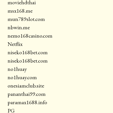
moviehdthai
msx168.me
mun789slot.com
nbwin.me
nemo168casino.com
Netflix
niseko168bet.com
niseko168bet.com
no1huay
no1huay.com
onesiamclub.site
pananthai99.com
paramax1688.info
PG