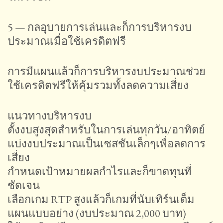
5 — กลอุบายการเล่นและก็การบริหารงบ
ประมาณเมื่อใช้เครดิตฟรี
การมีแผนแล้วก็การบริหารงบประมาณช่วย
ใช้เครดิตฟรีให้คุ้มรวมทั้งลดความเสี่ยง
แนวทางบริหารงบ
ตั้งงบสูงสุดสำหรับในการเล่นทุกวัน/อาทิตย์
แบ่งงบประมาณเป็นเซสชันเล็กๆเพื่อลดการ
เสี่ยง
กำหนดเป้าหมายผลกำไรและก็ขาดทุนที่
ชัดเจน
เลือกเกม RTP สูงแล้วก็เกมที่นับเทิร์นเต็ม
แผนแบบอย่าง (งบประมาณ 2,000 บาท)