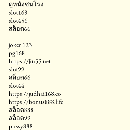
ดูหนังชนโรง
slot168
slot456
สล็อต66
joker 123
pg168
https://jin55.net
slot99
สล็อต66
slot44
https://judhai168.co
https://bonus888.life
สล็อต888
สล็อต99
pussy888