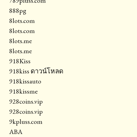
789pluss.com
888pg
8lots.com
8lots.com
8lots.me
8lots.me
918Kiss
918kiss ดาวน์โหลด
918kissauto
918kissme
928coins.vip
928coins.vip
9kpluss.com
ABA