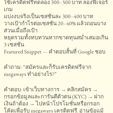
ใช้เครดิตฟรีทดลอง 300–500 บาท ลองฟีเจอร์
เกม
แบ่งงบจริงเป็นเซสชันละ 300–400 บาท
วางเป้ากำไรต่อเซสชัน 20–40% แล้วถอนบาง
ส่วนเมื่อถึงเป้า
หยุดรวมทั้งทบทวนหากขาดทุนสม่ำเสมอเกิน
3 เซสชัน
Featured Snippet — คำตอบสั้นที่ Google ชอบ
คำถาม: “สมัครและก็รับเครดิตฟรีจาก
megaways ทำอย่างไร?”
คำตอบ: เข้าเว็บทางการ → คลิกสมัคร →
กรอกข้อมูลและการันตีตัวตน (KYC) → ฝาก
เงินถ้าต้อง → ไปหน้าโปรโมชั่นหรือกรอก
โค้ดเพื่อรับ megaways เครดิตฟรี. อ่านข้อแม้