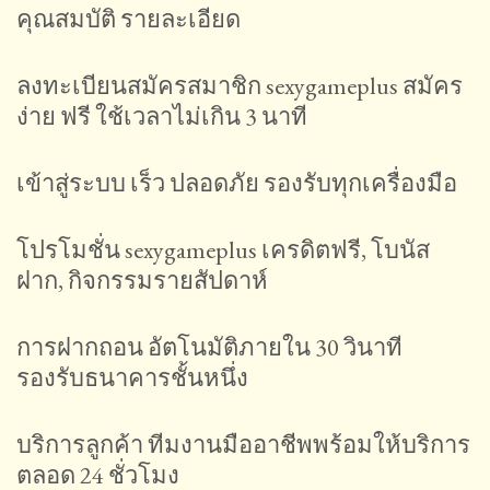
คุณสมบัติ รายละเอียด
ลงทะเบียนสมัครสมาชิก sexygameplus สมัคร
ง่าย ฟรี ใช้เวลาไม่เกิน 3 นาที
เข้าสู่ระบบ เร็ว ปลอดภัย รองรับทุกเครื่องมือ
โปรโมชั่น sexygameplus เครดิตฟรี, โบนัส
ฝาก, กิจกรรมรายสัปดาห์
การฝากถอน อัตโนมัติภายใน 30 วินาที
รองรับธนาคารชั้นหนึ่ง
บริการลูกค้า ทีมงานมืออาชีพพร้อมให้บริการ
ตลอด 24 ชั่วโมง