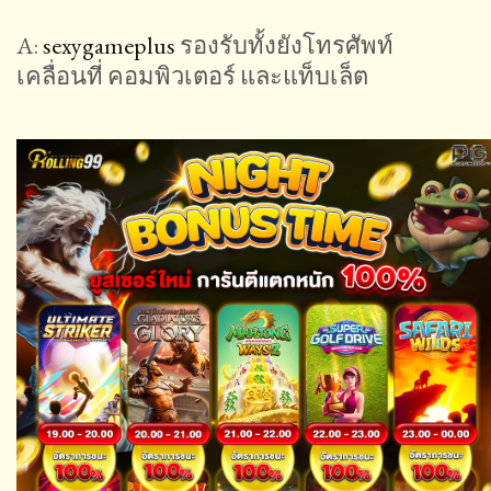
A:
sexygameplus
รองรับทั้งยังโทรศัพท์
เคลื่อนที่ คอมพิวเตอร์ และแท็บเล็ต