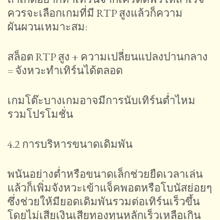
ควรจะเลือกเกมที่มี RTP สูงแล้วก็ความ
ผันผวนเหมาะสม:
สล็อต RTP สูง + ความเปลี่ยนแปลงปานกลาง
= จังหวะทำเทิร์นได้ตลอด
เกมโต๊ะบางเกมอาจมีการนับเทิร์นต่ำไหม
รวมโปรโมชั่น
4.2 การบริหารขนาดเดิมพัน
พนันอย่างต่ำหรือขนาดเล็กช่วยยืดเวลาเล่น
แล้วก็เพิ่มจังหวะเข้าแจ็คพอตหรือโบนัสย่อยๆ
ซึ่งช่วยให้มียอดเดิมพันรวมต่อเทิร์นเร็วขึ้น
โดยไม่เสียเงินเสียทองทุนหลักเร็วเหลือเกิน