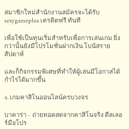
สมาชิกใหม่สำนักงานสมัครจะได้รับ
sexygameplus เครดิตฟรี ทันที
เพื่อใช้เป็นทุนเริ่มสำหรับเพื่อการเล่นเกม ยิ่ง
กว่านั้นยังมีโปรโมชั่นฝากเงิน โบนัสราย
สัปดาห์
และก็กิจกรรมพิเศษที่ทำให้ผู้เล่นมีโอกาสได้
กำไรได้มากขึ้น
4. เกมคาสิโนออนไลน์ครบวงจร
บาคาร่า – ถ่ายทอดสดจากคาสิโนจริง ดีลเลอ
ร์มือโปร