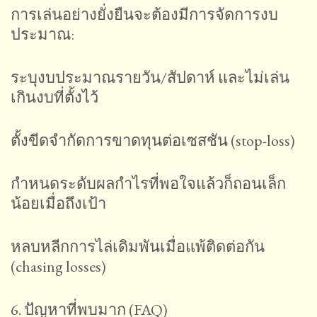
การเล่นอย่างยั่งยืนจะต้องมีการจัดการงบ
ประมาณ:
ระบุงบประมาณรายวัน/สัปดาห์ และไม่เล่น
เกินงบที่ตั้งไว้
ตั้งขีดจำกัดการขาดทุนต่อเซสชัน (stop-loss)
กำหนดระดับผลกำไรที่พอใจแล้วก็ถอนเล็ก
น้อยเมื่อถึงเป้า
หลบหลีกการไล่เดิมพันเมื่อแพ้ติดต่อกัน
(chasing losses)
6. ปัญหาที่พบมาก (FAQ)