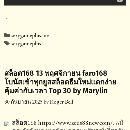
…
Categories
sexygameplus.me
Tags
sexygameplus
สล็อต168 13 พฤศจิกายน faro168
โบนัสเข้าทุกยูสสล็อตธีมใหม่แตกง่าย
คุ้มค่ากับเวลา Top 30 by Marylin
30 กันยายน 2025
by
Roger Bell
สล็อต168
https://www.zeus88new.com/
. แม้