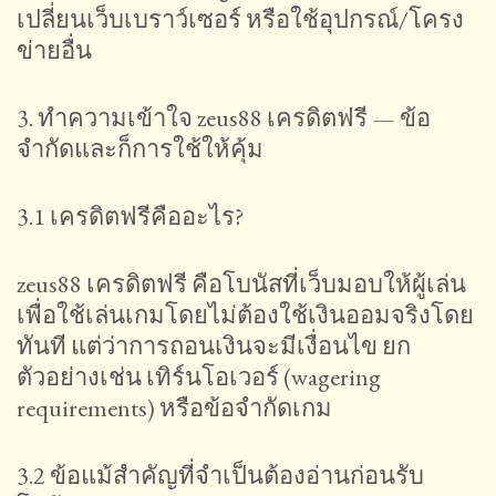
เปลี่ยนเว็บเบราว์เซอร์ หรือใช้อุปกรณ์/โครง
ข่ายอื่น
3. ทำความเข้าใจ zeus88 เครดิตฟรี — ข้อ
จำกัดและก็การใช้ให้คุ้ม
3.1 เครดิตฟรีคืออะไร?
zeus88 เครดิตฟรี คือโบนัสที่เว็บมอบให้ผู้เล่น
เพื่อใช้เล่นเกมโดยไม่ต้องใช้เงินออมจริงโดย
ทันที แต่ว่าการถอนเงินจะมีเงื่อนไข ยก
ตัวอย่างเช่น เทิร์นโอเวอร์ (wagering
requirements) หรือข้อจำกัดเกม
3.2 ข้อแม้สำคัญที่จำเป็นต้องอ่านก่อนรับ