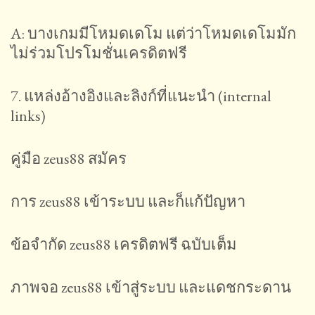
A: บางเกมมีโหมดเดโม แต่ว่าโหมดเดโมมัก
ไม่ร่วมโปรโมชั่นเครดิตฟรี
7. แหล่งอ้างอิงและลิงก์ที่แนะนำ (internal
links)
คู่มือ zeus88 สมัคร
การ zeus88 เข้าระบบ และก็แก้ปัญหา
ข้อจำกัด zeus88 เครดิตฟรี ฉบับเต็ม
ภาพจอ zeus88 เข้าสู่ระบบ และแดชกระดาน