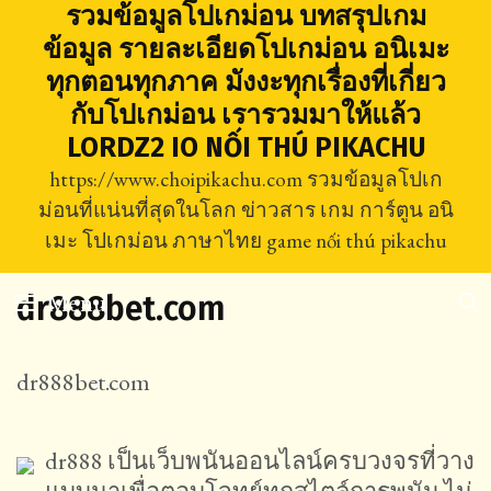
Skip
รวมข้อมูลโปเกม่อน บทสรุปเกม
to
ข้อมูล รายละเอียดโปเกม่อน อนิเมะ
content
ทุกตอนทุกภาค มังงะทุกเรื่องที่เกี่ยว
กับโปเกม่อน เรารวมมาให้แล้ว
LORDZ2 IO NỐI THÚ PIKACHU
https://www.choipikachu.com รวมข้อมูลโปเก
ม่อนที่แน่นที่สุดในโลก ข่าวสาร เกม การ์ตูน อนิ
เมะ โปเกม่อน ภาษาไทย game nối thú pikachu
dr888bet.com
Menu
dr888bet.com
dr888 เป็นเว็บพนันออนไลน์ครบวงจรที่วาง