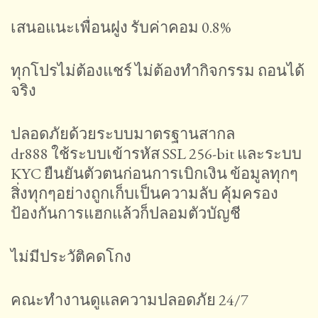
เสนอแนะเพื่อนฝูง รับค่าคอม 0.8%
ทุกโปรไม่ต้องแชร์ ไม่ต้องทำกิจกรรม ถอนได้
จริง
ปลอดภัยด้วยระบบมาตรฐานสากล
dr888 ใช้ระบบเข้ารหัส SSL 256-bit และระบบ
KYC ยืนยันตัวตนก่อนการเบิกเงิน ข้อมูลทุกๆ
สิ่งทุกๆอย่างถูกเก็บเป็นความลับ คุ้มครอง
ป้องกันการแฮกแล้วก็ปลอมตัวบัญชี
ไม่มีประวัติคดโกง
คณะทำงานดูแลความปลอดภัย 24/7