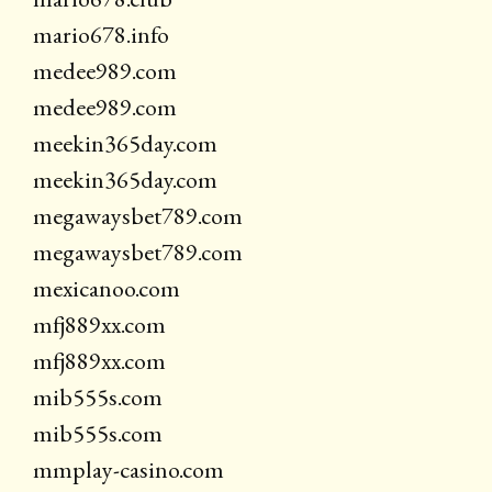
mario678.info
medee989.com
medee989.com
meekin365day.com
meekin365day.com
megawaysbet789.com
megawaysbet789.com
mexicanoo.com
mfj889xx.com
mfj889xx.com
mib555s.com
mib555s.com
mmplay-casino.com