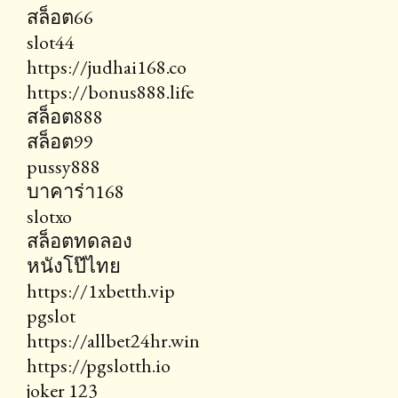
สล็อต66
slot44
https://judhai168.co
https://bonus888.life
สล็อต888
สล็อต99
pussy888
บาคาร่า168
slotxo
สล็อตทดลอง
หนังโป๊ไทย
https://1xbetth.vip
pgslot
https://allbet24hr.win
https://pgslotth.io
joker 123