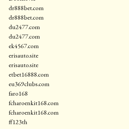
dr888bet.com
dr888bet.com
du2477.com
du2477.com
ek4567.com
erisauto.site
erisauto.site
etbet16888.com
eu369clubs.com
faro168
fcharoenkit168.com
fcharoenkit168.com
ff123th