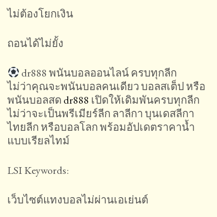
ไม่ต้องโยกเงิน
ถอนได้ไม่ยั้ง
dr888 พนันบอลออนไลน์ ครบทุกลีก
ไม่ว่าคุณจะพนันบอลคนเดียว บอลสเต็ป หรือ
พนันบอลสด
dr888
เปิดให้เดิมพันครบทุกลีก
ไม่ว่าจะเป็นพรีเมียร์ลีก ลาลีกา บุนเดสลีกา
ไทยลีก หรือบอลโลก พร้อมอัปเดตราคาน้ำ
แบบเรียลไทม์
LSI Keywords:
เว็บไซต์แทงบอลไม่ผ่านเอเย่นต์