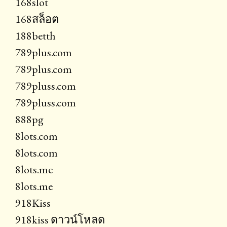
168slot
168สล็อต
188betth
789plus.com
789plus.com
789pluss.com
789pluss.com
888pg
8lots.com
8lots.com
8lots.me
8lots.me
918Kiss
918kiss ดาวน์โหลด