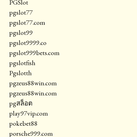
PGSlot
pgslot77
pgslot77.com
pgslot99
pgslot9999.co
pgslot999bets.com
pgslotfish
Pgslotth
pgzeus88win.com
pgzeus88win.com
pgสล็อต
play97vip.com
pokebet88
porsche999.com