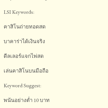
LSI Keywords:
คาสิโนถ่ายทอดสด
บาคาร่าได้เงินจริง
ดีลเลอร์แจกไพ่สด
เล่นคาสิโนบนมือถือ
Keyword Suggest:
พนันอย่างต่ำ 10 บาท