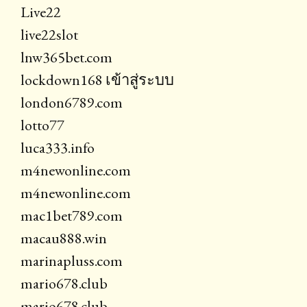
Live22
live22slot
lnw365bet.com
lockdown168 เข้าสู่ระบบ
london6789.com
lotto77
luca333.info
m4newonline.com
m4newonline.com
mac1bet789.com
macau888.win
marinapluss.com
mario678.club
mario678.club