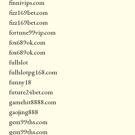
finnivips.com
fizz169bet.com
fizz169bet.com
fortune99vip.com
fox689ok.com
fox689ok.com
fullslot
fullslotpg168.com
funny18
future24bet.com
gamehit8888.com
gaojing888
gem99ths.com
gem99ths.com