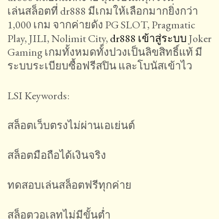
เล่นสล็อตที่ dr888 มีเกมให้เลือกมากยิ่งกว่า
1,000 เกม จากค่ายดัง PG SLOT, Pragmatic
Play, JILI, Nolimit City,
dr888 เข้าสู่ระบบ
Joker
Gaming เกมทั้งหมดทั้งปวงเป็นลิขสิทธิ์แท้ มี
ระบบระเบียบซื้อฟรีสปิน และโบนัสเข้าไว
LSI Keywords:
สล็อตเว็บตรงไม่ผ่านเอเย่นต์
สล็อตมือถือได้เงินจริง
ทดสอบเล่นสล็อตฟรีทุกค่าย
สล็อตวอเลทไม่มีขั้นต่ำ