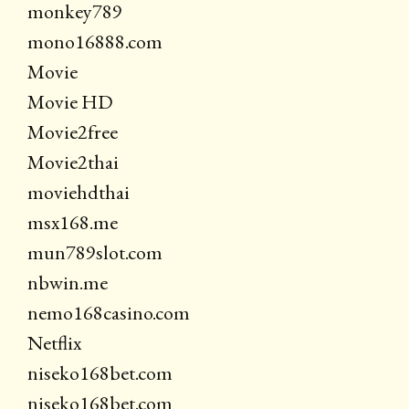
monkey789
mono16888.com
Movie
Movie HD
Movie2free
Movie2thai
moviehdthai
msx168.me
mun789slot.com
nbwin.me
nemo168casino.com
Netflix
niseko168bet.com
niseko168bet.com