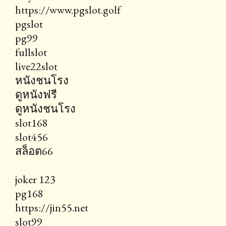
https://www.pgslot.golf
pgslot
pg99
fullslot
live22slot
หนังชนโรง
ดูหนังฟรี
ดูหนังชนโรง
slot168
slot456
สล็อต66
joker 123
pg168
https://jin55.net
slot99