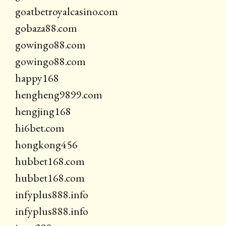
goatbetroyalcasino.com
gobaza88.com
gowingo88.com
gowingo88.com
happy168
hengheng9899.com
hengjing168
hi6bet.com
hongkong456
hubbet168.com
hubbet168.com
infyplus888.info
infyplus888.info