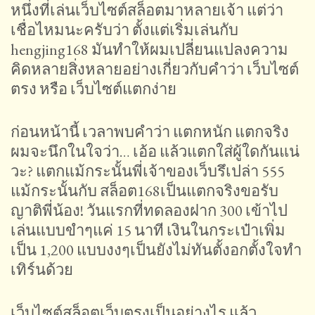
หนึ่งที่เล่นเว็บไซต์สล็อตมาหลายเจ้า แต่ว่า
เชื่อไหมนะครับว่า ตั้งแต่เริ่มเล่นกับ
hengjing168 มันทำให้ผมเปลี่ยนแปลงความ
คิดหลายสิ่งหลายอย่างเกี่ยวกับคำว่า เว็บไซต์
ตรง หรือ เว็บไซต์แตกง่าย
ก่อนหน้านี้ เวลาพบคำว่า แตกหนัก แตกจริง
ผมจะนึกในใจว่า… เอ้อ แล้วแตกใส่ผู้ใดกันแน่
วะ? แตกแม้กระนั้นพี่เจ้าของเว็บรึเปล่า 555
แม้กระนั้นกับ สล็อต168เป็นแตกจริงขอรับ
ญาติพี่น้อง! วันแรกที่ทดลองฝาก 300 เข้าไป
เล่นแบบขำๆแค่ 15 นาที เงินในกระเป๋าเพิ่ม
เป็น 1,200 แบบงงๆเป็นยังไม่ทันตั้งอกตั้งใจทำ
เทิร์นด้วย
เว็บไซต์สล็อตเว็บตรงเป็นอย่างไร แล้ว