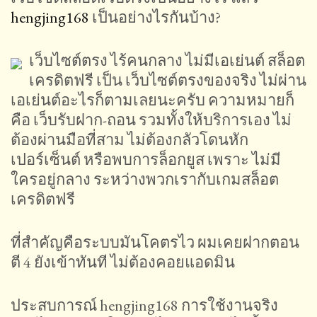
hengjing168
เป็นอย่างไรกันบ้าง?
เว็บไซต์ตรง ไร้คนกลาง ไม่มีเอเย่นต์ สล็อต
เครดิตฟรี เป็น เว็บไซต์ตรงของจริง ไม่ผ่าน
เอเย่นต์อะไรก็ตามเลยนะครับ ความหมายก็
คือ เว็บรับฝาก-ถอน รวมทั้งให้บริการเอง ไม่
ต้องผ่านมือที่สาม ไม่ต้องกลัวโดนหัก
เปอร์เซ็นต์ หรือพบการล็อกยูส เพราะ ไม่มี
ใครอยู่กลาง ระหว่างพวกเรากับเกมสล็อต
เครดิตฟรี
ที่สำคัญคือระบบมันโคตรไว ผมเคยฝากตอน
ตี 4 ยังเข้าทันที ไม่ต้องคอยแอดมิน
ประสบการณ์ hengjing168 การใช้งานจริง