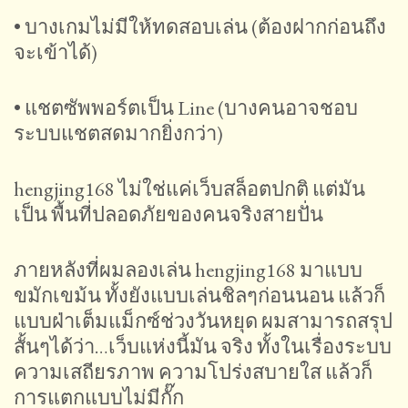
• บางเกมไม่มีให้ทดสอบเล่น (ต้องฝากก่อนถึง
จะเข้าได้)
• แชตซัพพอร์ตเป็น Line (บางคนอาจชอบ
ระบบแชตสดมากยิ่งกว่า)
hengjing168 ไม่ใช่แค่เว็บสล็อตปกติ แต่มัน
เป็น พื้นที่ปลอดภัยของคนจริงสายปั่น
ภายหลังที่ผมลองเล่น hengjing168 มาแบบ
ขมักเขม้น ทั้งยังแบบเล่นชิลๆก่อนนอน แล้วก็
แบบฝ่าเต็มแม็กซ์ช่วงวันหยุด ผมสามารถสรุป
สั้นๆได้ว่า…เว็บแห่งนี้มัน จริง ทั้งในเรื่องระบบ
ความเสถียรภาพ ความโปร่งสบายใส แล้วก็
การแตกแบบไม่มีกั๊ก