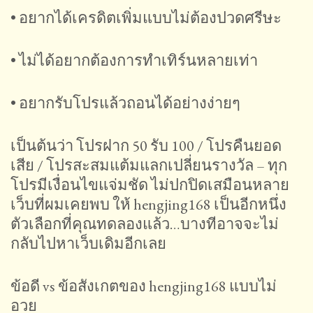
• อยากได้เครดิตเพิ่มแบบไม่ต้องปวดศรีษะ
• ไม่ได้อยากต้องการทำเทิร์นหลายเท่า
• อยากรับโปรแล้วถอนได้อย่างง่ายๆ
เป็นต้นว่า โปรฝาก 50 รับ 100 / โปรคืนยอด
เสีย / โปรสะสมแต้มแลกเปลี่ยนรางวัล – ทุก
โปรมีเงื่อนไขแจ่มชัด ไม่ปกปิดเสมือนหลาย
เว็บที่ผมเคยพบ ให้ hengjing168 เป็นอีกหนึ่ง
ตัวเลือกที่คุณทดลองแล้ว…บางทีอาจจะไม่
กลับไปหาเว็บเดิมอีกเลย
ข้อดี vs ข้อสังเกตของ hengjing168 แบบไม่
อวย