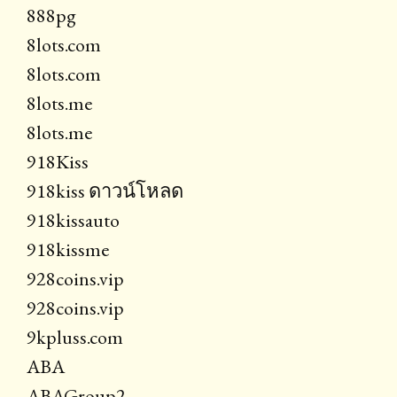
888pg
8lots.com
8lots.com
8lots.me
8lots.me
918Kiss
918kiss ดาวน์โหลด
918kissauto
918kissme
928coins.vip
928coins.vip
9kpluss.com
ABA
ABAGroup2