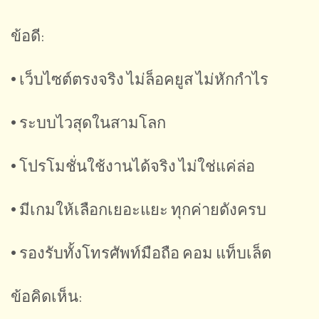
ข้อดี:
• เว็บไซต์ตรงจริง ไม่ล็อคยูส ไม่หักกำไร
• ระบบไวสุดในสามโลก
• โปรโมชั่นใช้งานได้จริง ไม่ใช่แค่ล่อ
• มีเกมให้เลือกเยอะแยะ ทุกค่ายดังครบ
• รองรับทั้งโทรศัพท์มือถือ คอม แท็บเล็ต
ข้อคิดเห็น: