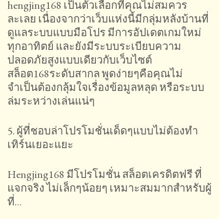
hengjing168 เป็นตัวเลือกที่คุณไม่สมควร
ละเลย เนื่องจากว่าเว็บแห่งนี้มีกลุ่มหลังบ้านที่
ดูแลระบบแบบมือโปร มีการอัปเดตเกมใหม่
ทุกอาทิตย์ และยังมีระบบระเบียบความ
ปลอดภัยสูงแบบเดียวกับเว็บไซต์
สล็อต168ระดับสากล พูดง่ายๆคือคุณไม่
จำเป็นต้องกลุ้มใจเรื่องข้อมูลหลุด หรือระบบ
ล่มระหว่างเล่นแน่ๆ
5. ผู้ที่ชอบล่าโปรโมชั่นเด็ดๆแบบไม่ต้องทำ
เทิร์นเยอะแยะ
Hengjing168 มีโปรโมชั่น สล็อตเครดิตฟรี ที่
แจกจริง ไม่เล็กๆน้อยๆ เหมาะสมมากสำหรับผู้
ที่…