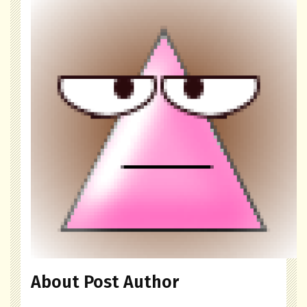
About Post Author