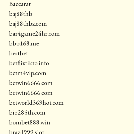
Baccarat
baj88thb
baj88thbz.com
bar4game24hr.com
bbp168.me
bestbet
betflixtikto.info
betm4vip.com
betwin6666.com
betwin6666.com
betworld369hot.com
bio285th.com
bombet888.win
brazil999 slot