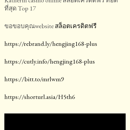
Katherin casino online สล็อตเครดิตฟรี ที่ฮิต
ที่สุด Top 17
ขอขอบคุณwebsite
สล็อตเครดิตฟรี
https://rebrand.ly/hengjing168-plus
https://cutly.info/hengjing168-plus
https://bitt.to/mrlwm9
https://shorturl.asia/H5th6