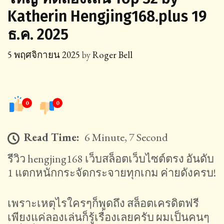
Katherin Hengjing168.plus 19
ธ.ค. 2025
5 พฤศจิกายน 2025
by
Roger Bell
0
0
Read Time:
6 Minute, 7 Second
รีวิว hengjing168 เว็บสล็อตเว็บไซต์ตรง อันดับ
1 แตกหนักกระจัดกระจายทุกเกม ค่ายดังครบ!
เพราะเหตุไรใครๆก็พูดถึง สล็อตเครดิตฟรี
เพียงแค่ลองเล่นก็รู้เรื่องเลยครับ ผมเป็นคนๆ