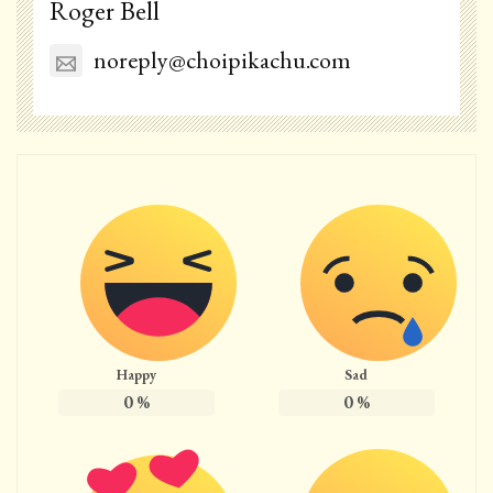
Roger Bell
noreply@choipikachu.com
Happy
Sad
0
%
0
%