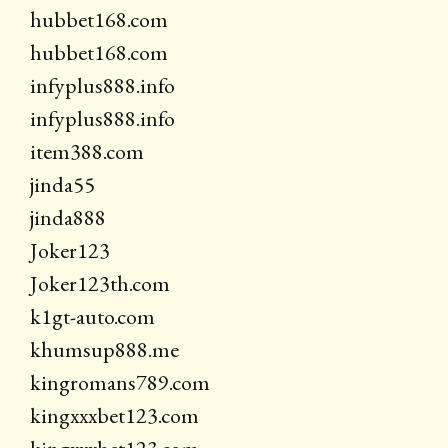
hubbet168.com
hubbet168.com
infyplus888.info
infyplus888.info
item388.com
jinda55
jinda888
Joker123
Joker123th.com
k1gt-auto.com
khumsup888.me
kingromans789.com
kingxxxbet123.com