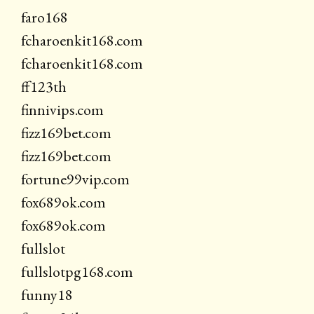
faro168
fcharoenkit168.com
fcharoenkit168.com
ff123th
finnivips.com
fizz169bet.com
fizz169bet.com
fortune99vip.com
fox689ok.com
fox689ok.com
fullslot
fullslotpg168.com
funny18