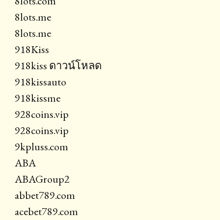
8lots.com
8lots.me
8lots.me
918Kiss
918kiss ดาวน์โหลด
918kissauto
918kissme
928coins.vip
928coins.vip
9kpluss.com
ABA
ABAGroup2
abbet789.com
acebet789.com