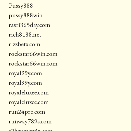
Pussy888
pussy888win
rasri365day.com
rich8188.net
rizzbetx.com
rockstar66win.com
rockstar66win.com
royal99y.com
royal99y.com
royaleluxee.com
royaleluxee.com
run24pro.com
runway789s.com
s2kgamewin.com