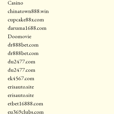
Casino
chinatown888.win
cupcake88x.com
daruma1688.com
Doomovie
dr888bet.com
dr888bet.com
du2477.com
du2477.com
ek4567.com
erisauto.site
erisauto.site
etbet16888.com
eu369clubs.com