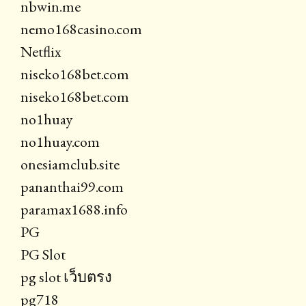
nbwin.me
nemo168casino.com
Netflix
niseko168bet.com
niseko168bet.com
no1huay
no1huay.com
onesiamclub.site
pananthai99.com
paramax1688.info
PG
PG Slot
pg slot เว็บตรง
pg718