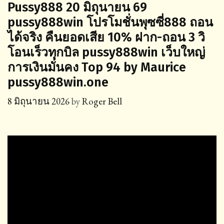
Pussy888 20 มิถุนายน 69
pussy888win โปรโมชั่นพุซซี่888 ถอน
ได้จริง คืนยอดเสีย 10% ฝาก-ถอน 3 วิ
โอนเร็วทุกบิล pussy888win เว็บใหญ่
การเงินมั่นคง Top 94 by Maurice
pussy888win.one
8 มิถุนายน 2026
by
Roger Bell