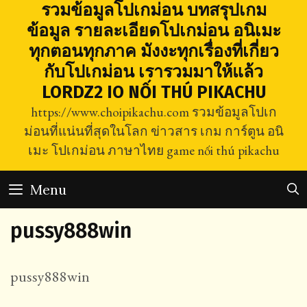
Skip
รวมข้อมูลโปเกม่อน บทสรุปเกม
to
ข้อมูล รายละเอียดโปเกม่อน อนิเมะ
content
ทุกตอนทุกภาค มังงะทุกเรื่องที่เกี่ยว
กับโปเกม่อน เรารวมมาให้แล้ว
LORDZ2 IO NỐI THÚ PIKACHU
https://www.choipikachu.com รวมข้อมูลโปเก
ม่อนที่แน่นที่สุดในโลก ข่าวสาร เกม การ์ตูน อนิ
เมะ โปเกม่อน ภาษาไทย game nối thú pikachu
Menu
pussy888win
pussy888win