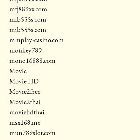
mfj889xx.com
mib555s.com
mib555s.com
mmplay-casino.com
monkey789
mono16888.com
Movie
Movie HD
Movie2free
Movie2thai
moviehdthai
msx168.me
mun789slot.com