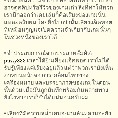
• ตัวเชื่อมความจำเก่า: หลายทีที่พวกเราบางที
อาจดูคลิปหรือรีวิวของเกมเก่า สิ่งที่ทำให้พวก
เรานึกออกว่าเคยเล่นก็คือเสียงของเกมนั่น
แหละครับผม โดยยิ่งไปกว่านั้นเสียงแจ็คพอต
ที่เหมือนกุญแจเปิดความจำเกี่ยวกับเกมนั้นๆ
ในช่วงหนึ่งของเราได้
• จำประสบการณ์จากประสาทสัมผัส:
pussy888
เวลาได้ยินเสียงแจ็คพอต เราไม่ได้
รับรู้เพียงแค่เสียงอยู่แล้ว แต่ว่าพวกเรายังเห็น
ภาพบนหน้าจอ การเคลื่อนไหวของ
เครื่องหมาย และบรรยากาศของเกมในตอน
นั้นด้วย เมื่อมันถูกบันทึกพร้อมกันหลายทาง
ยังไงพวกเราก็จำได้แน่นอนครับผม
• เสียงที่มีความสม่ำเสมอ: เกมล้นหลามจะยัง