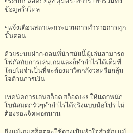
• ระบบปลอดภัยสูง คุ้มครองการแฮ็กรวมทั้ง
ข้อมูลรั่วไหล
• แจ้งเตือนสถานะกระบวนการทำรายการทุก
ขั้นตอน
ด้วยระบบฝาก-ถอนที่นำสมัยนี้ ผู้เล่นสามารถ
โฟกัสกับการเล่นเกมและก็ทำกำไรได้เต็มที่
โดยไม่จำเป็นที่จะต้องมาวิตกกังวลหรือกลุ้ม
ใจด้านการเงิน
เทคนิคการเล่นสล็อต สล็อต168 ให้แตกหนัก
โบนัสแตกรัวๆทำกำไรได้จริงแบบมือโปร ไม่
ต้องรอแจ็คพอตนาน
ถึงแม้เกมสล็อตจะใช้ดวงเป็นหัวใจสำคัญ แม้