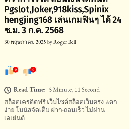
Pgslot,Joker,918kiss,Spinix
hengjing168 เล่นเกมฟินๆ ได้ 24
ช.ม. 3 ก.ค. 2568
30 พฤษภาคม 2025
by
Roger Bell
0
0
Read Time:
5 Minute, 11 Second
สล็อตเครดิตฟรี เว็บไซต์สล็อตเว็บตรง แตก
ง่าย โบนัสจัดเต็ม ฝาก-ถอนเร็ว ไม่ผ่าน
เอเย่นต์