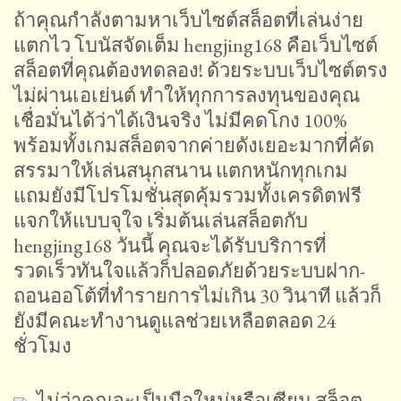
ถ้าคุณกำลังตามหาเว็บไซต์สล็อตที่เล่นง่าย
แตกไว โบนัสจัดเต็ม hengjing168 คือเว็บไซต์
สล็อตที่คุณต้องทดลอง! ด้วยระบบเว็บไซต์ตรง
ไม่ผ่านเอเย่นต์ ทำให้ทุกการลงทุนของคุณ
เชื่อมั่นได้ว่าได้เงินจริง ไม่มีคดโกง 100%
พร้อมทั้งเกมสล็อตจากค่ายดังเยอะมากที่คัด
สรรมาให้เล่นสนุกสนาน แตกหนักทุกเกม
แถมยังมีโปรโมชั่นสุดคุ้มรวมทั้งเครดิตฟรี
แจกให้แบบจุใจ เริ่มต้นเล่นสล็อตกับ
hengjing168 วันนี้ คุณจะได้รับบริการที่
รวดเร็วทันใจแล้วก็ปลอดภัยด้วยระบบฝาก-
ถอนออโต้ที่ทำรายการไม่เกิน 30 วินาที แล้วก็
ยังมีคณะทำงานดูแลช่วยเหลือตลอด 24
ชั่วโมง
ไม่ว่าคุณจะเป็นมือใหม่หรือเซียน สล็อต