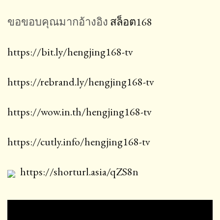
ขอขอบคุณมากอ้างอิง
สล็อต168
https://bit.ly/hengjing168-tv
https://rebrand.ly/hengjing168-tv
https://wow.in.th/hengjing168-tv
https://cutly.info/hengjing168-tv
https://shorturl.asia/qZS8n