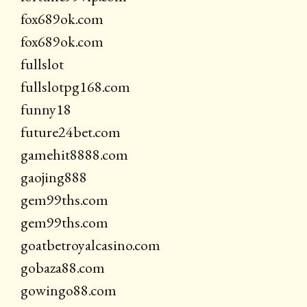
fox689ok.com
fox689ok.com
fullslot
fullslotpg168.com
funny18
future24bet.com
gamehit8888.com
gaojing888
gem99ths.com
gem99ths.com
goatbetroyalcasino.com
gobaza88.com
gowingo88.com