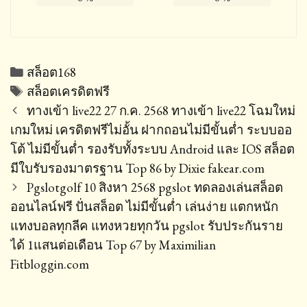
Categories
สล็อต168
Tags
สล็อตเครดิตฟรี
Post
ทางเข้า live22 27 ก.ค. 2568 ทางเข้า live22 โฉมใหม่
navigation
เกมใหม่ เครดิตฟรีไม่อั้น ฝากถอนไม่มีขั้นต่ำ ระบบออ
โต้ ไม่มีขั้นต่ำ รองรับทั้งระบบ Android และ IOS สล็อต
มีใบรับรองมาตรฐาน Top 86 by Dixie fakear.com
Pgslotgolf 10 สิงหา 2568 pgslot ทดลองเล่นสล็อต
ออนไลน์ฟรี ปั่นสล็อต ไม่มีขั้นต่ำ เล่นง่าย แตกหนัก
แทงบอลทุกลีค แทงหวยทุกวัน pgslot รับประกันราย
ได้ 1แสนต่อเดือน Top 67 by Maximilian
Fitbloggin.com