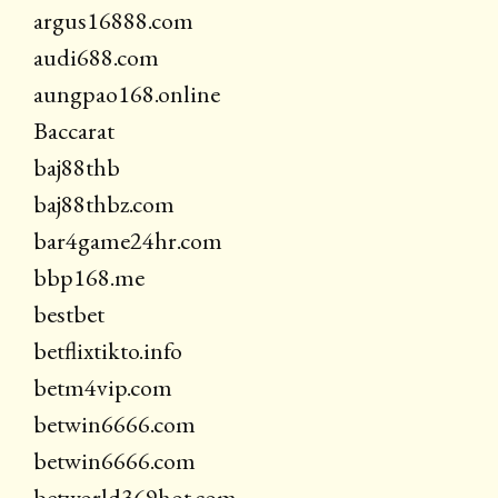
argus16888.com
audi688.com
aungpao168.online
Baccarat
baj88thb
baj88thbz.com
bar4game24hr.com
bbp168.me
bestbet
betflixtikto.info
betm4vip.com
betwin6666.com
betwin6666.com
betworld369hot.com