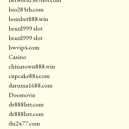
bio285th.com
bombet888.win
brazil999 slot
brazil999 slot
bwvip4.com
Casino
chinatown888.win
cupcake88x.com
daruma1688.com
Doomovie
dr888bet.com
dr888bet.com
du2477.com