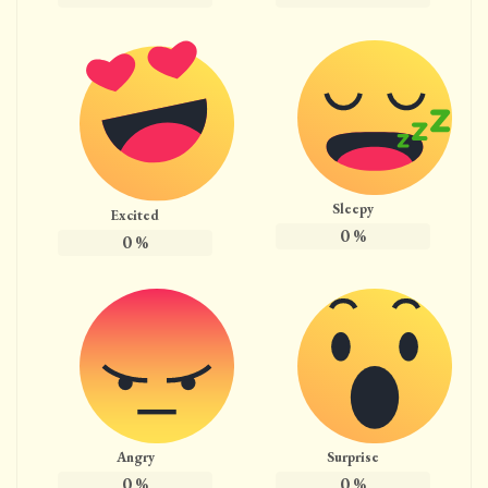
Sleepy
Excited
0
%
0
%
Angry
Surprise
0
%
0
%