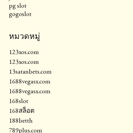
pg slot
gogoslot
หมวดหมู่
123xos.com
123xos.com
13satanbets.com
1688vegasx.com
1688vegasx.com
168slot
168สล็อต
188betth
789plus.com