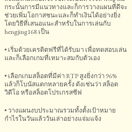
กระนั้นการมีแนวทางและก็การวางแผนที่ดีจะ
ช่วยเพิ่มโอกาสชนะและก็ทำเงินได้อย่างยิ่ง
โดยวิธีที่เสนอแนะสำหรับในการเล่นกับ
hengjing168 เป็น
• เริ่มด้วยเครดิตฟรีที่ได้รับมา เพื่อทดสอบเล่น
และก็เลือกเกมที่เหมาะสมกับตัวเอง
• เลือกเกมสล็อตที่มีค่า RTP สูงยิ่งกว่า 96%
แล้วก็โบนัสแตกหลายครั้ง ดังเช่นว่า สล็อต
วิดีโอ หรือสล็อตโปรเกรสซีฟ
• วางแผนงบประมาณรวมทั้งตั้งเป้าหมาย
กำไรในวันแล้ววันเล่าอย่างแจ่มแจ้ง